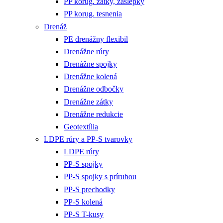
PP korug. zátky, záslepky
PP korug. tesnenia
Drenáž
PE drenážny flexibil
Drenážne rúry
Drenážne spojky
Drenážne kolená
Drenážne odbočky
Drenážne zátky
Drenážne redukcie
Geotextília
LDPE rúry a PP-S tvarovky
LDPE rúry
PP-S spojky
PP-S spojky s prírubou
PP-S prechodky
PP-S kolená
PP-S T-kusy