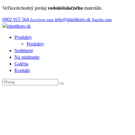
Veľkoobchodný predaj
vodoinštalačného
materiálu
0902 915 564
info@plastiksro.sk
Zavolajte nám
Napíšte nám
Produkty
Produkty
Sortiment
Na stiahnutie
Galéria
Kontakt