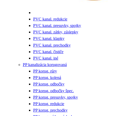
PVC kanal. redukcie
PVC kanal. presuvky, spojky
PVC kanal. zátky, záslepky
PVC kanal. klapky
PVC kanal. prechodky
PVC kanal. čističe
PVC kanal. iné
PP kanalizácia korugovaná
PP korug. rúry
PP korug. kolená
PP korug. odbočky
PP korug. odbočky špec.
PP korug. presuvky, spojky
PP korug. redukcie
PP korug. prechodky