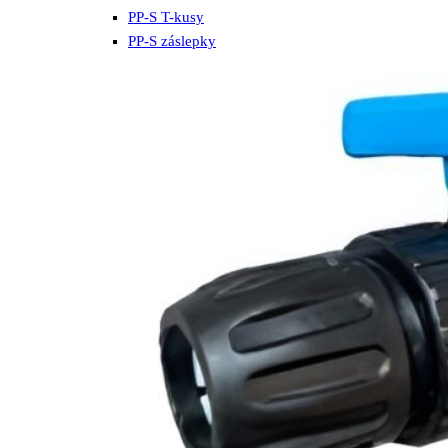
PP-S T-kusy
PP-S záslepky