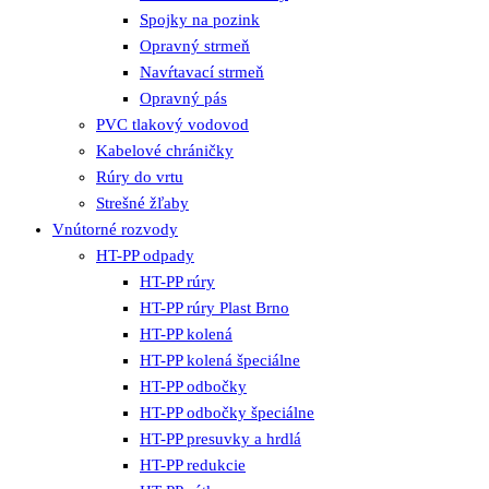
Spojky na pozink
Opravný strmeň
Navŕtavací strmeň
Opravný pás
PVC tlakový vodovod
Kabelové chráničky
Rúry do vrtu
Strešné žľaby
Vnútorné rozvody
HT-PP odpady
HT-PP rúry
HT-PP rúry Plast Brno
HT-PP kolená
HT-PP kolená špeciálne
HT-PP odbočky
HT-PP odbočky špeciálne
HT-PP presuvky a hrdlá
HT-PP redukcie