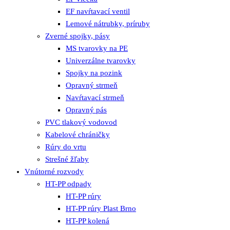
EF navŕtavací ventil
Lemové nátrubky, príruby
Zverné spojky, pásy
MS tvarovky na PE
Univerzálne tvarovky
Spojky na pozink
Opravný strmeň
Navŕtavací strmeň
Opravný pás
PVC tlakový vodovod
Kabelové chráničky
Rúry do vrtu
Strešné žľaby
Vnútorné rozvody
HT-PP odpady
HT-PP rúry
HT-PP rúry Plast Brno
HT-PP kolená