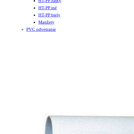
HT-PP zátky
HT-PP iné
HT-PP biely
Manžety
PVC odvetranie