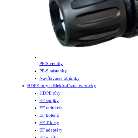
PP-S ventily
PP-S nástenky
Navŕtavacie objímky
HDPE rúry a Elektrofúzne tvarovky
HDPE rúry
EF spojky
EF redukcie
EF kolená
EF T-kusy
EF adaptéry
EF viečka