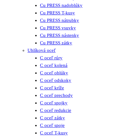
Cu PRESS nadoblúky
Cu PRESS T-kusy
Cu PRESS nátrubky
Cu PRESS vsuvky
Cu PRESS nástenky
Cu PRESS zátky
Uhlíková oceľ
C oceľ rúry
C oceľ kolená
C oceľ oblúky
C oceľ odskoky
C oceľ kríže
C oceľ prechody
C oceľ spojky
C oceľ redukcie
C oceľ zátky
C oceľ spoje
C oceľ T-kusy