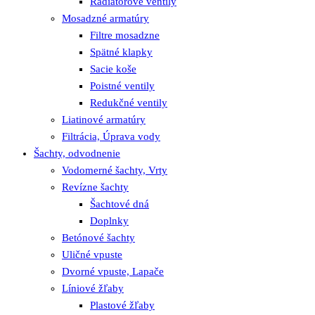
Radiátorové ventily
Mosadzné armatúry
Filtre mosadzne
Spätné klapky
Sacie koše
Poistné ventily
Redukčné ventily
Liatinové armatúry
Filtrácia, Úprava vody
Šachty, odvodnenie
Vodomerné šachty, Vrty
Revízne šachty
Šachtové dná
Doplnky
Betónové šachty
Uličné vpuste
Dvorné vpuste, Lapače
Líniové žľaby
Plastové žľaby