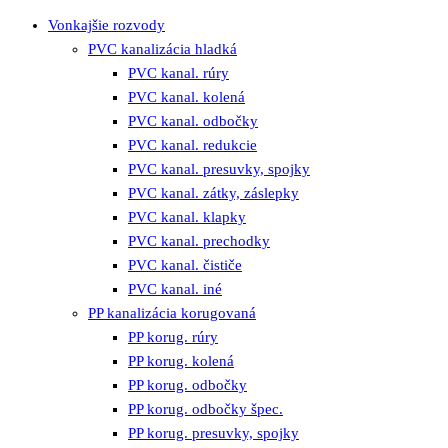
Vonkajšie rozvody
PVC kanalizácia hladká
PVC kanal. rúry
PVC kanal. kolená
PVC kanal. odbočky
PVC kanal. redukcie
PVC kanal. presuvky, spojky
PVC kanal. zátky, záslepky
PVC kanal. klapky
PVC kanal. prechodky
PVC kanal. čističe
PVC kanal. iné
PP kanalizácia korugovaná
PP korug. rúry
PP korug. kolená
PP korug. odbočky
PP korug. odbočky špec.
PP korug. presuvky, spojky