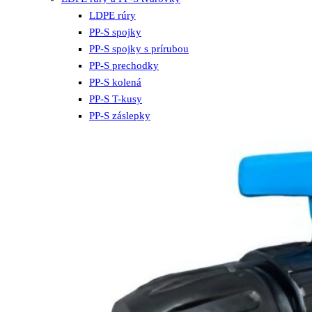
LDPE rúry
PP-S spojky
PP-S spojky s prírubou
PP-S prechodky
PP-S kolená
PP-S T-kusy
PP-S záslepky