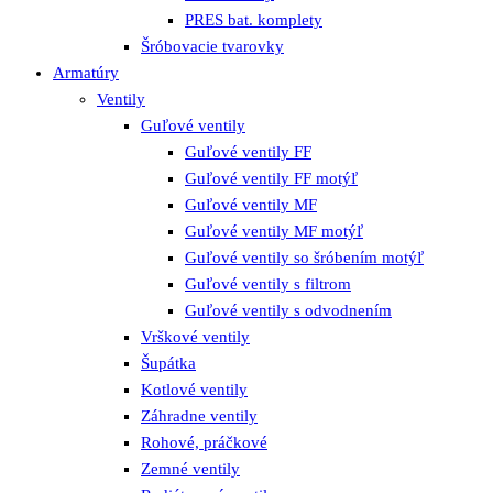
PRES bat. komplety
Šróbovacie tvarovky
Armatúry
Ventily
Guľové ventily
Guľové ventily FF
Guľové ventily FF motýľ
Guľové ventily MF
Guľové ventily MF motýľ
Guľové ventily so šróbením motýľ
Guľové ventily s filtrom
Guľové ventily s odvodnením
Vrškové ventily
Šupátka
Kotlové ventily
Záhradne ventily
Rohové, práčkové
Zemné ventily