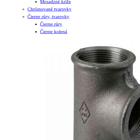
Mosadzné kríže
Chrómované tvarovky
Čierne rúry, tvarovky
Čierne rúry
Čierne kolená