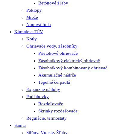
Betónové žľaby
Poklopy
Mreže
Nopová fólia
Kúrenie a TÚV
Kotly
Ohrievače vody, zásobníky
Prietokové ohrievače
Zásobnikový elektrický ohrievač
Zásobníkový kombinovaný ohrievač
Akumulačné nádrže
Tepelné čerpadlá
Expanzne nádoby
Podlahovky
Rozdeľovače
Skrinky rozdeľovača
Regulácie, termostaty
Sanita
Sifóny, Vpuste, Žľaby