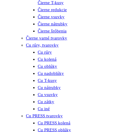
Čierne T-kusy
Čierne redukcie
Čierne vsuvky
Čierne nátrubky
Čierne šróbenia
Čierne varné tvarovky
Cu rúry, tvarovky
Cu rúry
Cu kolená
Cu oblúky
Cu nadoblúky
Cu T-kusy
Cu nátrubky
Cu vsuvky
Cu zátky
Cu iné
Cu PRESS tvarovky
Cu PRESS kolená
Cu PRESS oblúky