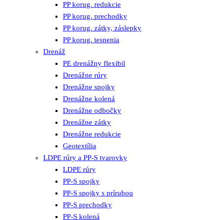
PP korug. redukcie
PP korug. prechodky
PP korug. zátky, záslepky
PP korug. tesnenia
Drenáž
PE drenážny flexibil
Drenážne rúry
Drenážne spojky
Drenážne kolená
Drenážne odbočky
Drenážne zátky
Drenážne redukcie
Geotextília
LDPE rúry a PP-S tvarovky
LDPE rúry
PP-S spojky
PP-S spojky s prírubou
PP-S prechodky
PP-S kolená