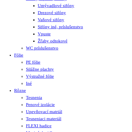
Umývadlové sifóny
Drezové sifóny
Vaňové sifóny
Sifóny iné, príslušenstvo
Vpuste
Žľaby odtokové
WC príslušenstvo
Fólie
PE fólie
Silážne plachty
Výstražné fólie
Iné
Rôzne
Tesnenia
Penové izolácie
Upevňovací matriál
Tesneniaci materiál
FLEXI hadice