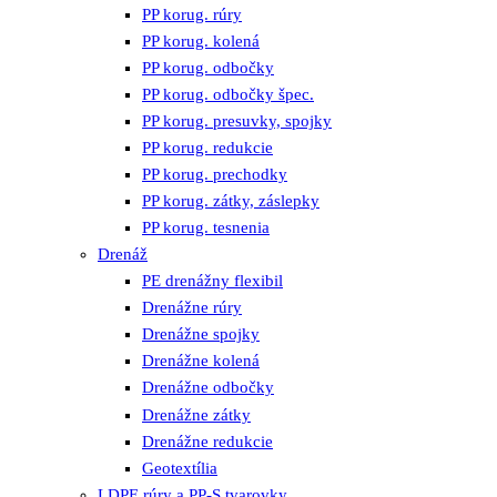
PP korug. rúry
PP korug. kolená
PP korug. odbočky
PP korug. odbočky špec.
PP korug. presuvky, spojky
PP korug. redukcie
PP korug. prechodky
PP korug. zátky, záslepky
PP korug. tesnenia
Drenáž
PE drenážny flexibil
Drenážne rúry
Drenážne spojky
Drenážne kolená
Drenážne odbočky
Drenážne zátky
Drenážne redukcie
Geotextília
LDPE rúry a PP-S tvarovky