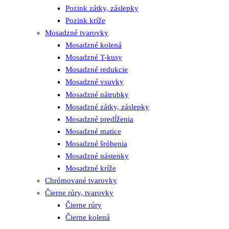
Pozink zátky, záslepky
Pozink kríže
Mosadzné tvarovky
Mosadzné kolená
Mosadzné T-kusy
Mosadzné redukcie
Mosadzné vsuvky
Mosadzné nátrubky
Mosadzné zátky, záslepky
Mosadzné predĺženia
Mosadzné matice
Mosadzné šróbenia
Mosadzné nástenky
Mosadzné kríže
Chrómované tvarovky
Čierne rúry, tvarovky
Čierne rúry
Čierne kolená