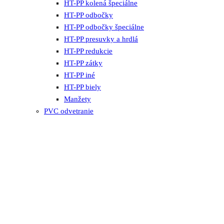
HT-PP kolená špeciálne
HT-PP odbočky
HT-PP odbočky špeciálne
HT-PP presuvky a hrdlá
HT-PP redukcie
HT-PP zátky
HT-PP iné
HT-PP biely
Manžety
PVC odvetranie