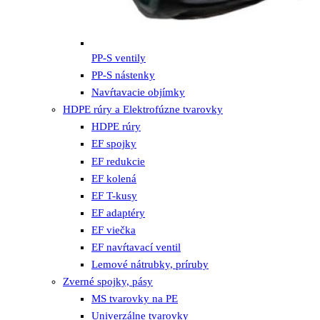
PP-S ventily
PP-S nástenky
Navŕtavacie objímky
HDPE rúry a Elektrofúzne tvarovky
HDPE rúry
EF spojky
EF redukcie
EF kolená
EF T-kusy
EF adaptéry
EF viečka
EF navŕtavací ventil
Lemové nátrubky, príruby
Zverné spojky, pásy
MS tvarovky na PE
Univerzálne tvarovky