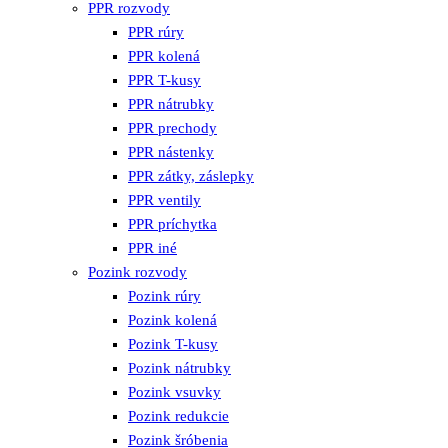
PPR rozvody
PPR rúry
PPR kolená
PPR T-kusy
PPR nátrubky
PPR prechody
PPR nástenky
PPR zátky, záslepky
PPR ventily
PPR príchytka
PPR iné
Pozink rozvody
Pozink rúry
Pozink kolená
Pozink T-kusy
Pozink nátrubky
Pozink vsuvky
Pozink redukcie
Pozink šróbenia