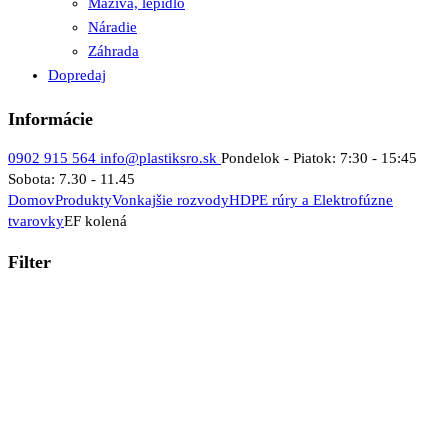
Mazivá, lepidlo
Náradie
Záhrada
Dopredaj
Informácie
0902 915 564
info@plastiksro.sk
Pondelok - Piatok: 7:30 - 15:45
Sobota: 7.30 - 11.45
Domov
Produkty
Vonkajšie rozvody
HDPE rúry a Elektrofúzne
tvarovky
EF kolená
Filter