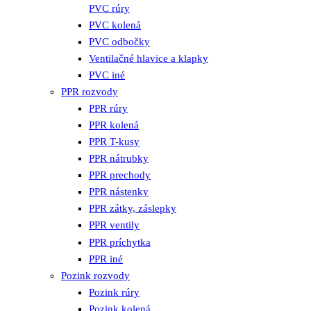
PVC rúry
PVC kolená
PVC odbočky
Ventilačné hlavice a klapky
PVC iné
PPR rozvody
PPR rúry
PPR kolená
PPR T-kusy
PPR nátrubky
PPR prechody
PPR nástenky
PPR zátky, záslepky
PPR ventily
PPR príchytka
PPR iné
Pozink rozvody
Pozink rúry
Pozink kolená