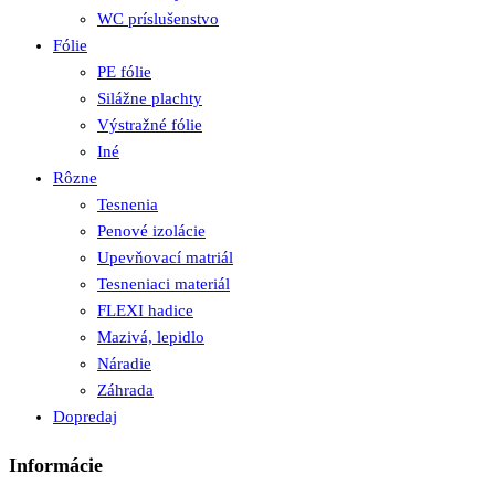
WC príslušenstvo
Fólie
PE fólie
Silážne plachty
Výstražné fólie
Iné
Rôzne
Tesnenia
Penové izolácie
Upevňovací matriál
Tesneniaci materiál
FLEXI hadice
Mazivá, lepidlo
Náradie
Záhrada
Dopredaj
Informácie