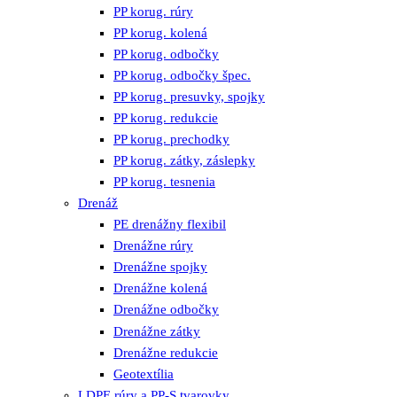
PP korug. rúry
PP korug. kolená
PP korug. odbočky
PP korug. odbočky špec.
PP korug. presuvky, spojky
PP korug. redukcie
PP korug. prechodky
PP korug. zátky, záslepky
PP korug. tesnenia
Drenáž
PE drenážny flexibil
Drenážne rúry
Drenážne spojky
Drenážne kolená
Drenážne odbočky
Drenážne zátky
Drenážne redukcie
Geotextília
LDPE rúry a PP-S tvarovky