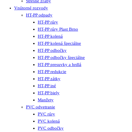
Strešné žľaby
Vnútorné rozvody
HT-PP odpady
HT-PP rúry
HT-PP rúry Plast Brno
HT-PP kolená
HT-PP kolená špeciálne
HT-PP odbočky
HT-PP odbočky špeciálne
HT-PP presuvky a hrdlá
HT-PP redukcie
HT-PP zátky
HT-PP iné
HT-PP biely
Manžety
PVC odvetranie
PVC rúry
PVC kolená
PVC odbočky