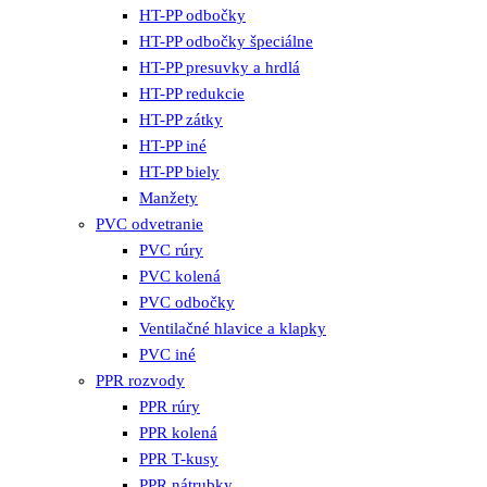
HT-PP odbočky
HT-PP odbočky špeciálne
HT-PP presuvky a hrdlá
HT-PP redukcie
HT-PP zátky
HT-PP iné
HT-PP biely
Manžety
PVC odvetranie
PVC rúry
PVC kolená
PVC odbočky
Ventilačné hlavice a klapky
PVC iné
PPR rozvody
PPR rúry
PPR kolená
PPR T-kusy
PPR nátrubky