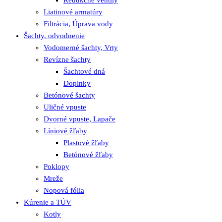
Redukčné ventily
Liatinové armatúry
Filtrácia, Úprava vody
Šachty, odvodnenie
Vodomerné šachty, Vrty
Revízne šachty
Šachtové dná
Doplnky
Betónové šachty
Uličné vpuste
Dvorné vpuste, Lapače
Líniové žľaby
Plastové žľaby
Betónové žľaby
Poklopy
Mreže
Nopová fólia
Kúrenie a TÚV
Kotly