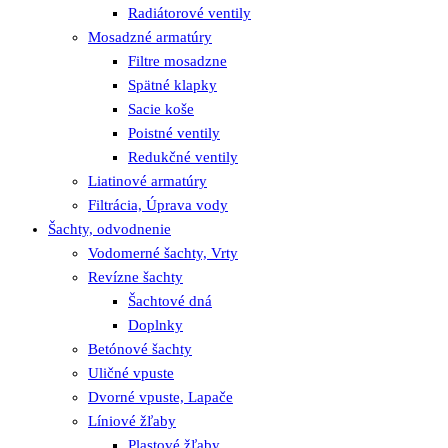
Radiátorové ventily
Mosadzné armatúry
Filtre mosadzne
Spätné klapky
Sacie koše
Poistné ventily
Redukčné ventily
Liatinové armatúry
Filtrácia, Úprava vody
Šachty, odvodnenie
Vodomerné šachty, Vrty
Revízne šachty
Šachtové dná
Doplnky
Betónové šachty
Uličné vpuste
Dvorné vpuste, Lapače
Líniové žľaby
Plastové žľaby