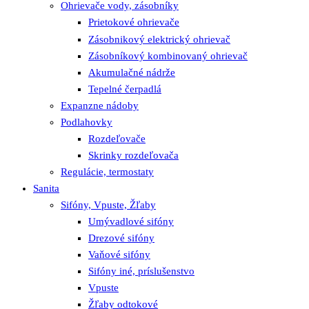
Ohrievače vody, zásobníky
Prietokové ohrievače
Zásobnikový elektrický ohrievač
Zásobníkový kombinovaný ohrievač
Akumulačné nádrže
Tepelné čerpadlá
Expanzne nádoby
Podlahovky
Rozdeľovače
Skrinky rozdeľovača
Regulácie, termostaty
Sanita
Sifóny, Vpuste, Žľaby
Umývadlové sifóny
Drezové sifóny
Vaňové sifóny
Sifóny iné, príslušenstvo
Vpuste
Žľaby odtokové