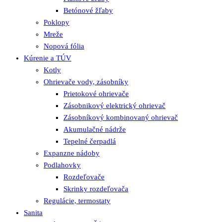
Betónové žľaby
Poklopy
Mreže
Nopová fólia
Kúrenie a TÚV
Kotly
Ohrievače vody, zásobníky
Prietokové ohrievače
Zásobnikový elektrický ohrievač
Zásobníkový kombinovaný ohrievač
Akumulačné nádrže
Tepelné čerpadlá
Expanzne nádoby
Podlahovky
Rozdeľovače
Skrinky rozdeľovača
Regulácie, termostaty
Sanita