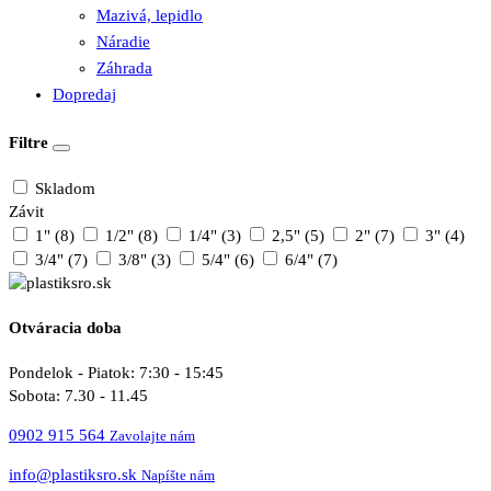
Mazivá, lepidlo
Náradie
Záhrada
Dopredaj
Filtre
Skladom
Závit
1" (8)
1/2" (8)
1/4" (3)
2,5" (5)
2" (7)
3" (4)
3/4" (7)
3/8" (3)
5/4" (6)
6/4" (7)
Otváracia doba
Pondelok - Piatok: 7:30 - 15:45
Sobota: 7.30 - 11.45
0902 915 564
Zavolajte nám
info@plastiksro.sk
Napíšte nám