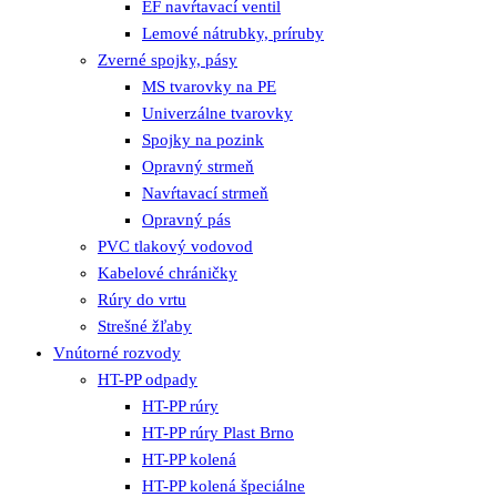
EF navŕtavací ventil
Lemové nátrubky, príruby
Zverné spojky, pásy
MS tvarovky na PE
Univerzálne tvarovky
Spojky na pozink
Opravný strmeň
Navŕtavací strmeň
Opravný pás
PVC tlakový vodovod
Kabelové chráničky
Rúry do vrtu
Strešné žľaby
Vnútorné rozvody
HT-PP odpady
HT-PP rúry
HT-PP rúry Plast Brno
HT-PP kolená
HT-PP kolená špeciálne