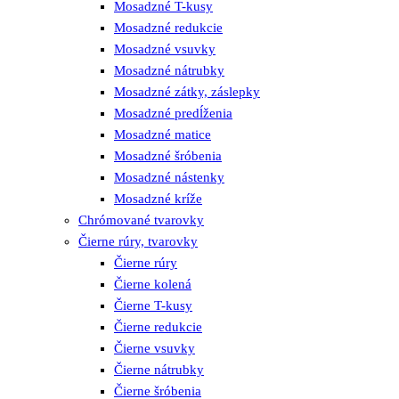
Mosadzné T-kusy
Mosadzné redukcie
Mosadzné vsuvky
Mosadzné nátrubky
Mosadzné zátky, záslepky
Mosadzné predĺženia
Mosadzné matice
Mosadzné šróbenia
Mosadzné nástenky
Mosadzné kríže
Chrómované tvarovky
Čierne rúry, tvarovky
Čierne rúry
Čierne kolená
Čierne T-kusy
Čierne redukcie
Čierne vsuvky
Čierne nátrubky
Čierne šróbenia