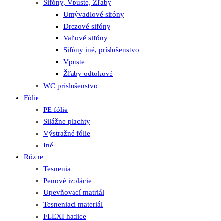
Sifóny, Vpuste, Žľaby
Umývadlové sifóny
Drezové sifóny
Vaňové sifóny
Sifóny iné, príslušenstvo
Vpuste
Žľaby odtokové
WC príslušenstvo
Fólie
PE fólie
Silážne plachty
Výstražné fólie
Iné
Rôzne
Tesnenia
Penové izolácie
Upevňovací matriál
Tesneniaci materiál
FLEXI hadice