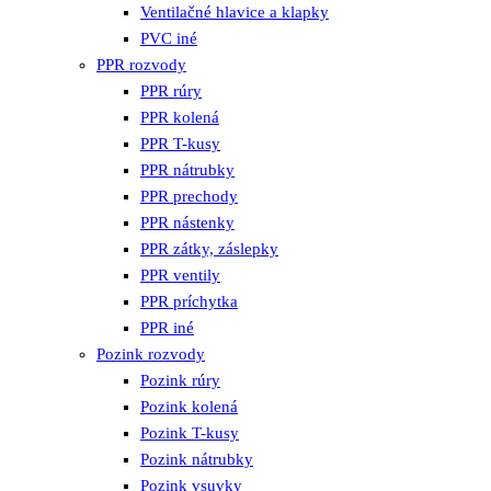
Ventilačné hlavice a klapky
PVC iné
PPR rozvody
PPR rúry
PPR kolená
PPR T-kusy
PPR nátrubky
PPR prechody
PPR nástenky
PPR zátky, záslepky
PPR ventily
PPR príchytka
PPR iné
Pozink rozvody
Pozink rúry
Pozink kolená
Pozink T-kusy
Pozink nátrubky
Pozink vsuvky