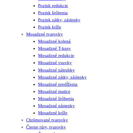
Pozink redukcie
Pozink šróbenia
Pozink zátky, záslepky
Pozink kríže
Mosadzné tvarovky
Mosadzné kolená
Mosadzné T-kusy
Mosadzné redukcie
Mosadzné vsuvky
Mosadzné nátrubky
Mosadzné zátky, záslepky
Mosadzné predĺženia
Mosadzné matice
Mosadzné šróbenia
Mosadzné nástenky
Mosadzné kríže
Chrómované tvarovky
Čierne rúry, tvarovky