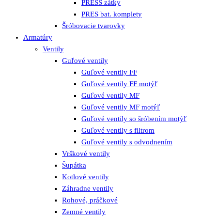
PRESS zátky
PRES bat. komplety
Šróbovacie tvarovky
Armatúry
Ventily
Guľové ventily
Guľové ventily FF
Guľové ventily FF motýľ
Guľové ventily MF
Guľové ventily MF motýľ
Guľové ventily so šróbením motýľ
Guľové ventily s filtrom
Guľové ventily s odvodnením
Vrškové ventily
Šupátka
Kotlové ventily
Záhradne ventily
Rohové, práčkové
Zemné ventily