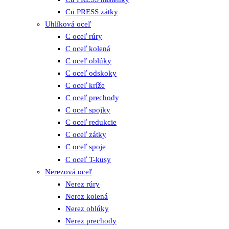
Cu PRESS zátky
Uhlíková oceľ
C oceľ rúry
C oceľ kolená
C oceľ oblúky
C oceľ odskoky
C oceľ kríže
C oceľ prechody
C oceľ spojky
C oceľ redukcie
C oceľ zátky
C oceľ spoje
C oceľ T-kusy
Nerezová oceľ
Nerez rúry
Nerez kolená
Nerez oblúky
Nerez prechody