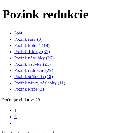
Pozink redukcie
Späť
Pozink rúry
(9)
Pozink kolená
(19)
Pozink T-kusy
(32)
Pozink nátrubky
(26)
Pozink vsuvky
(21)
Pozink redukcie
(29)
Pozink šróbenia
(18)
Pozink zátky, záslepky
(11)
Pozink kríže
(3)
Počet produktov: 29
1
2