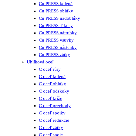
Cu PRESS kolená
Cu PRESS oblúky
Cu PRESS nadoblúky
Cu PRESS T-kusy
Cu PRESS nátrubky
Cu PRESS vsuvky
Cu PRESS nástenky
Cu PRESS zátky
Uhlíková oceľ
C oceľ rúry
C oceľ kolená
C oceľ oblúky
C oceľ odskoky
C oceľ kríže
C oceľ prechody
C oceľ spojky
C oceľ redukcie
C oceľ zátky
C oceľ spoje