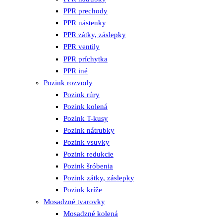
PPR prechody
PPR nástenky
PPR zátky, záslepky
PPR ventily
PPR príchytka
PPR iné
Pozink rozvody
Pozink rúry
Pozink kolená
Pozink T-kusy
Pozink nátrubky
Pozink vsuvky
Pozink redukcie
Pozink šróbenia
Pozink zátky, záslepky
Pozink kríže
Mosadzné tvarovky
Mosadzné kolená