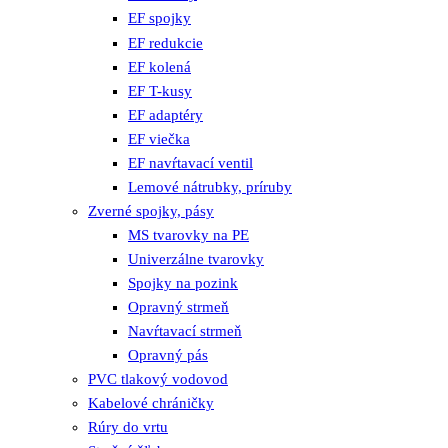
EF spojky
EF redukcie
EF kolená
EF T-kusy
EF adaptéry
EF viečka
EF navŕtavací ventil
Lemové nátrubky, príruby
Zverné spojky, pásy
MS tvarovky na PE
Univerzálne tvarovky
Spojky na pozink
Opravný strmeň
Navŕtavací strmeň
Opravný pás
PVC tlakový vodovod
Kabelové chráničky
Rúry do vrtu