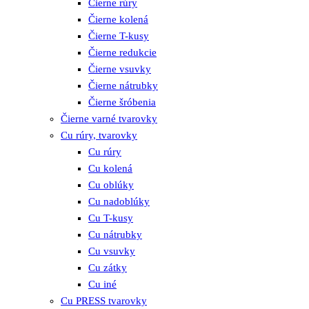
Čierne rúry
Čierne kolená
Čierne T-kusy
Čierne redukcie
Čierne vsuvky
Čierne nátrubky
Čierne šróbenia
Čierne varné tvarovky
Cu rúry, tvarovky
Cu rúry
Cu kolená
Cu oblúky
Cu nadoblúky
Cu T-kusy
Cu nátrubky
Cu vsuvky
Cu zátky
Cu iné
Cu PRESS tvarovky