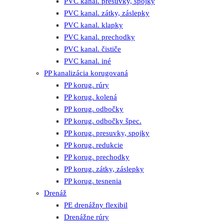
PVC kanal. presuvky, spojky
PVC kanal. zátky, záslepky
PVC kanal. klapky
PVC kanal. prechodky
PVC kanal. čističe
PVC kanal. iné
PP kanalizácia korugovaná
PP korug. rúry
PP korug. kolená
PP korug. odbočky
PP korug. odbočky špec.
PP korug. presuvky, spojky
PP korug. redukcie
PP korug. prechodky
PP korug. zátky, záslepky
PP korug. tesnenia
Drenáž
PE drenážny flexibil
Drenážne rúry