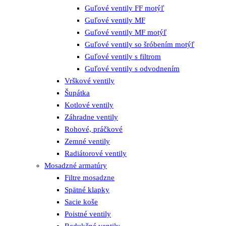
Guľové ventily FF motýľ
Guľové ventily MF
Guľové ventily MF motýľ
Guľové ventily so šróbením motýľ
Guľové ventily s filtrom
Guľové ventily s odvodnením
Vrškové ventily
Šupátka
Kotlové ventily
Záhradne ventily
Rohové, práčkové
Zemné ventily
Radiátorové ventily
Mosadzné armatúry
Filtre mosadzne
Spätné klapky
Sacie koše
Poistné ventily