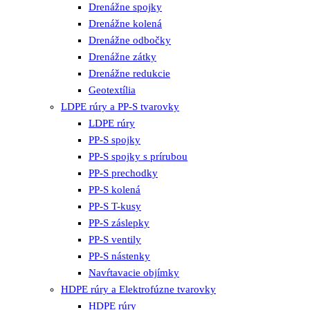
Drenážne spojky
Drenážne kolená
Drenážne odbočky
Drenážne zátky
Drenážne redukcie
Geotextília
LDPE rúry a PP-S tvarovky
LDPE rúry
PP-S spojky
PP-S spojky s prírubou
PP-S prechodky
PP-S kolená
PP-S T-kusy
PP-S záslepky
PP-S ventily
PP-S nástenky
Navŕtavacie objímky
HDPE rúry a Elektrofúzne tvarovky
HDPE rúry