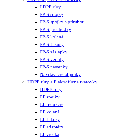
LDPE rúry
PP-S spojky
PP-S spojky s prírubou
PP-S prechodky
PP-S kolená
PP-S T-kusy
PP-S záslepky
PP-S ventily
PP-S nástenky
Navŕtavacie objímky
HDPE rúry a Elektrofúzne tvarovky
HDPE rúry
EF spojky
EF redukcie
EF kolená
EF T-kusy
EF adaptéry
EF viečka