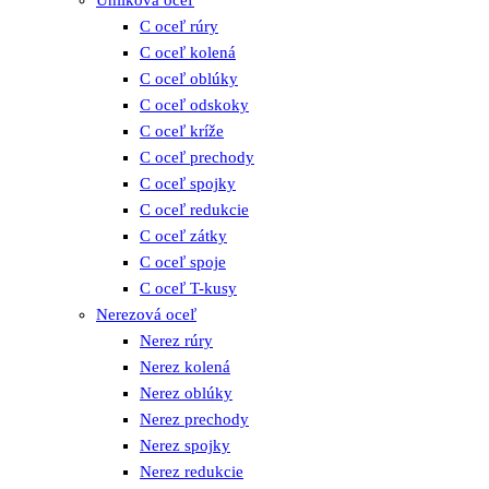
Uhlíková oceľ
C oceľ rúry
C oceľ kolená
C oceľ oblúky
C oceľ odskoky
C oceľ kríže
C oceľ prechody
C oceľ spojky
C oceľ redukcie
C oceľ zátky
C oceľ spoje
C oceľ T-kusy
Nerezová oceľ
Nerez rúry
Nerez kolená
Nerez oblúky
Nerez prechody
Nerez spojky
Nerez redukcie