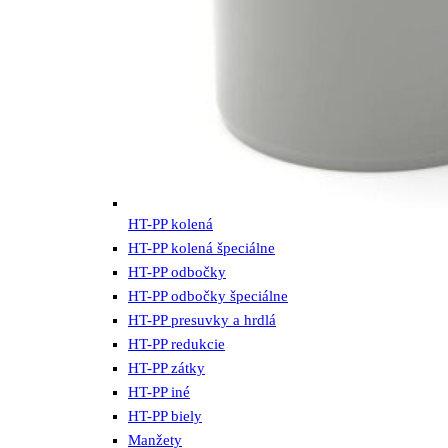
HT-PP kolená
HT-PP kolená špeciálne
HT-PP odbočky
HT-PP odbočky špeciálne
HT-PP presuvky a hrdlá
HT-PP redukcie
HT-PP zátky
HT-PP iné
HT-PP biely
Manžety