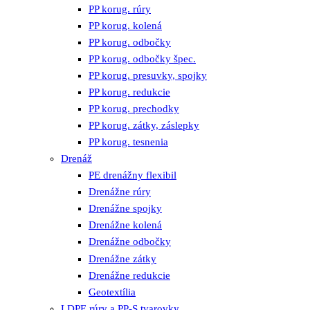
PP korug. rúry
PP korug. kolená
PP korug. odbočky
PP korug. odbočky špec.
PP korug. presuvky, spojky
PP korug. redukcie
PP korug. prechodky
PP korug. zátky, záslepky
PP korug. tesnenia
Drenáž
PE drenážny flexibil
Drenážne rúry
Drenážne spojky
Drenážne kolená
Drenážne odbočky
Drenážne zátky
Drenážne redukcie
Geotextília
LDPE rúry a PP-S tvarovky