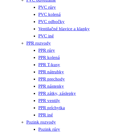
PVC odvetranie
PVC rúry
PVC kolená
PVC odbočky
Ventilačné hlavice a klapky
PVC iné
PPR rozvody
PPR rúry
PPR kolená
PPR T-kusy
PPR nátrubky
PPR prechody
PPR nástenky
PPR zátky, záslepky
PPR ventily
PPR príchytka
PPR iné
Pozink rozvody
Pozink rúry