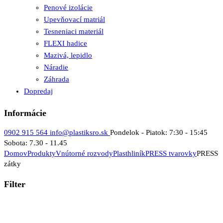
Penové izolácie
Upevňovací matriál
Tesneniaci materiál
FLEXI hadice
Mazivá, lepidlo
Náradie
Záhrada
Dopredaj
Informácie
0902 915 564
info@plastiksro.sk
Pondelok - Piatok: 7:30 - 15:45
Sobota: 7.30 - 11.45
Domov
Produkty
Vnútorné rozvody
Plasthliník
PRESS tvarovky
PRESS
zátky
Filter