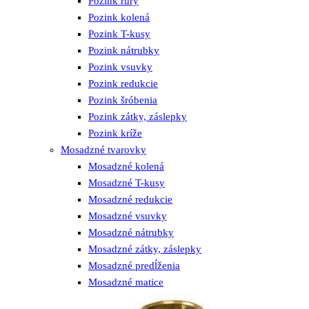
Pozink rúry
Pozink kolená
Pozink T-kusy
Pozink nátrubky
Pozink vsuvky
Pozink redukcie
Pozink šróbenia
Pozink zátky, záslepky
Pozink kríže
Mosadzné tvarovky
Mosadzné kolená
Mosadzné T-kusy
Mosadzné redukcie
Mosadzné vsuvky
Mosadzné nátrubky
Mosadzné zátky, záslepky
Mosadzné predĺženia
Mosadzné matice