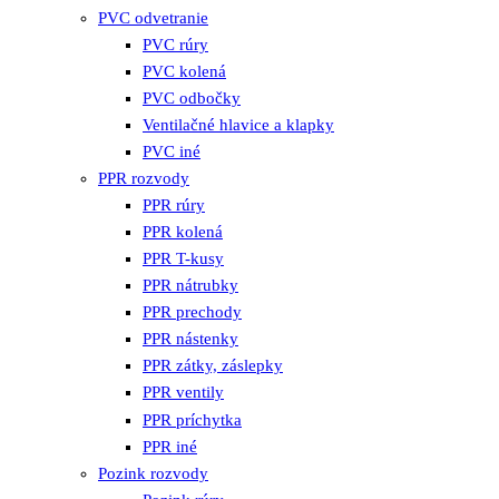
PVC odvetranie
PVC rúry
PVC kolená
PVC odbočky
Ventilačné hlavice a klapky
PVC iné
PPR rozvody
PPR rúry
PPR kolená
PPR T-kusy
PPR nátrubky
PPR prechody
PPR nástenky
PPR zátky, záslepky
PPR ventily
PPR príchytka
PPR iné
Pozink rozvody