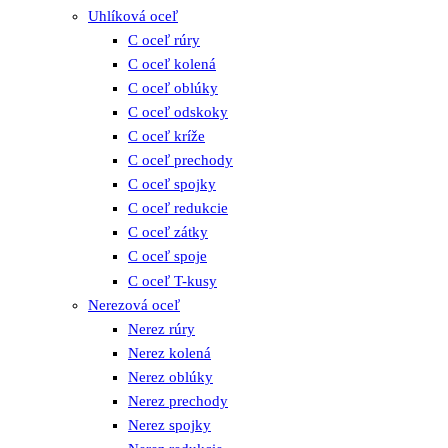
Uhlíková oceľ
C oceľ rúry
C oceľ kolená
C oceľ oblúky
C oceľ odskoky
C oceľ kríže
C oceľ prechody
C oceľ spojky
C oceľ redukcie
C oceľ zátky
C oceľ spoje
C oceľ T-kusy
Nerezová oceľ
Nerez rúry
Nerez kolená
Nerez oblúky
Nerez prechody
Nerez spojky