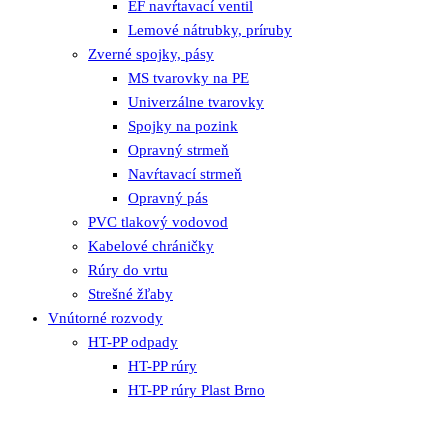
EF navŕtavací ventil
Lemové nátrubky, príruby
Zverné spojky, pásy
MS tvarovky na PE
Univerzálne tvarovky
Spojky na pozink
Opravný strmeň
Navŕtavací strmeň
Opravný pás
PVC tlakový vodovod
Kabelové chráničky
Rúry do vrtu
Strešné žľaby
Vnútorné rozvody
HT-PP odpady
HT-PP rúry
HT-PP rúry Plast Brno