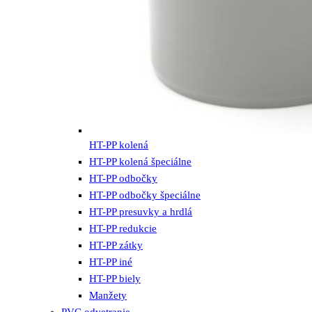
HT-PP kolená
HT-PP kolená špeciálne
HT-PP odbočky
HT-PP odbočky špeciálne
HT-PP presuvky a hrdlá
HT-PP redukcie
HT-PP zátky
HT-PP iné
HT-PP biely
Manžety