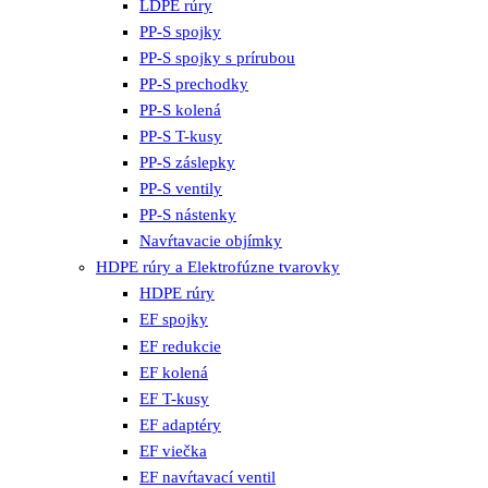
LDPE rúry
PP-S spojky
PP-S spojky s prírubou
PP-S prechodky
PP-S kolená
PP-S T-kusy
PP-S záslepky
PP-S ventily
PP-S nástenky
Navŕtavacie objímky
HDPE rúry a Elektrofúzne tvarovky
HDPE rúry
EF spojky
EF redukcie
EF kolená
EF T-kusy
EF adaptéry
EF viečka
EF navŕtavací ventil