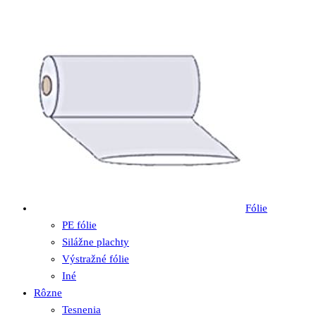
Fólie
PE fólie
Silážne plachty
Výstražné fólie
Iné
Rôzne
Tesnenia