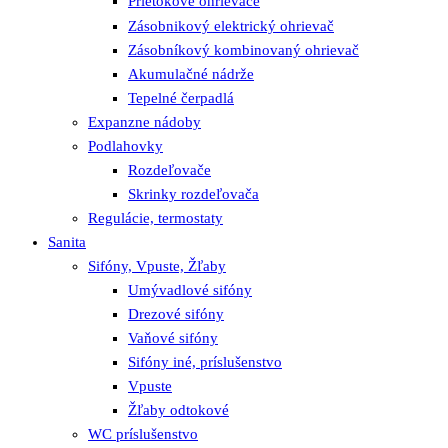
Prietokové ohrievače
Zásobnikový elektrický ohrievač
Zásobníkový kombinovaný ohrievač
Akumulačné nádrže
Tepelné čerpadlá
Expanzne nádoby
Podlahovky
Rozdeľovače
Skrinky rozdeľovača
Regulácie, termostaty
Sanita
Sifóny, Vpuste, Žľaby
Umývadlové sifóny
Drezové sifóny
Vaňové sifóny
Sifóny iné, príslušenstvo
Vpuste
Žľaby odtokové
WC príslušenstvo