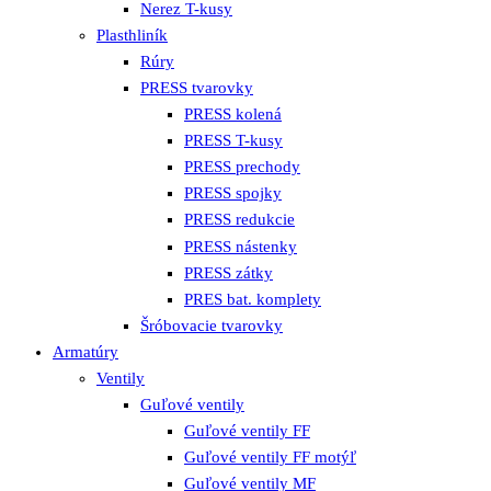
Nerez T-kusy
Plasthliník
Rúry
PRESS tvarovky
PRESS kolená
PRESS T-kusy
PRESS prechody
PRESS spojky
PRESS redukcie
PRESS nástenky
PRESS zátky
PRES bat. komplety
Šróbovacie tvarovky
Armatúry
Ventily
Guľové ventily
Guľové ventily FF
Guľové ventily FF motýľ
Guľové ventily MF