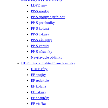
LDPE rúry
PP-S spojky
PP-S spojky s prírubou
PP-S prechodky
PP-S kolená
PP-S T-kusy
PP-S záslepky
PP-S ventily
PP-S nástenky
Navŕtavacie objímky
HDPE rúry a Elektrofúzne tvarovky
HDPE rúry
EF spojky
EF redukcie
EF kolená
EF T-kusy
EF adaptéry
EF viečka