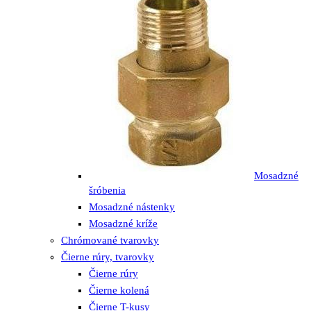
Mosadzné
šróbenia
Mosadzné nástenky
Mosadzné kríže
Chrómované tvarovky
Čierne rúry, tvarovky
Čierne rúry
Čierne kolená
Čierne T-kusy