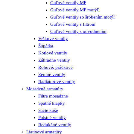
Guľové ventily MF
Guľové ventily MF motýľ
Guľové ventily so šróbením motýľ
Guľové ventily s filtrom
Guľové ventily s odvodnením
Vrškové ventily
Šupátka
Kotlové ventily
Záhradne ventily
Rohové, práčkové
Zemné ventily
Radiátorové ventily
Mosadzné armatúry
Filtre mosadzne
Spätné klapky
Sacie koše
Poistné ventily
Redukčné ventily
Liatinové armatúry