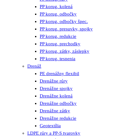
PP korug. kolená
PP korug. odbočky
PP korug. odbočky špec.
PP korug. presuvky, spojky
PP korug. redukcie
PP korug. prechodky
PP korug. zátky, záslepky
PP korug. tesnenia
Drenáž
PE drenážny flexibil
Drenážne rúry
Drenážne spojky
Drenážne kolená
Drenážne odbočky
Drenážne zátky
Drenážne redukcie
Geotextília
LDPE rúry a PP-S tvarovky