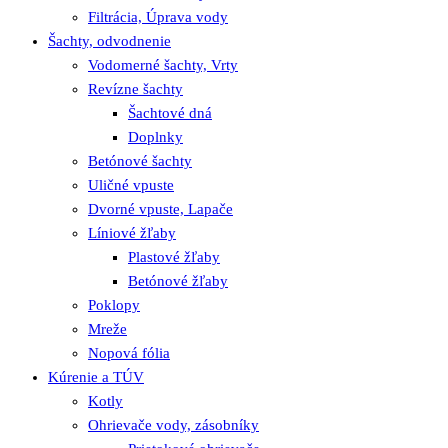
Filtrácia, Úprava vody
Šachty, odvodnenie
Vodomerné šachty, Vrty
Revízne šachty
Šachtové dná
Doplnky
Betónové šachty
Uličné vpuste
Dvorné vpuste, Lapače
Líniové žľaby
Plastové žľaby
Betónové žľaby
Poklopy
Mreže
Nopová fólia
Kúrenie a TÚV
Kotly
Ohrievače vody, zásobníky