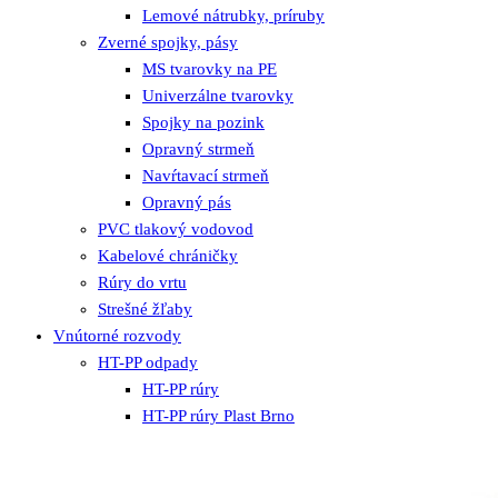
Lemové nátrubky, príruby
Zverné spojky, pásy
MS tvarovky na PE
Univerzálne tvarovky
Spojky na pozink
Opravný strmeň
Navŕtavací strmeň
Opravný pás
PVC tlakový vodovod
Kabelové chráničky
Rúry do vrtu
Strešné žľaby
Vnútorné rozvody
HT-PP odpady
HT-PP rúry
HT-PP rúry Plast Brno