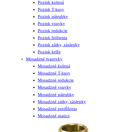
Pozink kolená
Pozink T-kusy
Pozink nátrubky
Pozink vsuvky
Pozink redukcie
Pozink šróbenia
Pozink zátky, záslepky
Pozink kríže
Mosadzné tvarovky
Mosadzné kolená
Mosadzné T-kusy
Mosadzné redukcie
Mosadzné vsuvky
Mosadzné nátrubky
Mosadzné zátky, záslepky
Mosadzné predĺženia
Mosadzné matice