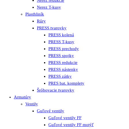
Nerez redukcie
Nerez T-kusy
Plasthliník
Rúry
PRESS tvarovky
PRESS kolená
PRESS T-kusy
PRESS prechody
PRESS spojky
PRESS redukcie
PRESS nástenky
PRESS zátky
PRES bat. komplety
Šróbovacie tvarovky
Armatúry
Ventily
Guľové ventily
Guľové ventily FF
Guľové ventily FF motýľ