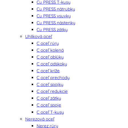
Cu PRESS T-kusy
Cu PRESS nátrubky
Cu PRESS vsuvky
Cu PRESS nástenky
Cu PRESS zátky
Uhlíková oceľ
C oceľ rúry
C oceľ kolená
C oceľ oblúky
C oceľ odskoky
C oceľ kríže
C oceľ prechody
C oceľ spojky
C oceľ redukcie
C oceľ zátky
C oceľ spoje
C oceľ T-kusy
Nerezová oceľ
Nerez rúry