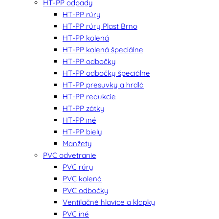
HT-PP odpady
HT-PP rúry
HT-PP rúry Plast Brno
HT-PP kolená
HT-PP kolená špeciálne
HT-PP odbočky
HT-PP odbočky špeciálne
HT-PP presuvky a hrdlá
HT-PP redukcie
HT-PP zátky
HT-PP iné
HT-PP biely
Manžety
PVC odvetranie
PVC rúry
PVC kolená
PVC odbočky
Ventilačné hlavice a klapky
PVC iné