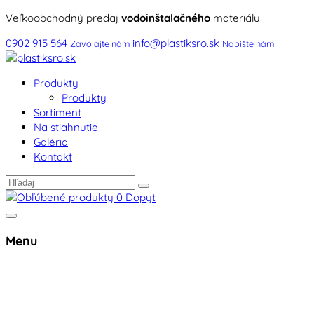
Veľkoobchodný predaj
vodoinštalačného
materiálu
0902 915 564
info@plastiksro.sk
Zavolajte nám
Napíšte nám
Produkty
Produkty
Sortiment
Na stiahnutie
Galéria
Kontakt
0
Dopyt
Menu