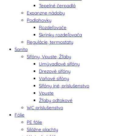
Tepelné čerpadlá
Expanzne nádoby
Podlahovky
Rozdeľovače
Skrinky rozdeľovača
Regulácie, termostaty
Sanita
Sifóny, Vpuste, Žľaby
Umývadlové sifóny
Drezové sifóny
Vaňové sifóny
Sifóny iné, príslušenstvo
Vpuste
Žľaby odtokové
WC príslušenstvo
Fólie
PE fólie
Silážne plachty