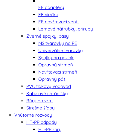
EF adaptéry
EF viečka
EF navŕtavací ventil
Lemové nátrubky, príruby
Zverné spojky, pásy
MS tvarovky na PE
Univerzálne tvarovky
Spojky na pozink
Opravný strmeň
Navŕtavací strmeň
Opravný pás
PVC tlakový vodovod
Kabelové chráničky
Rúry do vrtu
Strešné žľaby
Vnútorné rozvody
HT-PP odpady
HT-PP rúry