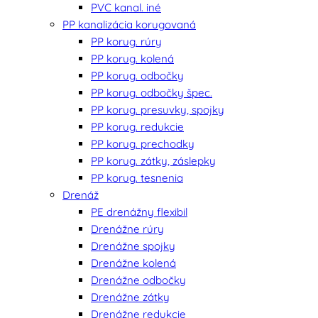
PVC kanal. iné
PP kanalizácia korugovaná
PP korug. rúry
PP korug. kolená
PP korug. odbočky
PP korug. odbočky špec.
PP korug. presuvky, spojky
PP korug. redukcie
PP korug. prechodky
PP korug. zátky, záslepky
PP korug. tesnenia
Drenáž
PE drenážny flexibil
Drenážne rúry
Drenážne spojky
Drenážne kolená
Drenážne odbočky
Drenážne zátky
Drenážne redukcie