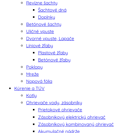
Revízne šachty
Šachtové dná
Doplnky
Betónové šachty
Uličné vpuste
Dvorné vpuste, Lapače
Líniové žľaby
Plastové žľaby
Betónové žľaby
Poklopy
Mreže
Nopová fólia
Kúrenie a TÚV
Kotly
Ohrievače vody, zásobníky
Prietokové ohrievače
Zásobnikový elektrický ohrievač
Zásobníkový kombinovaný ohrievač
Akumulačné nádrže