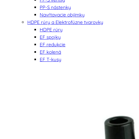
PP-S nástenky
Navŕtavacie objímky
HDPE rúry a Elektrofúzne tvarovky
HDPE rúry
EF spojky
EF redukcie
EF kolená
EF T-kusy