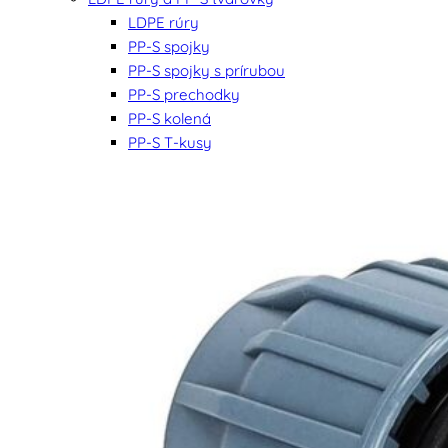
LDPE rúry
PP-S spojky
PP-S spojky s prírubou
PP-S prechodky
PP-S kolená
PP-S T-kusy