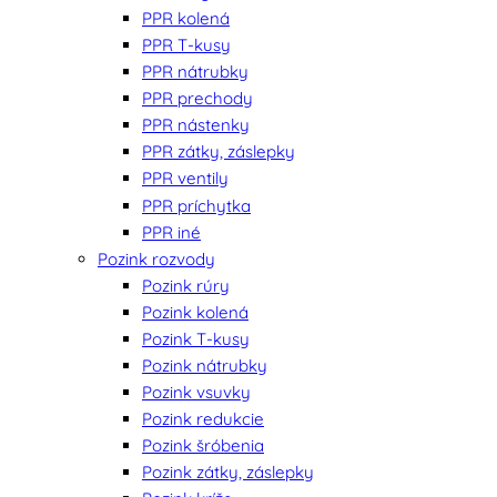
PPR kolená
PPR T-kusy
PPR nátrubky
PPR prechody
PPR nástenky
PPR zátky, záslepky
PPR ventily
PPR príchytka
PPR iné
Pozink rozvody
Pozink rúry
Pozink kolená
Pozink T-kusy
Pozink nátrubky
Pozink vsuvky
Pozink redukcie
Pozink šróbenia
Pozink zátky, záslepky