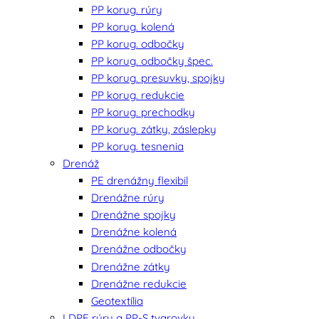
PP korug. rúry
PP korug. kolená
PP korug. odbočky
PP korug. odbočky špec.
PP korug. presuvky, spojky
PP korug. redukcie
PP korug. prechodky
PP korug. zátky, záslepky
PP korug. tesnenia
Drenáž
PE drenážny flexibil
Drenážne rúry
Drenážne spojky
Drenážne kolená
Drenážne odbočky
Drenážne zátky
Drenážne redukcie
Geotextília
LDPE rúry a PP-S tvarovky