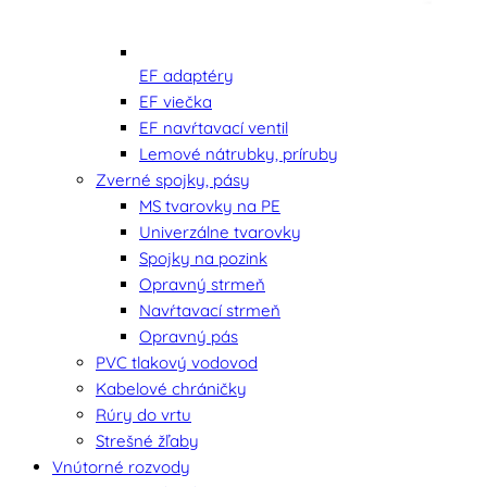
EF adaptéry
EF viečka
EF navŕtavací ventil
Lemové nátrubky, príruby
Zverné spojky, pásy
MS tvarovky na PE
Univerzálne tvarovky
Spojky na pozink
Opravný strmeň
Navŕtavací strmeň
Opravný pás
PVC tlakový vodovod
Kabelové chráničky
Rúry do vrtu
Strešné žľaby
Vnútorné rozvody