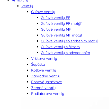
Armatúry
Ventily
Guľové ventily
Guľové ventily FF
Guľové ventily FF motýľ
Guľové ventily MF
Guľové ventily MF motýľ
Guľové ventily so šróbením motýľ
Guľové ventily s filtrom
Guľové ventily s odvodnením
Vrškové ventily
Šupátka
Kotlové ventily
Záhradne ventily
Rohové, práčkové
Zemné ventily
Radiátorové ventily