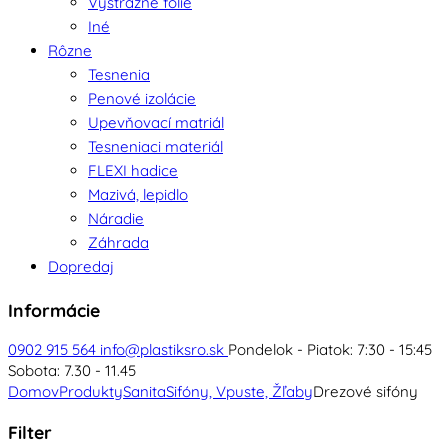
Výstražné fólie
Iné
Rôzne
Tesnenia
Penové izolácie
Upevňovací matriál
Tesneniaci materiál
FLEXI hadice
Mazivá, lepidlo
Náradie
Záhrada
Dopredaj
Informácie
0902 915 564
info@plastiksro.sk
Pondelok - Piatok: 7:30 - 15:45
Sobota: 7.30 - 11.45
Domov
Produkty
Sanita
Sifóny, Vpuste, Žľaby
Drezové sifóny
Filter