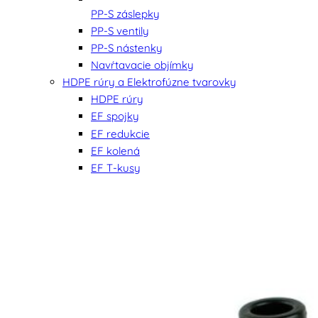
PP-S záslepky
PP-S ventily
PP-S nástenky
Navŕtavacie objímky
HDPE rúry a Elektrofúzne tvarovky
HDPE rúry
EF spojky
EF redukcie
EF kolená
EF T-kusy