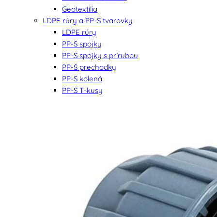
Geotextília
LDPE rúry a PP-S tvarovky
LDPE rúry
PP-S spojky
PP-S spojky s prírubou
PP-S prechodky
PP-S kolená
PP-S T-kusy