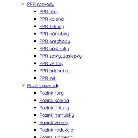
PPR rozvody
PPR rúry
PPR kolená
PPR T-kusy
PPR nátrubky
PPR prechody
PPR nástenky
PPR zátky, záslepky
PPR ventily
PPR príchytka
PPR iné
Pozink rozvody
Pozink rúry
Pozink kolená
Pozink T-kusy
Pozink nátrubky
Pozink vsuvky
Pozink redukcie
Pozink šróbenia