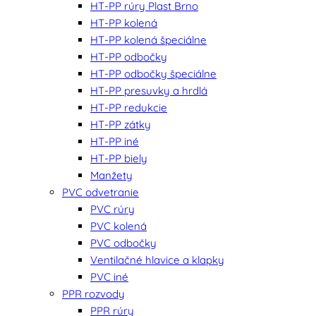
HT-PP rúry Plast Brno
HT-PP kolená
HT-PP kolená špeciálne
HT-PP odbočky
HT-PP odbočky špeciálne
HT-PP presuvky a hrdlá
HT-PP redukcie
HT-PP zátky
HT-PP iné
HT-PP biely
Manžety
PVC odvetranie
PVC rúry
PVC kolená
PVC odbočky
Ventilačné hlavice a klapky
PVC iné
PPR rozvody
PPR rúry