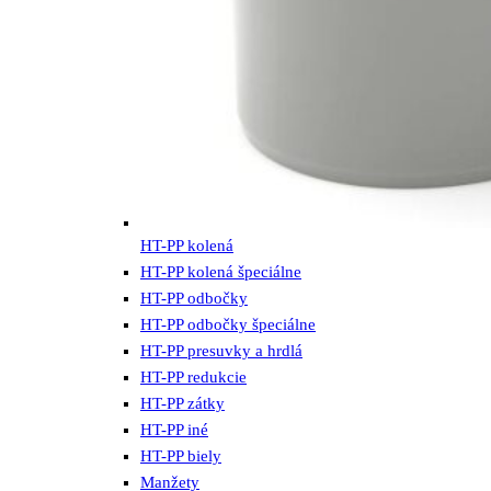
HT-PP kolená
HT-PP kolená špeciálne
HT-PP odbočky
HT-PP odbočky špeciálne
HT-PP presuvky a hrdlá
HT-PP redukcie
HT-PP zátky
HT-PP iné
HT-PP biely
Manžety