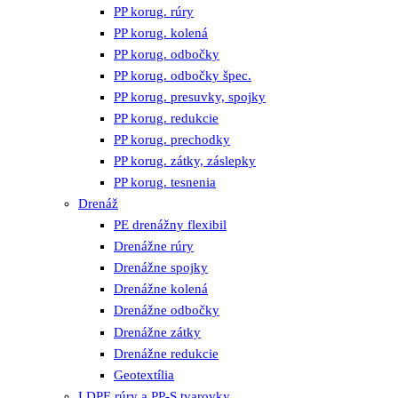
PP korug. rúry
PP korug. kolená
PP korug. odbočky
PP korug. odbočky špec.
PP korug. presuvky, spojky
PP korug. redukcie
PP korug. prechodky
PP korug. zátky, záslepky
PP korug. tesnenia
Drenáž
PE drenážny flexibil
Drenážne rúry
Drenážne spojky
Drenážne kolená
Drenážne odbočky
Drenážne zátky
Drenážne redukcie
Geotextília
LDPE rúry a PP-S tvarovky