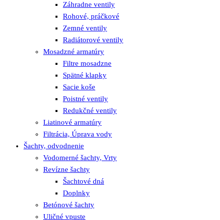
Záhradne ventily
Rohové, práčkové
Zemné ventily
Radiátorové ventily
Mosadzné armatúry
Filtre mosadzne
Spätné klapky
Sacie koše
Poistné ventily
Redukčné ventily
Liatinové armatúry
Filtrácia, Úprava vody
Šachty, odvodnenie
Vodomerné šachty, Vrty
Revízne šachty
Šachtové dná
Doplnky
Betónové šachty
Uličné vpuste