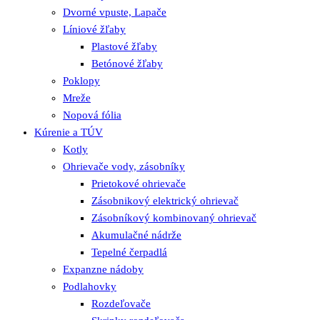
Dvorné vpuste, Lapače
Líniové žľaby
Plastové žľaby
Betónové žľaby
Poklopy
Mreže
Nopová fólia
Kúrenie a TÚV
Kotly
Ohrievače vody, zásobníky
Prietokové ohrievače
Zásobnikový elektrický ohrievač
Zásobníkový kombinovaný ohrievač
Akumulačné nádrže
Tepelné čerpadlá
Expanzne nádoby
Podlahovky
Rozdeľovače