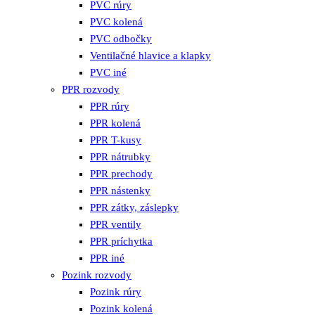
PVC rúry
PVC kolená
PVC odbočky
Ventilačné hlavice a klapky
PVC iné
PPR rozvody
PPR rúry
PPR kolená
PPR T-kusy
PPR nátrubky
PPR prechody
PPR nástenky
PPR zátky, záslepky
PPR ventily
PPR príchytka
PPR iné
Pozink rozvody
Pozink rúry
Pozink kolená