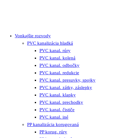
Vonkajšie rozvody
PVC kanalizácia hladká
PVC kanal. rúry
PVC kanal. kolená
PVC kanal. odbočky
PVC kanal. redukcie
PVC kanal. presuvky, spojky
PVC kanal. zátky, záslepky
PVC kanal. klapky
PVC kanal. prechodky
PVC kanal. čističe
PVC kanal. iné
PP kanalizácia korugovaná
PP korug. rúry