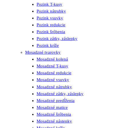
Pozink T-kusy
Pozink nátrubky
Pozink vsuvky
Pozink redukcie
Pozink šróbenia
Pozink zátky, záslepky
Pozink kríže
Mosadzné tvarovky
Mosadzné kolená
Mosadzné T-kusy
Mosadzné redukcie
Mosadzné vsuvky
Mosadzné nátrubky
Mosadzné zátky, záslepky
Mosadzné predĺženia
Mosadzné matice
Mosadzné šróbenia
Mosadzné nástenky
Mosadzné kríže