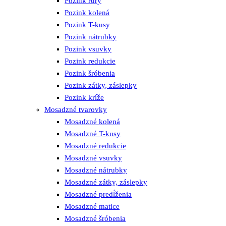
Pozink rúry
Pozink kolená
Pozink T-kusy
Pozink nátrubky
Pozink vsuvky
Pozink redukcie
Pozink šróbenia
Pozink zátky, záslepky
Pozink kríže
Mosadzné tvarovky
Mosadzné kolená
Mosadzné T-kusy
Mosadzné redukcie
Mosadzné vsuvky
Mosadzné nátrubky
Mosadzné zátky, záslepky
Mosadzné predĺženia
Mosadzné matice
Mosadzné šróbenia