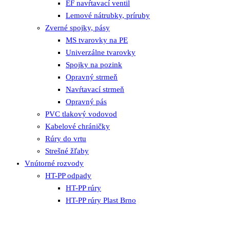
EF navŕtavací ventil
Lemové nátrubky, príruby
Zverné spojky, pásy
MS tvarovky na PE
Univerzálne tvarovky
Spojky na pozink
Opravný strmeň
Navŕtavací strmeň
Opravný pás
PVC tlakový vodovod
Kabelové chráničky
Rúry do vrtu
Strešné žľaby
Vnútorné rozvody
HT-PP odpady
HT-PP rúry
HT-PP rúry Plast Brno