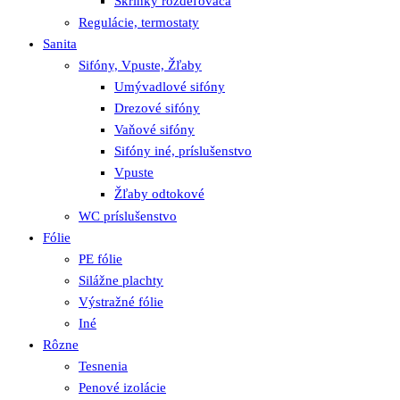
Skrinky rozdeľovača
Regulácie, termostaty
Sanita
Sifóny, Vpuste, Žľaby
Umývadlové sifóny
Drezové sifóny
Vaňové sifóny
Sifóny iné, príslušenstvo
Vpuste
Žľaby odtokové
WC príslušenstvo
Fólie
PE fólie
Silážne plachty
Výstražné fólie
Iné
Rôzne
Tesnenia
Penové izolácie