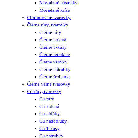
Mosadzné nástenky
Mosadzné kríže
Chrómované tvarovky
Čierne rúry, tvarovky
Čierne rúry
Čierne kolená
Čierne T-kusy
Čierne redukcie
Čierne vsuvky
Čierne nátrubky
Čierne šróbenia
Čierne varné tvarovky
Cu rúry, tvarovky
Cu rúry
Cu kolená
Cu oblúky
Cu nadoblúky
Cu T-kusy
Cu nátrubky