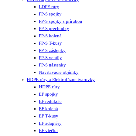
LDPE rúry
PP-S spojky
PP-S spojky s prírubou
PP-S prechodky
PP-S kolená
PP-S T-kusy
PP-S záslepky
PP-S ventily
PP-S nástenky
Navŕtavacie objímky
HDPE rúry a Elektrofúzne tvarovky
HDPE rúry
EF spojky
EF redukcie
EF kolená
EF T-kusy
EF adaptéry
EF viečka