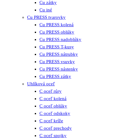
Cu zátky
Cu iné
Cu PRESS tvarovky
Cu PRESS kolená
Cu PRESS oblúky
Cu PRESS nadoblúky
Cu PRESS T-kusy
Cu PRESS nátrubky
Cu PRESS vsuvky
Cu PRESS nástenky
Cu PRESS zátky
Uhlíková oceľ
C oceľ rúry
C oceľ kolená
C oceľ oblúky
C oceľ odskoky
C oceľ kríže
C oceľ prechody
C oceľ spojky