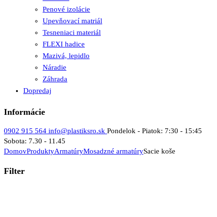
Penové izolácie
Upevňovací matriál
Tesneniaci materiál
FLEXI hadice
Mazivá, lepidlo
Náradie
Záhrada
Dopredaj
Informácie
0902 915 564
info@plastiksro.sk
Pondelok - Piatok: 7:30 - 15:45
Sobota: 7.30 - 11.45
Domov
Produkty
Armatúry
Mosadzné armatúry
Sacie koše
Filter