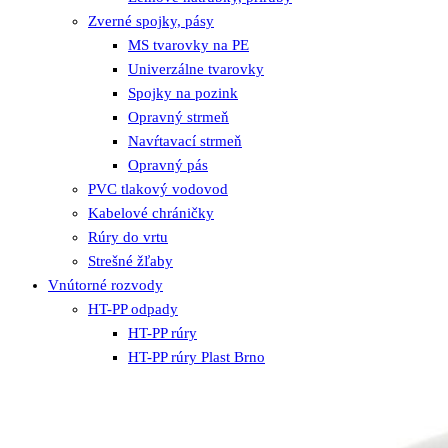
Zverné spojky, pásy
MS tvarovky na PE
Univerzálne tvarovky
Spojky na pozink
Opravný strmeň
Navŕtavací strmeň
Opravný pás
PVC tlakový vodovod
Kabelové chráničky
Rúry do vrtu
Strešné žľaby
Vnútorné rozvody
HT-PP odpady
HT-PP rúry
HT-PP rúry Plast Brno