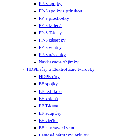
PP-S spojky
PP-S spojky s prírubou
PP-S prechodky
PP-S kolená
PP-S T-kusy
PP-S záslepky
PP-S ventily
PP-S nástenky
Navŕtavacie objímky
HDPE rúry a Elektrofúzne tvarovky
HDPE rúry
EF spojky
EF redukcie
EF kolená
EF T-kusy
EF adaptéry
EF viečka
EF navŕtavací ventil
Lemové nátrubky, príruby