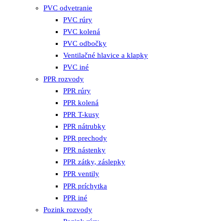
PVC odvetranie
PVC rúry
PVC kolená
PVC odbočky
Ventilačné hlavice a klapky
PVC iné
PPR rozvody
PPR rúry
PPR kolená
PPR T-kusy
PPR nátrubky
PPR prechody
PPR nástenky
PPR zátky, záslepky
PPR ventily
PPR príchytka
PPR iné
Pozink rozvody