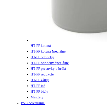
HT-PP kolená
HT-PP kolená špeciálne
HT-PP odbočky
HT-PP odbočky špeciálne
HT-PP presuvky a hrdlá
HT-PP redukcie
HT-PP zátky
HT-PP iné
HT-PP biely
Manžety
PVC odvetranie