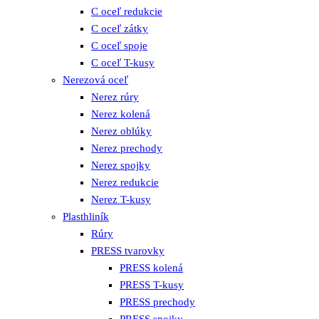
C oceľ redukcie
C oceľ zátky
C oceľ spoje
C oceľ T-kusy
Nerezová oceľ
Nerez rúry
Nerez kolená
Nerez oblúky
Nerez prechody
Nerez spojky
Nerez redukcie
Nerez T-kusy
Plasthliník
Rúry
PRESS tvarovky
PRESS kolená
PRESS T-kusy
PRESS prechody