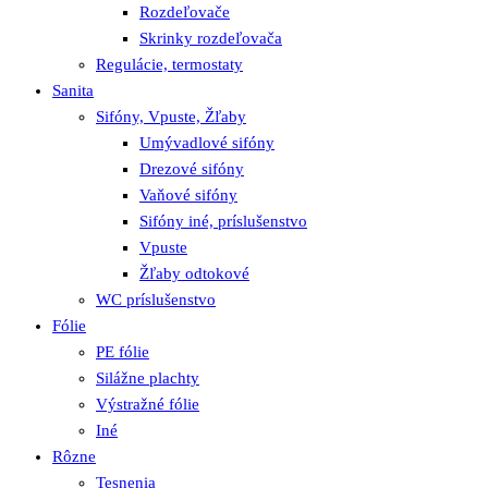
Rozdeľovače
Skrinky rozdeľovača
Regulácie, termostaty
Sanita
Sifóny, Vpuste, Žľaby
Umývadlové sifóny
Drezové sifóny
Vaňové sifóny
Sifóny iné, príslušenstvo
Vpuste
Žľaby odtokové
WC príslušenstvo
Fólie
PE fólie
Silážne plachty
Výstražné fólie
Iné
Rôzne
Tesnenia