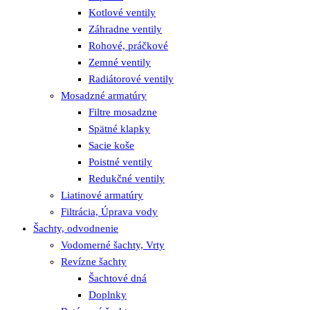
Kotlové ventily
Záhradne ventily
Rohové, práčkové
Zemné ventily
Radiátorové ventily
Mosadzné armatúry
Filtre mosadzne
Spätné klapky
Sacie koše
Poistné ventily
Redukčné ventily
Liatinové armatúry
Filtrácia, Úprava vody
Šachty, odvodnenie
Vodomerné šachty, Vrty
Revízne šachty
Šachtové dná
Doplnky