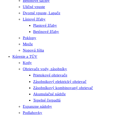
Betónové šachty
Uličné vpuste
Dvorné vpuste, Lapače
Líniové žľaby
Plastové žľaby
Betónové žľaby
Poklopy
Mreže
Nopová fólia
Kúrenie a TÚV
Kotly
Ohrievače vody, zásobníky
Prietokové ohrievače
Zásobnikový elektrický ohrievač
Zásobníkový kombinovaný ohrievač
Akumulačné nádrže
Tepelné čerpadlá
Expanzne nádoby
Podlahovky