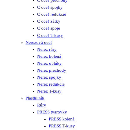
C oceľ prechody
C oceľ spojky
C oceľ redukcie
C oceľ zátky
C oceľ spoje
C oceľ T-kusy
Nerezová oceľ
Nerez rúry
Nerez kolená
Nerez oblúky
Nerez prechody
Nerez spojky
Nerez redukcie
Nerez T-kusy
Plasthliník
Rúry
PRESS tvarovky
PRESS kolená
PRESS T-kusy