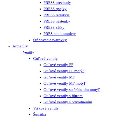
PRESS prechody
PRESS spojky
PRESS redukcie
PRESS nástenky
PRESS zátky
PRES bat. komplety
Šróbovacie tvarovky
Armatúry
Ventily
Guľové ventily
Guľové ventily FF
Guľové ventily FF motýľ
Guľové ventily MF
Guľové ventily MF motýľ
Guľové ventily so šróbením motýľ
Guľové ventily s filtrom
Guľové ventily s odvodnením
Vrškové ventily
Šupátka