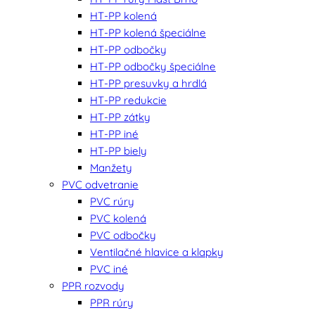
HT-PP kolená
HT-PP kolená špeciálne
HT-PP odbočky
HT-PP odbočky špeciálne
HT-PP presuvky a hrdlá
HT-PP redukcie
HT-PP zátky
HT-PP iné
HT-PP biely
Manžety
PVC odvetranie
PVC rúry
PVC kolená
PVC odbočky
Ventilačné hlavice a klapky
PVC iné
PPR rozvody
PPR rúry