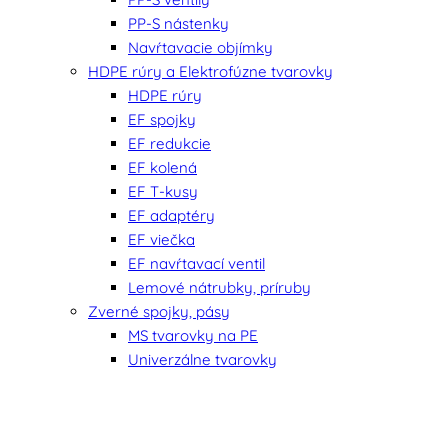
PP-S nástenky
Navŕtavacie objímky
HDPE rúry a Elektrofúzne tvarovky
HDPE rúry
EF spojky
EF redukcie
EF kolená
EF T-kusy
EF adaptéry
EF viečka
EF navŕtavací ventil
Lemové nátrubky, príruby
Zverné spojky, pásy
MS tvarovky na PE
Univerzálne tvarovky