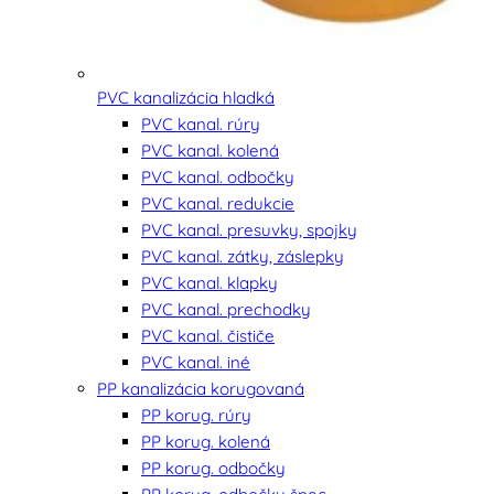
PVC kanalizácia hladká
PVC kanal. rúry
PVC kanal. kolená
PVC kanal. odbočky
PVC kanal. redukcie
PVC kanal. presuvky, spojky
PVC kanal. zátky, záslepky
PVC kanal. klapky
PVC kanal. prechodky
PVC kanal. čističe
PVC kanal. iné
PP kanalizácia korugovaná
PP korug. rúry
PP korug. kolená
PP korug. odbočky