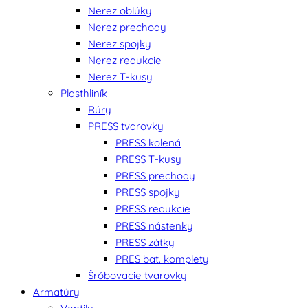
Nerez oblúky
Nerez prechody
Nerez spojky
Nerez redukcie
Nerez T-kusy
Plasthliník
Rúry
PRESS tvarovky
PRESS kolená
PRESS T-kusy
PRESS prechody
PRESS spojky
PRESS redukcie
PRESS nástenky
PRESS zátky
PRES bat. komplety
Šróbovacie tvarovky
Armatúry