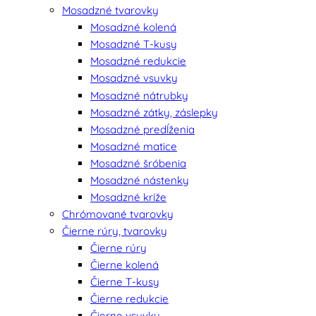
Mosadzné tvarovky
Mosadzné kolená
Mosadzné T-kusy
Mosadzné redukcie
Mosadzné vsuvky
Mosadzné nátrubky
Mosadzné zátky, záslepky
Mosadzné predĺženia
Mosadzné matice
Mosadzné šróbenia
Mosadzné nástenky
Mosadzné kríže
Chrómované tvarovky
Čierne rúry, tvarovky
Čierne rúry
Čierne kolená
Čierne T-kusy
Čierne redukcie
Čierne vsuvky