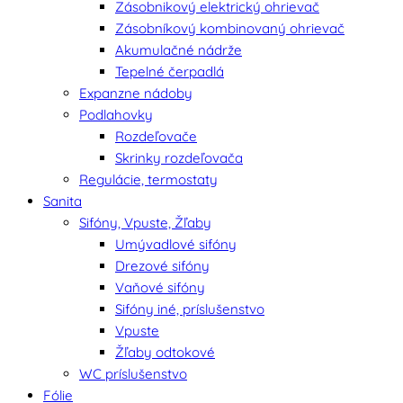
Zásobnikový elektrický ohrievač
Zásobníkový kombinovaný ohrievač
Akumulačné nádrže
Tepelné čerpadlá
Expanzne nádoby
Podlahovky
Rozdeľovače
Skrinky rozdeľovača
Regulácie, termostaty
Sanita
Sifóny, Vpuste, Žľaby
Umývadlové sifóny
Drezové sifóny
Vaňové sifóny
Sifóny iné, príslušenstvo
Vpuste
Žľaby odtokové
WC príslušenstvo
Fólie