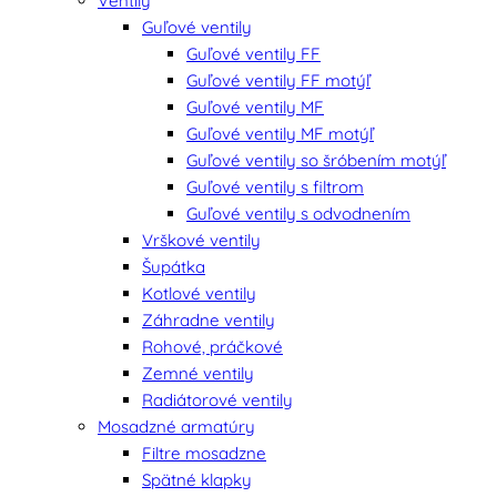
Ventily
Guľové ventily
Guľové ventily FF
Guľové ventily FF motýľ
Guľové ventily MF
Guľové ventily MF motýľ
Guľové ventily so šróbením motýľ
Guľové ventily s filtrom
Guľové ventily s odvodnením
Vrškové ventily
Šupátka
Kotlové ventily
Záhradne ventily
Rohové, práčkové
Zemné ventily
Radiátorové ventily
Mosadzné armatúry
Filtre mosadzne
Spätné klapky