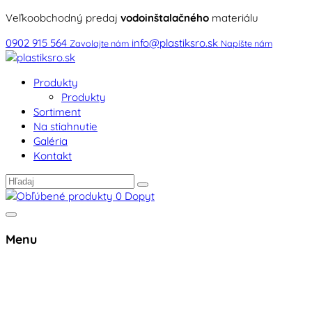
Veľkoobchodný predaj
vodoinštalačného
materiálu
0902 915 564
info@plastiksro.sk
Zavolajte nám
Napíšte nám
Produkty
Produkty
Sortiment
Na stiahnutie
Galéria
Kontakt
0
Dopyt
Menu