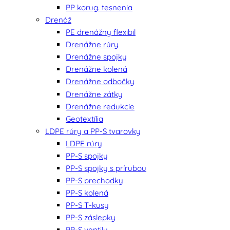
PP korug. tesnenia
Drenáž
PE drenážny flexibil
Drenážne rúry
Drenážne spojky
Drenážne kolená
Drenážne odbočky
Drenážne zátky
Drenážne redukcie
Geotextília
LDPE rúry a PP-S tvarovky
LDPE rúry
PP-S spojky
PP-S spojky s prírubou
PP-S prechodky
PP-S kolená
PP-S T-kusy
PP-S záslepky
PP-S ventily