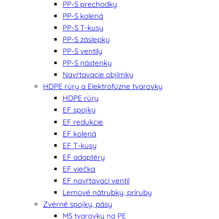
PP-S prechodky
PP-S kolená
PP-S T-kusy
PP-S záslepky
PP-S ventily
PP-S nástenky
Navŕtavacie objímky
HDPE rúry a Elektrofúzne tvarovky
HDPE rúry
EF spojky
EF redukcie
EF kolená
EF T-kusy
EF adaptéry
EF viečka
EF navŕtavací ventil
Lemové nátrubky, príruby
Zverné spojky, pásy
MS tvarovky na PE