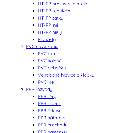
HT-PP presuvky a hrdlá
HT-PP redukcie
HT-PP zátky
HT-PP iné
HT-PP biely
Manžety
PVC odvetranie
PVC rúry
PVC kolená
PVC odbočky
Ventilačné hlavice a klapky
PVC iné
PPR rozvody
PPR rúry
PPR kolená
PPR T-kusy
PPR nátrubky
PPR prechody
PPR nástenky