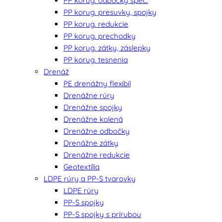
PP korug. odbočky špec.
PP korug. presuvky, spojky
PP korug. redukcie
PP korug. prechodky
PP korug. zátky, záslepky
PP korug. tesnenia
Drenáž
PE drenážny flexibil
Drenážne rúry
Drenážne spojky
Drenážne kolená
Drenážne odbočky
Drenážne zátky
Drenážne redukcie
Geotextília
LDPE rúry a PP-S tvarovky
LDPE rúry
PP-S spojky
PP-S spojky s prírubou