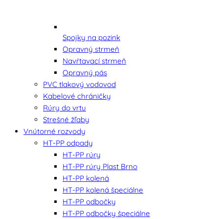
Spojky na pozink
Opravný strmeň
Navŕtavací strmeň
Opravný pás
PVC tlakový vodovod
Kabelové chráničky
Rúry do vrtu
Strešné žľaby
Vnútorné rozvody
HT-PP odpady
HT-PP rúry
HT-PP rúry Plast Brno
HT-PP kolená
HT-PP kolená špeciálne
HT-PP odbočky
HT-PP odbočky špeciálne