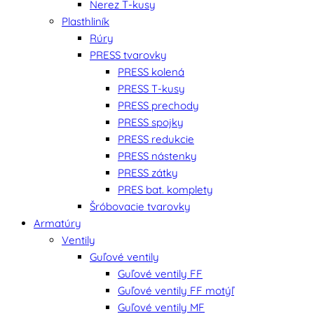
Nerez T-kusy
Plasthliník
Rúry
PRESS tvarovky
PRESS kolená
PRESS T-kusy
PRESS prechody
PRESS spojky
PRESS redukcie
PRESS nástenky
PRESS zátky
PRES bat. komplety
Šróbovacie tvarovky
Armatúry
Ventily
Guľové ventily
Guľové ventily FF
Guľové ventily FF motýľ
Guľové ventily MF