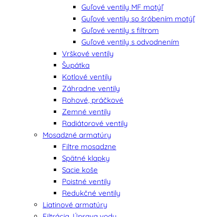
Guľové ventily MF motýľ
Guľové ventily so šróbením motýľ
Guľové ventily s filtrom
Guľové ventily s odvodnením
Vrškové ventily
Šupátka
Kotlové ventily
Záhradne ventily
Rohové, práčkové
Zemné ventily
Radiátorové ventily
Mosadzné armatúry
Filtre mosadzne
Spätné klapky
Sacie koše
Poistné ventily
Redukčné ventily
Liatinové armatúry
Filtrácia, Úprava vody