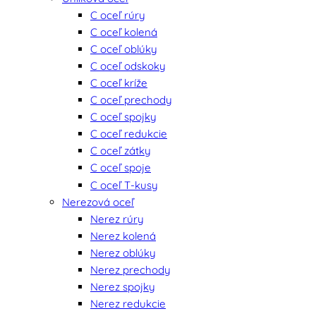
C oceľ rúry
C oceľ kolená
C oceľ oblúky
C oceľ odskoky
C oceľ kríže
C oceľ prechody
C oceľ spojky
C oceľ redukcie
C oceľ zátky
C oceľ spoje
C oceľ T-kusy
Nerezová oceľ
Nerez rúry
Nerez kolená
Nerez oblúky
Nerez prechody
Nerez spojky
Nerez redukcie