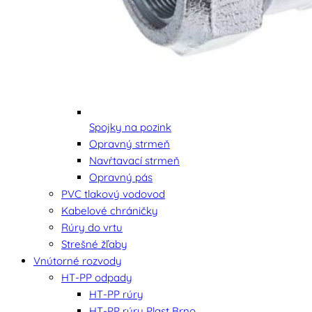
Spojky na pozink
Opravný strmeň
Navŕtavací strmeň
Opravný pás
PVC tlakový vodovod
Kabelové chráničky
Rúry do vrtu
Strešné žľaby
Vnútorné rozvody
HT-PP odpady
HT-PP rúry
HT-PP rúry Plast Brno