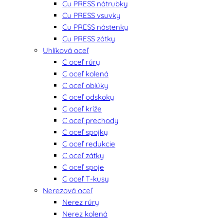
Cu PRESS nátrubky
Cu PRESS vsuvky
Cu PRESS nástenky
Cu PRESS zátky
Uhlíková oceľ
C oceľ rúry
C oceľ kolená
C oceľ oblúky
C oceľ odskoky
C oceľ kríže
C oceľ prechody
C oceľ spojky
C oceľ redukcie
C oceľ zátky
C oceľ spoje
C oceľ T-kusy
Nerezová oceľ
Nerez rúry
Nerez kolená