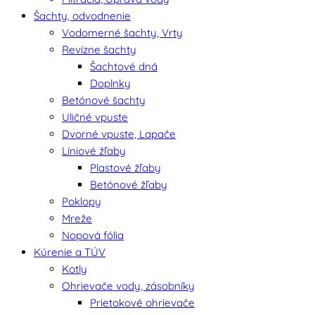
Šachty, odvodnenie
Vodomerné šachty, Vrty
Revízne šachty
Šachtové dná
Doplnky
Betónové šachty
Uličné vpuste
Dvorné vpuste, Lapače
Líniové žľaby
Plastové žľaby
Betónové žľaby
Poklopy
Mreže
Nopová fólia
Kúrenie a TÚV
Kotly
Ohrievače vody, zásobníky
Prietokové ohrievače