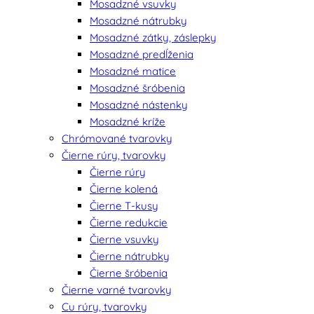
Mosadzné vsuvky
Mosadzné nátrubky
Mosadzné zátky, záslepky
Mosadzné predĺženia
Mosadzné matice
Mosadzné šróbenia
Mosadzné nástenky
Mosadzné kríže
Chrómované tvarovky
Čierne rúry, tvarovky
Čierne rúry
Čierne kolená
Čierne T-kusy
Čierne redukcie
Čierne vsuvky
Čierne nátrubky
Čierne šróbenia
Čierne varné tvarovky
Cu rúry, tvarovky