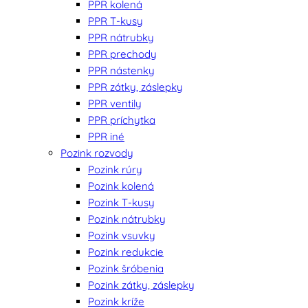
PPR kolená
PPR T-kusy
PPR nátrubky
PPR prechody
PPR nástenky
PPR zátky, záslepky
PPR ventily
PPR príchytka
PPR iné
Pozink rozvody
Pozink rúry
Pozink kolená
Pozink T-kusy
Pozink nátrubky
Pozink vsuvky
Pozink redukcie
Pozink šróbenia
Pozink zátky, záslepky
Pozink kríže