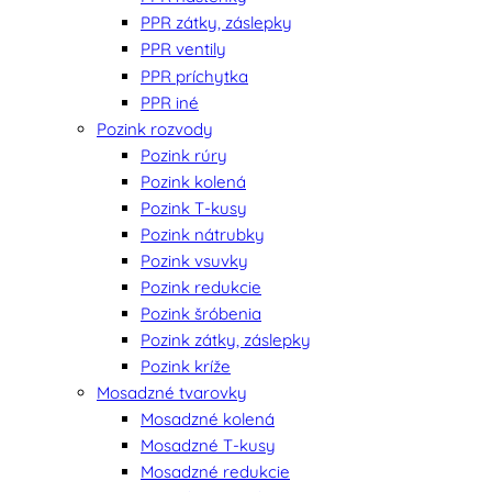
PPR zátky, záslepky
PPR ventily
PPR príchytka
PPR iné
Pozink rozvody
Pozink rúry
Pozink kolená
Pozink T-kusy
Pozink nátrubky
Pozink vsuvky
Pozink redukcie
Pozink šróbenia
Pozink zátky, záslepky
Pozink kríže
Mosadzné tvarovky
Mosadzné kolená
Mosadzné T-kusy
Mosadzné redukcie