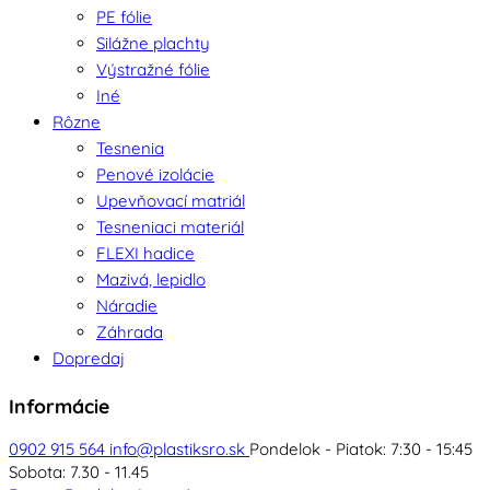
PE fólie
Silážne plachty
Výstražné fólie
Iné
Rôzne
Tesnenia
Penové izolácie
Upevňovací matriál
Tesneniaci materiál
FLEXI hadice
Mazivá, lepidlo
Náradie
Záhrada
Dopredaj
Informácie
0902 915 564
info@plastiksro.sk
Pondelok - Piatok: 7:30 - 15:45
Sobota: 7.30 - 11.45