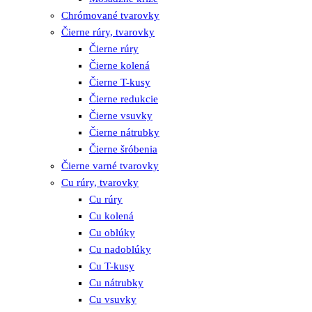
Chrómované tvarovky
Čierne rúry, tvarovky
Čierne rúry
Čierne kolená
Čierne T-kusy
Čierne redukcie
Čierne vsuvky
Čierne nátrubky
Čierne šróbenia
Čierne varné tvarovky
Cu rúry, tvarovky
Cu rúry
Cu kolená
Cu oblúky
Cu nadoblúky
Cu T-kusy
Cu nátrubky
Cu vsuvky