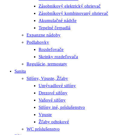
Zásobnikový elektrický ohrievač
Zásobníkový kombinovaný ohrievač
Akumulačné nádrže
Tepelné čerpadlá
Expanzne nádoby
Podlahovky
Rozdeľovače
Skrinky rozdeľovača
Regulácie, termostaty
Sanita
Sifóny, Vpuste, Žľaby
Umývadlové sifóny
Drezové sifóny
Vaňové sifóny
Sifóny iné, príslušenstvo
Vpuste
Žľaby odtokové
WC príslušenstvo