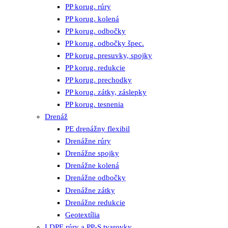
PP korug. rúry
PP korug. kolená
PP korug. odbočky
PP korug. odbočky špec.
PP korug. presuvky, spojky
PP korug. redukcie
PP korug. prechodky
PP korug. zátky, záslepky
PP korug. tesnenia
Drenáž
PE drenážny flexibil
Drenážne rúry
Drenážne spojky
Drenážne kolená
Drenážne odbočky
Drenážne zátky
Drenážne redukcie
Geotextília
LDPE rúry a PP-S tvarovky