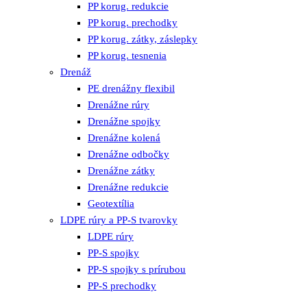
PP korug. redukcie
PP korug. prechodky
PP korug. zátky, záslepky
PP korug. tesnenia
Drenáž
PE drenážny flexibil
Drenážne rúry
Drenážne spojky
Drenážne kolená
Drenážne odbočky
Drenážne zátky
Drenážne redukcie
Geotextília
LDPE rúry a PP-S tvarovky
LDPE rúry
PP-S spojky
PP-S spojky s prírubou
PP-S prechodky