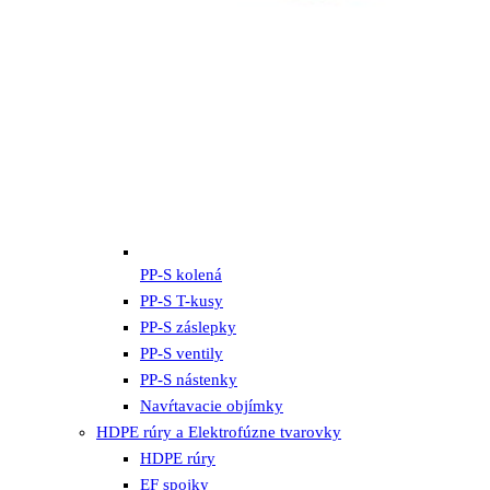
PP-S kolená
PP-S T-kusy
PP-S záslepky
PP-S ventily
PP-S nástenky
Navŕtavacie objímky
HDPE rúry a Elektrofúzne tvarovky
HDPE rúry
EF spojky