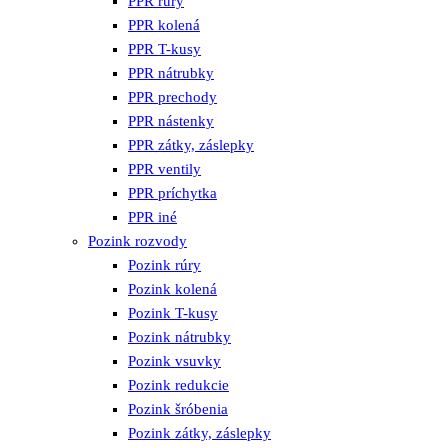
PPR rúry
PPR kolená
PPR T-kusy
PPR nátrubky
PPR prechody
PPR nástenky
PPR zátky, záslepky
PPR ventily
PPR príchytka
PPR iné
Pozink rozvody
Pozink rúry
Pozink kolená
Pozink T-kusy
Pozink nátrubky
Pozink vsuvky
Pozink redukcie
Pozink šróbenia
Pozink zátky, záslepky