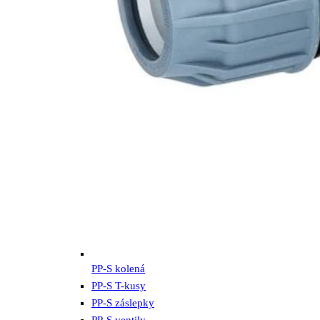
PP-S kolená
PP-S T-kusy
PP-S záslepky
PP-S ventily