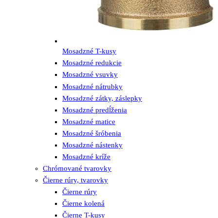
Mosadzné T-kusy
Mosadzné redukcie
Mosadzné vsuvky
Mosadzné nátrubky
Mosadzné zátky, záslepky
Mosadzné predĺženia
Mosadzné matice
Mosadzné šróbenia
Mosadzné nástenky
Mosadzné kríže
Chrómované tvarovky
Čierne rúry, tvarovky
Čierne rúry
Čierne kolená
Čierne T-kusy