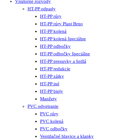
Vnútorné rozvody
HT-PP odpady
HT-PP rúry
HT-PP rúry Plast Brno
HT-PP kolená
HT-PP kolená špeciálne
HT-PP odbočky
HT-PP odbočky špeciálne
HT-PP presuvky a hrdlá
HT-PP redukcie
HT-PP zátky
HT-PP iné
HT-PP biely
Manžety
PVC odvetranie
PVC rúry
PVC kolená
PVC odbočky
Ventilačné hlavice a klapky