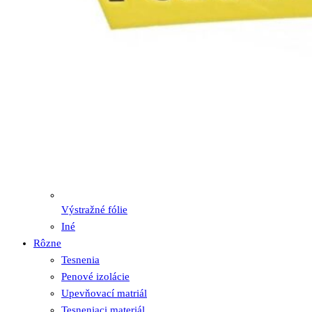
Výstražné fólie
Iné
Rôzne
Tesnenia
Penové izolácie
Upevňovací matriál
Tesneniaci materiál