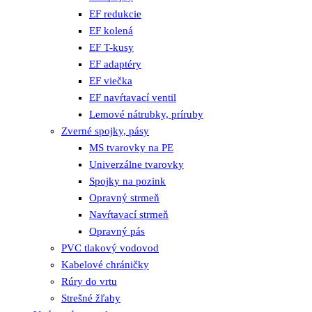
EF redukcie
EF kolená
EF T-kusy
EF adaptéry
EF viečka
EF navŕtavací ventil
Lemové nátrubky, príruby
Zverné spojky, pásy
MS tvarovky na PE
Univerzálne tvarovky
Spojky na pozink
Opravný strmeň
Navŕtavací strmeň
Opravný pás
PVC tlakový vodovod
Kabelové chráničky
Rúry do vrtu
Strešné žľaby