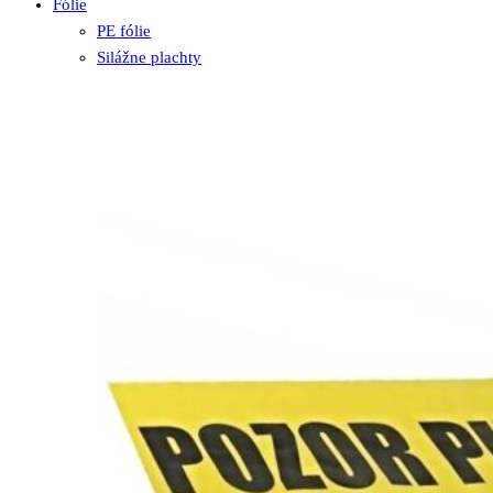
Fólie
PE fólie
Silážne plachty