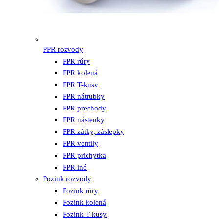
PPR rozvody
PPR rúry
PPR kolená
PPR T-kusy
PPR nátrubky
PPR prechody
PPR nástenky
PPR zátky, záslepky
PPR ventily
PPR príchytka
PPR iné
Pozink rozvody
Pozink rúry
Pozink kolená
Pozink T-kusy