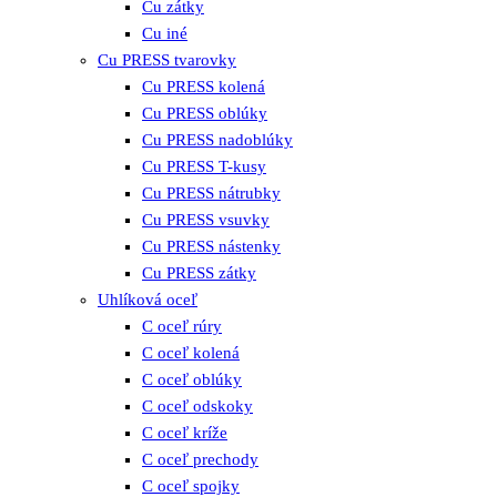
Cu zátky
Cu iné
Cu PRESS tvarovky
Cu PRESS kolená
Cu PRESS oblúky
Cu PRESS nadoblúky
Cu PRESS T-kusy
Cu PRESS nátrubky
Cu PRESS vsuvky
Cu PRESS nástenky
Cu PRESS zátky
Uhlíková oceľ
C oceľ rúry
C oceľ kolená
C oceľ oblúky
C oceľ odskoky
C oceľ kríže
C oceľ prechody
C oceľ spojky