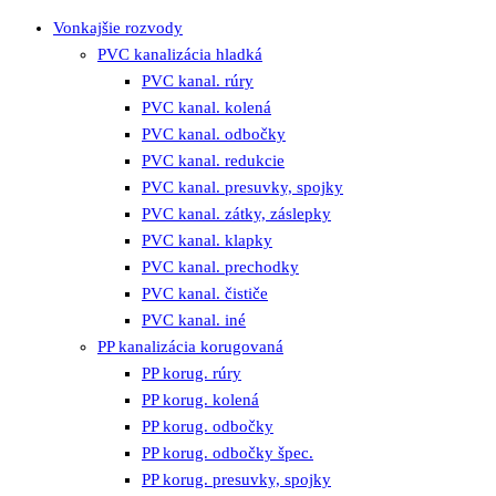
Vonkajšie rozvody
PVC kanalizácia hladká
PVC kanal. rúry
PVC kanal. kolená
PVC kanal. odbočky
PVC kanal. redukcie
PVC kanal. presuvky, spojky
PVC kanal. zátky, záslepky
PVC kanal. klapky
PVC kanal. prechodky
PVC kanal. čističe
PVC kanal. iné
PP kanalizácia korugovaná
PP korug. rúry
PP korug. kolená
PP korug. odbočky
PP korug. odbočky špec.
PP korug. presuvky, spojky