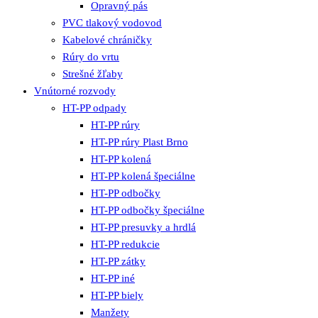
Opravný pás
PVC tlakový vodovod
Kabelové chráničky
Rúry do vrtu
Strešné žľaby
Vnútorné rozvody
HT-PP odpady
HT-PP rúry
HT-PP rúry Plast Brno
HT-PP kolená
HT-PP kolená špeciálne
HT-PP odbočky
HT-PP odbočky špeciálne
HT-PP presuvky a hrdlá
HT-PP redukcie
HT-PP zátky
HT-PP iné
HT-PP biely
Manžety