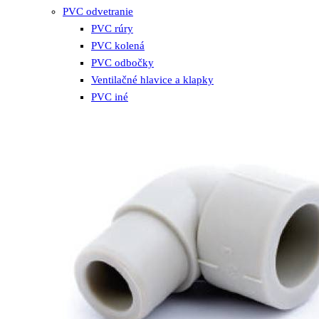
PVC odvetranie
PVC rúry
PVC kolená
PVC odbočky
Ventilačné hlavice a klapky
PVC iné