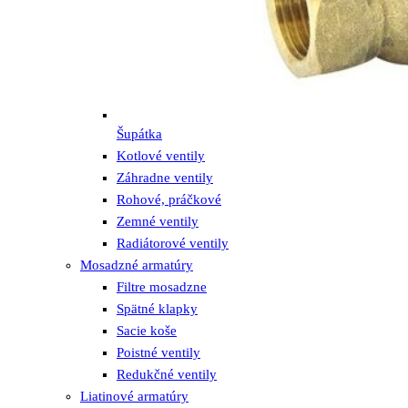
Šupátka
Kotlové ventily
Záhradne ventily
Rohové, práčkové
Zemné ventily
Radiátorové ventily
Mosadzné armatúry
Filtre mosadzne
Spätné klapky
Sacie koše
Poistné ventily
Redukčné ventily
Liatinové armatúry