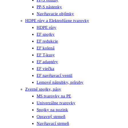
PP-S nástenky
Navŕtavacie objímky
HDPE rúry a Elektrofúzne tvarovky
HDPE rúry
EF spojky
EF redukcie
EF kolená
EF T-kusy
EF adaptéry
EF viečka
EF navŕtavací ventil
Lemové nátrubky, príruby
Zverné spojky, pásy
MS tvarovky na PE
Univerzálne tvarovky
Spojky na pozink
Opravný strmeň
Navŕtavací strmeň