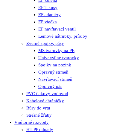
EF kolená
EF T-kusy
EF adaptéry
EF viečka
EF navŕtavací ventil
Lemové nátrubky, príruby
Zverné spojky, pásy
MS tvarovky na PE
Univerzálne tvarovky
Spojky na pozink
Opravný strmeň
Navŕtavací strmeň
Opravný pás
PVC tlakový vodovod
Kabelové chráničky
Rúry do vrtu
Strešné žľaby
Vnútorné rozvody
HT-PP odpady