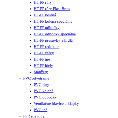
HT-PP rúry
HT-PP rúry Plast Brno
HT-PP kolená
HT-PP kolená špeciálne
HT-PP odbočky
HT-PP odbočky špeciálne
HT-PP presuvky a hrdlá
HT-PP redukcie
HT-PP zátky
HT-PP iné
HT-PP biely
Manžety
PVC odvetranie
PVC rúry
PVC kolená
PVC odbočky
Ventilačné hlavice a klapky
PVC iné
PPR rozvody