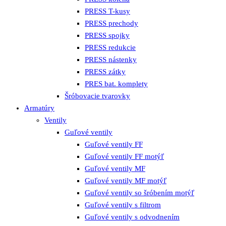
PRESS T-kusy
PRESS prechody
PRESS spojky
PRESS redukcie
PRESS nástenky
PRESS zátky
PRES bat. komplety
Šróbovacie tvarovky
Armatúry
Ventily
Guľové ventily
Guľové ventily FF
Guľové ventily FF motýľ
Guľové ventily MF
Guľové ventily MF motýľ
Guľové ventily so šróbením motýľ
Guľové ventily s filtrom
Guľové ventily s odvodnením