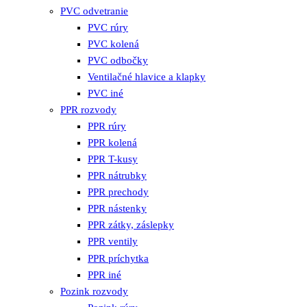
PVC odvetranie
PVC rúry
PVC kolená
PVC odbočky
Ventilačné hlavice a klapky
PVC iné
PPR rozvody
PPR rúry
PPR kolená
PPR T-kusy
PPR nátrubky
PPR prechody
PPR nástenky
PPR zátky, záslepky
PPR ventily
PPR príchytka
PPR iné
Pozink rozvody