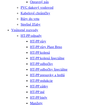
Opravný pás
PVC tlakový vodovod
Kabelové chráničky
Rúry do vrtu
Strešné žľaby
Vnútorné rozvody
HT-PP odpady
HT-PP rúry
HT-PP rúry Plast Brno
HT-PP kolená
HT-PP kolená špeciálne
HT-PP odbočky
HT-PP odbočky špeciálne
HT-PP presuvky a hrdlá
HT-PP redukcie
HT-PP zátky
HT-PP iné
HT-PP biely
Manžety