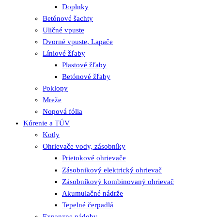
Doplnky
Betónové šachty
Uličné vpuste
Dvorné vpuste, Lapače
Líniové žľaby
Plastové žľaby
Betónové žľaby
Poklopy
Mreže
Nopová fólia
Kúrenie a TÚV
Kotly
Ohrievače vody, zásobníky
Prietokové ohrievače
Zásobnikový elektrický ohrievač
Zásobníkový kombinovaný ohrievač
Akumulačné nádrže
Tepelné čerpadlá
Expanzne nádoby