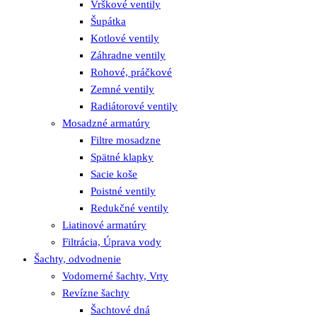
Vrškové ventily
Šupátka
Kotlové ventily
Záhradne ventily
Rohové, práčkové
Zemné ventily
Radiátorové ventily
Mosadzné armatúry
Filtre mosadzne
Spätné klapky
Sacie koše
Poistné ventily
Redukčné ventily
Liatinové armatúry
Filtrácia, Úprava vody
Šachty, odvodnenie
Vodomerné šachty, Vrty
Revízne šachty
Šachtové dná