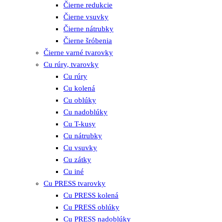
Čierne redukcie
Čierne vsuvky
Čierne nátrubky
Čierne šróbenia
Čierne varné tvarovky
Cu rúry, tvarovky
Cu rúry
Cu kolená
Cu oblúky
Cu nadoblúky
Cu T-kusy
Cu nátrubky
Cu vsuvky
Cu zátky
Cu iné
Cu PRESS tvarovky
Cu PRESS kolená
Cu PRESS oblúky
Cu PRESS nadoblúky