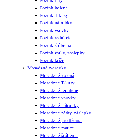
Pozink rúry
Pozink kolená
Pozink T-kusy
Pozink nátrubky
Pozink vsuvky
Pozink redukcie
Pozink šróbenia
Pozink zátky, záslepky
Pozink kríže
Mosadzné tvarovky
Mosadzné kolená
Mosadzné T-kusy
Mosadzné redukcie
Mosadzné vsuvky
Mosadzné nátrubky
Mosadzné zátky, záslepky
Mosadzné predĺženia
Mosadzné matice
Mosadzné šróbenia