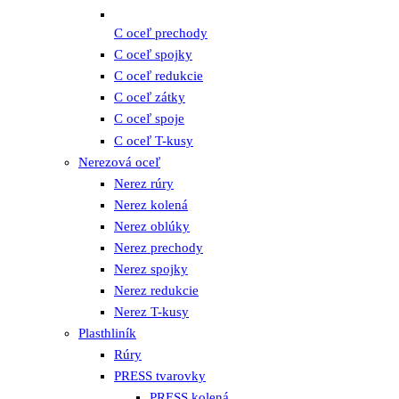
C oceľ prechody
C oceľ spojky
C oceľ redukcie
C oceľ zátky
C oceľ spoje
C oceľ T-kusy
Nerezová oceľ
Nerez rúry
Nerez kolená
Nerez oblúky
Nerez prechody
Nerez spojky
Nerez redukcie
Nerez T-kusy
Plasthliník
Rúry
PRESS tvarovky
PRESS kolená