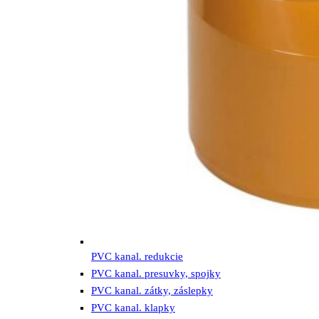
PVC kanal. redukcie
PVC kanal. presuvky, spojky
PVC kanal. zátky, záslepky
PVC kanal. klapky