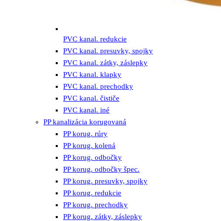
PVC kanal. redukcie
PVC kanal. presuvky, spojky
PVC kanal. zátky, záslepky
PVC kanal. klapky
PVC kanal. prechodky
PVC kanal. čističe
PVC kanal. iné
PP kanalizácia korugovaná
PP korug. rúry
PP korug. kolená
PP korug. odbočky
PP korug. odbočky špec.
PP korug. presuvky, spojky
PP korug. redukcie
PP korug. prechodky
PP korug. zátky, záslepky