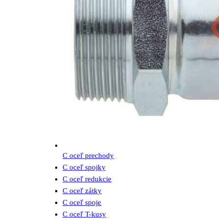
C oceľ prechody
C oceľ spojky
C oceľ redukcie
C oceľ zátky
C oceľ spoje
C oceľ T-kusy