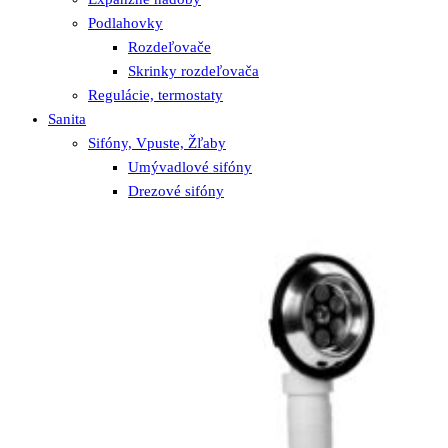
Podlahovky
Rozdeľovače
Skrinky rozdeľovača
Regulácie, termostaty
Sanita
Sifóny, Vpuste, Žľaby
Umývadlové sifóny
Drezové sifóny