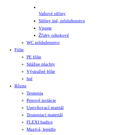
Vaňové sifóny
Sifóny iné, príslušenstvo
Vpuste
Žľaby odtokové
WC príslušenstvo
Fólie
PE fólie
Silážne plachty
Výstražné fólie
Iné
Rôzne
Tesnenia
Penové izolácie
Upevňovací matriál
Tesneniaci materiál
FLEXI hadice
Mazivá, lepidlo