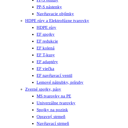
PP-S nástenky
Navŕtavacie objímky
HDPE rúry a Elektrofúzne tvarovky
HDPE rúry
EF spojky
EF redukcie
EF kolená
EF T-kusy
EF adaptéry
EF viečka
EF navŕtavací ventil
Lemové nátrubky, príruby
Zverné spojky, pásy
MS tvarovky na PE
Univerzálne tvarovky
Spojky na pozink
Opravný strmeň
Navŕtavací strmeň