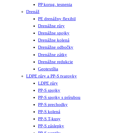
PP korug. tesnenia
Drenáž
PE drenážny flexibil
Drenážne rúry
Drenážne spojky
Drenážne kolená
Drenážne odbočky
Drenážne zátky
Drenážne redukcie
Geotextília
LDPE rúry a PP-S tvarovky
LDPE rúry
PP-S spojky
PP-S spojky s prírubou
PP-S prechodky
PP-S kolená
PP-S T-kusy
PP-S záslepky
PP-S ventily