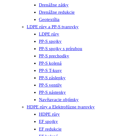
Drenážne zátky
Drenážne redukcie
Geotextília
LDPE rúry a PP-S tvarovky
LDPE rúry
PP-S spojky
PP-S spojky s prírubou
PP-S prechodky
PP-S kolená
PP-S T-kusy
PP-S záslepky
PP-S ventily
PP-S nástenky
Navŕtavacie objímky
HDPE rúry a Elektrofúzne tvarovky
HDPE rúry
EF spojky
EF redukcie