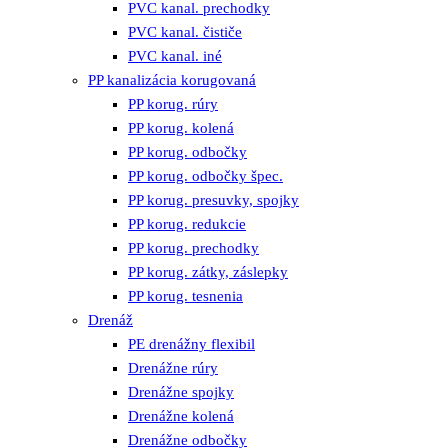
PVC kanal. prechodky
PVC kanal. čističe
PVC kanal. iné
PP kanalizácia korugovaná
PP korug. rúry
PP korug. kolená
PP korug. odbočky
PP korug. odbočky špec.
PP korug. presuvky, spojky
PP korug. redukcie
PP korug. prechodky
PP korug. zátky, záslepky
PP korug. tesnenia
Drenáž
PE drenážny flexibil
Drenážne rúry
Drenážne spojky
Drenážne kolená
Drenážne odbočky