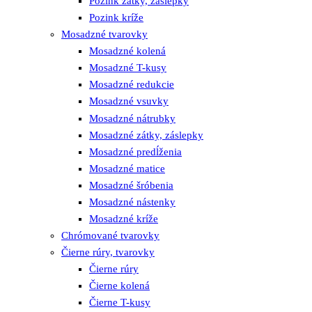
Pozink zátky, záslepky
Pozink kríže
Mosadzné tvarovky
Mosadzné kolená
Mosadzné T-kusy
Mosadzné redukcie
Mosadzné vsuvky
Mosadzné nátrubky
Mosadzné zátky, záslepky
Mosadzné predĺženia
Mosadzné matice
Mosadzné šróbenia
Mosadzné nástenky
Mosadzné kríže
Chrómované tvarovky
Čierne rúry, tvarovky
Čierne rúry
Čierne kolená
Čierne T-kusy