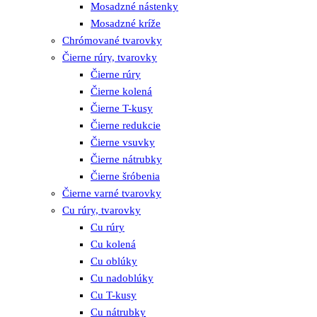
Mosadzné nástenky
Mosadzné kríže
Chrómované tvarovky
Čierne rúry, tvarovky
Čierne rúry
Čierne kolená
Čierne T-kusy
Čierne redukcie
Čierne vsuvky
Čierne nátrubky
Čierne šróbenia
Čierne varné tvarovky
Cu rúry, tvarovky
Cu rúry
Cu kolená
Cu oblúky
Cu nadoblúky
Cu T-kusy
Cu nátrubky