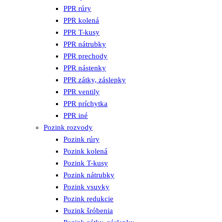
PPR rúry
PPR kolená
PPR T-kusy
PPR nátrubky
PPR prechody
PPR nástenky
PPR zátky, záslepky
PPR ventily
PPR príchytka
PPR iné
Pozink rozvody
Pozink rúry
Pozink kolená
Pozink T-kusy
Pozink nátrubky
Pozink vsuvky
Pozink redukcie
Pozink šróbenia