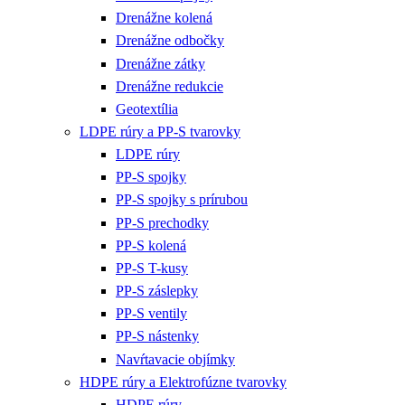
Drenážne kolená
Drenážne odbočky
Drenážne zátky
Drenážne redukcie
Geotextília
LDPE rúry a PP-S tvarovky
LDPE rúry
PP-S spojky
PP-S spojky s prírubou
PP-S prechodky
PP-S kolená
PP-S T-kusy
PP-S záslepky
PP-S ventily
PP-S nástenky
Navŕtavacie objímky
HDPE rúry a Elektrofúzne tvarovky
HDPE rúry