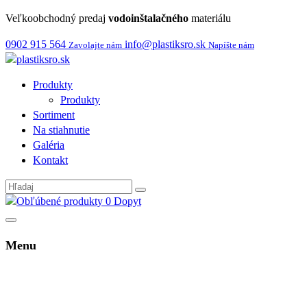
Veľkoobchodný predaj
vodoinštalačného
materiálu
0902 915 564
info@plastiksro.sk
Zavolajte nám
Napíšte nám
Produkty
Produkty
Sortiment
Na stiahnutie
Galéria
Kontakt
0
Dopyt
Menu