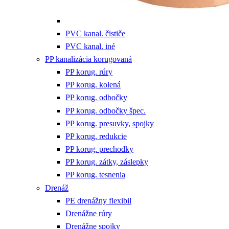
PVC kanal. čističe
PVC kanal. iné
PP kanalizácia korugovaná
PP korug. rúry
PP korug. kolená
PP korug. odbočky
PP korug. odbočky špec.
PP korug. presuvky, spojky
PP korug. redukcie
PP korug. prechodky
PP korug. zátky, záslepky
PP korug. tesnenia
Drenáž
PE drenážny flexibil
Drenážne rúry
Drenážne spojky