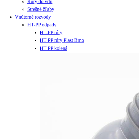
Rúry do vrtu
Strešné žľaby
Vnútorné rozvody
HT-PP odpady
HT-PP rúry
HT-PP rúry Plast Brno
HT-PP kolená