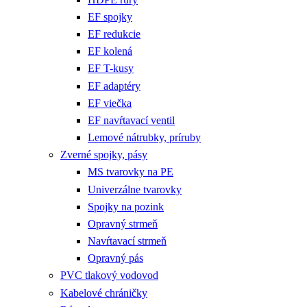
EF spojky
EF redukcie
EF kolená
EF T-kusy
EF adaptéry
EF viečka
EF navŕtavací ventil
Lemové nátrubky, príruby
Zverné spojky, pásy
MS tvarovky na PE
Univerzálne tvarovky
Spojky na pozink
Opravný strmeň
Navŕtavací strmeň
Opravný pás
PVC tlakový vodovod
Kabelové chráničky