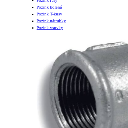
Pozink rúry
Pozink kolená
Pozink T-kusy
Pozink nátrubky
Pozink vsuvky