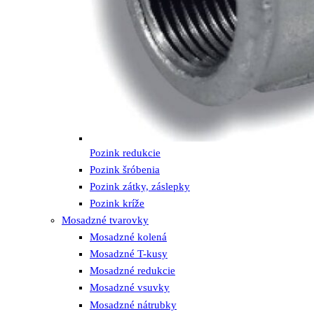
Pozink redukcie
Pozink šróbenia
Pozink zátky, záslepky
Pozink kríže
Mosadzné tvarovky
Mosadzné kolená
Mosadzné T-kusy
Mosadzné redukcie
Mosadzné vsuvky
Mosadzné nátrubky