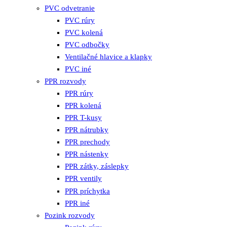
PVC odvetranie
PVC rúry
PVC kolená
PVC odbočky
Ventilačné hlavice a klapky
PVC iné
PPR rozvody
PPR rúry
PPR kolená
PPR T-kusy
PPR nátrubky
PPR prechody
PPR nástenky
PPR zátky, záslepky
PPR ventily
PPR príchytka
PPR iné
Pozink rozvody