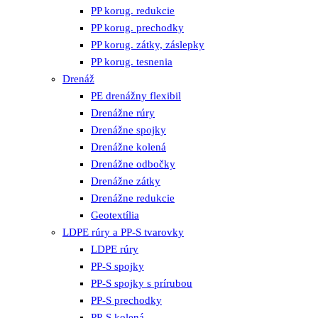
PP korug. redukcie
PP korug. prechodky
PP korug. zátky, záslepky
PP korug. tesnenia
Drenáž
PE drenážny flexibil
Drenážne rúry
Drenážne spojky
Drenážne kolená
Drenážne odbočky
Drenážne zátky
Drenážne redukcie
Geotextília
LDPE rúry a PP-S tvarovky
LDPE rúry
PP-S spojky
PP-S spojky s prírubou
PP-S prechodky
PP-S kolená