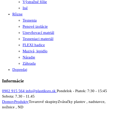
Výstražné fólie
Iné
Rôzne
Tesnenia
Penové izolácie
Upevňovací matriál
Tesneniaci materiál
FLEXI hadice
Mazivá, lepidlo
Náradie
Záhrada
Dopredaj
Informácie
0902 915 564
info@plastiksro.sk
Pondelok - Piatok: 7:30 - 15:45
Sobota: 7.30 - 11.45
Domov
Produkty
Tovarové skupiny
Zváračky plastov , nadstavce,
nožnice , ND