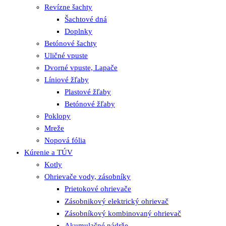
Revízne šachty
Šachtové dná
Doplnky
Betónové šachty
Uličné vpuste
Dvorné vpuste, Lapače
Líniové žľaby
Plastové žľaby
Betónové žľaby
Poklopy
Mreže
Nopová fólia
Kúrenie a TÚV
Kotly
Ohrievače vody, zásobníky
Prietokové ohrievače
Zásobnikový elektrický ohrievač
Zásobníkový kombinovaný ohrievač
Akumulačné nádrže