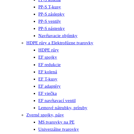
PP-S T-kusy
PP-S záslepky
PP-S ventily
PP-S nástenky
Navŕtavacie objímky
HDPE rúry a Elektrofúzne tvarovky
HDPE rúry
EF spojky
EF redukcie
EF kolená
EF T-kusy
EF adaptéry
EF viečka
EF navŕtavací ventil
Lemové nátrubky, príruby
Zverné spojky, pásy
MS tvarovky na PE
Univerzálne tvarovky