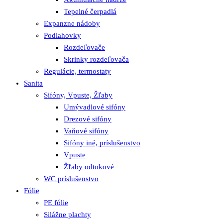
Tepelné čerpadlá
Expanzne nádoby
Podlahovky
Rozdeľovače
Skrinky rozdeľovača
Regulácie, termostaty
Sanita
Sifóny, Vpuste, Žľaby
Umývadlové sifóny
Drezové sifóny
Vaňové sifóny
Sifóny iné, príslušenstvo
Vpuste
Žľaby odtokové
WC príslušenstvo
Fólie
PE fólie
Silážne plachty