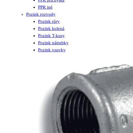
PPR príchytka
PPR iné
Pozink rozvody
Pozink rúry
Pozink kolená
Pozink T-kusy
Pozink nátrubky
Pozink vsuvky