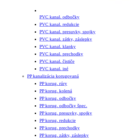
PVC kanal. odbočky
PVC kanal. redukcie
PVC kanal. presuvky, spojky
PVC kanal. zátky, záslepky
PVC kanal. klapky
PVC kanal. prechodky
PVC kanal. čističe
PVC kanal. iné
PP kanalizácia korugovaná
PP korug. rúry
PP korug. kolená
PP korug. odbočky
PP korug. odbočky špec.
PP korug. presuvky, spojky
PP korug. redukcie
PP korug. prechodky
PP korug. zátky, záslepky