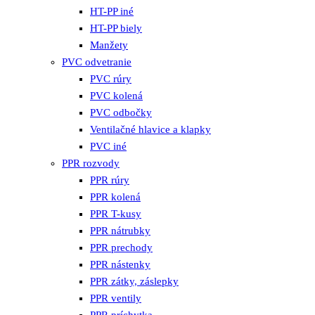
HT-PP iné
HT-PP biely
Manžety
PVC odvetranie
PVC rúry
PVC kolená
PVC odbočky
Ventilačné hlavice a klapky
PVC iné
PPR rozvody
PPR rúry
PPR kolená
PPR T-kusy
PPR nátrubky
PPR prechody
PPR nástenky
PPR zátky, záslepky
PPR ventily