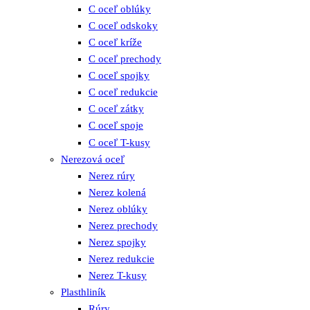
C oceľ oblúky
C oceľ odskoky
C oceľ kríže
C oceľ prechody
C oceľ spojky
C oceľ redukcie
C oceľ zátky
C oceľ spoje
C oceľ T-kusy
Nerezová oceľ
Nerez rúry
Nerez kolená
Nerez oblúky
Nerez prechody
Nerez spojky
Nerez redukcie
Nerez T-kusy
Plasthliník
Rúry