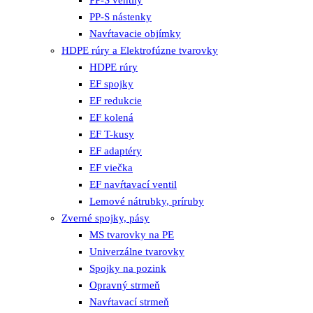
PP-S nástenky
Navŕtavacie objímky
HDPE rúry a Elektrofúzne tvarovky
HDPE rúry
EF spojky
EF redukcie
EF kolená
EF T-kusy
EF adaptéry
EF viečka
EF navŕtavací ventil
Lemové nátrubky, príruby
Zverné spojky, pásy
MS tvarovky na PE
Univerzálne tvarovky
Spojky na pozink
Opravný strmeň
Navŕtavací strmeň