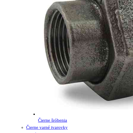
Čierne šróbenia
Čierne varné tvarovky