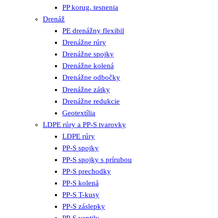
PP korug. tesnenia
Drenáž
PE drenážny flexibil
Drenážne rúry
Drenážne spojky
Drenážne kolená
Drenážne odbočky
Drenážne zátky
Drenážne redukcie
Geotextília
LDPE rúry a PP-S tvarovky
LDPE rúry
PP-S spojky
PP-S spojky s prírubou
PP-S prechodky
PP-S kolená
PP-S T-kusy
PP-S záslepky
PP-S ventily