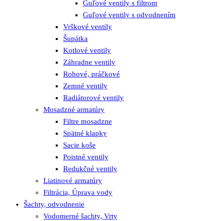
Guľové ventily s filtrom
Guľové ventily s odvodnením
Vrškové ventily
Šupátka
Kotlové ventily
Záhradne ventily
Rohové, práčkové
Zemné ventily
Radiátorové ventily
Mosadzné armatúry
Filtre mosadzne
Spätné klapky
Sacie koše
Poistné ventily
Redukčné ventily
Liatinové armatúry
Filtrácia, Úprava vody
Šachty, odvodnenie
Vodomerné šachty, Vrty