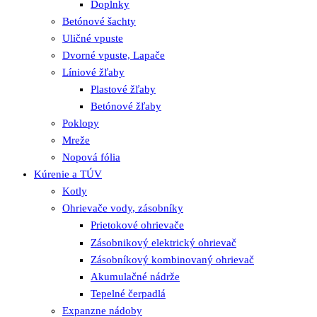
Doplnky
Betónové šachty
Uličné vpuste
Dvorné vpuste, Lapače
Líniové žľaby
Plastové žľaby
Betónové žľaby
Poklopy
Mreže
Nopová fólia
Kúrenie a TÚV
Kotly
Ohrievače vody, zásobníky
Prietokové ohrievače
Zásobnikový elektrický ohrievač
Zásobníkový kombinovaný ohrievač
Akumulačné nádrže
Tepelné čerpadlá
Expanzne nádoby