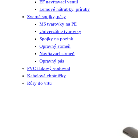
EF navŕtavací ventil
Lemové nátrubky, príruby
Zverné spojky, pásy
MS tvarovky na PE
Univerzálne tvarovky
Spojky na pozink
Opravný strmeň
Navŕtavací strmeň
Opravný pás
PVC tlakový vodovod
Kabelové chráničky
Rúry do vrtu