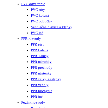
PVC odvetranie
PVC rúry
PVC kolená
PVC odbočky
Ventilačné hlavice a klapky
PVC iné
PPR rozvody
PPR rúry
PPR kolená
PPR T-kusy
PPR nátrubky
PPR prechody
PPR nástenky
PPR zátky, záslepky
PPR ventily
PPR príchytka
PPR iné
Pozink rozvody