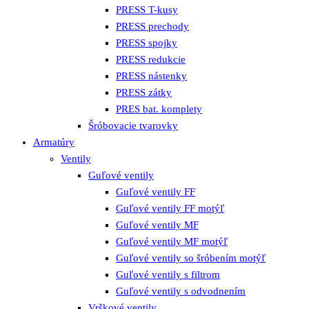
PRESS T-kusy
PRESS prechody
PRESS spojky
PRESS redukcie
PRESS nástenky
PRESS zátky
PRES bat. komplety
Šróbovacie tvarovky
Armatúry
Ventily
Guľové ventily
Guľové ventily FF
Guľové ventily FF motýľ
Guľové ventily MF
Guľové ventily MF motýľ
Guľové ventily so šróbením motýľ
Guľové ventily s filtrom
Guľové ventily s odvodnením
Vrškové ventily