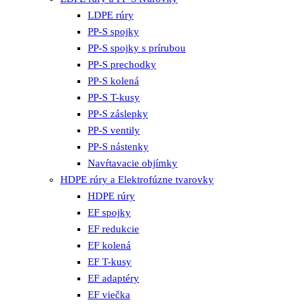
LDPE rúry
PP-S spojky
PP-S spojky s prírubou
PP-S prechodky
PP-S kolená
PP-S T-kusy
PP-S záslepky
PP-S ventily
PP-S nástenky
Navŕtavacie objímky
HDPE rúry a Elektrofúzne tvarovky
HDPE rúry
EF spojky
EF redukcie
EF kolená
EF T-kusy
EF adaptéry
EF viečka