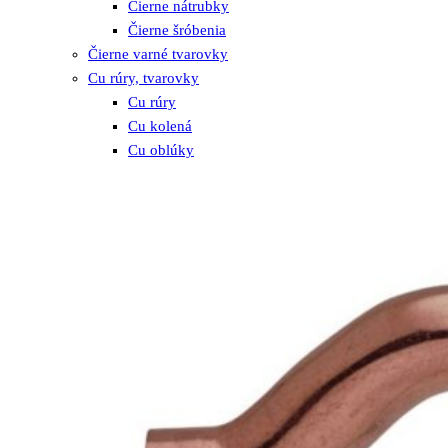
Čierne nátrubky
Čierne šróbenia
Čierne varné tvarovky
Cu rúry, tvarovky
Cu rúry
Cu kolená
Cu oblúky