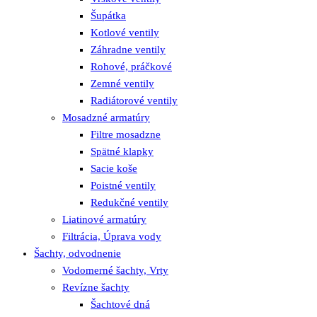
Šupátka
Kotlové ventily
Záhradne ventily
Rohové, práčkové
Zemné ventily
Radiátorové ventily
Mosadzné armatúry
Filtre mosadzne
Spätné klapky
Sacie koše
Poistné ventily
Redukčné ventily
Liatinové armatúry
Filtrácia, Úprava vody
Šachty, odvodnenie
Vodomerné šachty, Vrty
Revízne šachty
Šachtové dná