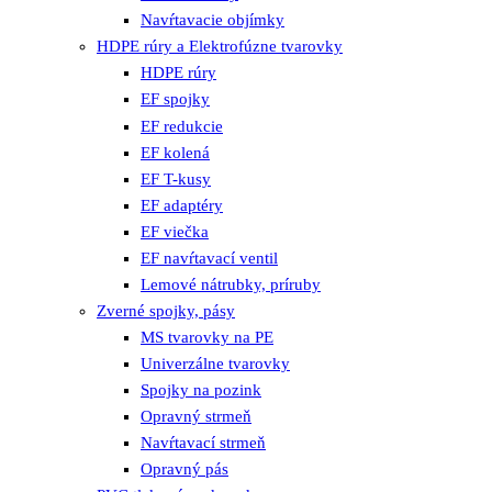
Navŕtavacie objímky
HDPE rúry a Elektrofúzne tvarovky
HDPE rúry
EF spojky
EF redukcie
EF kolená
EF T-kusy
EF adaptéry
EF viečka
EF navŕtavací ventil
Lemové nátrubky, príruby
Zverné spojky, pásy
MS tvarovky na PE
Univerzálne tvarovky
Spojky na pozink
Opravný strmeň
Navŕtavací strmeň
Opravný pás