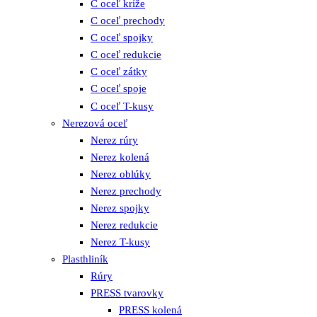
C oceľ kríže
C oceľ prechody
C oceľ spojky
C oceľ redukcie
C oceľ zátky
C oceľ spoje
C oceľ T-kusy
Nerezová oceľ
Nerez rúry
Nerez kolená
Nerez oblúky
Nerez prechody
Nerez spojky
Nerez redukcie
Nerez T-kusy
Plasthliník
Rúry
PRESS tvarovky
PRESS kolená