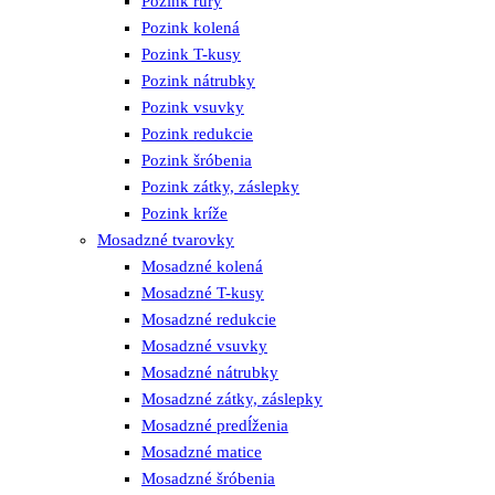
Pozink rúry
Pozink kolená
Pozink T-kusy
Pozink nátrubky
Pozink vsuvky
Pozink redukcie
Pozink šróbenia
Pozink zátky, záslepky
Pozink kríže
Mosadzné tvarovky
Mosadzné kolená
Mosadzné T-kusy
Mosadzné redukcie
Mosadzné vsuvky
Mosadzné nátrubky
Mosadzné zátky, záslepky
Mosadzné predĺženia
Mosadzné matice
Mosadzné šróbenia