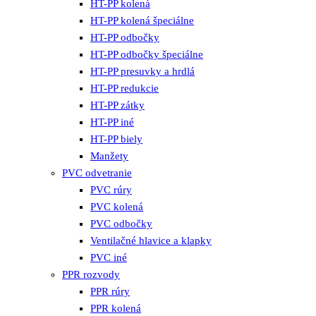
HT-PP kolená
HT-PP kolená špeciálne
HT-PP odbočky
HT-PP odbočky špeciálne
HT-PP presuvky a hrdlá
HT-PP redukcie
HT-PP zátky
HT-PP iné
HT-PP biely
Manžety
PVC odvetranie
PVC rúry
PVC kolená
PVC odbočky
Ventilačné hlavice a klapky
PVC iné
PPR rozvody
PPR rúry
PPR kolená