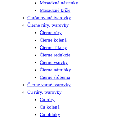
Mosadzné nástenky
Mosadzné kríže
Chrómované tvarovky
Čierne rúry, tvarovky
Čierne rúry
Čierne kolená
Čierne T-kusy
Čierne redukcie
Čierne vsuvky
Čierne nátrubky
Čierne šróbenia
Čierne varné tvarovky
Cu rúry, tvarovky
Cu rúry
Cu kolená
Cu oblúky