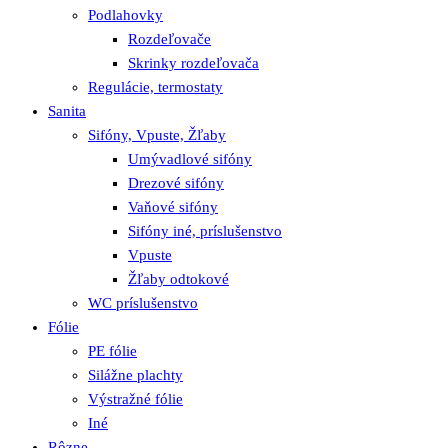
Podlahovky
Rozdeľovače
Skrinky rozdeľovača
Regulácie, termostaty
Sanita
Sifóny, Vpuste, Žľaby
Umývadlové sifóny
Drezové sifóny
Vaňové sifóny
Sifóny iné, príslušenstvo
Vpuste
Žľaby odtokové
WC príslušenstvo
Fólie
PE fólie
Silážne plachty
Výstražné fólie
Iné
Rôzne