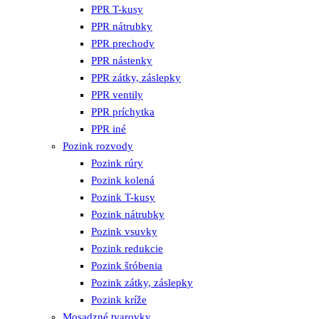
PPR T-kusy
PPR nátrubky
PPR prechody
PPR nástenky
PPR zátky, záslepky
PPR ventily
PPR príchytka
PPR iné
Pozink rozvody
Pozink rúry
Pozink kolená
Pozink T-kusy
Pozink nátrubky
Pozink vsuvky
Pozink redukcie
Pozink šróbenia
Pozink zátky, záslepky
Pozink kríže
Mosadzné tvarovky