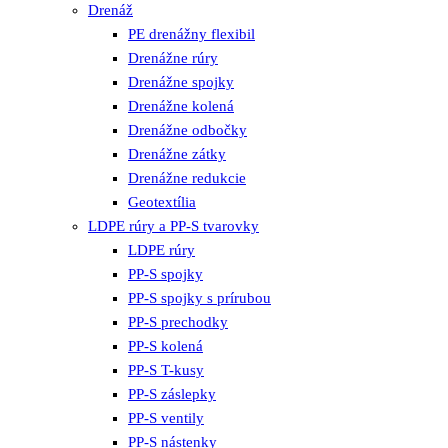
Drenáž
PE drenážny flexibil
Drenážne rúry
Drenážne spojky
Drenážne kolená
Drenážne odbočky
Drenážne zátky
Drenážne redukcie
Geotextília
LDPE rúry a PP-S tvarovky
LDPE rúry
PP-S spojky
PP-S spojky s prírubou
PP-S prechodky
PP-S kolená
PP-S T-kusy
PP-S záslepky
PP-S ventily
PP-S nástenky