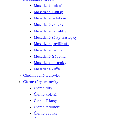
Mosadzné kolená
Mosadzné T-kusy
Mosadzné redukcie
Mosadzné vsuvky
Mosadzné nátrubky
Mosadzné zátky, záslepky
Mosadzné predĺženia
Mosadzné matice
Mosadzné šróbenia
Mosadzné nástenky
Mosadzné kríže
Chrómované tvarovky
Čierne rúry, tvarovky
Čierne rúry
Čierne kolená
Čierne T-kusy
Čierne redukcie
Čierne vsuvky