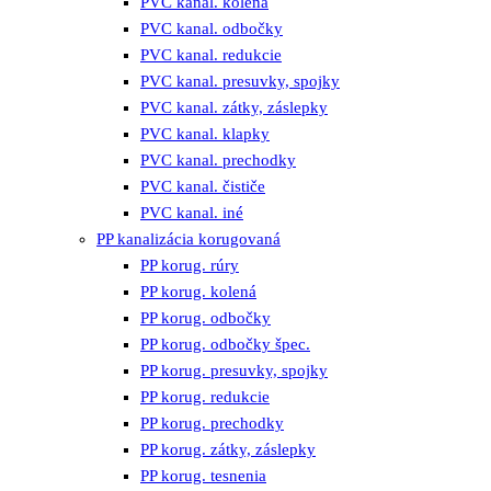
PVC kanal. kolená
PVC kanal. odbočky
PVC kanal. redukcie
PVC kanal. presuvky, spojky
PVC kanal. zátky, záslepky
PVC kanal. klapky
PVC kanal. prechodky
PVC kanal. čističe
PVC kanal. iné
PP kanalizácia korugovaná
PP korug. rúry
PP korug. kolená
PP korug. odbočky
PP korug. odbočky špec.
PP korug. presuvky, spojky
PP korug. redukcie
PP korug. prechodky
PP korug. zátky, záslepky
PP korug. tesnenia