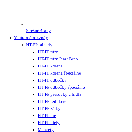
Strešné žľaby
Vnútorné rozvody
HT-PP odpady
HT-PP rúry
HT-PP rúry Plast Brno
HT-PP kolená
HT-PP kolená špeciálne
HT-PP odbočky
HT-PP odbočky špeciálne
HT-PP presuvky a hrdlá
HT-PP redukcie
HT-PP zátky
HT-PP iné
HT-PP biely
Manžety