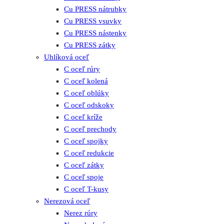
Cu PRESS nátrubky
Cu PRESS vsuvky
Cu PRESS nástenky
Cu PRESS zátky
Uhlíková oceľ
C oceľ rúry
C oceľ kolená
C oceľ oblúky
C oceľ odskoky
C oceľ kríže
C oceľ prechody
C oceľ spojky
C oceľ redukcie
C oceľ zátky
C oceľ spoje
C oceľ T-kusy
Nerezová oceľ
Nerez rúry