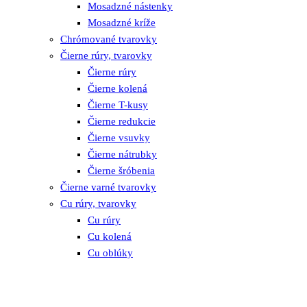
Mosadzné nástenky
Mosadzné kríže
Chrómované tvarovky
Čierne rúry, tvarovky
Čierne rúry
Čierne kolená
Čierne T-kusy
Čierne redukcie
Čierne vsuvky
Čierne nátrubky
Čierne šróbenia
Čierne varné tvarovky
Cu rúry, tvarovky
Cu rúry
Cu kolená
Cu oblúky