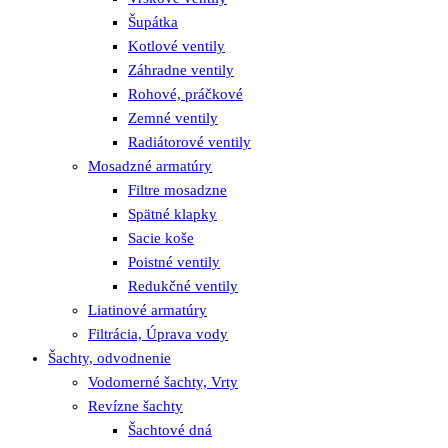
Šupátka
Kotlové ventily
Záhradne ventily
Rohové, práčkové
Zemné ventily
Radiátorové ventily
Mosadzné armatúry
Filtre mosadzne
Spätné klapky
Sacie koše
Poistné ventily
Redukčné ventily
Liatinové armatúry
Filtrácia, Úprava vody
Šachty, odvodnenie
Vodomerné šachty, Vrty
Revízne šachty
Šachtové dná