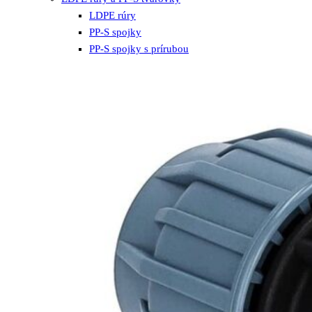
LDPE rúry
PP-S spojky
PP-S spojky s prírubou