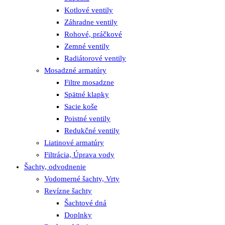
Kotlové ventily
Záhradne ventily
Rohové, práčkové
Zemné ventily
Radiátorové ventily
Mosadzné armatúry
Filtre mosadzne
Spätné klapky
Sacie koše
Poistné ventily
Redukčné ventily
Liatinové armatúry
Filtrácia, Úprava vody
Šachty, odvodnenie
Vodomerné šachty, Vrty
Revízne šachty
Šachtové dná
Doplnky