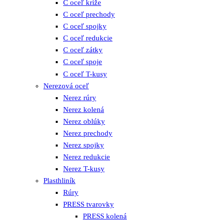
C oceľ kríže
C oceľ prechody
C oceľ spojky
C oceľ redukcie
C oceľ zátky
C oceľ spoje
C oceľ T-kusy
Nerezová oceľ
Nerez rúry
Nerez kolená
Nerez oblúky
Nerez prechody
Nerez spojky
Nerez redukcie
Nerez T-kusy
Plasthliník
Rúry
PRESS tvarovky
PRESS kolená