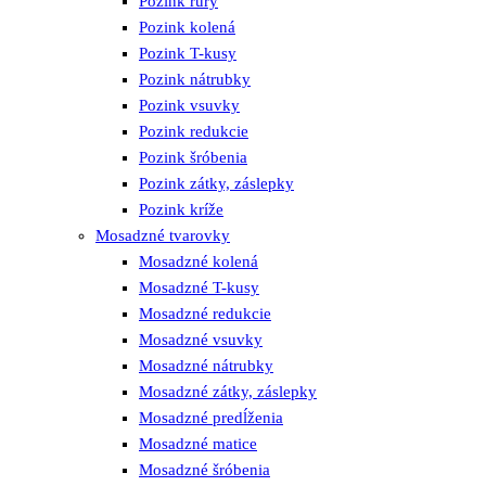
Pozink rúry
Pozink kolená
Pozink T-kusy
Pozink nátrubky
Pozink vsuvky
Pozink redukcie
Pozink šróbenia
Pozink zátky, záslepky
Pozink kríže
Mosadzné tvarovky
Mosadzné kolená
Mosadzné T-kusy
Mosadzné redukcie
Mosadzné vsuvky
Mosadzné nátrubky
Mosadzné zátky, záslepky
Mosadzné predĺženia
Mosadzné matice
Mosadzné šróbenia