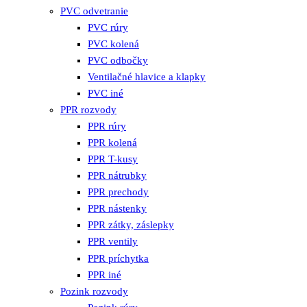
PVC odvetranie
PVC rúry
PVC kolená
PVC odbočky
Ventilačné hlavice a klapky
PVC iné
PPR rozvody
PPR rúry
PPR kolená
PPR T-kusy
PPR nátrubky
PPR prechody
PPR nástenky
PPR zátky, záslepky
PPR ventily
PPR príchytka
PPR iné
Pozink rozvody