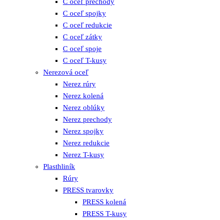
C oceľ prechody
C oceľ spojky
C oceľ redukcie
C oceľ zátky
C oceľ spoje
C oceľ T-kusy
Nerezová oceľ
Nerez rúry
Nerez kolená
Nerez oblúky
Nerez prechody
Nerez spojky
Nerez redukcie
Nerez T-kusy
Plasthliník
Rúry
PRESS tvarovky
PRESS kolená
PRESS T-kusy