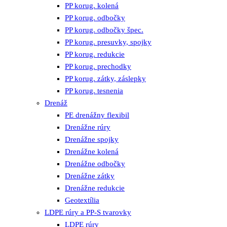
PP korug. kolená
PP korug. odbočky
PP korug. odbočky špec.
PP korug. presuvky, spojky
PP korug. redukcie
PP korug. prechodky
PP korug. zátky, záslepky
PP korug. tesnenia
Drenáž
PE drenážny flexibil
Drenážne rúry
Drenážne spojky
Drenážne kolená
Drenážne odbočky
Drenážne zátky
Drenážne redukcie
Geotextília
LDPE rúry a PP-S tvarovky
LDPE rúry