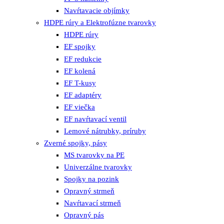
Navŕtavacie objímky
HDPE rúry a Elektrofúzne tvarovky
HDPE rúry
EF spojky
EF redukcie
EF kolená
EF T-kusy
EF adaptéry
EF viečka
EF navŕtavací ventil
Lemové nátrubky, príruby
Zverné spojky, pásy
MS tvarovky na PE
Univerzálne tvarovky
Spojky na pozink
Opravný strmeň
Navŕtavací strmeň
Opravný pás