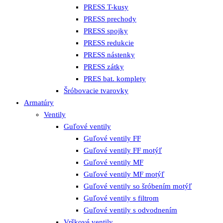
PRESS T-kusy
PRESS prechody
PRESS spojky
PRESS redukcie
PRESS nástenky
PRESS zátky
PRES bat. komplety
Šróbovacie tvarovky
Armatúry
Ventily
Guľové ventily
Guľové ventily FF
Guľové ventily FF motýľ
Guľové ventily MF
Guľové ventily MF motýľ
Guľové ventily so šróbením motýľ
Guľové ventily s filtrom
Guľové ventily s odvodnením
Vrškové ventily