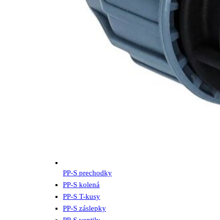
PP-S prechodky
PP-S kolená
PP-S T-kusy
PP-S záslepky
PP-S ventily