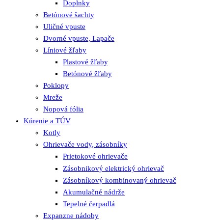
Doplnky
Betónové šachty
Uličné vpuste
Dvorné vpuste, Lapače
Líniové žľaby
Plastové žľaby
Betónové žľaby
Poklopy
Mreže
Nopová fólia
Kúrenie a TÚV
Kotly
Ohrievače vody, zásobníky
Prietokové ohrievače
Zásobnikový elektrický ohrievač
Zásobníkový kombinovaný ohrievač
Akumulačné nádrže
Tepelné čerpadlá
Expanzne nádoby