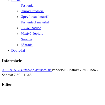
Tesnenia
Penové izolácie
Upevňovací matriál
Tesneniaci materiál
FLEXI hadice
Mazivá, lepidlo
Náradie
Záhrada
Dopredaj
Informácie
0902 915 564
info@plastiksro.sk
Pondelok - Piatok: 7:30 - 15:45
Sobota: 7.30 - 11.45
Filter