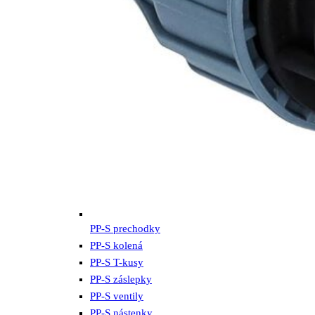
PP-S prechodky
PP-S kolená
PP-S T-kusy
PP-S záslepky
PP-S ventily
PP-S nástenky