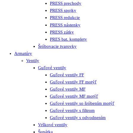
PRESS prechody
PRESS spojky
PRESS redukcie
PRESS nástenky
PRESS zátky
PRES bat. komplety
Šróbovacie tvarovky
Armatúry
Ventily
Guľové ventily
Guľové ventily FF
Guľové ventily FF motýľ
Guľové ventily MF
Guľové ventily MF motýľ
Guľové ventily so šróbením motýľ
Guľové ventily s filtrom
Guľové ventily s odvodnením
Vrškové ventily
Šupátka