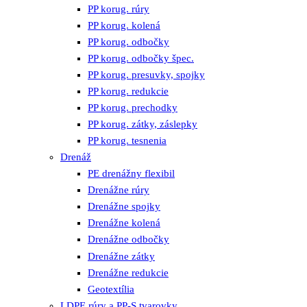
PP korug. rúry
PP korug. kolená
PP korug. odbočky
PP korug. odbočky špec.
PP korug. presuvky, spojky
PP korug. redukcie
PP korug. prechodky
PP korug. zátky, záslepky
PP korug. tesnenia
Drenáž
PE drenážny flexibil
Drenážne rúry
Drenážne spojky
Drenážne kolená
Drenážne odbočky
Drenážne zátky
Drenážne redukcie
Geotextília
LDPE rúry a PP-S tvarovky