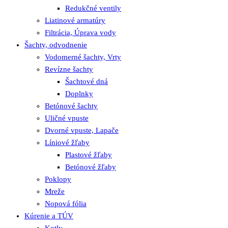
Redukčné ventily
Liatinové armatúry
Filtrácia, Úprava vody
Šachty, odvodnenie
Vodomerné šachty, Vrty
Revízne šachty
Šachtové dná
Doplnky
Betónové šachty
Uličné vpuste
Dvorné vpuste, Lapače
Líniové žľaby
Plastové žľaby
Betónové žľaby
Poklopy
Mreže
Nopová fólia
Kúrenie a TÚV