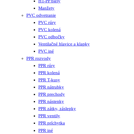
HT-PP biely
Manžety
PVC odvetranie
PVC rúry
PVC kolená
PVC odbočky
Ventilačné hlavice a klapky
PVC iné
PPR rozvody
PPR rúry
PPR kolená
PPR T-kusy
PPR nátrubky
PPR prechody
PPR nástenky
PPR zátky, záslepky
PPR ventily
PPR príchytka
PPR iné