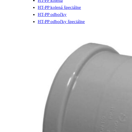
HT-PP kolená
HT-PP kolená špeciálne
HT-PP odbočky
HT-PP odbočky špeciálne