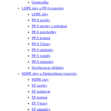
Geotextília
LDPE rúry a PP-S tvarovky
LDPE rúry
PP-S spojky
PP-S spojky s prírubou
PP-S prechodky
PP-S kolená
PP-S T-kusy
PP-S záslepky
PP-S ventily
PP-S nástenky
Navŕtavacie objímky
HDPE rúry a Elektrofúzne tvarovky
HDPE rúry
EF spojky
EF redukcie
EF kolená
EF T-kusy
EF adaptéry