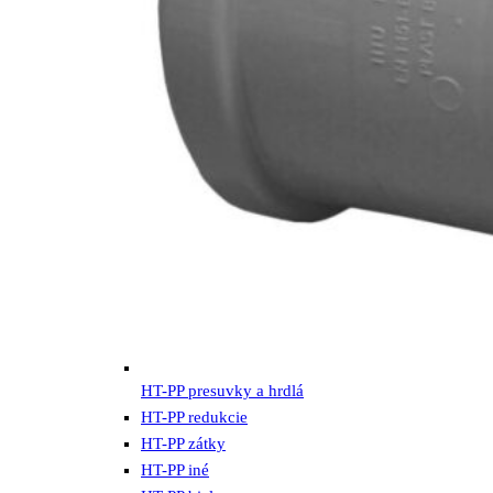
HT-PP presuvky a hrdlá
HT-PP redukcie
HT-PP zátky
HT-PP iné