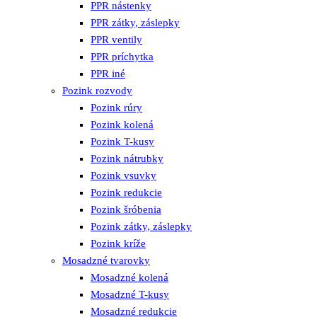
PPR nástenky
PPR zátky, záslepky
PPR ventily
PPR príchytka
PPR iné
Pozink rozvody
Pozink rúry
Pozink kolená
Pozink T-kusy
Pozink nátrubky
Pozink vsuvky
Pozink redukcie
Pozink šróbenia
Pozink zátky, záslepky
Pozink kríže
Mosadzné tvarovky
Mosadzné kolená
Mosadzné T-kusy
Mosadzné redukcie