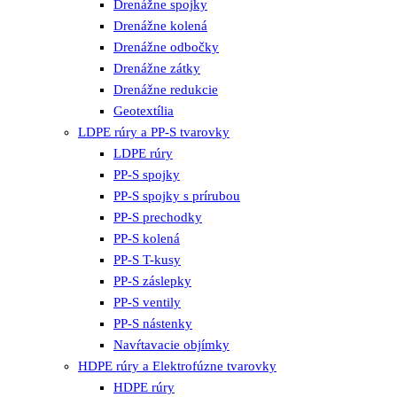
Drenážne spojky
Drenážne kolená
Drenážne odbočky
Drenážne zátky
Drenážne redukcie
Geotextília
LDPE rúry a PP-S tvarovky
LDPE rúry
PP-S spojky
PP-S spojky s prírubou
PP-S prechodky
PP-S kolená
PP-S T-kusy
PP-S záslepky
PP-S ventily
PP-S nástenky
Navŕtavacie objímky
HDPE rúry a Elektrofúzne tvarovky
HDPE rúry