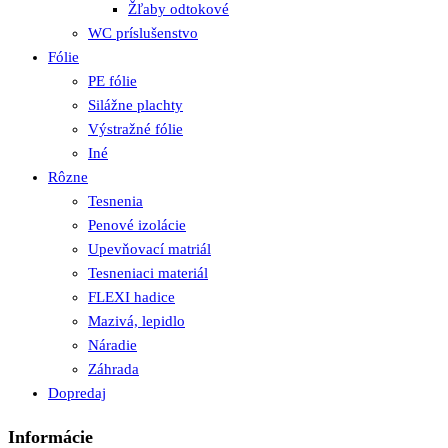
Žľaby odtokové
WC príslušenstvo
Fólie
PE fólie
Silážne plachty
Výstražné fólie
Iné
Rôzne
Tesnenia
Penové izolácie
Upevňovací matriál
Tesneniaci materiál
FLEXI hadice
Mazivá, lepidlo
Náradie
Záhrada
Dopredaj
Informácie