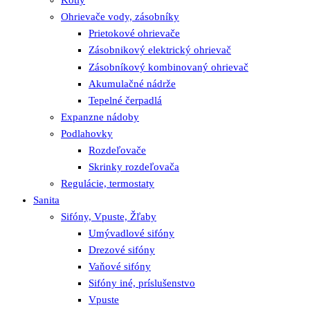
Kotly
Ohrievače vody, zásobníky
Prietokové ohrievače
Zásobnikový elektrický ohrievač
Zásobníkový kombinovaný ohrievač
Akumulačné nádrže
Tepelné čerpadlá
Expanzne nádoby
Podlahovky
Rozdeľovače
Skrinky rozdeľovača
Regulácie, termostaty
Sanita
Sifóny, Vpuste, Žľaby
Umývadlové sifóny
Drezové sifóny
Vaňové sifóny
Sifóny iné, príslušenstvo
Vpuste