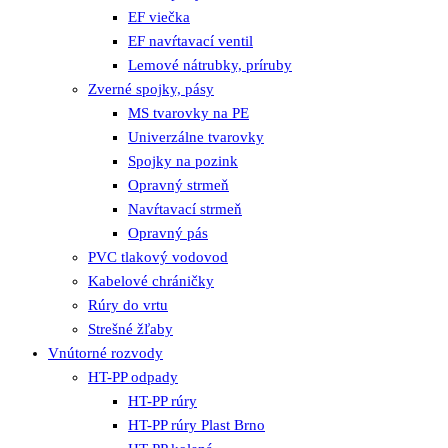
EF viečka
EF navŕtavací ventil
Lemové nátrubky, príruby
Zverné spojky, pásy
MS tvarovky na PE
Univerzálne tvarovky
Spojky na pozink
Opravný strmeň
Navŕtavací strmeň
Opravný pás
PVC tlakový vodovod
Kabelové chráničky
Rúry do vrtu
Strešné žľaby
Vnútorné rozvody
HT-PP odpady
HT-PP rúry
HT-PP rúry Plast Brno