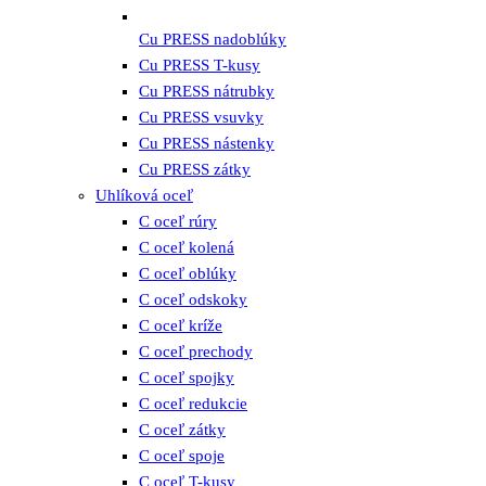
Cu PRESS nadoblúky
Cu PRESS T-kusy
Cu PRESS nátrubky
Cu PRESS vsuvky
Cu PRESS nástenky
Cu PRESS zátky
Uhlíková oceľ
C oceľ rúry
C oceľ kolená
C oceľ oblúky
C oceľ odskoky
C oceľ kríže
C oceľ prechody
C oceľ spojky
C oceľ redukcie
C oceľ zátky
C oceľ spoje
C oceľ T-kusy