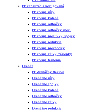
PVC kanal. iné
PP kanalizácia korugovaná
PP korug. rúry
PP korug. kolená
PP korug. odbočky
PP korug. odbočky špec.
PP korug. presuvky, spojky
PP korug. redukcie
PP korug. prechodky
PP korug. zátky, záslepky
PP korug. tesnenia
Drenáž
PE drenážny flexibil
Drenážne rúry
Drenážne spojky
Drenážne kolená
Drenážne odbočky
Drenážne zátky
Drenážne redukcie