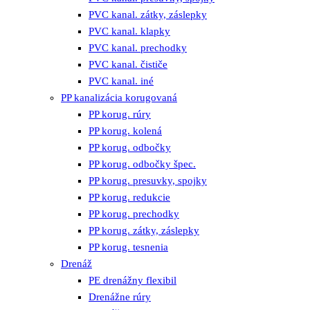
PVC kanal. zátky, záslepky
PVC kanal. klapky
PVC kanal. prechodky
PVC kanal. čističe
PVC kanal. iné
PP kanalizácia korugovaná
PP korug. rúry
PP korug. kolená
PP korug. odbočky
PP korug. odbočky špec.
PP korug. presuvky, spojky
PP korug. redukcie
PP korug. prechodky
PP korug. zátky, záslepky
PP korug. tesnenia
Drenáž
PE drenážny flexibil
Drenážne rúry