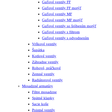
Guľové ventily FF
Guľové ventily FF motýľ
Guľové ventily MF
Guľové ventily MF motýľ
Guľové ventily so šróbením motýľ
Guľové ventily s filtrom
Guľové ventily s odvodnením
Vrškové ventily
Šupátka
Kotlové ventily
Záhradne ventily
Rohové, práčkové
Zemné ventily
Radiátorové ventily
Mosadzné armatúry
Filtre mosadzne
Spätné klapky
Sacie koše
Poistné ventily