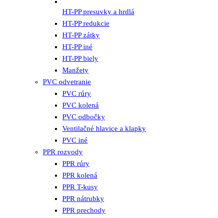
HT-PP presuvky a hrdlá
HT-PP redukcie
HT-PP zátky
HT-PP iné
HT-PP biely
Manžety
PVC odvetranie
PVC rúry
PVC kolená
PVC odbočky
Ventilačné hlavice a klapky
PVC iné
PPR rozvody
PPR rúry
PPR kolená
PPR T-kusy
PPR nátrubky
PPR prechody