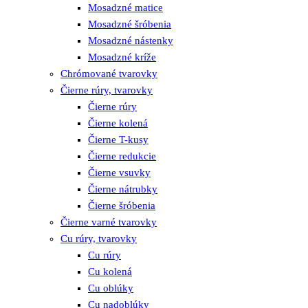
Mosadzné matice
Mosadzné šróbenia
Mosadzné nástenky
Mosadzné kríže
Chrómované tvarovky
Čierne rúry, tvarovky
Čierne rúry
Čierne kolená
Čierne T-kusy
Čierne redukcie
Čierne vsuvky
Čierne nátrubky
Čierne šróbenia
Čierne varné tvarovky
Cu rúry, tvarovky
Cu rúry
Cu kolená
Cu oblúky
Cu nadoblúky