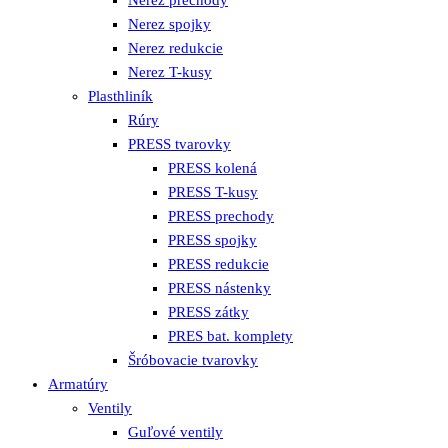
Nerez spojky
Nerez redukcie
Nerez T-kusy
Plasthliník
Rúry
PRESS tvarovky
PRESS kolená
PRESS T-kusy
PRESS prechody
PRESS spojky
PRESS redukcie
PRESS nástenky
PRESS zátky
PRES bat. komplety
Šróbovacie tvarovky
Armatúry
Ventily
Guľové ventily