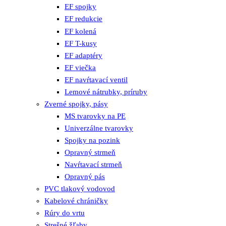
EF spojky
EF redukcie
EF kolená
EF T-kusy
EF adaptéry
EF viečka
EF navŕtavací ventil
Lemové nátrubky, príruby
Zverné spojky, pásy
MS tvarovky na PE
Univerzálne tvarovky
Spojky na pozink
Opravný strmeň
Navŕtavací strmeň
Opravný pás
PVC tlakový vodovod
Kabelové chráničky
Rúry do vrtu
Strešné žľaby