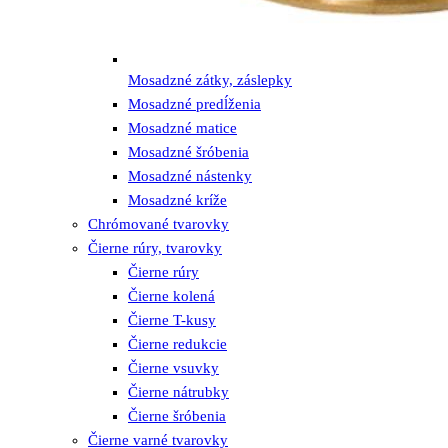
Mosadzné zátky, záslepky
Mosadzné predĺženia
Mosadzné matice
Mosadzné šróbenia
Mosadzné nástenky
Mosadzné kríže
Chrómované tvarovky
Čierne rúry, tvarovky
Čierne rúry
Čierne kolená
Čierne T-kusy
Čierne redukcie
Čierne vsuvky
Čierne nátrubky
Čierne šróbenia
Čierne varné tvarovky