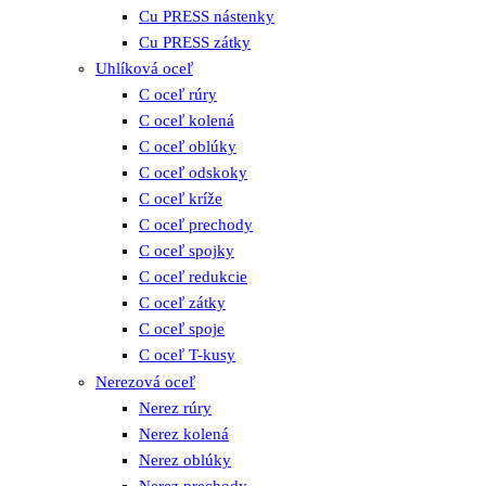
Cu PRESS nástenky
Cu PRESS zátky
Uhlíková oceľ
C oceľ rúry
C oceľ kolená
C oceľ oblúky
C oceľ odskoky
C oceľ kríže
C oceľ prechody
C oceľ spojky
C oceľ redukcie
C oceľ zátky
C oceľ spoje
C oceľ T-kusy
Nerezová oceľ
Nerez rúry
Nerez kolená
Nerez oblúky
Nerez prechody