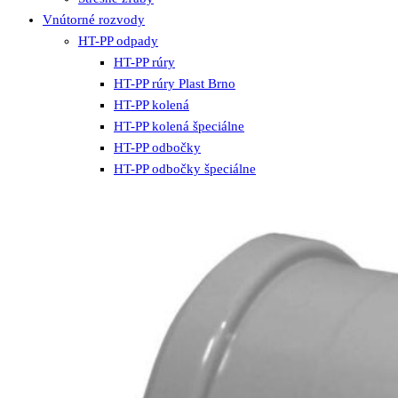
Vnútorné rozvody
HT-PP odpady
HT-PP rúry
HT-PP rúry Plast Brno
HT-PP kolená
HT-PP kolená špeciálne
HT-PP odbočky
HT-PP odbočky špeciálne