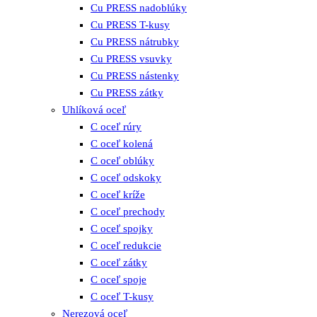
Cu PRESS nadoblúky
Cu PRESS T-kusy
Cu PRESS nátrubky
Cu PRESS vsuvky
Cu PRESS nástenky
Cu PRESS zátky
Uhlíková oceľ
C oceľ rúry
C oceľ kolená
C oceľ oblúky
C oceľ odskoky
C oceľ kríže
C oceľ prechody
C oceľ spojky
C oceľ redukcie
C oceľ zátky
C oceľ spoje
C oceľ T-kusy
Nerezová oceľ