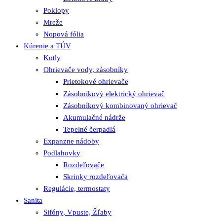
Poklopy
Mreže
Nopová fólia
Kúrenie a TÚV
Kotly
Ohrievače vody, zásobníky
Prietokové ohrievače
Zásobnikový elektrický ohrievač
Zásobníkový kombinovaný ohrievač
Akumulačné nádrže
Tepelné čerpadlá
Expanzne nádoby
Podlahovky
Rozdeľovače
Skrinky rozdeľovača
Regulácie, termostaty
Sanita
Sifóny, Vpuste, Žľaby