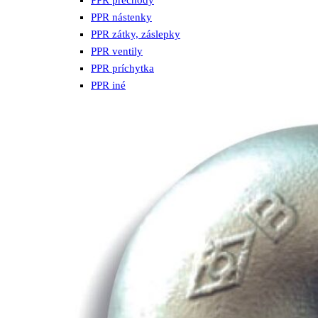
PPR prechody
PPR nástenky
PPR zátky, záslepky
PPR ventily
PPR príchytka
PPR iné