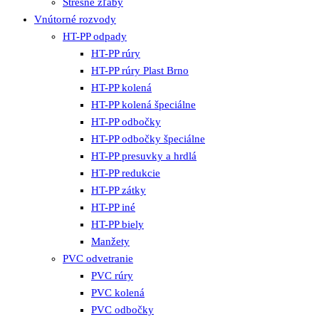
Strešné žľaby
Vnútorné rozvody
HT-PP odpady
HT-PP rúry
HT-PP rúry Plast Brno
HT-PP kolená
HT-PP kolená špeciálne
HT-PP odbočky
HT-PP odbočky špeciálne
HT-PP presuvky a hrdlá
HT-PP redukcie
HT-PP zátky
HT-PP iné
HT-PP biely
Manžety
PVC odvetranie
PVC rúry
PVC kolená
PVC odbočky