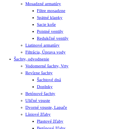
Mosadzné armatúry
Filtre mosadzne
Spätné klapky
Sacie koše
Poistné ventily
Redukčné ventily
Liatinové armatúry
Filtrácia, Úprava vody
Šachty, odvodnenie
Vodomerné šachty, Vrty
Revízne šachty
Šachtové dná
Doplnky
Betónové šachty
Uličné vpuste
Dvorné vpuste, Lapače
Líniové žľaby
Plastové žľaby
Betónové žľaby