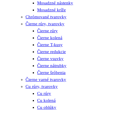
Mosadzné nástenky
Mosadzné kríže
Chrómované tvarovky
Čierne rúry, tvarovky
Čierne rúry
Čierne kolená
Čierne T-kusy
Čierne redukcie
Čierne vsuvky
Čierne nátrubky
Čierne šróbenia
Čierne varné tvarovky
Cu rúry, tvarovky
Cu rúry
Cu kolená
Cu oblúky