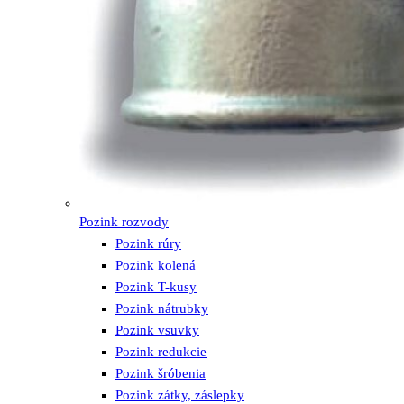
Pozink rozvody
Pozink rúry
Pozink kolená
Pozink T-kusy
Pozink nátrubky
Pozink vsuvky
Pozink redukcie
Pozink šróbenia
Pozink zátky, záslepky