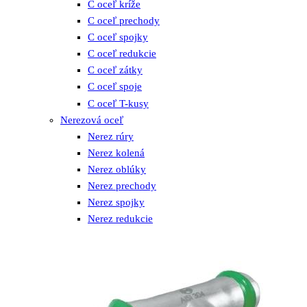
C oceľ kríže
C oceľ prechody
C oceľ spojky
C oceľ redukcie
C oceľ zátky
C oceľ spoje
C oceľ T-kusy
Nerezová oceľ
Nerez rúry
Nerez kolená
Nerez oblúky
Nerez prechody
Nerez spojky
Nerez redukcie