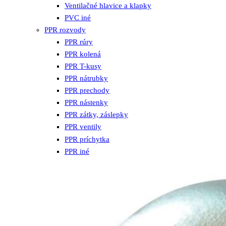
Ventilačné hlavice a klapky
PVC iné
PPR rozvody
PPR rúry
PPR kolená
PPR T-kusy
PPR nátrubky
PPR prechody
PPR nástenky
PPR zátky, záslepky
PPR ventily
PPR príchytka
PPR iné