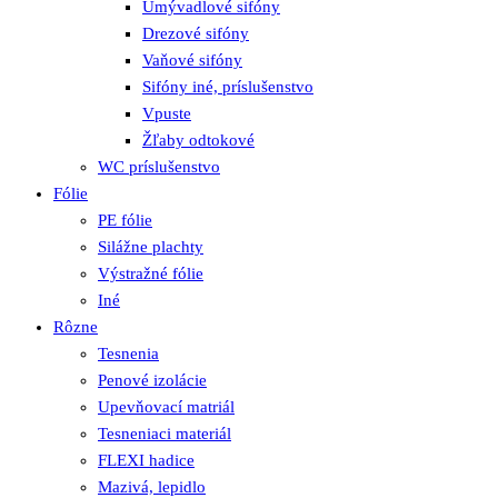
Umývadlové sifóny
Drezové sifóny
Vaňové sifóny
Sifóny iné, príslušenstvo
Vpuste
Žľaby odtokové
WC príslušenstvo
Fólie
PE fólie
Silážne plachty
Výstražné fólie
Iné
Rôzne
Tesnenia
Penové izolácie
Upevňovací matriál
Tesneniaci materiál
FLEXI hadice
Mazivá, lepidlo