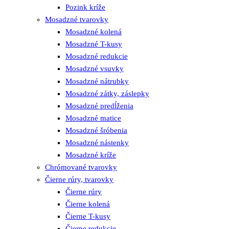
Pozink kríže
Mosadzné tvarovky
Mosadzné kolená
Mosadzné T-kusy
Mosadzné redukcie
Mosadzné vsuvky
Mosadzné nátrubky
Mosadzné zátky, záslepky
Mosadzné predĺženia
Mosadzné matice
Mosadzné šróbenia
Mosadzné nástenky
Mosadzné kríže
Chrómované tvarovky
Čierne rúry, tvarovky
Čierne rúry
Čierne kolená
Čierne T-kusy
Čierne redukcie