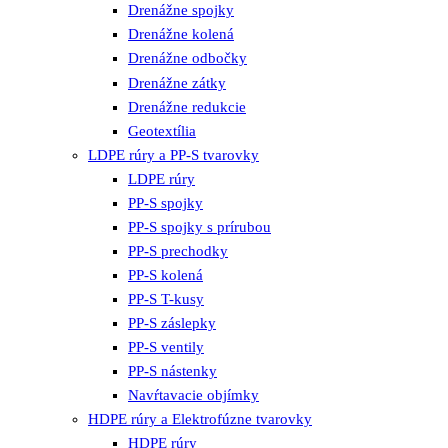
Drenážne spojky
Drenážne kolená
Drenážne odbočky
Drenážne zátky
Drenážne redukcie
Geotextília
LDPE rúry a PP-S tvarovky
LDPE rúry
PP-S spojky
PP-S spojky s prírubou
PP-S prechodky
PP-S kolená
PP-S T-kusy
PP-S záslepky
PP-S ventily
PP-S nástenky
Navŕtavacie objímky
HDPE rúry a Elektrofúzne tvarovky
HDPE rúry