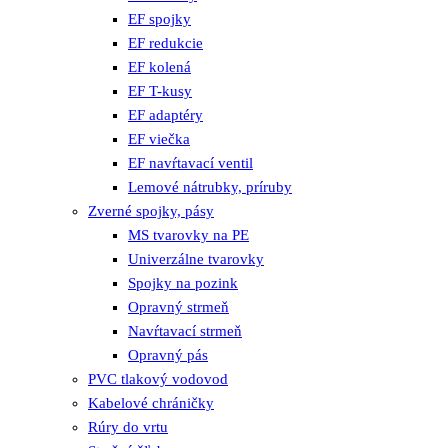
EF spojky
EF redukcie
EF kolená
EF T-kusy
EF adaptéry
EF viečka
EF navŕtavací ventil
Lemové nátrubky, príruby
Zverné spojky, pásy
MS tvarovky na PE
Univerzálne tvarovky
Spojky na pozink
Opravný strmeň
Navŕtavací strmeň
Opravný pás
PVC tlakový vodovod
Kabelové chráničky
Rúry do vrtu