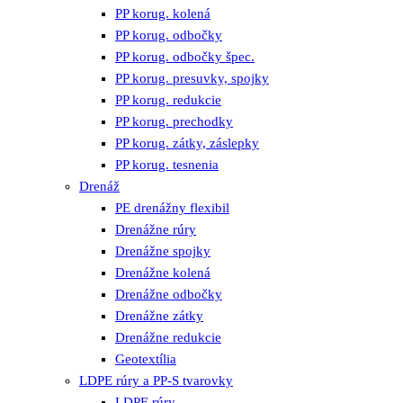
PP korug. kolená
PP korug. odbočky
PP korug. odbočky špec.
PP korug. presuvky, spojky
PP korug. redukcie
PP korug. prechodky
PP korug. zátky, záslepky
PP korug. tesnenia
Drenáž
PE drenážny flexibil
Drenážne rúry
Drenážne spojky
Drenážne kolená
Drenážne odbočky
Drenážne zátky
Drenážne redukcie
Geotextília
LDPE rúry a PP-S tvarovky
LDPE rúry