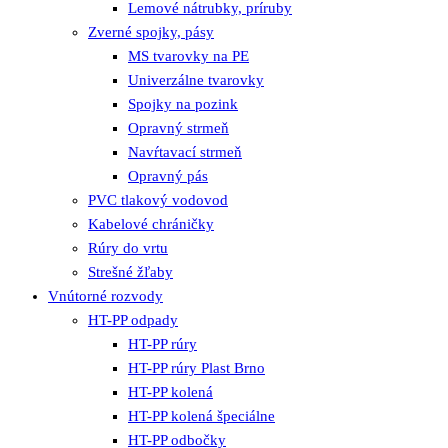
Lemové nátrubky, príruby
Zverné spojky, pásy
MS tvarovky na PE
Univerzálne tvarovky
Spojky na pozink
Opravný strmeň
Navŕtavací strmeň
Opravný pás
PVC tlakový vodovod
Kabelové chráničky
Rúry do vrtu
Strešné žľaby
Vnútorné rozvody
HT-PP odpady
HT-PP rúry
HT-PP rúry Plast Brno
HT-PP kolená
HT-PP kolená špeciálne
HT-PP odbočky