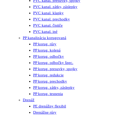
PVC kanal. presuvky, spojky
PVC kanal. zátky, záslepky
PVC kanal. klapky
PVC kanal. prechodky
PVC kanal. čističe
PVC kanal. iné
PP kanalizácia korugovaná
PP korug. rúry
PP korug. kolená
PP korug. odbočky
PP korug. odbočky špec.
PP korug. presuvky, spojky
PP korug. redukcie
PP korug. prechodky
PP korug. zátky, záslepky
PP korug. tesnenia
Drenáž
PE drenážny flexibil
Drenážne rúry