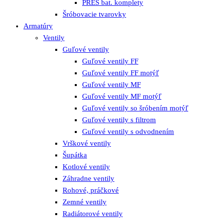
PRES bat. komplety
Šróbovacie tvarovky
Armatúry
Ventily
Guľové ventily
Guľové ventily FF
Guľové ventily FF motýľ
Guľové ventily MF
Guľové ventily MF motýľ
Guľové ventily so šróbením motýľ
Guľové ventily s filtrom
Guľové ventily s odvodnením
Vrškové ventily
Šupátka
Kotlové ventily
Záhradne ventily
Rohové, práčkové
Zemné ventily
Radiátorové ventily