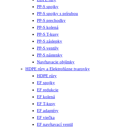
PP-S spojky
PP-S spojky s prírubou
PP-S prechodky
PP-S kolená
PP-S T-kusy
PP-S záslepky
PP-S ventily
PP-S nástenky
Navŕtavacie objímky
HDPE rúry a Elektrofúzne tvarovky
HDPE rúry
EF spojky
EF redukcie
EF kolená
EF T-kusy
EF adaptéry
EF viečka
EF navŕtavací ventil