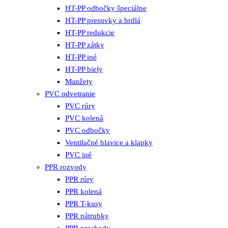
HT-PP odbočky špeciálne
HT-PP presuvky a hrdlá
HT-PP redukcie
HT-PP zátky
HT-PP iné
HT-PP biely
Manžety
PVC odvetranie
PVC rúry
PVC kolená
PVC odbočky
Ventilačné hlavice a klapky
PVC iné
PPR rozvody
PPR rúry
PPR kolená
PPR T-kusy
PPR nátrubky