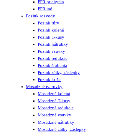
PPR príchytka
PPR iné
Pozink rozvody
Pozink rúry
Pozink kolená
Pozink T-kusy
Pozink nátrubky
Pozink vsuvky
Pozink redukcie
Pozink šróbenia
Pozink zátky, záslepky
Pozink kríže
Mosadzné tvarovky
Mosadzné kolená
Mosadzné T-kusy
Mosadzné redukcie
Mosadzné vsuvky
Mosadzné nátrubky
Mosadzné zátky, záslepky