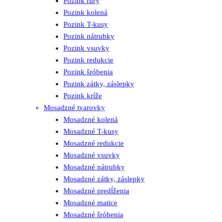
Pozink rúry
Pozink kolená
Pozink T-kusy
Pozink nátrubky
Pozink vsuvky
Pozink redukcie
Pozink šróbenia
Pozink zátky, záslepky
Pozink kríže
Mosadzné tvarovky
Mosadzné kolená
Mosadzné T-kusy
Mosadzné redukcie
Mosadzné vsuvky
Mosadzné nátrubky
Mosadzné zátky, záslepky
Mosadzné predĺženia
Mosadzné matice
Mosadzné šróbenia