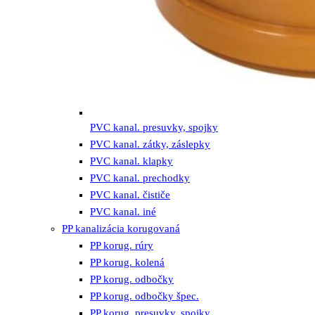
PVC kanal. presuvky, spojky
PVC kanal. zátky, záslepky
PVC kanal. klapky
PVC kanal. prechodky
PVC kanal. čističe
PVC kanal. iné
PP kanalizácia korugovaná
PP korug. rúry
PP korug. kolená
PP korug. odbočky
PP korug. odbočky špec.
PP korug. presuvky, spojky