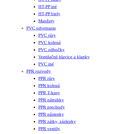
HT-PP iné
HT-PP biely
Manžety
PVC odvetranie
PVC rúry
PVC kolená
PVC odbočky
Ventilačné hlavice a klapky
PVC iné
PPR rozvody
PPR rúry
PPR kolená
PPR T-kusy
PPR nátrubky
PPR prechody
PPR nástenky
PPR zátky, záslepky
PPR ventily