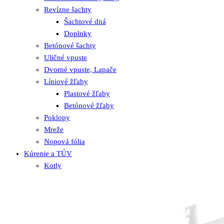
Revízne šachty
Šachtové dná
Doplnky
Betónové šachty
Uličné vpuste
Dvorné vpuste, Lapače
Líniové žľaby
Plastové žľaby
Betónové žľaby
Poklopy
Mreže
Nopová fólia
Kúrenie a TÚV
Kotly