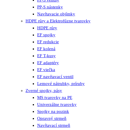
PP-S nástenky
Navŕtavacie objímky
HDPE rúry a Elektrofúzne tvarovky
HDPE rúry
EF spojky
EF redukcie
EF kolená
EF T-kusy
EF adaptéry
EF viečka
EF navŕtavací ventil
Lemové nátrubky, príruby
Zverné spojky, pásy
MS tvarovky na PE
Univerzálne tvarovky
Spojky na pozink
Opravný strmeň
Navŕtavací strmeň