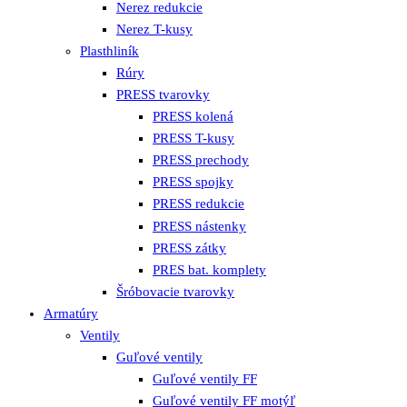
Nerez redukcie
Nerez T-kusy
Plasthliník
Rúry
PRESS tvarovky
PRESS kolená
PRESS T-kusy
PRESS prechody
PRESS spojky
PRESS redukcie
PRESS nástenky
PRESS zátky
PRES bat. komplety
Šróbovacie tvarovky
Armatúry
Ventily
Guľové ventily
Guľové ventily FF
Guľové ventily FF motýľ