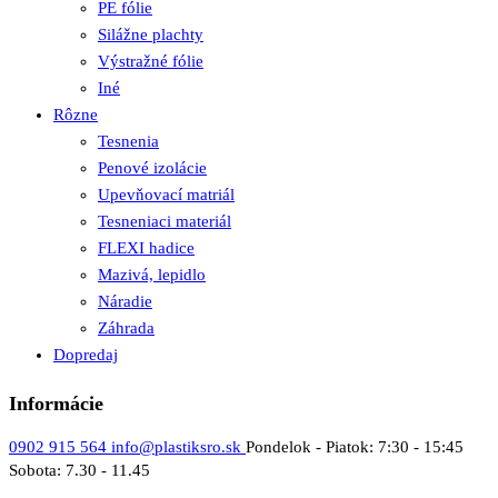
PE fólie
Silážne plachty
Výstražné fólie
Iné
Rôzne
Tesnenia
Penové izolácie
Upevňovací matriál
Tesneniaci materiál
FLEXI hadice
Mazivá, lepidlo
Náradie
Záhrada
Dopredaj
Informácie
0902 915 564
info@plastiksro.sk
Pondelok - Piatok: 7:30 - 15:45
Sobota: 7.30 - 11.45