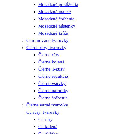
Mosadzné predĺženia
Mosadzné matice
Mosadzné šróbenia
Mosadzné nástenky
Mosadzné kríže
Chrómované tvarovky
Čierne rúry, tvarovky
Čierne rúry
Čierne kolená
Čierne T-kusy
Čierne redukcie
Čierne vsuvky
Čierne nátrubky
Čierne šróbenia
Čierne varné tvarovky
Cu rúry, tvarovky
Cu rúry
Cu kolená
Cu oblúky