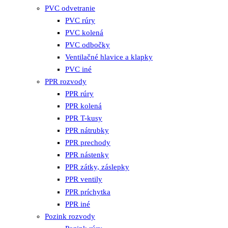
PVC odvetranie
PVC rúry
PVC kolená
PVC odbočky
Ventilačné hlavice a klapky
PVC iné
PPR rozvody
PPR rúry
PPR kolená
PPR T-kusy
PPR nátrubky
PPR prechody
PPR nástenky
PPR zátky, záslepky
PPR ventily
PPR príchytka
PPR iné
Pozink rozvody