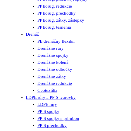
PP korug. redukcie
PP korug. prechodky
PP korug. zátky, záslepky
PP korug. tesnenia
Drenáž
PE drenážny flexibil
Drenážne rúry
Drenážne spojky
Drenážne kolená
Drenážne odbočky
Drenážne zátky
Drenážne redukcie
Geotextília
LDPE rúry a PP-S tvarovky
LDPE rúry
PP-S spojky
PP-S spojky s prírubou
PP-S prechodky