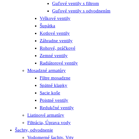
Guľové ventily s filtrom
Guľové ventily s odvodnením
Vrškové ventily
Šupátka
Kotlové ventily
Záhradne ventily
Rohové, práčkové
Zemné ventily
Radiátorové ventily
Mosadzné armatúry
Filtre mosadzne
Spätné klapky
Sacie koše
Poistné ventily
Redukčné ventily
Liatinové armatúry
Filtrácia, Úprava vody
Šachty, odvodnenie
Vodomerné šachty, Vrty