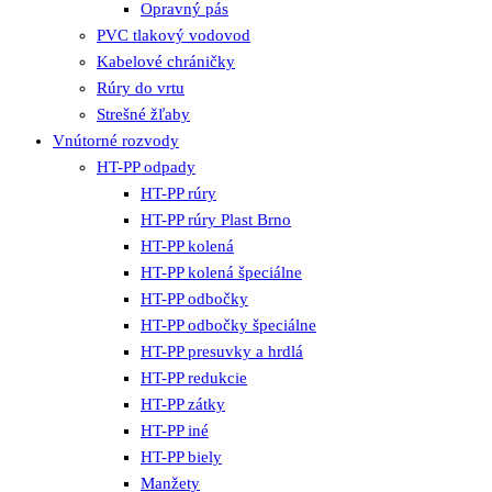
Opravný pás
PVC tlakový vodovod
Kabelové chráničky
Rúry do vrtu
Strešné žľaby
Vnútorné rozvody
HT-PP odpady
HT-PP rúry
HT-PP rúry Plast Brno
HT-PP kolená
HT-PP kolená špeciálne
HT-PP odbočky
HT-PP odbočky špeciálne
HT-PP presuvky a hrdlá
HT-PP redukcie
HT-PP zátky
HT-PP iné
HT-PP biely
Manžety