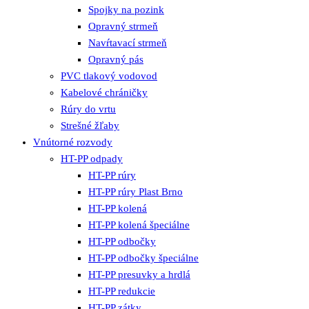
Spojky na pozink
Opravný strmeň
Navŕtavací strmeň
Opravný pás
PVC tlakový vodovod
Kabelové chráničky
Rúry do vrtu
Strešné žľaby
Vnútorné rozvody
HT-PP odpady
HT-PP rúry
HT-PP rúry Plast Brno
HT-PP kolená
HT-PP kolená špeciálne
HT-PP odbočky
HT-PP odbočky špeciálne
HT-PP presuvky a hrdlá
HT-PP redukcie
HT-PP zátky