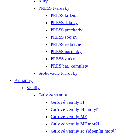
Rúry
PRESS tvarovky
PRESS kolená
PRESS T-kusy
PRESS prechody
PRESS spojky
PRESS redukcie
PRESS nástenky
PRESS zátky
PRES bat. komplety
Šróbovacie tvarovky
Armatúry
Ventily
Guľové ventily
Guľové ventily FF
Guľové ventily FF motýľ
Guľové ventily MF
Guľové ventily MF motýľ
Guľové ventily so šróbením motýľ