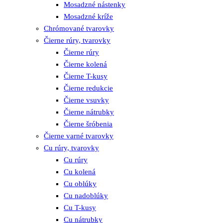
Mosadzné nástenky
Mosadzné kríže
Chrómované tvarovky
Čierne rúry, tvarovky
Čierne rúry
Čierne kolená
Čierne T-kusy
Čierne redukcie
Čierne vsuvky
Čierne nátrubky
Čierne šróbenia
Čierne varné tvarovky
Cu rúry, tvarovky
Cu rúry
Cu kolená
Cu oblúky
Cu nadoblúky
Cu T-kusy
Cu nátrubky