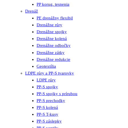
PP korug. tesnenia
Drenáž
PE drenážny flexibil
Drenážne rúry
Drenážne spojky
Drenážne kolená
Drenážne odbočky
Drenážne zátky
Drenážne redukcie
Geotextília
LDPE rúry a PP-S tvarovky
LDPE rúry
PP-S spojky
PP-S spojky s prírubou
PP-S prechodky
PP-S kolená
PP-S T-kusy
PP-S záslepky
PP-S ventily