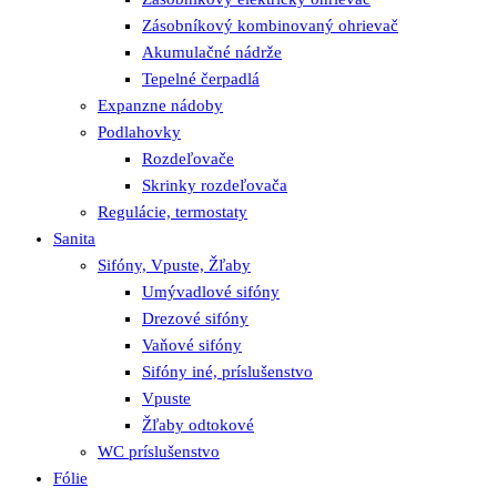
Zásobníkový kombinovaný ohrievač
Akumulačné nádrže
Tepelné čerpadlá
Expanzne nádoby
Podlahovky
Rozdeľovače
Skrinky rozdeľovača
Regulácie, termostaty
Sanita
Sifóny, Vpuste, Žľaby
Umývadlové sifóny
Drezové sifóny
Vaňové sifóny
Sifóny iné, príslušenstvo
Vpuste
Žľaby odtokové
WC príslušenstvo
Fólie