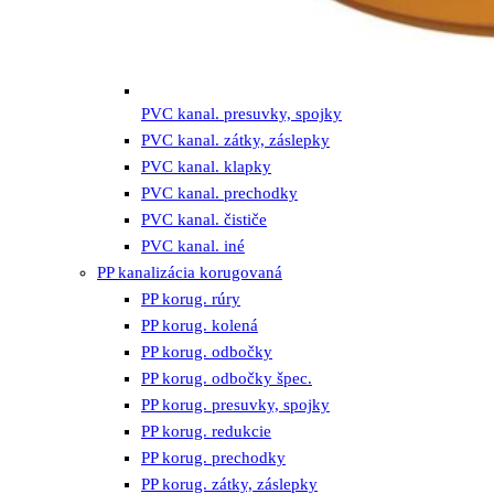
PVC kanal. presuvky, spojky
PVC kanal. zátky, záslepky
PVC kanal. klapky
PVC kanal. prechodky
PVC kanal. čističe
PVC kanal. iné
PP kanalizácia korugovaná
PP korug. rúry
PP korug. kolená
PP korug. odbočky
PP korug. odbočky špec.
PP korug. presuvky, spojky
PP korug. redukcie
PP korug. prechodky
PP korug. zátky, záslepky