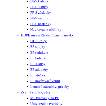
PP-S kolená
PP-S T-kusy
PP-S záslepky
PP-S ventily
PP-S nástenky
Navŕtavacie objímky
HDPE rúry a Elektrofúzne tvarovky
HDPE rúry
EF spojky
EF redukcie
EF kolená
EF T-kusy
EF adaptéry
EF viečka
EF navŕtavací ventil
Lemové nátrubky, príruby
Zverné spojky, pásy
MS tvarovky na PE
Univerzálne tvarovky