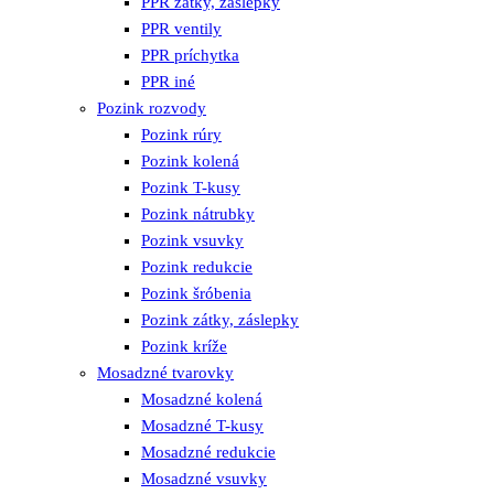
PPR zátky, záslepky
PPR ventily
PPR príchytka
PPR iné
Pozink rozvody
Pozink rúry
Pozink kolená
Pozink T-kusy
Pozink nátrubky
Pozink vsuvky
Pozink redukcie
Pozink šróbenia
Pozink zátky, záslepky
Pozink kríže
Mosadzné tvarovky
Mosadzné kolená
Mosadzné T-kusy
Mosadzné redukcie
Mosadzné vsuvky