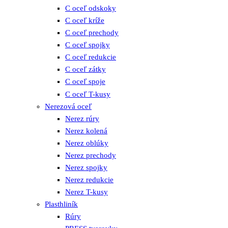
C oceľ odskoky
C oceľ kríže
C oceľ prechody
C oceľ spojky
C oceľ redukcie
C oceľ zátky
C oceľ spoje
C oceľ T-kusy
Nerezová oceľ
Nerez rúry
Nerez kolená
Nerez oblúky
Nerez prechody
Nerez spojky
Nerez redukcie
Nerez T-kusy
Plasthliník
Rúry