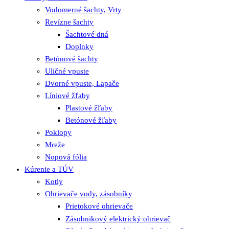
Vodomerné šachty, Vrty
Revízne šachty
Šachtové dná
Doplnky
Betónové šachty
Uličné vpuste
Dvorné vpuste, Lapače
Líniové žľaby
Plastové žľaby
Betónové žľaby
Poklopy
Mreže
Nopová fólia
Kúrenie a TÚV
Kotly
Ohrievače vody, zásobníky
Prietokové ohrievače
Zásobnikový elektrický ohrievač