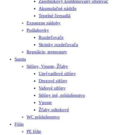
Zásobníkový kombinovaný ohrievač
Akumulačné nádrže
Tepelné čerpadlá
Expanzne nádoby
Podlahovky
Rozdeľovače
Skrinky rozdeľovača
Regulácie, termostaty
Sanita
Sifóny, Vpuste, Žľaby
Umývadlové sifóny
Drezové sifóny
Vaňové sifóny
Sifóny iné, príslušenstvo
Vpuste
Žľaby odtokové
WC príslušenstvo
Fólie
PE fólie