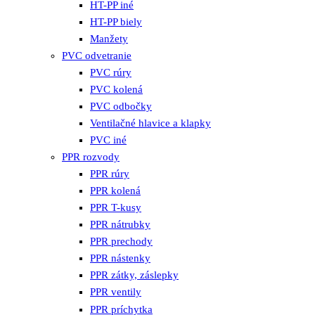
HT-PP iné
HT-PP biely
Manžety
PVC odvetranie
PVC rúry
PVC kolená
PVC odbočky
Ventilačné hlavice a klapky
PVC iné
PPR rozvody
PPR rúry
PPR kolená
PPR T-kusy
PPR nátrubky
PPR prechody
PPR nástenky
PPR zátky, záslepky
PPR ventily
PPR príchytka