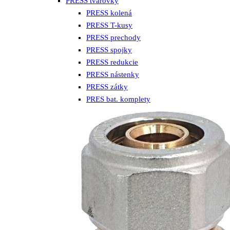
PRESS tvarovky
PRESS kolená
PRESS T-kusy
PRESS prechody
PRESS spojky
PRESS redukcie
PRESS nástenky
PRESS zátky
PRES bat. komplety