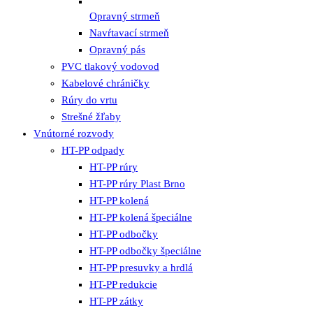
Opravný strmeň
Navŕtavací strmeň
Opravný pás
PVC tlakový vodovod
Kabelové chráničky
Rúry do vrtu
Strešné žľaby
Vnútorné rozvody
HT-PP odpady
HT-PP rúry
HT-PP rúry Plast Brno
HT-PP kolená
HT-PP kolená špeciálne
HT-PP odbočky
HT-PP odbočky špeciálne
HT-PP presuvky a hrdlá
HT-PP redukcie
HT-PP zátky