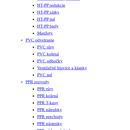
HT-PP redukcie
HT-PP zátky
HT-PP iné
HT-PP biely
Manžety
PVC odvetranie
PVC rúry
PVC kolená
PVC odbočky
Ventilačné hlavice a klapky
PVC iné
PPR rozvody
PPR rúry
PPR kolená
PPR T-kusy
PPR nátrubky
PPR prechody
PPR nástenky