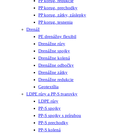
PP korug. redukcie
PP korug. prechodky
PP korug. zátky, záslepky
PP korug. tesnenia
Drenáž
PE drenážny flexibil
Drenážne rúry
Drenážne spojky
Drenážne kolená
Drenážne odbočky
Drenážne zátky
Drenážne redukcie
Geotextília
LDPE rúry a PP-S tvarovky
LDPE rúry
PP-S spojky
PP-S spojky s prírubou
PP-S prechodky
PP-S kolená