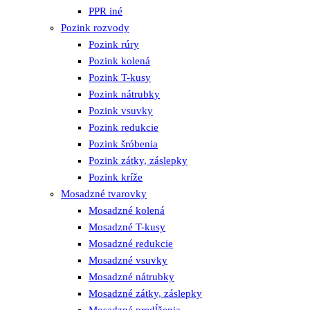
PPR iné
Pozink rozvody
Pozink rúry
Pozink kolená
Pozink T-kusy
Pozink nátrubky
Pozink vsuvky
Pozink redukcie
Pozink šróbenia
Pozink zátky, záslepky
Pozink kríže
Mosadzné tvarovky
Mosadzné kolená
Mosadzné T-kusy
Mosadzné redukcie
Mosadzné vsuvky
Mosadzné nátrubky
Mosadzné zátky, záslepky
Mosadzné predĺženia