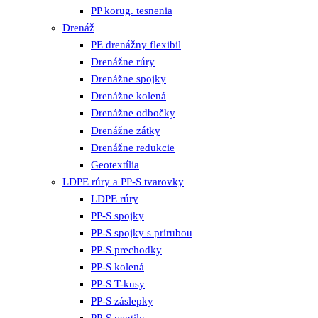
PP korug. tesnenia
Drenáž
PE drenážny flexibil
Drenážne rúry
Drenážne spojky
Drenážne kolená
Drenážne odbočky
Drenážne zátky
Drenážne redukcie
Geotextília
LDPE rúry a PP-S tvarovky
LDPE rúry
PP-S spojky
PP-S spojky s prírubou
PP-S prechodky
PP-S kolená
PP-S T-kusy
PP-S záslepky
PP-S ventily