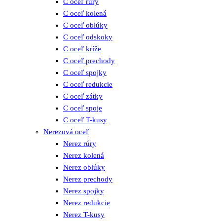
C oceľ rúry
C oceľ kolená
C oceľ oblúky
C oceľ odskoky
C oceľ kríže
C oceľ prechody
C oceľ spojky
C oceľ redukcie
C oceľ zátky
C oceľ spoje
C oceľ T-kusy
Nerezová oceľ
Nerez rúry
Nerez kolená
Nerez oblúky
Nerez prechody
Nerez spojky
Nerez redukcie
Nerez T-kusy