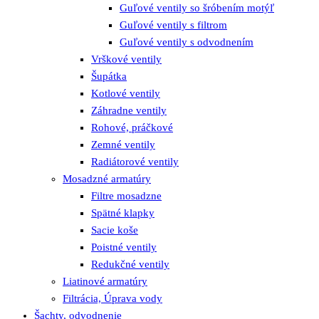
Guľové ventily so šróbením motýľ
Guľové ventily s filtrom
Guľové ventily s odvodnením
Vrškové ventily
Šupátka
Kotlové ventily
Záhradne ventily
Rohové, práčkové
Zemné ventily
Radiátorové ventily
Mosadzné armatúry
Filtre mosadzne
Spätné klapky
Sacie koše
Poistné ventily
Redukčné ventily
Liatinové armatúry
Filtrácia, Úprava vody
Šachty, odvodnenie