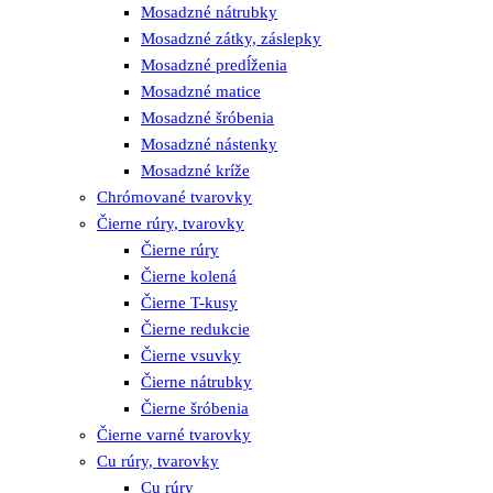
Mosadzné nátrubky
Mosadzné zátky, záslepky
Mosadzné predĺženia
Mosadzné matice
Mosadzné šróbenia
Mosadzné nástenky
Mosadzné kríže
Chrómované tvarovky
Čierne rúry, tvarovky
Čierne rúry
Čierne kolená
Čierne T-kusy
Čierne redukcie
Čierne vsuvky
Čierne nátrubky
Čierne šróbenia
Čierne varné tvarovky
Cu rúry, tvarovky
Cu rúry