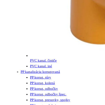
PVC kanal. čističe
PVC kanal. iné
PP kanalizácia korugovaná
PP korug. rúry
PP korug. kolená
PP korug. odbočky
PP korug. odbočky špec.
PP korug. presuvky, spojky