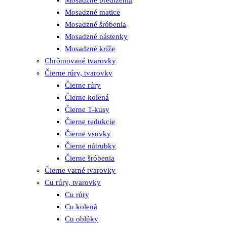
Mosadzné matice
Mosadzné šróbenia
Mosadzné nástenky
Mosadzné kríže
Chrómované tvarovky
Čierne rúry, tvarovky
Čierne rúry
Čierne kolená
Čierne T-kusy
Čierne redukcie
Čierne vsuvky
Čierne nátrubky
Čierne šróbenia
Čierne varné tvarovky
Cu rúry, tvarovky
Cu rúry
Cu kolená
Cu oblúky