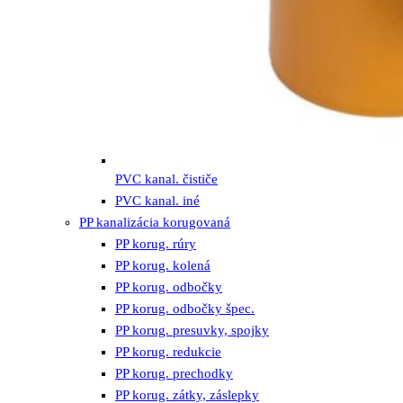
PVC kanal. čističe
PVC kanal. iné
PP kanalizácia korugovaná
PP korug. rúry
PP korug. kolená
PP korug. odbočky
PP korug. odbočky špec.
PP korug. presuvky, spojky
PP korug. redukcie
PP korug. prechodky
PP korug. zátky, záslepky