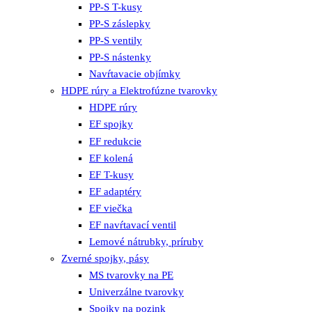
PP-S T-kusy
PP-S záslepky
PP-S ventily
PP-S nástenky
Navŕtavacie objímky
HDPE rúry a Elektrofúzne tvarovky
HDPE rúry
EF spojky
EF redukcie
EF kolená
EF T-kusy
EF adaptéry
EF viečka
EF navŕtavací ventil
Lemové nátrubky, príruby
Zverné spojky, pásy
MS tvarovky na PE
Univerzálne tvarovky
Spojky na pozink