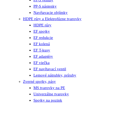
PP-S nástenky
Navŕtavacie objímky
HDPE rúry a Elektrofúzne tvarovky
HDPE rúry
EF spojky
EF redukcie
EF kolená
EF T-kusy
EF adaptéry
EF viečka
EF navŕtavací ventil
Lemové nátrubky, príruby
Zverné spojky, pásy
MS tvarovky na PE
Univerzálne tvarovky
Spojky na pozink