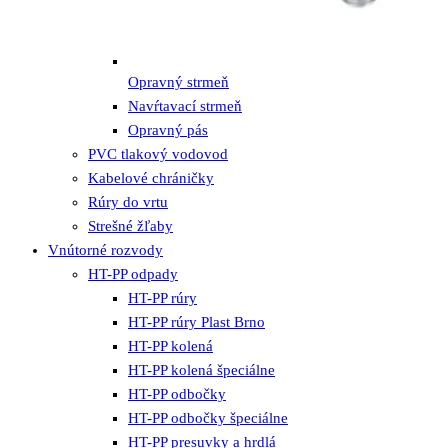
Opravný strmeň
Navŕtavací strmeň
Opravný pás
PVC tlakový vodovod
Kabelové chráničky
Rúry do vrtu
Strešné žľaby
Vnútorné rozvody
HT-PP odpady
HT-PP rúry
HT-PP rúry Plast Brno
HT-PP kolená
HT-PP kolená špeciálne
HT-PP odbočky
HT-PP odbočky špeciálne
HT-PP presuvky a hrdlá