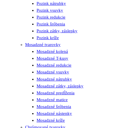
Pozink nátrubky
Pozink vsuvky
Pozink redukcie
Pozink šróbenia
Pozink zátky, záslepky
Pozink kríže
Mosadzné tvarovky
Mosadzné kolená
Mosadzné T-kusy
Mosadzné redukcie
Mosadzné vsuvky
Mosadzné nátrubky
Mosadzné zátky, záslepky
Mosadzné predĺženia
Mosadzné matice
Mosadzné šróbenia
Mosadzné nástenky
Mosadzné kríže
Chrómované tvarovky