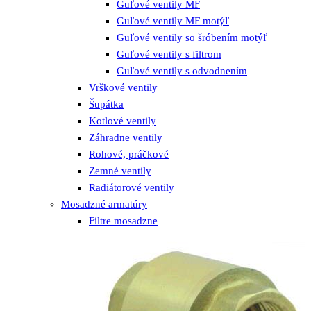
Guľové ventily MF
Guľové ventily MF motýľ
Guľové ventily so šróbením motýľ
Guľové ventily s filtrom
Guľové ventily s odvodnením
Vrškové ventily
Šupátka
Kotlové ventily
Záhradne ventily
Rohové, práčkové
Zemné ventily
Radiátorové ventily
Mosadzné armatúry
Filtre mosadzne