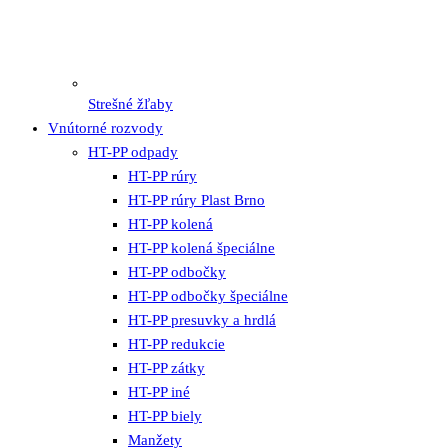
Strešné žľaby
Vnútorné rozvody
HT-PP odpady
HT-PP rúry
HT-PP rúry Plast Brno
HT-PP kolená
HT-PP kolená špeciálne
HT-PP odbočky
HT-PP odbočky špeciálne
HT-PP presuvky a hrdlá
HT-PP redukcie
HT-PP zátky
HT-PP iné
HT-PP biely
Manžety