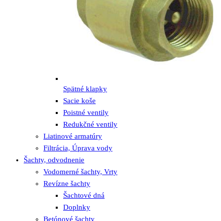
Spätné klapky
Sacie koše
Poistné ventily
Redukčné ventily
Liatinové armatúry
Filtrácia, Úprava vody
Šachty, odvodnenie
Vodomerné šachty, Vrty
Revízne šachty
Šachtové dná
Doplnky
Betónové šachty