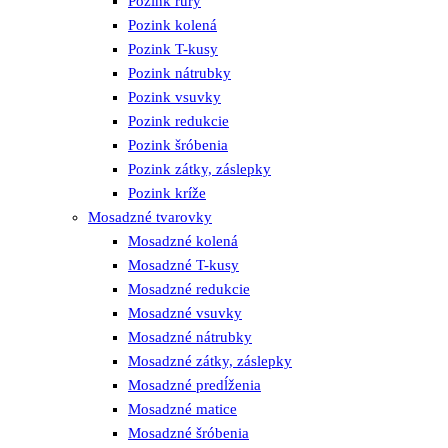
Pozink rúry
Pozink kolená
Pozink T-kusy
Pozink nátrubky
Pozink vsuvky
Pozink redukcie
Pozink šróbenia
Pozink zátky, záslepky
Pozink kríže
Mosadzné tvarovky
Mosadzné kolená
Mosadzné T-kusy
Mosadzné redukcie
Mosadzné vsuvky
Mosadzné nátrubky
Mosadzné zátky, záslepky
Mosadzné predĺženia
Mosadzné matice
Mosadzné šróbenia