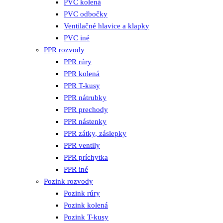
PVC kolená
PVC odbočky
Ventilačné hlavice a klapky
PVC iné
PPR rozvody
PPR rúry
PPR kolená
PPR T-kusy
PPR nátrubky
PPR prechody
PPR nástenky
PPR zátky, záslepky
PPR ventily
PPR príchytka
PPR iné
Pozink rozvody
Pozink rúry
Pozink kolená
Pozink T-kusy