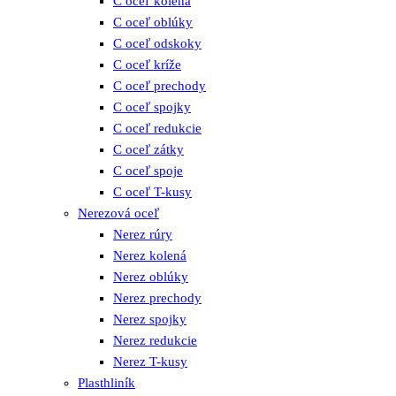
C oceľ kolená
C oceľ oblúky
C oceľ odskoky
C oceľ kríže
C oceľ prechody
C oceľ spojky
C oceľ redukcie
C oceľ zátky
C oceľ spoje
C oceľ T-kusy
Nerezová oceľ
Nerez rúry
Nerez kolená
Nerez oblúky
Nerez prechody
Nerez spojky
Nerez redukcie
Nerez T-kusy
Plasthliník