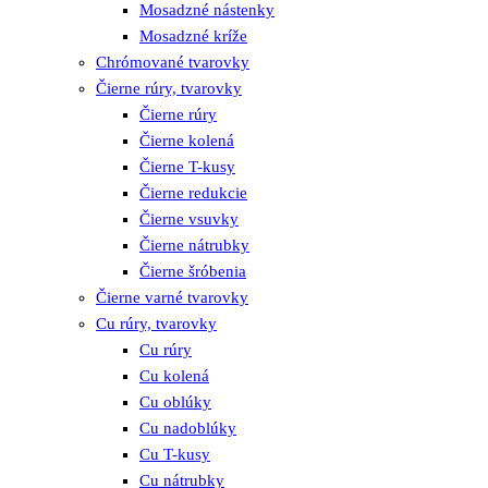
Mosadzné nástenky
Mosadzné kríže
Chrómované tvarovky
Čierne rúry, tvarovky
Čierne rúry
Čierne kolená
Čierne T-kusy
Čierne redukcie
Čierne vsuvky
Čierne nátrubky
Čierne šróbenia
Čierne varné tvarovky
Cu rúry, tvarovky
Cu rúry
Cu kolená
Cu oblúky
Cu nadoblúky
Cu T-kusy
Cu nátrubky