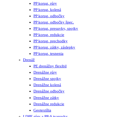
PP korug. rúry
PP korug. kolená
PP korug. odbočky
PP korug. odbočky špec.
PP korug. presuvky, spojky
PP korug. redukcie
PP korug. prechodky
PP korug. zátky, záslepky
PP korug. tesnenia
Drenáž
PE drenážny flexibil
Drenážne rúry
Drenážne spojky
Drenážne kolená
Drenážne odbočky
Drenážne zátky
Drenážne redukcie
Geotextília
LDPE rúry a PP-S tvarovky