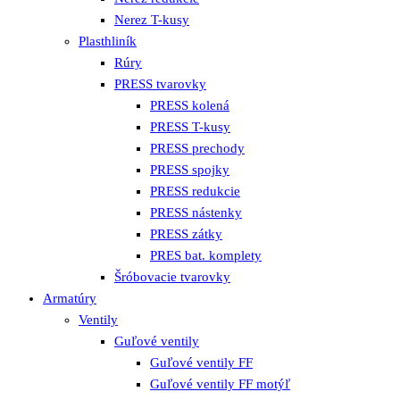
Nerez T-kusy
Plasthliník
Rúry
PRESS tvarovky
PRESS kolená
PRESS T-kusy
PRESS prechody
PRESS spojky
PRESS redukcie
PRESS nástenky
PRESS zátky
PRES bat. komplety
Šróbovacie tvarovky
Armatúry
Ventily
Guľové ventily
Guľové ventily FF
Guľové ventily FF motýľ