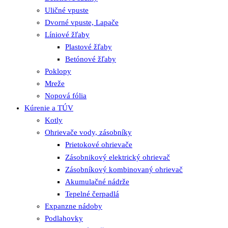
Uličné vpuste
Dvorné vpuste, Lapače
Líniové žľaby
Plastové žľaby
Betónové žľaby
Poklopy
Mreže
Nopová fólia
Kúrenie a TÚV
Kotly
Ohrievače vody, zásobníky
Prietokové ohrievače
Zásobnikový elektrický ohrievač
Zásobníkový kombinovaný ohrievač
Akumulačné nádrže
Tepelné čerpadlá
Expanzne nádoby
Podlahovky