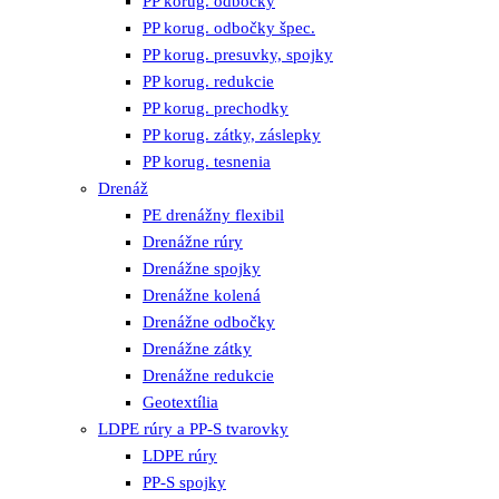
PP korug. odbočky
PP korug. odbočky špec.
PP korug. presuvky, spojky
PP korug. redukcie
PP korug. prechodky
PP korug. zátky, záslepky
PP korug. tesnenia
Drenáž
PE drenážny flexibil
Drenážne rúry
Drenážne spojky
Drenážne kolená
Drenážne odbočky
Drenážne zátky
Drenážne redukcie
Geotextília
LDPE rúry a PP-S tvarovky
LDPE rúry
PP-S spojky