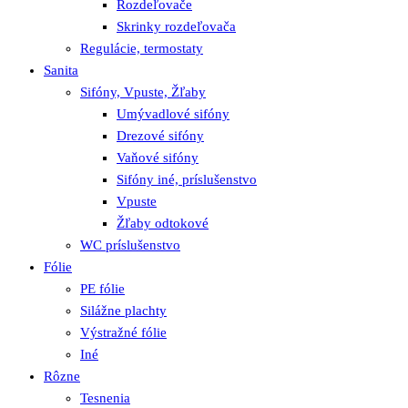
Rozdeľovače
Skrinky rozdeľovača
Regulácie, termostaty
Sanita
Sifóny, Vpuste, Žľaby
Umývadlové sifóny
Drezové sifóny
Vaňové sifóny
Sifóny iné, príslušenstvo
Vpuste
Žľaby odtokové
WC príslušenstvo
Fólie
PE fólie
Silážne plachty
Výstražné fólie
Iné
Rôzne
Tesnenia