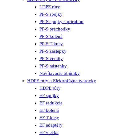
LDPE rúry
PP-S spojky
PP-S spojky s prírubou
PP-S prechodky
PP-S kolená
PP-S T-kusy
PP-S záslepky
PP-S ventily
PP-S nástenky
Navŕtavacie objímky
HDPE rúry a Elektrofúzne tvarovky
HDPE rúry
EF spojky
EF redukcie
EF kolená
EF T-kusy
EF adaptéry
EF viečka