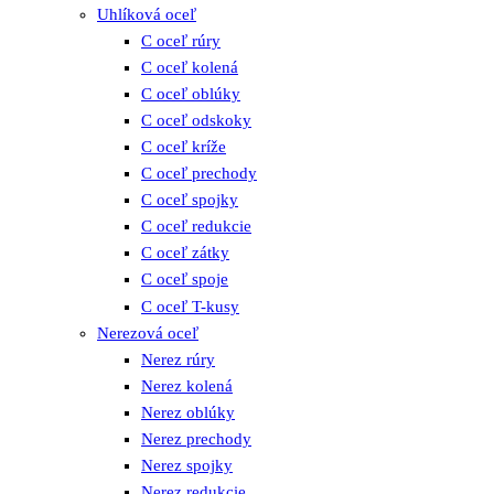
Uhlíková oceľ
C oceľ rúry
C oceľ kolená
C oceľ oblúky
C oceľ odskoky
C oceľ kríže
C oceľ prechody
C oceľ spojky
C oceľ redukcie
C oceľ zátky
C oceľ spoje
C oceľ T-kusy
Nerezová oceľ
Nerez rúry
Nerez kolená
Nerez oblúky
Nerez prechody
Nerez spojky
Nerez redukcie