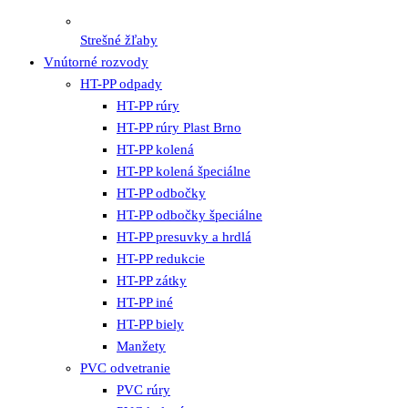
Strešné žľaby
Vnútorné rozvody
HT-PP odpady
HT-PP rúry
HT-PP rúry Plast Brno
HT-PP kolená
HT-PP kolená špeciálne
HT-PP odbočky
HT-PP odbočky špeciálne
HT-PP presuvky a hrdlá
HT-PP redukcie
HT-PP zátky
HT-PP iné
HT-PP biely
Manžety
PVC odvetranie
PVC rúry