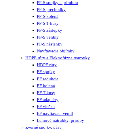
PP-S spojky s prírubou
PP-S prechodky
PP-S kolená
PP-S T-kusy
PP-S záslepky
PP-S ventily
PP-S nástenky
Navŕtavacie objímky
HDPE rúry a Elektrofúzne tvarovky
HDPE rúry
EF spojky
EF redukcie
EF kolená
EF T-kusy
EF adaptéry
EF viečka
EF navŕtavací ventil
Lemové nátrubky, príruby
Zverné spojky, pásy