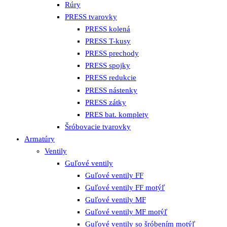
Rúry
PRESS tvarovky
PRESS kolená
PRESS T-kusy
PRESS prechody
PRESS spojky
PRESS redukcie
PRESS nástenky
PRESS zátky
PRES bat. komplety
Šróbovacie tvarovky
Armatúry
Ventily
Guľové ventily
Guľové ventily FF
Guľové ventily FF motýľ
Guľové ventily MF
Guľové ventily MF motýľ
Guľové ventily so šróbením motýľ