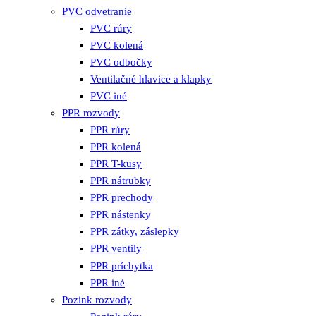
PVC odvetranie
PVC rúry
PVC kolená
PVC odbočky
Ventilačné hlavice a klapky
PVC iné
PPR rozvody
PPR rúry
PPR kolená
PPR T-kusy
PPR nátrubky
PPR prechody
PPR nástenky
PPR zátky, záslepky
PPR ventily
PPR príchytka
PPR iné
Pozink rozvody