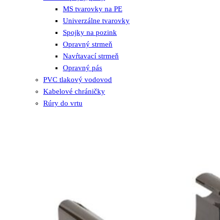
MS tvarovky na PE
Univerzálne tvarovky
Spojky na pozink
Opravný strmeň
Navŕtavací strmeň
Opravný pás
PVC tlakový vodovod
Kabelové chráničky
Rúry do vrtu