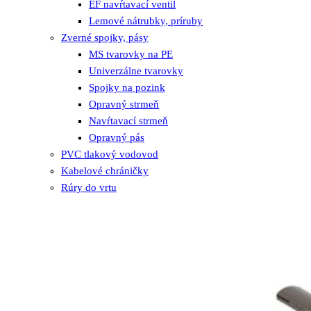
EF navŕtavací ventil
Lemové nátrubky, príruby
Zverné spojky, pásy
MS tvarovky na PE
Univerzálne tvarovky
Spojky na pozink
Opravný strmeň
Navŕtavací strmeň
Opravný pás
PVC tlakový vodovod
Kabelové chráničky
Rúry do vrtu