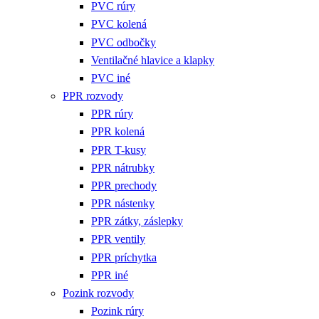
PVC rúry
PVC kolená
PVC odbočky
Ventilačné hlavice a klapky
PVC iné
PPR rozvody
PPR rúry
PPR kolená
PPR T-kusy
PPR nátrubky
PPR prechody
PPR nástenky
PPR zátky, záslepky
PPR ventily
PPR príchytka
PPR iné
Pozink rozvody
Pozink rúry