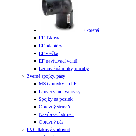
EF kolená
EF T-kusy
EF adaptéry
EF viečka
EF navŕtavací ventil
Lemové nátrubky, príruby
Zverné spojky, pásy
MS tvarovky na PE
Univerzálne tvarovky
Spojky na pozink
Opravný strmeň
Navŕtavací strmeň
Opravný pás
PVC tlakový vodovod