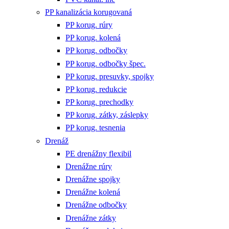
PP kanalizácia korugovaná
PP korug. rúry
PP korug. kolená
PP korug. odbočky
PP korug. odbočky špec.
PP korug. presuvky, spojky
PP korug. redukcie
PP korug. prechodky
PP korug. zátky, záslepky
PP korug. tesnenia
Drenáž
PE drenážny flexibil
Drenážne rúry
Drenážne spojky
Drenážne kolená
Drenážne odbočky
Drenážne zátky