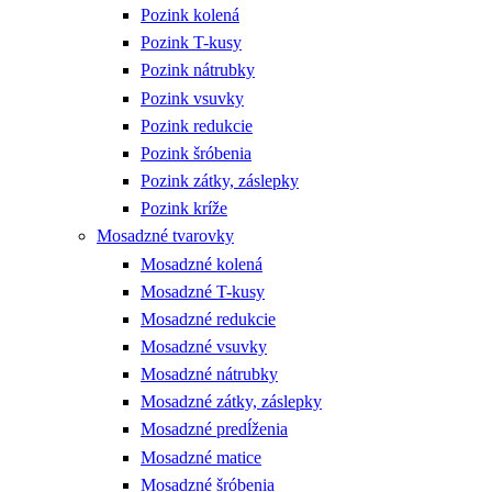
Pozink kolená
Pozink T-kusy
Pozink nátrubky
Pozink vsuvky
Pozink redukcie
Pozink šróbenia
Pozink zátky, záslepky
Pozink kríže
Mosadzné tvarovky
Mosadzné kolená
Mosadzné T-kusy
Mosadzné redukcie
Mosadzné vsuvky
Mosadzné nátrubky
Mosadzné zátky, záslepky
Mosadzné predĺženia
Mosadzné matice
Mosadzné šróbenia