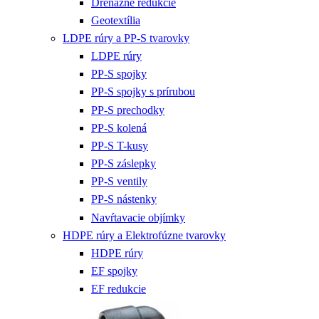
Drenážne redukcie
Geotextília
LDPE rúry a PP-S tvarovky
LDPE rúry
PP-S spojky
PP-S spojky s prírubou
PP-S prechodky
PP-S kolená
PP-S T-kusy
PP-S záslepky
PP-S ventily
PP-S nástenky
Navŕtavacie objímky
HDPE rúry a Elektrofúzne tvarovky
HDPE rúry
EF spojky
EF redukcie