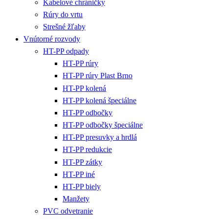
Kabelové chráničky
Rúry do vrtu
Strešné žľaby
Vnútorné rozvody
HT-PP odpady
HT-PP rúry
HT-PP rúry Plast Brno
HT-PP kolená
HT-PP kolená špeciálne
HT-PP odbočky
HT-PP odbočky špeciálne
HT-PP presuvky a hrdlá
HT-PP redukcie
HT-PP zátky
HT-PP iné
HT-PP biely
Manžety
PVC odvetranie