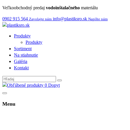
Veľkoobchodný predaj
vodoinštalačného
materiálu
0902 915 564
info@plastiksro.sk
Zavolajte nám
Napíšte nám
Produkty
Produkty
Sortiment
Na stiahnutie
Galéria
Kontakt
0
Dopyt
Menu