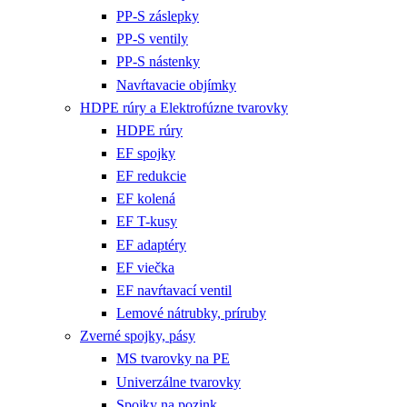
PP-S záslepky
PP-S ventily
PP-S nástenky
Navŕtavacie objímky
HDPE rúry a Elektrofúzne tvarovky
HDPE rúry
EF spojky
EF redukcie
EF kolená
EF T-kusy
EF adaptéry
EF viečka
EF navŕtavací ventil
Lemové nátrubky, príruby
Zverné spojky, pásy
MS tvarovky na PE
Univerzálne tvarovky
Spojky na pozink