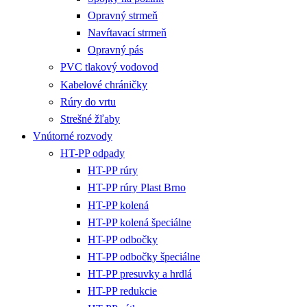
Opravný strmeň
Navŕtavací strmeň
Opravný pás
PVC tlakový vodovod
Kabelové chráničky
Rúry do vrtu
Strešné žľaby
Vnútorné rozvody
HT-PP odpady
HT-PP rúry
HT-PP rúry Plast Brno
HT-PP kolená
HT-PP kolená špeciálne
HT-PP odbočky
HT-PP odbočky špeciálne
HT-PP presuvky a hrdlá
HT-PP redukcie