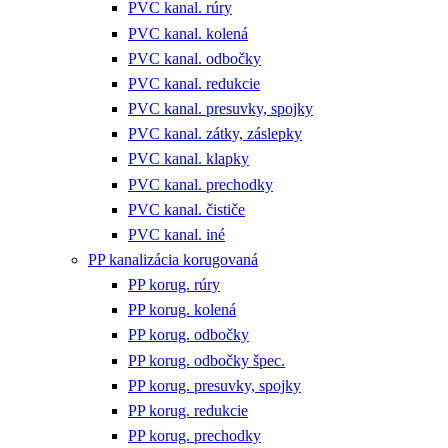
PVC kanal. rúry
PVC kanal. kolená
PVC kanal. odbočky
PVC kanal. redukcie
PVC kanal. presuvky, spojky
PVC kanal. zátky, záslepky
PVC kanal. klapky
PVC kanal. prechodky
PVC kanal. čističe
PVC kanal. iné
PP kanalizácia korugovaná
PP korug. rúry
PP korug. kolená
PP korug. odbočky
PP korug. odbočky špec.
PP korug. presuvky, spojky
PP korug. redukcie
PP korug. prechodky