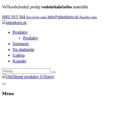
Veľkoobchodný predaj
vodoinštalačného
materiálu
0902 915 564
info@plastiksro.sk
Zavolajte nám
Napíšte nám
Produkty
Produkty
Sortiment
Na stiahnutie
Galéria
Kontakt
0
Dopyt
Menu