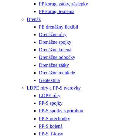
PP korug. zátky, záslepky
PP korug. tesnenia
Drenáž
PE drenážny flexibil
Drenážne rúry
Drenážne spojky
Drenážne kolená
Drenážne odbočky
Drenážne zátky
Drenážne redukcie
Geotextília
LDPE rúry a PP-S tvarovky
LDPE rúry
PP-S spojky
PP-S spojky s prírubou
PP-S prechodky
PP-S kolená
PP-S T-kusy