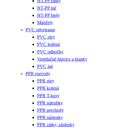
HT-PP zátky
HT-PP iné
HT-PP biely
Manžety
PVC odvetranie
PVC rúry
PVC kolená
PVC odbočky
Ventilačné hlavice a klapky
PVC iné
PPR rozvody
PPR rúry
PPR kolená
PPR T-kusy
PPR nátrubky
PPR prechody
PPR nástenky
PPR zátky, záslepky