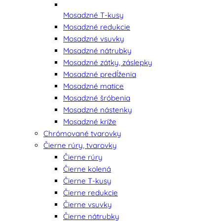
Mosadzné T-kusy
Mosadzné redukcie
Mosadzné vsuvky
Mosadzné nátrubky
Mosadzné zátky, záslepky
Mosadzné predĺženia
Mosadzné matice
Mosadzné šróbenia
Mosadzné nástenky
Mosadzné kríže
Chrómované tvarovky
Čierne rúry, tvarovky
Čierne rúry
Čierne kolená
Čierne T-kusy
Čierne redukcie
Čierne vsuvky
Čierne nátrubky