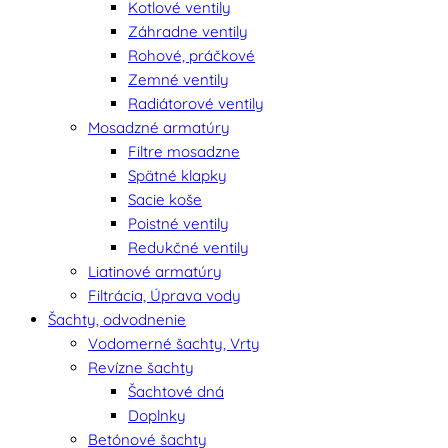
Kotlové ventily
Záhradne ventily
Rohové, práčkové
Zemné ventily
Radiátorové ventily
Mosadzné armatúry
Filtre mosadzne
Spätné klapky
Sacie koše
Poistné ventily
Redukčné ventily
Liatinové armatúry
Filtrácia, Úprava vody
Šachty, odvodnenie
Vodomerné šachty, Vrty
Revízne šachty
Šachtové dná
Doplnky
Betónové šachty