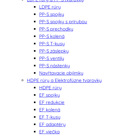
LDPE rúry
PP-S spojky
PP-S spojky s prírubou
PP-S prechodky
PP-S kolená
PP-S T-kusy
PP-S záslepky
PP-S ventily
PP-S nástenky
Navŕtavacie objímky
HDPE rúry a Elektrofúzne tvarovky
HDPE rúry
EF spojky
EF redukcie
EF kolená
EF T-kusy
EF adaptéry
EF viečka