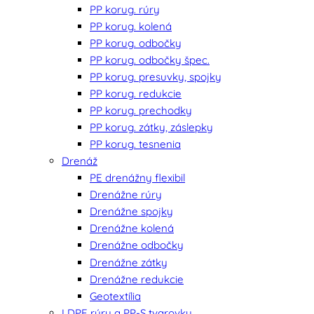
PP korug. rúry
PP korug. kolená
PP korug. odbočky
PP korug. odbočky špec.
PP korug. presuvky, spojky
PP korug. redukcie
PP korug. prechodky
PP korug. zátky, záslepky
PP korug. tesnenia
Drenáž
PE drenážny flexibil
Drenážne rúry
Drenážne spojky
Drenážne kolená
Drenážne odbočky
Drenážne zátky
Drenážne redukcie
Geotextília
LDPE rúry a PP-S tvarovky