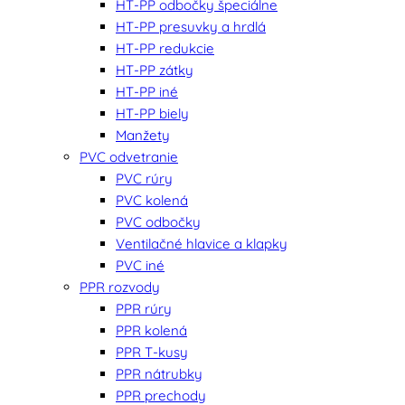
HT-PP odbočky špeciálne
HT-PP presuvky a hrdlá
HT-PP redukcie
HT-PP zátky
HT-PP iné
HT-PP biely
Manžety
PVC odvetranie
PVC rúry
PVC kolená
PVC odbočky
Ventilačné hlavice a klapky
PVC iné
PPR rozvody
PPR rúry
PPR kolená
PPR T-kusy
PPR nátrubky
PPR prechody