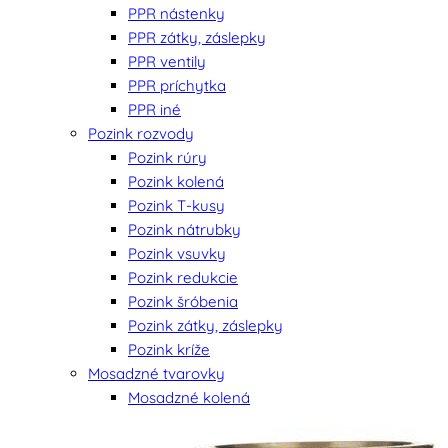
PPR nástenky
PPR zátky, záslepky
PPR ventily
PPR príchytka
PPR iné
Pozink rozvody
Pozink rúry
Pozink kolená
Pozink T-kusy
Pozink nátrubky
Pozink vsuvky
Pozink redukcie
Pozink šróbenia
Pozink zátky, záslepky
Pozink kríže
Mosadzné tvarovky
Mosadzné kolená