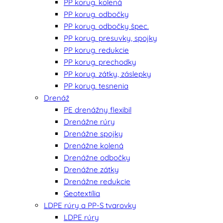
PP korug. kolená
PP korug. odbočky
PP korug. odbočky špec.
PP korug. presuvky, spojky
PP korug. redukcie
PP korug. prechodky
PP korug. zátky, záslepky
PP korug. tesnenia
Drenáž
PE drenážny flexibil
Drenážne rúry
Drenážne spojky
Drenážne kolená
Drenážne odbočky
Drenážne zátky
Drenážne redukcie
Geotextília
LDPE rúry a PP-S tvarovky
LDPE rúry