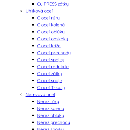
Cu PRESS zátky
Uhlíková oceľ
C oceľ rúry
C oceľ kolená
C oceľ oblúky
C oceľ odskoky
C oceľ kríže
C oceľ prechody
C oceľ spojky
C oceľ redukcie
C oceľ zátky
C oceľ spoje
C oceľ T-kusy
Nerezová oceľ
Nerez rúry
Nerez kolená
Nerez oblúky
Nerez prechody
Nerez spojky