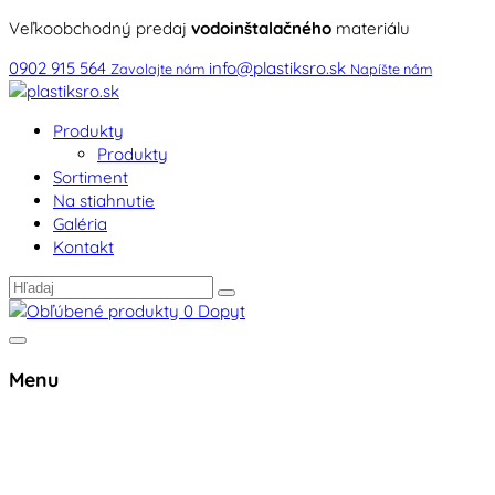
Veľkoobchodný predaj
vodoinštalačného
materiálu
0902 915 564
info@plastiksro.sk
Zavolajte nám
Napíšte nám
Produkty
Produkty
Sortiment
Na stiahnutie
Galéria
Kontakt
0
Dopyt
Menu