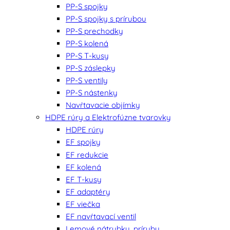
PP-S spojky
PP-S spojky s prírubou
PP-S prechodky
PP-S kolená
PP-S T-kusy
PP-S záslepky
PP-S ventily
PP-S nástenky
Navŕtavacie objímky
HDPE rúry a Elektrofúzne tvarovky
HDPE rúry
EF spojky
EF redukcie
EF kolená
EF T-kusy
EF adaptéry
EF viečka
EF navŕtavací ventil
Lemové nátrubky, príruby