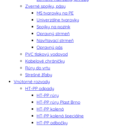
Zverné spojky, pásy
MS tvarovky na PE
Univerzálne tvarovky
Spojky na pozink
Opravný strmeň
Navŕtavací strmeň
Opravný pás
PVC tlakový vodovod
Kabelové chráničky
Rúry do vrtu
Strešné žľaby
Vnútorné rozvody
HT-PP odpady
HT-PP rúry
HT-PP rúry Plast Brno
HT-PP kolená
HT-PP kolená špeciálne
HT-PP odbočky