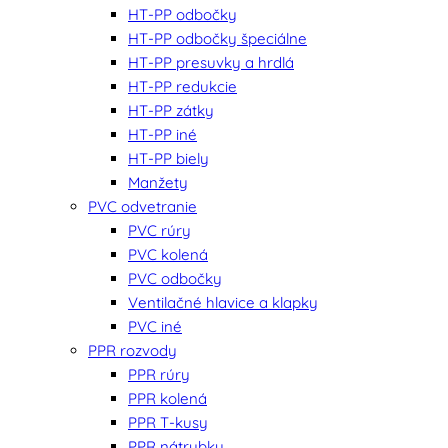
HT-PP odbočky
HT-PP odbočky špeciálne
HT-PP presuvky a hrdlá
HT-PP redukcie
HT-PP zátky
HT-PP iné
HT-PP biely
Manžety
PVC odvetranie
PVC rúry
PVC kolená
PVC odbočky
Ventilačné hlavice a klapky
PVC iné
PPR rozvody
PPR rúry
PPR kolená
PPR T-kusy
PPR nátrubky