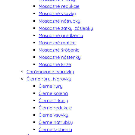
Mosadzné redukcie
Mosadzné vsuvky
Mosadzné nátrubky
Mosadzné zátky, záslepky
Mosadzné predĺženia
Mosadzné matice
Mosadzné šróbenia
Mosadzné nástenky
Mosadzné kríže
Chrómované tvarovky
Čierne rúry, tvarovky
Čierne rúry
Čierne kolená
Čierne T-kusy
Čierne redukcie
Čierne vsuvky
Čierne nátrubky
Čierne šróbenia