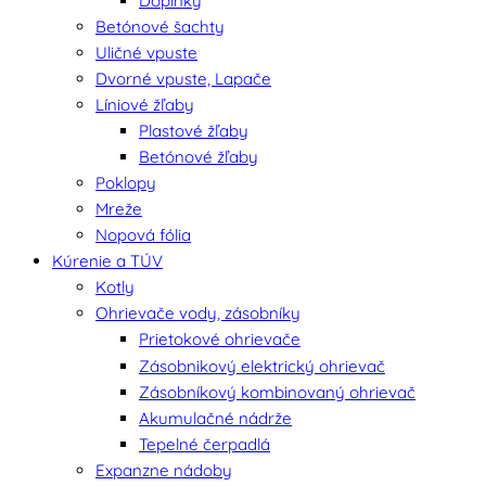
Doplnky
Betónové šachty
Uličné vpuste
Dvorné vpuste, Lapače
Líniové žľaby
Plastové žľaby
Betónové žľaby
Poklopy
Mreže
Nopová fólia
Kúrenie a TÚV
Kotly
Ohrievače vody, zásobníky
Prietokové ohrievače
Zásobnikový elektrický ohrievač
Zásobníkový kombinovaný ohrievač
Akumulačné nádrže
Tepelné čerpadlá
Expanzne nádoby