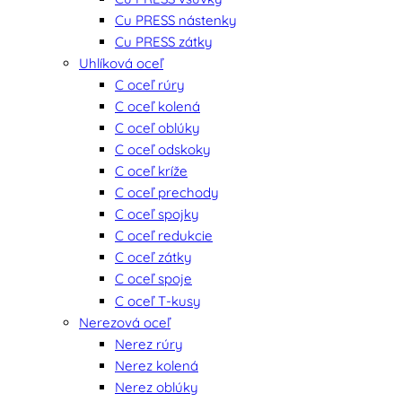
Cu PRESS nástenky
Cu PRESS zátky
Uhlíková oceľ
C oceľ rúry
C oceľ kolená
C oceľ oblúky
C oceľ odskoky
C oceľ kríže
C oceľ prechody
C oceľ spojky
C oceľ redukcie
C oceľ zátky
C oceľ spoje
C oceľ T-kusy
Nerezová oceľ
Nerez rúry
Nerez kolená
Nerez oblúky