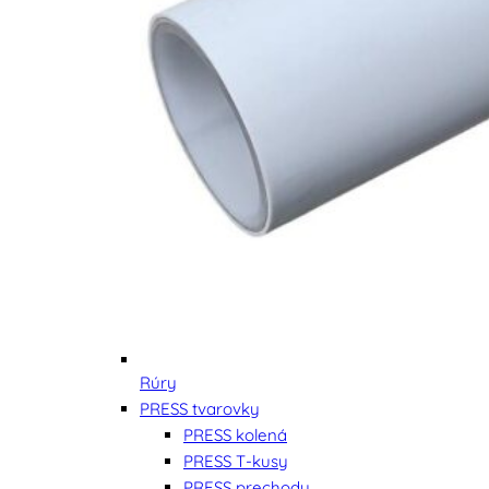
Rúry
PRESS tvarovky
PRESS kolená
PRESS T-kusy
PRESS prechody