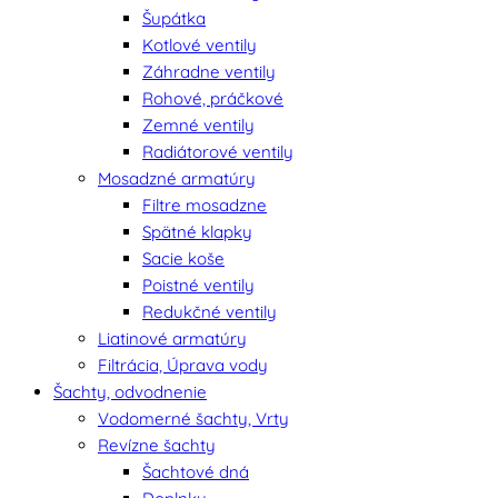
Šupátka
Kotlové ventily
Záhradne ventily
Rohové, práčkové
Zemné ventily
Radiátorové ventily
Mosadzné armatúry
Filtre mosadzne
Spätné klapky
Sacie koše
Poistné ventily
Redukčné ventily
Liatinové armatúry
Filtrácia, Úprava vody
Šachty, odvodnenie
Vodomerné šachty, Vrty
Revízne šachty
Šachtové dná