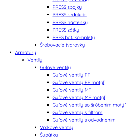
PRESS spojky
PRESS redukcie
PRESS nástenky
PRESS zátky
PRES bat. komplety
Šróbovacie tvarovky
Armatúry
Ventily
Guľové ventily
Guľové ventily FF
Guľové ventily FF motýľ
Guľové ventily MF
Guľové ventily MF motýľ
Guľové ventily so šróbením motýľ
Guľové ventily s filtrom
Guľové ventily s odvodnením
Vrškové ventily
Šupátka