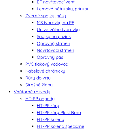
EF navŕtavací ventil
Lemové nátrubky, príruby
Zverné spojky, pásy
MS tvarovky na PE
Univerzálne tvarovky
Spojky na pozink
Opravný strmeň
Navŕtavací strmeň
Opravný pás
PVC tlakový vodovod
Kabelové chráničky
Rúry do vrtu
Strešné žľaby
Vnútorné rozvody
HT-PP odpady
HT-PP rúry
HT-PP rúry Plast Brno
HT-PP kolená
HT-PP kolená špeciálne