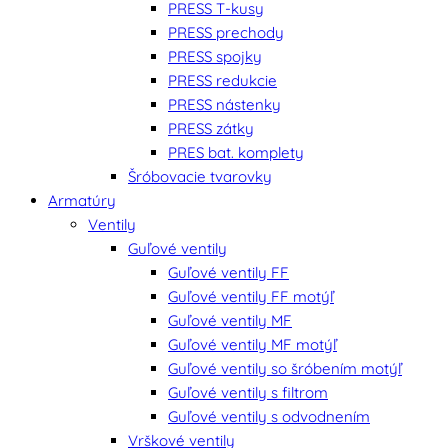
PRESS T-kusy
PRESS prechody
PRESS spojky
PRESS redukcie
PRESS nástenky
PRESS zátky
PRES bat. komplety
Šróbovacie tvarovky
Armatúry
Ventily
Guľové ventily
Guľové ventily FF
Guľové ventily FF motýľ
Guľové ventily MF
Guľové ventily MF motýľ
Guľové ventily so šróbením motýľ
Guľové ventily s filtrom
Guľové ventily s odvodnením
Vrškové ventily