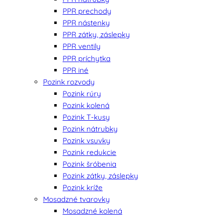
PPR prechody
PPR nástenky
PPR zátky, záslepky
PPR ventily
PPR príchytka
PPR iné
Pozink rozvody
Pozink rúry
Pozink kolená
Pozink T-kusy
Pozink nátrubky
Pozink vsuvky
Pozink redukcie
Pozink šróbenia
Pozink zátky, záslepky
Pozink kríže
Mosadzné tvarovky
Mosadzné kolená