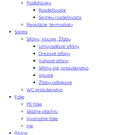
Podlahovky
Rozdeľovače
Skrinky rozdeľovača
Regulácie, termostaty
Sanita
Sifóny, Vpuste, Žľaby
Umývadlové sifóny
Drezové sifóny
Vaňové sifóny
Sifóny iné, príslušenstvo
Vpuste
Žľaby odtokové
WC príslušenstvo
Fólie
PE fólie
Silážne plachty
Výstražné fólie
Iné
Rôzne