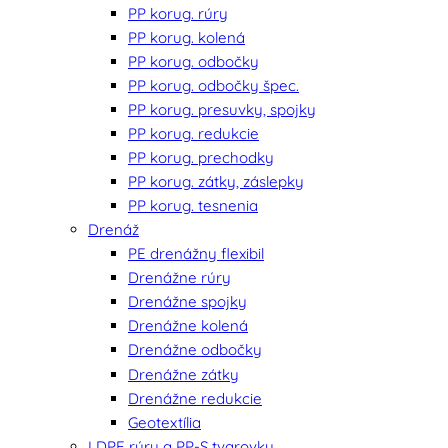
PP korug. rúry
PP korug. kolená
PP korug. odbočky
PP korug. odbočky špec.
PP korug. presuvky, spojky
PP korug. redukcie
PP korug. prechodky
PP korug. zátky, záslepky
PP korug. tesnenia
Drenáž
PE drenážny flexibil
Drenážne rúry
Drenážne spojky
Drenážne kolená
Drenážne odbočky
Drenážne zátky
Drenážne redukcie
Geotextília
LDPE rúry a PP-S tvarovky