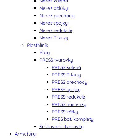
Nerez kolená
Nerez oblúky
Nerez prechody
Nerez spojky
Nerez redukcie
Nerez T-kusy
Plasthliník
Rúry
PRESS tvarovky
PRESS kolená
PRESS T-kusy
PRESS prechody
PRESS spojky
PRESS redukcie
PRESS nástenky
PRESS zátky
PRES bat. komplety
Šróbovacie tvarovky
Armatúry