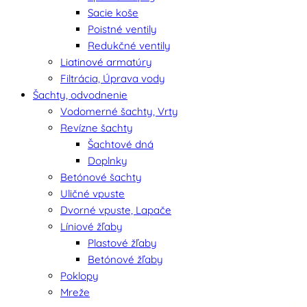
Sacie koše
Poistné ventily
Redukčné ventily
Liatinové armatúry
Filtrácia, Úprava vody
Šachty, odvodnenie
Vodomerné šachty, Vrty
Revízne šachty
Šachtové dná
Doplnky
Betónové šachty
Uličné vpuste
Dvorné vpuste, Lapače
Líniové žľaby
Plastové žľaby
Betónové žľaby
Poklopy
Mreže