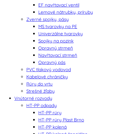
EF navŕtavací ventil
Lemové nátrubky, príruby
Zverné spojky, pásy
MS tvarovky na PE
Univerzálne tvarovky
Spojky na pozink
Opravný strmeň
Navŕtavací strmeň
Opravný pás
PVC tlakový vodovod
Kabelové chráničky
Rúry do vrtu
Strešné žľaby
Vnútorné rozvody
HT-PP odpady
HT-PP rúry
HT-PP rúry Plast Brno
HT-PP kolená