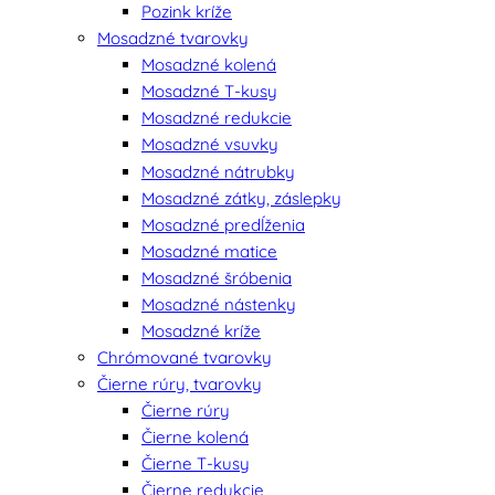
Pozink kríže
Mosadzné tvarovky
Mosadzné kolená
Mosadzné T-kusy
Mosadzné redukcie
Mosadzné vsuvky
Mosadzné nátrubky
Mosadzné zátky, záslepky
Mosadzné predĺženia
Mosadzné matice
Mosadzné šróbenia
Mosadzné nástenky
Mosadzné kríže
Chrómované tvarovky
Čierne rúry, tvarovky
Čierne rúry
Čierne kolená
Čierne T-kusy
Čierne redukcie