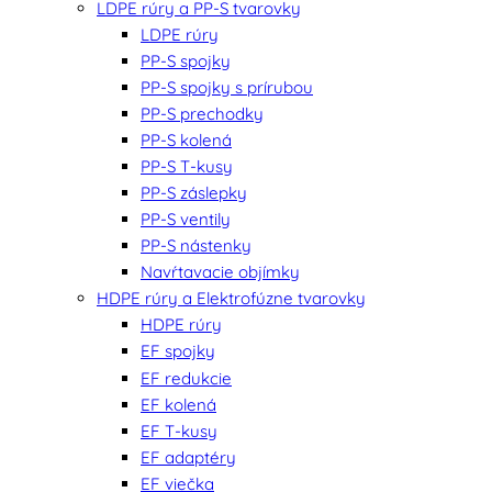
LDPE rúry a PP-S tvarovky
LDPE rúry
PP-S spojky
PP-S spojky s prírubou
PP-S prechodky
PP-S kolená
PP-S T-kusy
PP-S záslepky
PP-S ventily
PP-S nástenky
Navŕtavacie objímky
HDPE rúry a Elektrofúzne tvarovky
HDPE rúry
EF spojky
EF redukcie
EF kolená
EF T-kusy
EF adaptéry
EF viečka