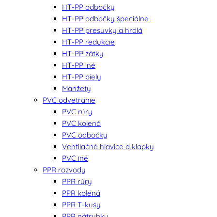
HT-PP odbočky
HT-PP odbočky špeciálne
HT-PP presuvky a hrdlá
HT-PP redukcie
HT-PP zátky
HT-PP iné
HT-PP biely
Manžety
PVC odvetranie
PVC rúry
PVC kolená
PVC odbočky
Ventilačné hlavice a klapky
PVC iné
PPR rozvody
PPR rúry
PPR kolená
PPR T-kusy
PPR nátrubky