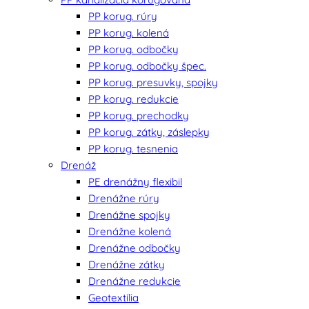
PP korug. rúry
PP korug. kolená
PP korug. odbočky
PP korug. odbočky špec.
PP korug. presuvky, spojky
PP korug. redukcie
PP korug. prechodky
PP korug. zátky, záslepky
PP korug. tesnenia
Drenáž
PE drenážny flexibil
Drenážne rúry
Drenážne spojky
Drenážne kolená
Drenážne odbočky
Drenážne zátky
Drenážne redukcie
Geotextília