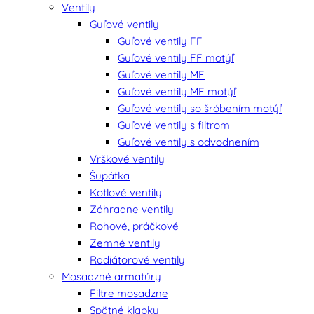
Ventily
Guľové ventily
Guľové ventily FF
Guľové ventily FF motýľ
Guľové ventily MF
Guľové ventily MF motýľ
Guľové ventily so šróbením motýľ
Guľové ventily s filtrom
Guľové ventily s odvodnením
Vrškové ventily
Šupátka
Kotlové ventily
Záhradne ventily
Rohové, práčkové
Zemné ventily
Radiátorové ventily
Mosadzné armatúry
Filtre mosadzne
Spätné klapky