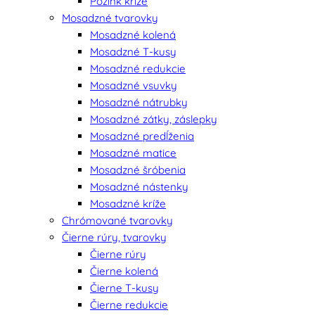
Pozink kríže
Mosadzné tvarovky
Mosadzné kolená
Mosadzné T-kusy
Mosadzné redukcie
Mosadzné vsuvky
Mosadzné nátrubky
Mosadzné zátky, záslepky
Mosadzné predĺženia
Mosadzné matice
Mosadzné šróbenia
Mosadzné nástenky
Mosadzné kríže
Chrómované tvarovky
Čierne rúry, tvarovky
Čierne rúry
Čierne kolená
Čierne T-kusy
Čierne redukcie