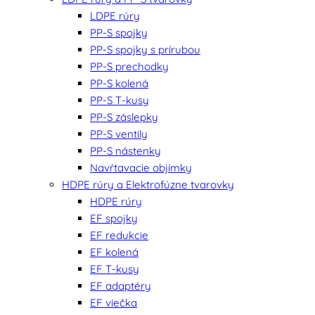
LDPE rúry
PP-S spojky
PP-S spojky s prírubou
PP-S prechodky
PP-S kolená
PP-S T-kusy
PP-S záslepky
PP-S ventily
PP-S nástenky
Navŕtavacie objímky
HDPE rúry a Elektrofúzne tvarovky
HDPE rúry
EF spojky
EF redukcie
EF kolená
EF T-kusy
EF adaptéry
EF viečka