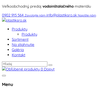
Veľkoobchodný predaj
vodoinštalačného
materiálu
0902 915 564
info@plastiksro.sk
Zavolajte nám
Napíšte nám
Produkty
Produkty
Sortiment
Na stiahnutie
Galéria
Kontakt
0
Dopyt
Menu