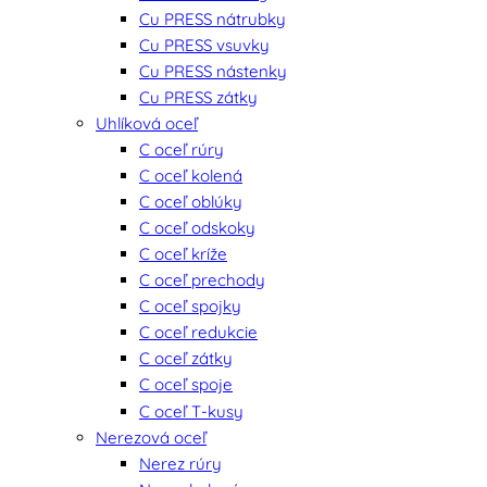
Cu PRESS nátrubky
Cu PRESS vsuvky
Cu PRESS nástenky
Cu PRESS zátky
Uhlíková oceľ
C oceľ rúry
C oceľ kolená
C oceľ oblúky
C oceľ odskoky
C oceľ kríže
C oceľ prechody
C oceľ spojky
C oceľ redukcie
C oceľ zátky
C oceľ spoje
C oceľ T-kusy
Nerezová oceľ
Nerez rúry