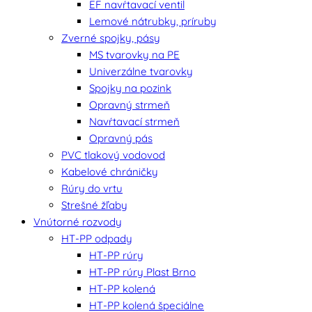
EF navŕtavací ventil
Lemové nátrubky, príruby
Zverné spojky, pásy
MS tvarovky na PE
Univerzálne tvarovky
Spojky na pozink
Opravný strmeň
Navŕtavací strmeň
Opravný pás
PVC tlakový vodovod
Kabelové chráničky
Rúry do vrtu
Strešné žľaby
Vnútorné rozvody
HT-PP odpady
HT-PP rúry
HT-PP rúry Plast Brno
HT-PP kolená
HT-PP kolená špeciálne