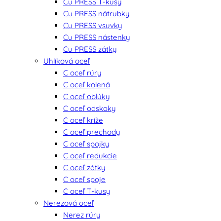
Cu PRESS T-kusy
Cu PRESS nátrubky
Cu PRESS vsuvky
Cu PRESS nástenky
Cu PRESS zátky
Uhlíková oceľ
C oceľ rúry
C oceľ kolená
C oceľ oblúky
C oceľ odskoky
C oceľ kríže
C oceľ prechody
C oceľ spojky
C oceľ redukcie
C oceľ zátky
C oceľ spoje
C oceľ T-kusy
Nerezová oceľ
Nerez rúry