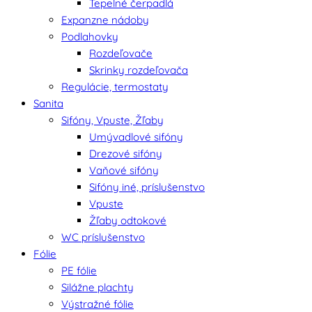
Tepelné čerpadlá
Expanzne nádoby
Podlahovky
Rozdeľovače
Skrinky rozdeľovača
Regulácie, termostaty
Sanita
Sifóny, Vpuste, Žľaby
Umývadlové sifóny
Drezové sifóny
Vaňové sifóny
Sifóny iné, príslušenstvo
Vpuste
Žľaby odtokové
WC príslušenstvo
Fólie
PE fólie
Silážne plachty
Výstražné fólie