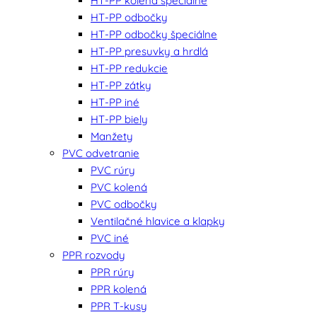
HT-PP kolená špeciálne
HT-PP odbočky
HT-PP odbočky špeciálne
HT-PP presuvky a hrdlá
HT-PP redukcie
HT-PP zátky
HT-PP iné
HT-PP biely
Manžety
PVC odvetranie
PVC rúry
PVC kolená
PVC odbočky
Ventilačné hlavice a klapky
PVC iné
PPR rozvody
PPR rúry
PPR kolená
PPR T-kusy