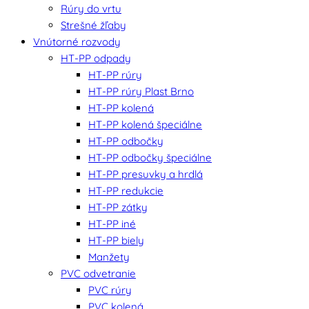
Rúry do vrtu
Strešné žľaby
Vnútorné rozvody
HT-PP odpady
HT-PP rúry
HT-PP rúry Plast Brno
HT-PP kolená
HT-PP kolená špeciálne
HT-PP odbočky
HT-PP odbočky špeciálne
HT-PP presuvky a hrdlá
HT-PP redukcie
HT-PP zátky
HT-PP iné
HT-PP biely
Manžety
PVC odvetranie
PVC rúry
PVC kolená