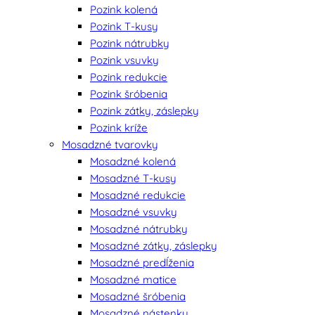
Pozink kolená
Pozink T-kusy
Pozink nátrubky
Pozink vsuvky
Pozink redukcie
Pozink šróbenia
Pozink zátky, záslepky
Pozink kríže
Mosadzné tvarovky
Mosadzné kolená
Mosadzné T-kusy
Mosadzné redukcie
Mosadzné vsuvky
Mosadzné nátrubky
Mosadzné zátky, záslepky
Mosadzné predĺženia
Mosadzné matice
Mosadzné šróbenia
Mosadzné nástenky