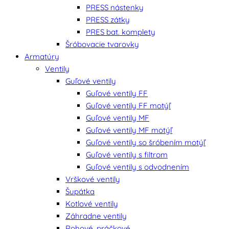
PRESS nástenky
PRESS zátky
PRES bat. komplety
Šróbovacie tvarovky
Armatúry
Ventily
Guľové ventily
Guľové ventily FF
Guľové ventily FF motýľ
Guľové ventily MF
Guľové ventily MF motýľ
Guľové ventily so šróbením motýľ
Guľové ventily s filtrom
Guľové ventily s odvodnením
Vrškové ventily
Šupátka
Kotlové ventily
Záhradne ventily
Rohové, práčkové