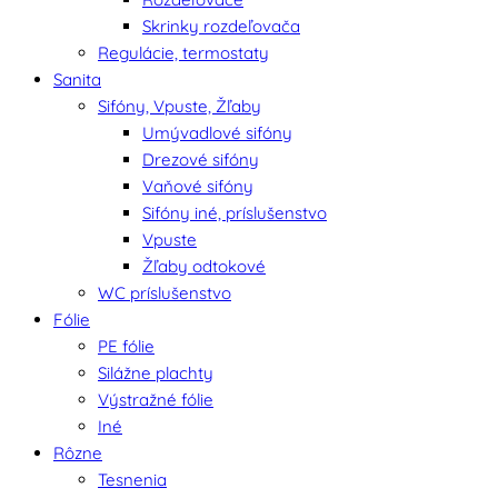
Skrinky rozdeľovača
Regulácie, termostaty
Sanita
Sifóny, Vpuste, Žľaby
Umývadlové sifóny
Drezové sifóny
Vaňové sifóny
Sifóny iné, príslušenstvo
Vpuste
Žľaby odtokové
WC príslušenstvo
Fólie
PE fólie
Silážne plachty
Výstražné fólie
Iné
Rôzne
Tesnenia