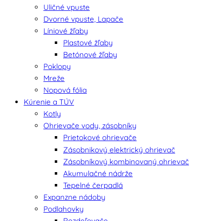
Uličné vpuste
Dvorné vpuste, Lapače
Líniové žľaby
Plastové žľaby
Betónové žľaby
Poklopy
Mreže
Nopová fólia
Kúrenie a TÚV
Kotly
Ohrievače vody, zásobníky
Prietokové ohrievače
Zásobnikový elektrický ohrievač
Zásobníkový kombinovaný ohrievač
Akumulačné nádrže
Tepelné čerpadlá
Expanzne nádoby
Podlahovky
Rozdeľovače