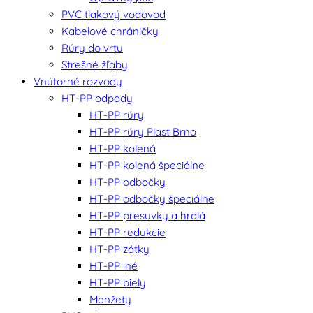
PVC tlakový vodovod
Kabelové chráničky
Rúry do vrtu
Strešné žľaby
Vnútorné rozvody
HT-PP odpady
HT-PP rúry
HT-PP rúry Plast Brno
HT-PP kolená
HT-PP kolená špeciálne
HT-PP odbočky
HT-PP odbočky špeciálne
HT-PP presuvky a hrdlá
HT-PP redukcie
HT-PP zátky
HT-PP iné
HT-PP biely
Manžety