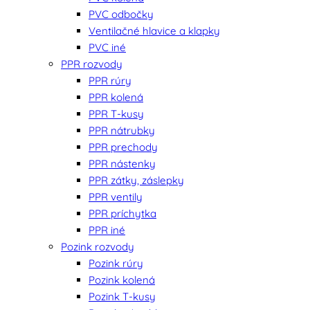
PVC odbočky
Ventilačné hlavice a klapky
PVC iné
PPR rozvody
PPR rúry
PPR kolená
PPR T-kusy
PPR nátrubky
PPR prechody
PPR nástenky
PPR zátky, záslepky
PPR ventily
PPR príchytka
PPR iné
Pozink rozvody
Pozink rúry
Pozink kolená
Pozink T-kusy