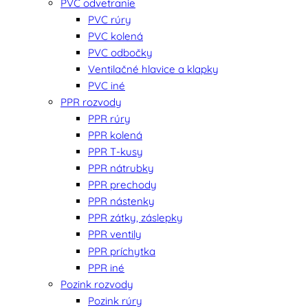
PVC odvetranie
PVC rúry
PVC kolená
PVC odbočky
Ventilačné hlavice a klapky
PVC iné
PPR rozvody
PPR rúry
PPR kolená
PPR T-kusy
PPR nátrubky
PPR prechody
PPR nástenky
PPR zátky, záslepky
PPR ventily
PPR príchytka
PPR iné
Pozink rozvody
Pozink rúry