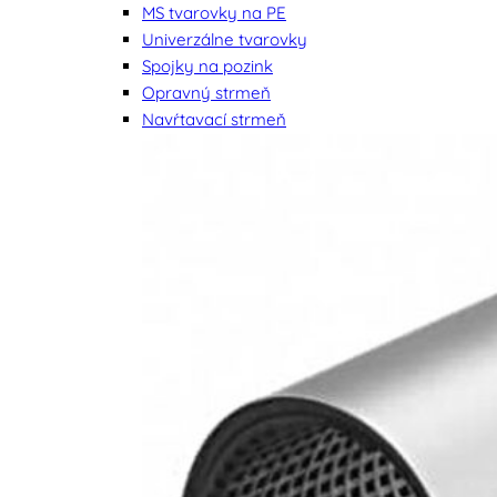
MS tvarovky na PE
Univerzálne tvarovky
Spojky na pozink
Opravný strmeň
Navŕtavací strmeň