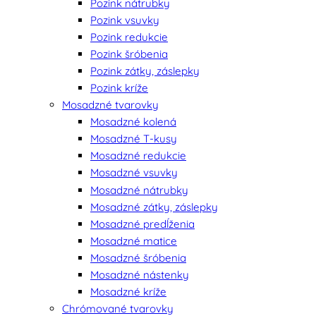
Pozink nátrubky
Pozink vsuvky
Pozink redukcie
Pozink šróbenia
Pozink zátky, záslepky
Pozink kríže
Mosadzné tvarovky
Mosadzné kolená
Mosadzné T-kusy
Mosadzné redukcie
Mosadzné vsuvky
Mosadzné nátrubky
Mosadzné zátky, záslepky
Mosadzné predĺženia
Mosadzné matice
Mosadzné šróbenia
Mosadzné nástenky
Mosadzné kríže
Chrómované tvarovky