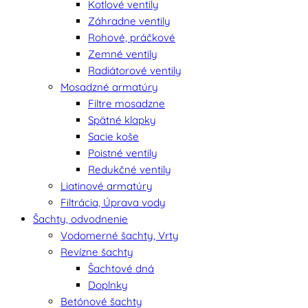
Kotlové ventily
Záhradne ventily
Rohové, práčkové
Zemné ventily
Radiátorové ventily
Mosadzné armatúry
Filtre mosadzne
Spätné klapky
Sacie koše
Poistné ventily
Redukčné ventily
Liatinové armatúry
Filtrácia, Úprava vody
Šachty, odvodnenie
Vodomerné šachty, Vrty
Revízne šachty
Šachtové dná
Doplnky
Betónové šachty