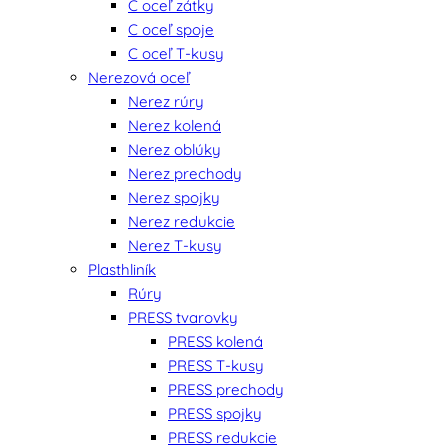
C oceľ zátky
C oceľ spoje
C oceľ T-kusy
Nerezová oceľ
Nerez rúry
Nerez kolená
Nerez oblúky
Nerez prechody
Nerez spojky
Nerez redukcie
Nerez T-kusy
Plasthliník
Rúry
PRESS tvarovky
PRESS kolená
PRESS T-kusy
PRESS prechody
PRESS spojky
PRESS redukcie