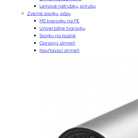
Lemové nátrubky, príruby
Zverné spojky, pásy
MS tvarovky na PE
Univerzálne tvarovky
Spojky na pozink
Opravný strmeň
Navŕtavací strmeň