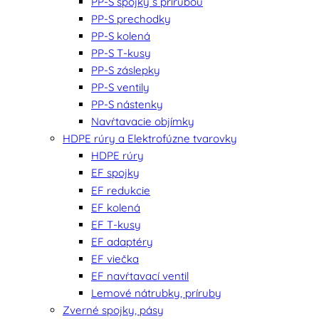
PP-S spojky s prírubou
PP-S prechodky
PP-S kolená
PP-S T-kusy
PP-S záslepky
PP-S ventily
PP-S nástenky
Navŕtavacie objímky
HDPE rúry a Elektrofúzne tvarovky
HDPE rúry
EF spojky
EF redukcie
EF kolená
EF T-kusy
EF adaptéry
EF viečka
EF navŕtavací ventil
Lemové nátrubky, príruby
Zverné spojky, pásy