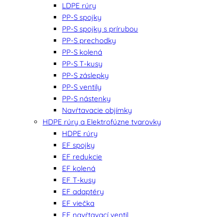
LDPE rúry
PP-S spojky
PP-S spojky s prírubou
PP-S prechodky
PP-S kolená
PP-S T-kusy
PP-S záslepky
PP-S ventily
PP-S nástenky
Navŕtavacie objímky
HDPE rúry a Elektrofúzne tvarovky
HDPE rúry
EF spojky
EF redukcie
EF kolená
EF T-kusy
EF adaptéry
EF viečka
EF navŕtavací ventil