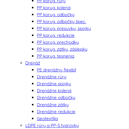
PP korug. rúry
PP korug. kolená
PP korug. odbočky
PP korug. odbočky špec.
PP korug. presuvky, spojky
PP korug. redukcie
PP korug. prechodky
PP korug. zátky, záslepky
PP korug. tesnenia
Drenáž
PE drenážny flexibil
Drenážne rúry
Drenážne spojky
Drenážne kolená
Drenážne odbočky
Drenážne zátky
Drenážne redukcie
Geotextília
LDPE rúry a PP-S tvarovky