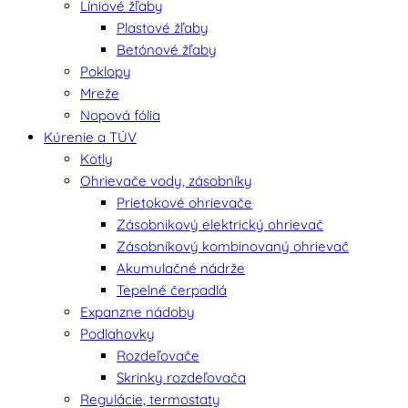
Líniové žľaby
Plastové žľaby
Betónové žľaby
Poklopy
Mreže
Nopová fólia
Kúrenie a TÚV
Kotly
Ohrievače vody, zásobníky
Prietokové ohrievače
Zásobnikový elektrický ohrievač
Zásobníkový kombinovaný ohrievač
Akumulačné nádrže
Tepelné čerpadlá
Expanzne nádoby
Podlahovky
Rozdeľovače
Skrinky rozdeľovača
Regulácie, termostaty