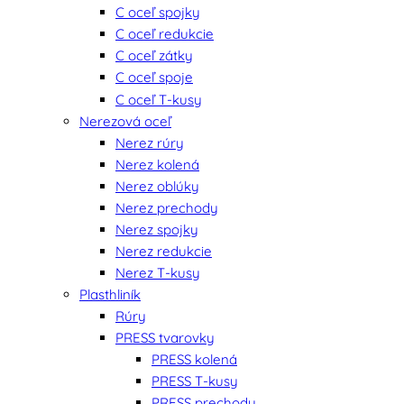
C oceľ spojky
C oceľ redukcie
C oceľ zátky
C oceľ spoje
C oceľ T-kusy
Nerezová oceľ
Nerez rúry
Nerez kolená
Nerez oblúky
Nerez prechody
Nerez spojky
Nerez redukcie
Nerez T-kusy
Plasthliník
Rúry
PRESS tvarovky
PRESS kolená
PRESS T-kusy
PRESS prechody