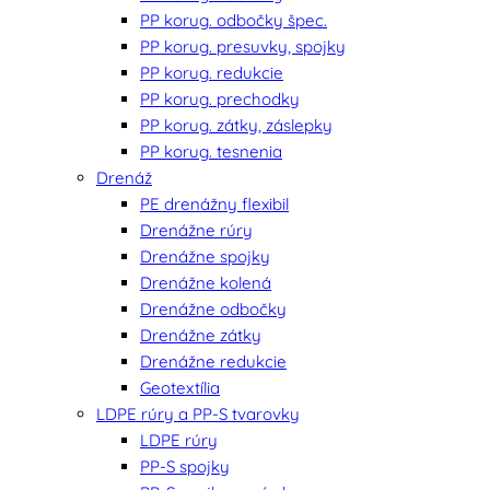
PP korug. odbočky špec.
PP korug. presuvky, spojky
PP korug. redukcie
PP korug. prechodky
PP korug. zátky, záslepky
PP korug. tesnenia
Drenáž
PE drenážny flexibil
Drenážne rúry
Drenážne spojky
Drenážne kolená
Drenážne odbočky
Drenážne zátky
Drenážne redukcie
Geotextília
LDPE rúry a PP-S tvarovky
LDPE rúry
PP-S spojky