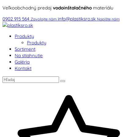
Veľkoobchodný predaj
vodoinštalačného
materiálu
0902 915 564
info@plastiksro.sk
Zavolajte nám
Napíšte nám
Produkty
Produkty
Sortiment
Na stiahnutie
Galéria
Kontakt