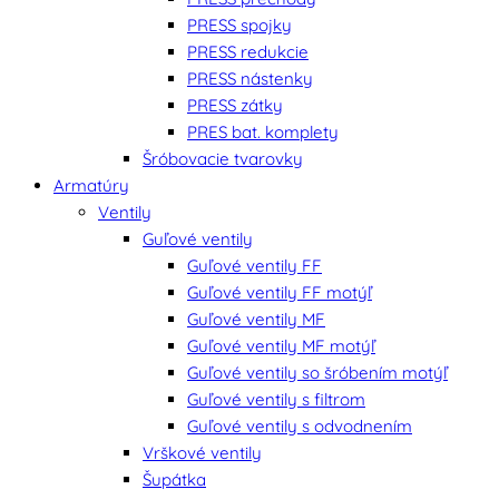
PRESS spojky
PRESS redukcie
PRESS nástenky
PRESS zátky
PRES bat. komplety
Šróbovacie tvarovky
Armatúry
Ventily
Guľové ventily
Guľové ventily FF
Guľové ventily FF motýľ
Guľové ventily MF
Guľové ventily MF motýľ
Guľové ventily so šróbením motýľ
Guľové ventily s filtrom
Guľové ventily s odvodnením
Vrškové ventily
Šupátka