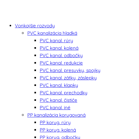
Vonkajšie rozvody
PVC kanalizácia hladká
PVC kanal. rúry
PVC kanal. kolená
PVC kanal. odbočky
PVC kanal. redukcie
PVC kanal. presuvky, spojky
PVC kanal. zátky, záslepky
PVC kanal. klapky
PVC kanal. prechodky
PVC kanal. čističe
PVC kanal. iné
PP kanalizácia korugovaná
PP korug. rúry
PP korug. kolená
PP korug. odbočky