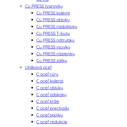
Cu PRESS tvarovky
Cu PRESS kolená
Cu PRESS oblúky
Cu PRESS nadoblúky
Cu PRESS T-kusy
Cu PRESS nátrubky
Cu PRESS vsuvky
Cu PRESS nástenky
Cu PRESS zátky
Uhlíková oceľ
C oceľ rúry
C oceľ kolená
C oceľ oblúky
C oceľ odskoky
C oceľ kríže
C oceľ prechody
C oceľ spojky
C oceľ redukcie