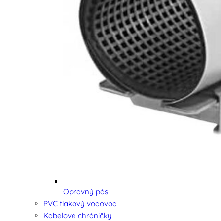
Opravný pás
PVC tlakový vodovod
Kabelové chráničky