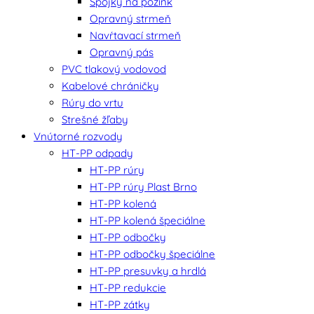
Spojky na pozink
Opravný strmeň
Navŕtavací strmeň
Opravný pás
PVC tlakový vodovod
Kabelové chráničky
Rúry do vrtu
Strešné žľaby
Vnútorné rozvody
HT-PP odpady
HT-PP rúry
HT-PP rúry Plast Brno
HT-PP kolená
HT-PP kolená špeciálne
HT-PP odbočky
HT-PP odbočky špeciálne
HT-PP presuvky a hrdlá
HT-PP redukcie
HT-PP zátky