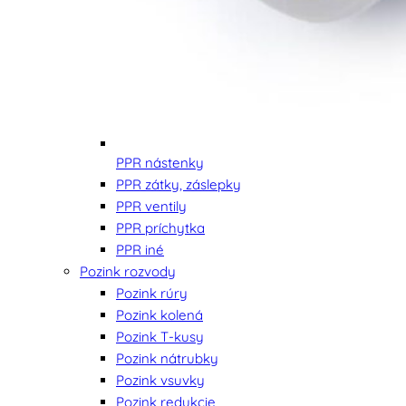
PPR nástenky
PPR zátky, záslepky
PPR ventily
PPR príchytka
PPR iné
Pozink rozvody
Pozink rúry
Pozink kolená
Pozink T-kusy
Pozink nátrubky
Pozink vsuvky
Pozink redukcie