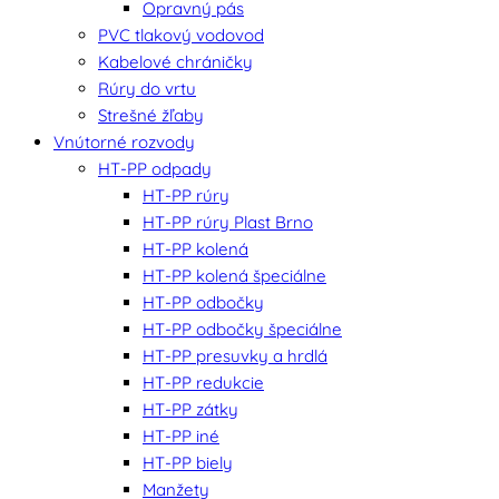
Opravný pás
PVC tlakový vodovod
Kabelové chráničky
Rúry do vrtu
Strešné žľaby
Vnútorné rozvody
HT-PP odpady
HT-PP rúry
HT-PP rúry Plast Brno
HT-PP kolená
HT-PP kolená špeciálne
HT-PP odbočky
HT-PP odbočky špeciálne
HT-PP presuvky a hrdlá
HT-PP redukcie
HT-PP zátky
HT-PP iné
HT-PP biely
Manžety