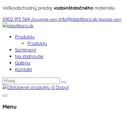
Veľkoobchodný predaj
vodoinštalačného
materiálu
0902 915 564
info@plastiksro.sk
Zavolajte nám
Napíšte nám
Produkty
Produkty
Sortiment
Na stiahnutie
Galéria
Kontakt
0
Dopyt
Menu