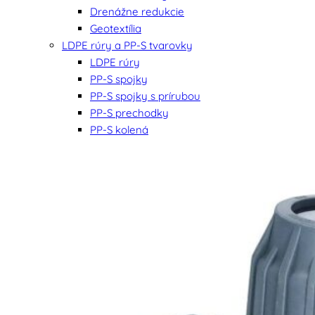
Drenážne redukcie
Geotextília
LDPE rúry a PP-S tvarovky
LDPE rúry
PP-S spojky
PP-S spojky s prírubou
PP-S prechodky
PP-S kolená