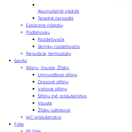
Akumulačné nádrže
Tepelné čerpadlá
Expanzne nádoby
Podlahovky
Rozdeľovače
Skrinky rozdeľovača
Regulácie, termostaty
Sanita
Sifóny, Vpuste, Žľaby
Umývadlové sifóny
Drezové sifóny
Vaňové sifóny
Sifóny iné, príslušenstvo
Vpuste
Žľaby odtokové
WC príslušenstvo
Fólie
PE fólie