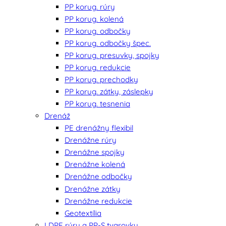
PP korug. rúry
PP korug. kolená
PP korug. odbočky
PP korug. odbočky špec.
PP korug. presuvky, spojky
PP korug. redukcie
PP korug. prechodky
PP korug. zátky, záslepky
PP korug. tesnenia
Drenáž
PE drenážny flexibil
Drenážne rúry
Drenážne spojky
Drenážne kolená
Drenážne odbočky
Drenážne zátky
Drenážne redukcie
Geotextília
LDPE rúry a PP-S tvarovky