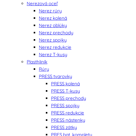
Nerezová oceľ
Nerez rúry
Nerez kolená
Nerez oblúky
Nerez prechody
Nerez spojky
Nerez redukcie
Nerez T-kusy
Plasthliník
Rúry
PRESS tvarovky
PRESS kolená
PRESS T-kusy
PRESS prechody
PRESS spojky
PRESS redukcie
PRESS nástenky
PRESS zátky
PRES bat. komplety