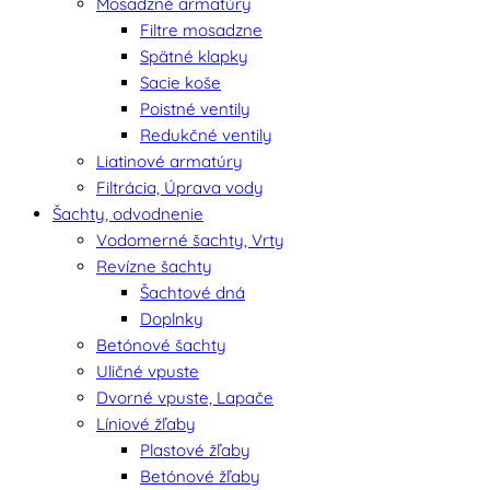
Mosadzné armatúry
Filtre mosadzne
Spätné klapky
Sacie koše
Poistné ventily
Redukčné ventily
Liatinové armatúry
Filtrácia, Úprava vody
Šachty, odvodnenie
Vodomerné šachty, Vrty
Revízne šachty
Šachtové dná
Doplnky
Betónové šachty
Uličné vpuste
Dvorné vpuste, Lapače
Líniové žľaby
Plastové žľaby
Betónové žľaby