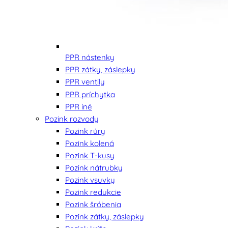
PPR nástenky
PPR zátky, záslepky
PPR ventily
PPR príchytka
PPR iné
Pozink rozvody
Pozink rúry
Pozink kolená
Pozink T-kusy
Pozink nátrubky
Pozink vsuvky
Pozink redukcie
Pozink šróbenia
Pozink zátky, záslepky