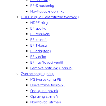
PP-S nástenky
Navŕtavacie objímky
HDPE rúry a Elektrofúzne tvarovky
HDPE rúry
EF spojky
EF redukcie
EF kolená
EF T-kusy
EF adaptéry
EF viečka
EF navŕtavací ventil
Lemové nátrubky, príruby
Zverné spojky, pásy
MS tvarovky na PE
Univerzálne tvarovky
Spojky na pozink
Opravný strmeň
Navŕtavací strmeň