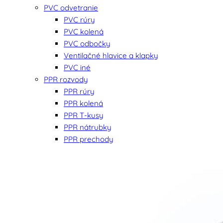
PVC odvetranie
PVC rúry
PVC kolená
PVC odbočky
Ventilačné hlavice a klapky
PVC iné
PPR rozvody
PPR rúry
PPR kolená
PPR T-kusy
PPR nátrubky
PPR prechody