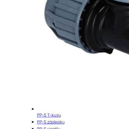
PP-S T-kusy
PP-S záslepky
PP-S ventily