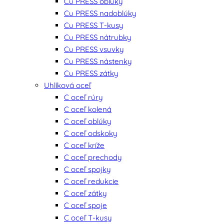
Cu PRESS oblúky
Cu PRESS nadoblúky
Cu PRESS T-kusy
Cu PRESS nátrubky
Cu PRESS vsuvky
Cu PRESS nástenky
Cu PRESS zátky
Uhlíková oceľ
C oceľ rúry
C oceľ kolená
C oceľ oblúky
C oceľ odskoky
C oceľ kríže
C oceľ prechody
C oceľ spojky
C oceľ redukcie
C oceľ zátky
C oceľ spoje
C oceľ T-kusy