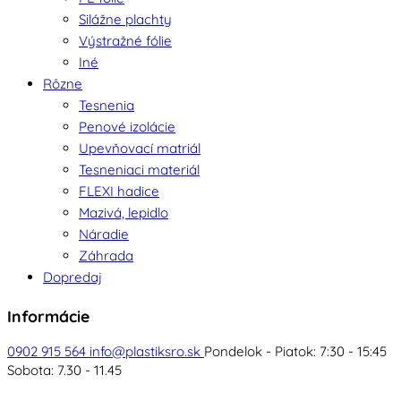
Silážne plachty
Výstražné fólie
Iné
Rôzne
Tesnenia
Penové izolácie
Upevňovací matriál
Tesneniaci materiál
FLEXI hadice
Mazivá, lepidlo
Náradie
Záhrada
Dopredaj
Informácie
0902 915 564
info@plastiksro.sk
Pondelok - Piatok: 7:30 - 15:45
Sobota: 7.30 - 11.45