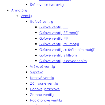
Šróbovacie tvarovky
Armatúry
Ventily
Guľové ventily
Guľové ventily FF
Guľové ventily FF motýľ
Guľové ventily MF
Guľové ventily MF motýľ
Guľové ventily so šróbením motýľ
Guľové ventily s filtrom
Guľové ventily s odvodnením
Vrškové ventily
Šupátka
Kotlové ventily
Záhradne ventily
Rohové, práčkové
Zemné ventily
Radiátorové ventily