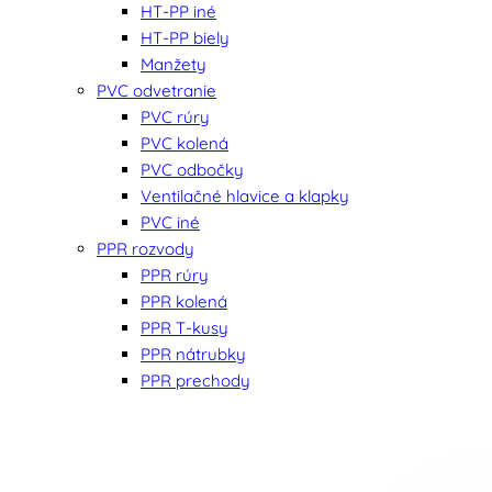
HT-PP iné
HT-PP biely
Manžety
PVC odvetranie
PVC rúry
PVC kolená
PVC odbočky
Ventilačné hlavice a klapky
PVC iné
PPR rozvody
PPR rúry
PPR kolená
PPR T-kusy
PPR nátrubky
PPR prechody