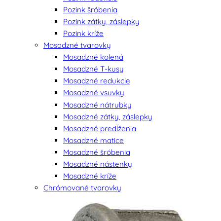
Pozink šróbenia
Pozink zátky, záslepky
Pozink kríže
Mosadzné tvarovky
Mosadzné kolená
Mosadzné T-kusy
Mosadzné redukcie
Mosadzné vsuvky
Mosadzné nátrubky
Mosadzné zátky, záslepky
Mosadzné predĺženia
Mosadzné matice
Mosadzné šróbenia
Mosadzné nástenky
Mosadzné kríže
Chrómované tvarovky