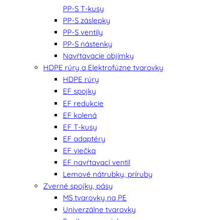
PP-S T-kusy
PP-S záslepky
PP-S ventily
PP-S nástenky
Navŕtavacie objímky
HDPE rúry a Elektrofúzne tvarovky
HDPE rúry
EF spojky
EF redukcie
EF kolená
EF T-kusy
EF adaptéry
EF viečka
EF navŕtavací ventil
Lemové nátrubky, príruby
Zverné spojky, pásy
MS tvarovky na PE
Univerzálne tvarovky