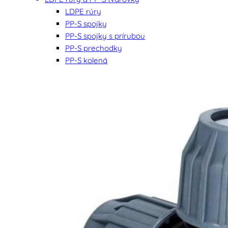
LDPE rúry
PP-S spojky
PP-S spojky s prírubou
PP-S prechodky
PP-S kolená