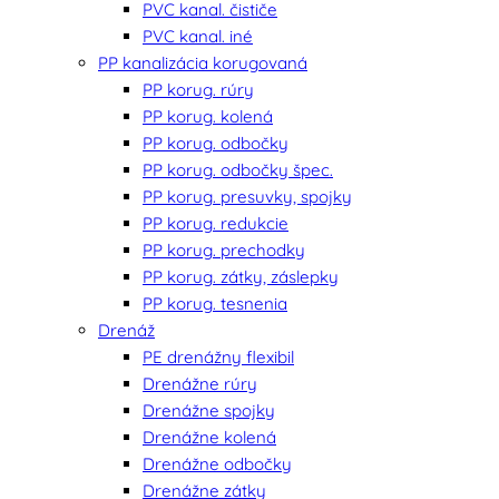
PVC kanal. čističe
PVC kanal. iné
PP kanalizácia korugovaná
PP korug. rúry
PP korug. kolená
PP korug. odbočky
PP korug. odbočky špec.
PP korug. presuvky, spojky
PP korug. redukcie
PP korug. prechodky
PP korug. zátky, záslepky
PP korug. tesnenia
Drenáž
PE drenážny flexibil
Drenážne rúry
Drenážne spojky
Drenážne kolená
Drenážne odbočky
Drenážne zátky