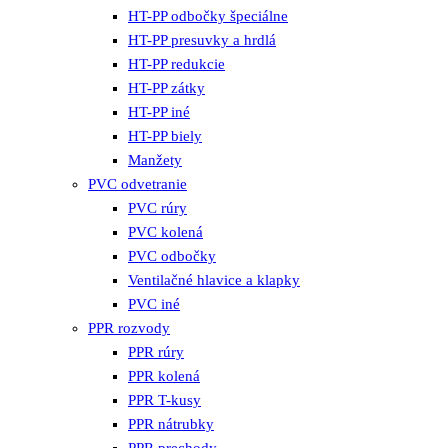
HT-PP odbočky špeciálne
HT-PP presuvky a hrdlá
HT-PP redukcie
HT-PP zátky
HT-PP iné
HT-PP biely
Manžety
PVC odvetranie
PVC rúry
PVC kolená
PVC odbočky
Ventilačné hlavice a klapky
PVC iné
PPR rozvody
PPR rúry
PPR kolená
PPR T-kusy
PPR nátrubky