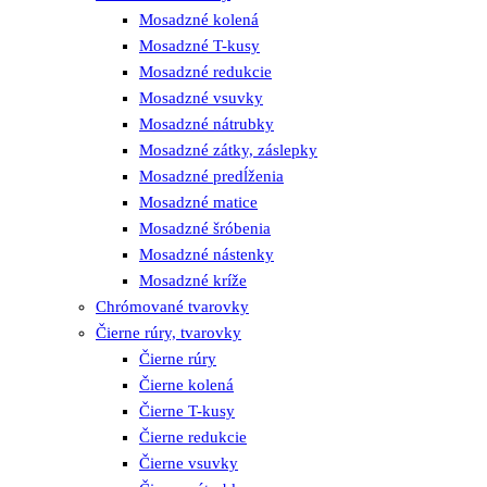
Mosadzné kolená
Mosadzné T-kusy
Mosadzné redukcie
Mosadzné vsuvky
Mosadzné nátrubky
Mosadzné zátky, záslepky
Mosadzné predĺženia
Mosadzné matice
Mosadzné šróbenia
Mosadzné nástenky
Mosadzné kríže
Chrómované tvarovky
Čierne rúry, tvarovky
Čierne rúry
Čierne kolená
Čierne T-kusy
Čierne redukcie
Čierne vsuvky