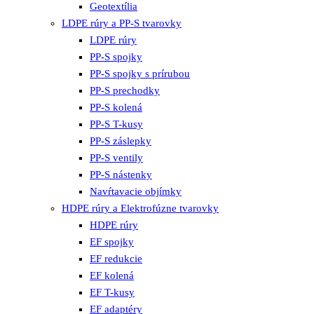
Geotextília
LDPE rúry a PP-S tvarovky
LDPE rúry
PP-S spojky
PP-S spojky s prírubou
PP-S prechodky
PP-S kolená
PP-S T-kusy
PP-S záslepky
PP-S ventily
PP-S nástenky
Navŕtavacie objímky
HDPE rúry a Elektrofúzne tvarovky
HDPE rúry
EF spojky
EF redukcie
EF kolená
EF T-kusy
EF adaptéry