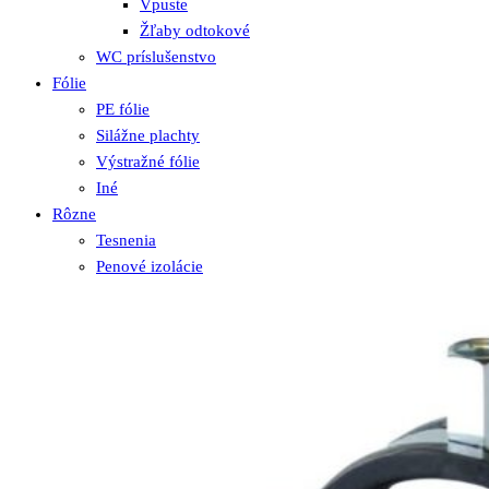
Vpuste
Žľaby odtokové
WC príslušenstvo
Fólie
PE fólie
Silážne plachty
Výstražné fólie
Iné
Rôzne
Tesnenia
Penové izolácie