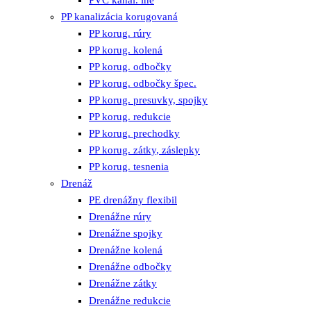
PVC kanal. iné
PP kanalizácia korugovaná
PP korug. rúry
PP korug. kolená
PP korug. odbočky
PP korug. odbočky špec.
PP korug. presuvky, spojky
PP korug. redukcie
PP korug. prechodky
PP korug. zátky, záslepky
PP korug. tesnenia
Drenáž
PE drenážny flexibil
Drenážne rúry
Drenážne spojky
Drenážne kolená
Drenážne odbočky
Drenážne zátky
Drenážne redukcie