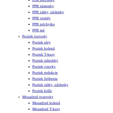
PPR prechody
PPR nástenky
PPR zátky, záslepky
PPR ventily
PPR príchytka
PPR iné
Pozink rozvody
Pozink rúry
Pozink kolená
Pozink T-kusy
Pozink nátrubky
Pozink vsuvky
Pozink redukcie
Pozink šróbenia
Pozink zátky, záslepky
Pozink kríže
Mosadzné tvarovky
Mosadzné kolená
Mosadzné T-kusy