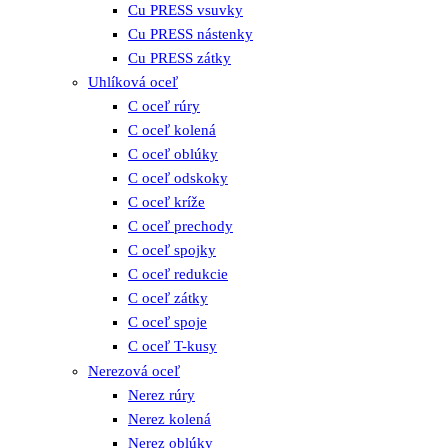
Cu PRESS vsuvky
Cu PRESS nástenky
Cu PRESS zátky
Uhlíková oceľ
C oceľ rúry
C oceľ kolená
C oceľ oblúky
C oceľ odskoky
C oceľ kríže
C oceľ prechody
C oceľ spojky
C oceľ redukcie
C oceľ zátky
C oceľ spoje
C oceľ T-kusy
Nerezová oceľ
Nerez rúry
Nerez kolená
Nerez oblúky