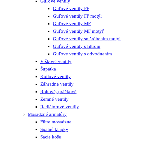
Guľové ventily
Guľové ventily FF
Guľové ventily FF motýľ
Guľové ventily MF
Guľové ventily MF motýľ
Guľové ventily so šróbením motýľ
Guľové ventily s filtrom
Guľové ventily s odvodnením
Vrškové ventily
Šupátka
Kotlové ventily
Záhradne ventily
Rohové, práčkové
Zemné ventily
Radiátorové ventily
Mosadzné armatúry
Filtre mosadzne
Spätné klapky
Sacie koše