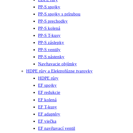
PP-S spojky
PP-S spojky s prírubou
PP-S prechodky
PP-S kolená
PP-S T-kusy
PP-S záslepky
PP-S ventily
PP-S nástenky
Navŕtavacie objímky
HDPE rúry a Elektrofúzne tvarovky
HDPE rúry
EF spojky
EF redukcie
EF kolená
EF T-kusy
EF adaptéry
EF viečka
EF navŕtavací ventil