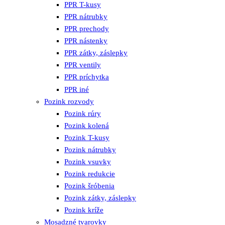
PPR T-kusy
PPR nátrubky
PPR prechody
PPR nástenky
PPR zátky, záslepky
PPR ventily
PPR príchytka
PPR iné
Pozink rozvody
Pozink rúry
Pozink kolená
Pozink T-kusy
Pozink nátrubky
Pozink vsuvky
Pozink redukcie
Pozink šróbenia
Pozink zátky, záslepky
Pozink kríže
Mosadzné tvarovky