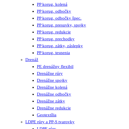
PP korug. kolená
PP korug. odbočky
PP korug. odbočky špec.
PP korug. presuvky, spojky
PP korug. redukcie
PP korug. prechodky
PP korug. zátky, záslepky
PP korug. tesnenia
Drenáž
PE drenážny flexibil
Drenážne rúry
Drenážne spojky
Drenážne kolená
Drenážne odbočky
Drenážne zátky
Drenážne redukcie
Geotextília
LDPE rúry a PP-S tvarovky
LDPE rúry