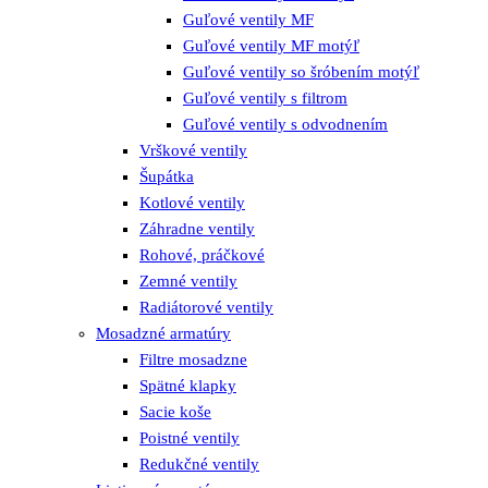
Guľové ventily MF
Guľové ventily MF motýľ
Guľové ventily so šróbením motýľ
Guľové ventily s filtrom
Guľové ventily s odvodnením
Vrškové ventily
Šupátka
Kotlové ventily
Záhradne ventily
Rohové, práčkové
Zemné ventily
Radiátorové ventily
Mosadzné armatúry
Filtre mosadzne
Spätné klapky
Sacie koše
Poistné ventily
Redukčné ventily