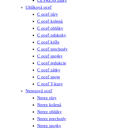
Cu PRESS zátky
Uhlíková oceľ
C oceľ rúry
C oceľ kolená
C oceľ oblúky
C oceľ odskoky
C oceľ kríže
C oceľ prechody
C oceľ spojky
C oceľ redukcie
C oceľ zátky
C oceľ spoje
C oceľ T-kusy
Nerezová oceľ
Nerez rúry
Nerez kolená
Nerez oblúky
Nerez prechody
Nerez spojky