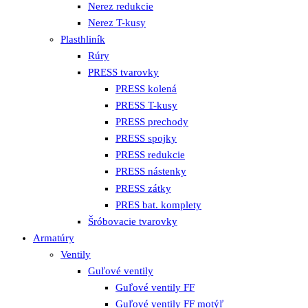
Nerez redukcie
Nerez T-kusy
Plasthliník
Rúry
PRESS tvarovky
PRESS kolená
PRESS T-kusy
PRESS prechody
PRESS spojky
PRESS redukcie
PRESS nástenky
PRESS zátky
PRES bat. komplety
Šróbovacie tvarovky
Armatúry
Ventily
Guľové ventily
Guľové ventily FF
Guľové ventily FF motýľ