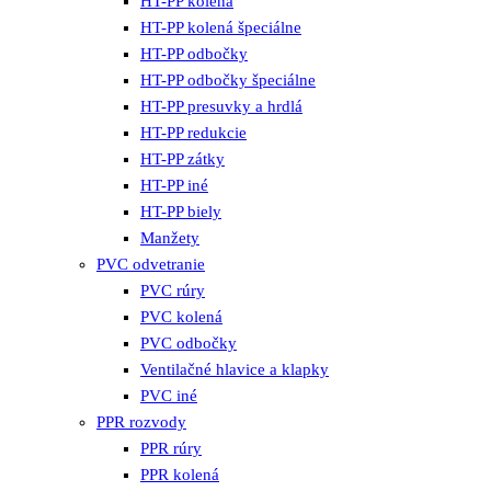
HT-PP kolená
HT-PP kolená špeciálne
HT-PP odbočky
HT-PP odbočky špeciálne
HT-PP presuvky a hrdlá
HT-PP redukcie
HT-PP zátky
HT-PP iné
HT-PP biely
Manžety
PVC odvetranie
PVC rúry
PVC kolená
PVC odbočky
Ventilačné hlavice a klapky
PVC iné
PPR rozvody
PPR rúry
PPR kolená