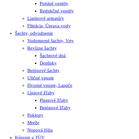
Poistné ventily
Redukčné ventily
Liatinové armatúry
Filtrácia, Úprava vody
Šachty, odvodnenie
Vodomerné šachty, Vrty
Revízne šachty
Šachtové dná
Doplnky
Betónové šachty
Uličné vpuste
Dvorné vpuste, Lapače
Líniové žľaby
Plastové žľaby
Betónové žľaby
Poklopy
Mreže
Nopová fólia
Kúrenie a TÚV