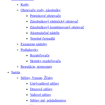
Kotly
Ohrievače vody, zásobníky
Prietokové ohrievače
Zásobnikový elektrický ohrievač
Zásobníkový kombinovaný ohrievač
Akumulačné nádrže
Tepelné čerpadlá
Expanzne nádoby
Podlahovky
Rozdeľovače
Skrinky rozdeľovača
Regulácie, termostaty
Sanita
Sifóny, Vpuste, Žľaby
Umývadlové sifóny
Drezové sifóny
Vaňové sifóny
Sifóny iné, príslušenstvo