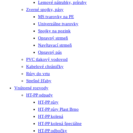
Lemové nátrubky, príruby
Zverné spojky, pásy
MS tvarovky na PE
Univerzálne tvarovky
Spojky na pozink
Opravný strmeň
Navŕtavací strmeň
Opravný pás
PVC tlakový vodovod
Kabelové chráničky
Rúry do vrtu
Strešné žľaby
Vnútorné rozvody
HT-PP odpady
HT-PP rúry
HT-PP rúry Plast Brno
HT-PP kolená
HT-PP kolená špeciálne
HT-PP odbočky