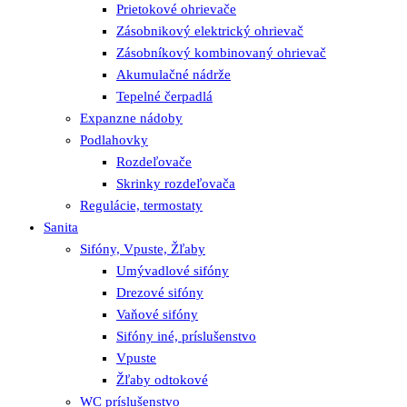
Prietokové ohrievače
Zásobnikový elektrický ohrievač
Zásobníkový kombinovaný ohrievač
Akumulačné nádrže
Tepelné čerpadlá
Expanzne nádoby
Podlahovky
Rozdeľovače
Skrinky rozdeľovača
Regulácie, termostaty
Sanita
Sifóny, Vpuste, Žľaby
Umývadlové sifóny
Drezové sifóny
Vaňové sifóny
Sifóny iné, príslušenstvo
Vpuste
Žľaby odtokové
WC príslušenstvo