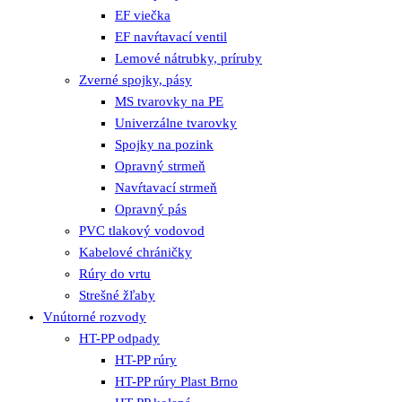
EF viečka
EF navŕtavací ventil
Lemové nátrubky, príruby
Zverné spojky, pásy
MS tvarovky na PE
Univerzálne tvarovky
Spojky na pozink
Opravný strmeň
Navŕtavací strmeň
Opravný pás
PVC tlakový vodovod
Kabelové chráničky
Rúry do vrtu
Strešné žľaby
Vnútorné rozvody
HT-PP odpady
HT-PP rúry
HT-PP rúry Plast Brno