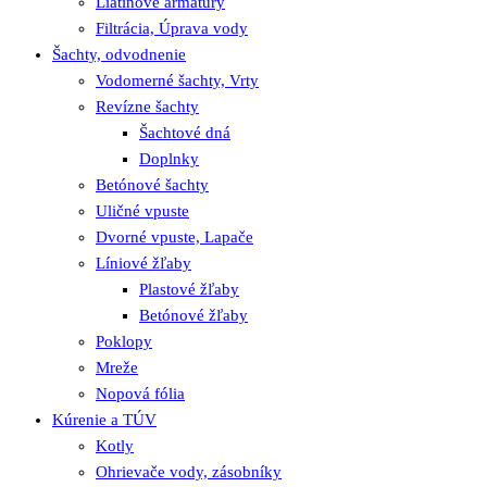
Liatinové armatúry
Filtrácia, Úprava vody
Šachty, odvodnenie
Vodomerné šachty, Vrty
Revízne šachty
Šachtové dná
Doplnky
Betónové šachty
Uličné vpuste
Dvorné vpuste, Lapače
Líniové žľaby
Plastové žľaby
Betónové žľaby
Poklopy
Mreže
Nopová fólia
Kúrenie a TÚV
Kotly
Ohrievače vody, zásobníky