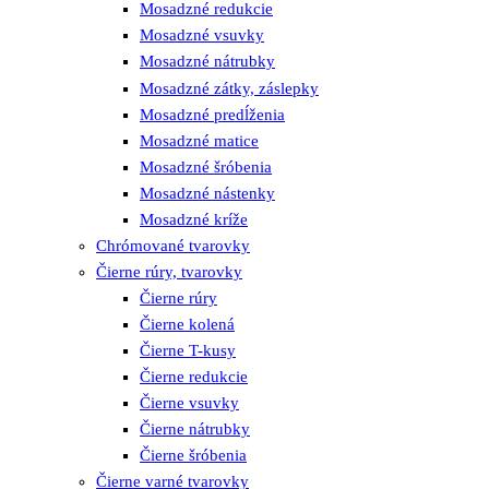
Mosadzné redukcie
Mosadzné vsuvky
Mosadzné nátrubky
Mosadzné zátky, záslepky
Mosadzné predĺženia
Mosadzné matice
Mosadzné šróbenia
Mosadzné nástenky
Mosadzné kríže
Chrómované tvarovky
Čierne rúry, tvarovky
Čierne rúry
Čierne kolená
Čierne T-kusy
Čierne redukcie
Čierne vsuvky
Čierne nátrubky
Čierne šróbenia
Čierne varné tvarovky