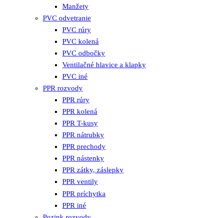
Manžety
PVC odvetranie
PVC rúry
PVC kolená
PVC odbočky
Ventilačné hlavice a klapky
PVC iné
PPR rozvody
PPR rúry
PPR kolená
PPR T-kusy
PPR nátrubky
PPR prechody
PPR nástenky
PPR zátky, záslepky
PPR ventily
PPR príchytka
PPR iné
Pozink rozvody