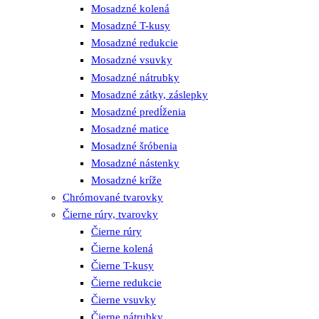
Mosadzné kolená
Mosadzné T-kusy
Mosadzné redukcie
Mosadzné vsuvky
Mosadzné nátrubky
Mosadzné zátky, záslepky
Mosadzné predĺženia
Mosadzné matice
Mosadzné šróbenia
Mosadzné nástenky
Mosadzné kríže
Chrómované tvarovky
Čierne rúry, tvarovky
Čierne rúry
Čierne kolená
Čierne T-kusy
Čierne redukcie
Čierne vsuvky
Čierne nátrubky