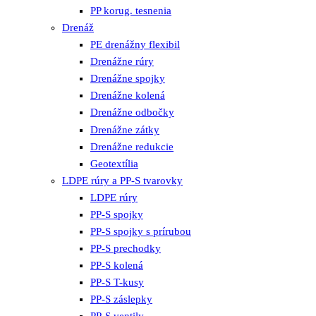
PP korug. tesnenia
Drenáž
PE drenážny flexibil
Drenážne rúry
Drenážne spojky
Drenážne kolená
Drenážne odbočky
Drenážne zátky
Drenážne redukcie
Geotextília
LDPE rúry a PP-S tvarovky
LDPE rúry
PP-S spojky
PP-S spojky s prírubou
PP-S prechodky
PP-S kolená
PP-S T-kusy
PP-S záslepky
PP-S ventily