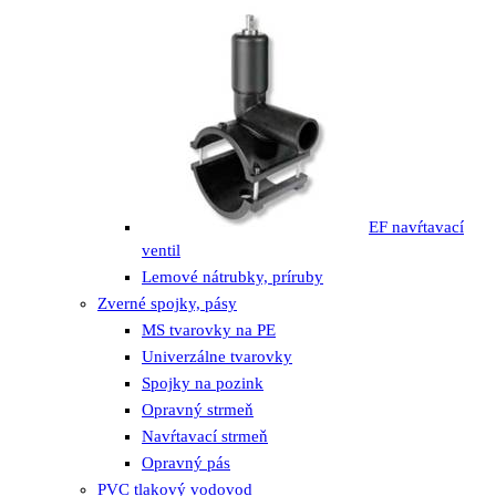
EF navŕtavací
ventil
Lemové nátrubky, príruby
Zverné spojky, pásy
MS tvarovky na PE
Univerzálne tvarovky
Spojky na pozink
Opravný strmeň
Navŕtavací strmeň
Opravný pás
PVC tlakový vodovod