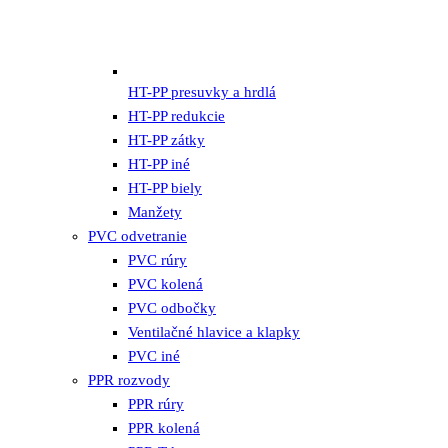
HT-PP presuvky a hrdlá
HT-PP redukcie
HT-PP zátky
HT-PP iné
HT-PP biely
Manžety
PVC odvetranie
PVC rúry
PVC kolená
PVC odbočky
Ventilačné hlavice a klapky
PVC iné
PPR rozvody
PPR rúry
PPR kolená