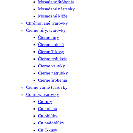
Mosadzné šróbenia
Mosadzné nástenky
Mosadzné kríže
Chrómované tvarovky
Čierne rúry, tvarovky
Čierne rúry
Čierne kolená
Čierne T-kusy
Čierne redukcie
Čierne vsuvky
Čierne nátrubky
Čierne šróbenia
Čierne varné tvarovky
Cu rúry, tvarovky
Cu rúry
Cu kolená
Cu oblúky
Cu nadoblúky
Cu T-kusy