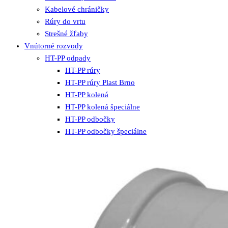
Kabelové chráničky
Rúry do vrtu
Strešné žľaby
Vnútorné rozvody
HT-PP odpady
HT-PP rúry
HT-PP rúry Plast Brno
HT-PP kolená
HT-PP kolená špeciálne
HT-PP odbočky
HT-PP odbočky špeciálne