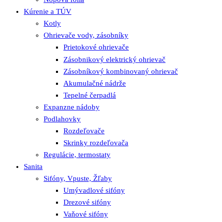
Kúrenie a TÚV
Kotly
Ohrievače vody, zásobníky
Prietokové ohrievače
Zásobnikový elektrický ohrievač
Zásobníkový kombinovaný ohrievač
Akumulačné nádrže
Tepelné čerpadlá
Expanzne nádoby
Podlahovky
Rozdeľovače
Skrinky rozdeľovača
Regulácie, termostaty
Sanita
Sifóny, Vpuste, Žľaby
Umývadlové sifóny
Drezové sifóny
Vaňové sifóny