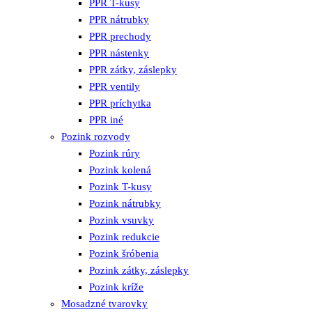
PPR T-kusy
PPR nátrubky
PPR prechody
PPR nástenky
PPR zátky, záslepky
PPR ventily
PPR príchytka
PPR iné
Pozink rozvody
Pozink rúry
Pozink kolená
Pozink T-kusy
Pozink nátrubky
Pozink vsuvky
Pozink redukcie
Pozink šróbenia
Pozink zátky, záslepky
Pozink kríže
Mosadzné tvarovky