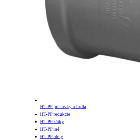
HT-PP presuvky a hrdlá
HT-PP redukcie
HT-PP zátky
HT-PP iné
HT-PP biely