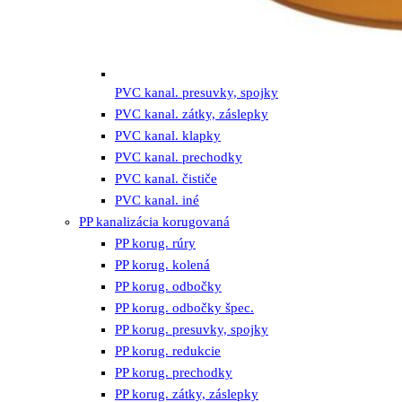
PVC kanal. presuvky, spojky
PVC kanal. zátky, záslepky
PVC kanal. klapky
PVC kanal. prechodky
PVC kanal. čističe
PVC kanal. iné
PP kanalizácia korugovaná
PP korug. rúry
PP korug. kolená
PP korug. odbočky
PP korug. odbočky špec.
PP korug. presuvky, spojky
PP korug. redukcie
PP korug. prechodky
PP korug. zátky, záslepky