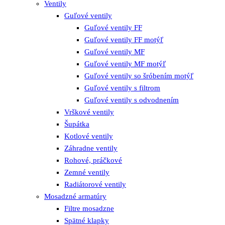
Ventily
Guľové ventily
Guľové ventily FF
Guľové ventily FF motýľ
Guľové ventily MF
Guľové ventily MF motýľ
Guľové ventily so šróbením motýľ
Guľové ventily s filtrom
Guľové ventily s odvodnením
Vrškové ventily
Šupátka
Kotlové ventily
Záhradne ventily
Rohové, práčkové
Zemné ventily
Radiátorové ventily
Mosadzné armatúry
Filtre mosadzne
Spätné klapky