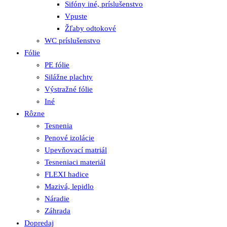
Sifóny iné, príslušenstvo
Vpuste
Žľaby odtokové
WC príslušenstvo
Fólie
PE fólie
Silážne plachty
Výstražné fólie
Iné
Rôzne
Tesnenia
Penové izolácie
Upevňovací matriál
Tesneniaci materiál
FLEXI hadice
Mazivá, lepidlo
Náradie
Záhrada
Dopredaj