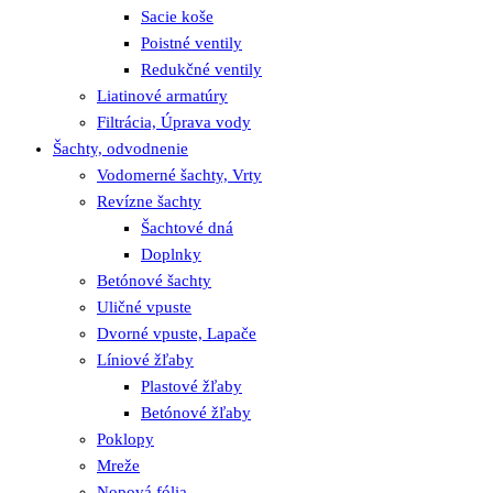
Sacie koše
Poistné ventily
Redukčné ventily
Liatinové armatúry
Filtrácia, Úprava vody
Šachty, odvodnenie
Vodomerné šachty, Vrty
Revízne šachty
Šachtové dná
Doplnky
Betónové šachty
Uličné vpuste
Dvorné vpuste, Lapače
Líniové žľaby
Plastové žľaby
Betónové žľaby
Poklopy
Mreže
Nopová fólia