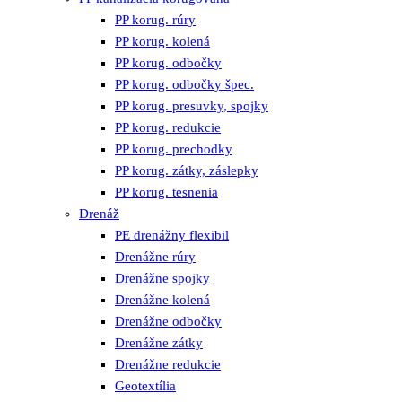
PP korug. rúry
PP korug. kolená
PP korug. odbočky
PP korug. odbočky špec.
PP korug. presuvky, spojky
PP korug. redukcie
PP korug. prechodky
PP korug. zátky, záslepky
PP korug. tesnenia
Drenáž
PE drenážny flexibil
Drenážne rúry
Drenážne spojky
Drenážne kolená
Drenážne odbočky
Drenážne zátky
Drenážne redukcie
Geotextília