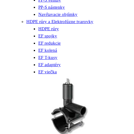
PP-S nástenky
Navŕtavacie objímky
HDPE rúry a Elektrofúzne tvarovky
HDPE rúry
EF spojky
EF redukcie
EF kolená
EF T-kusy
EF adaptéry
EF viečka