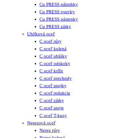
Cu PRESS nátrubky
Cu PRESS vsuvky
Cu PRESS nástenky
Cu PRESS zátky
Uhlíková oceľ
C oceľ rúry
C oceľ kolená
C oceľ oblúky
C oceľ odskoky
C oceľ kríže
C oceľ prechody
C oceľ spojky
C oceľ redukcie
C oceľ zátky
C oceľ spoje
C oceľ T-kusy
Nerezová oceľ
Nerez rúry
Nerez kolená