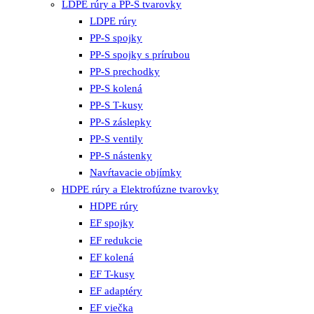
LDPE rúry a PP-S tvarovky
LDPE rúry
PP-S spojky
PP-S spojky s prírubou
PP-S prechodky
PP-S kolená
PP-S T-kusy
PP-S záslepky
PP-S ventily
PP-S nástenky
Navŕtavacie objímky
HDPE rúry a Elektrofúzne tvarovky
HDPE rúry
EF spojky
EF redukcie
EF kolená
EF T-kusy
EF adaptéry
EF viečka