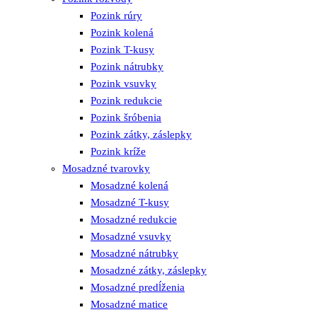
Pozink rúry
Pozink kolená
Pozink T-kusy
Pozink nátrubky
Pozink vsuvky
Pozink redukcie
Pozink šróbenia
Pozink zátky, záslepky
Pozink kríže
Mosadzné tvarovky
Mosadzné kolená
Mosadzné T-kusy
Mosadzné redukcie
Mosadzné vsuvky
Mosadzné nátrubky
Mosadzné zátky, záslepky
Mosadzné predĺženia
Mosadzné matice