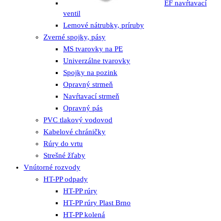
EF navŕtavací
ventil
Lemové nátrubky, príruby
Zverné spojky, pásy
MS tvarovky na PE
Univerzálne tvarovky
Spojky na pozink
Opravný strmeň
Navŕtavací strmeň
Opravný pás
PVC tlakový vodovod
Kabelové chráničky
Rúry do vrtu
Strešné žľaby
Vnútorné rozvody
HT-PP odpady
HT-PP rúry
HT-PP rúry Plast Brno
HT-PP kolená