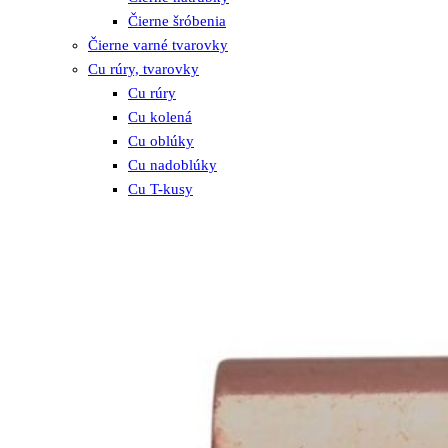
Čierne šróbenia
Čierne varné tvarovky
Cu rúry, tvarovky
Cu rúry
Cu kolená
Cu oblúky
Cu nadoblúky
Cu T-kusy