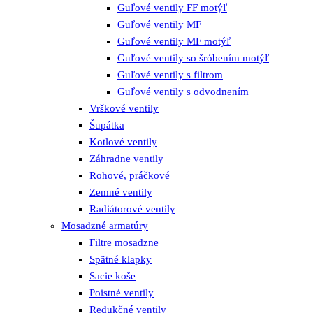
Guľové ventily FF motýľ
Guľové ventily MF
Guľové ventily MF motýľ
Guľové ventily so šróbením motýľ
Guľové ventily s filtrom
Guľové ventily s odvodnením
Vrškové ventily
Šupátka
Kotlové ventily
Záhradne ventily
Rohové, práčkové
Zemné ventily
Radiátorové ventily
Mosadzné armatúry
Filtre mosadzne
Spätné klapky
Sacie koše
Poistné ventily
Redukčné ventily