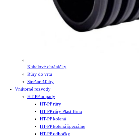
Kabelové chráničky
Rúry do vrtu
Strešné žľaby
Vnútorné rozvody
HT-PP odpady
HT-PP rúry
HT-PP rúry Plast Brno
HT-PP kolená
HT-PP kolená špeciálne
HT-PP odbočky