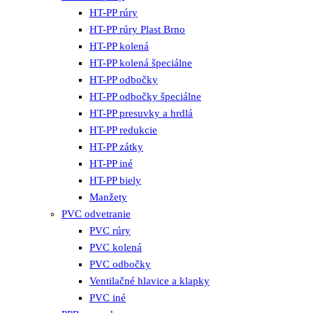
HT-PP rúry
HT-PP rúry Plast Brno
HT-PP kolená
HT-PP kolená špeciálne
HT-PP odbočky
HT-PP odbočky špeciálne
HT-PP presuvky a hrdlá
HT-PP redukcie
HT-PP zátky
HT-PP iné
HT-PP biely
Manžety
PVC odvetranie
PVC rúry
PVC kolená
PVC odbočky
Ventilačné hlavice a klapky
PVC iné