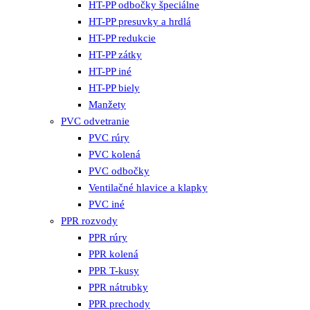
HT-PP odbočky špeciálne
HT-PP presuvky a hrdlá
HT-PP redukcie
HT-PP zátky
HT-PP iné
HT-PP biely
Manžety
PVC odvetranie
PVC rúry
PVC kolená
PVC odbočky
Ventilačné hlavice a klapky
PVC iné
PPR rozvody
PPR rúry
PPR kolená
PPR T-kusy
PPR nátrubky
PPR prechody