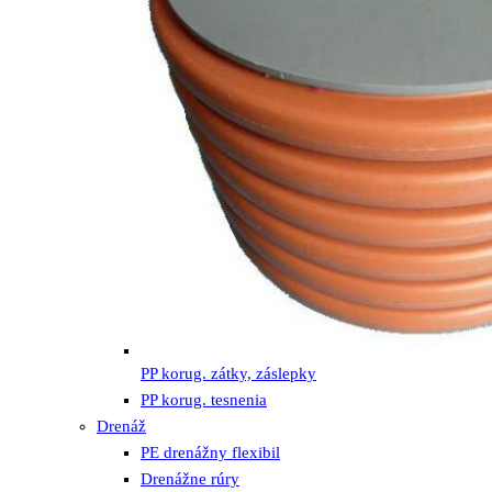
PP korug. zátky, záslepky
PP korug. tesnenia
Drenáž
PE drenážny flexibil
Drenážne rúry