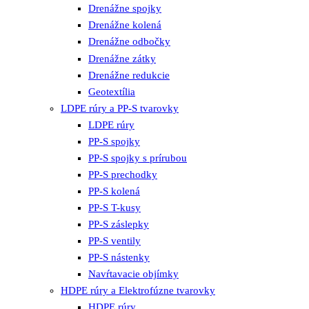
Drenážne spojky
Drenážne kolená
Drenážne odbočky
Drenážne zátky
Drenážne redukcie
Geotextília
LDPE rúry a PP-S tvarovky
LDPE rúry
PP-S spojky
PP-S spojky s prírubou
PP-S prechodky
PP-S kolená
PP-S T-kusy
PP-S záslepky
PP-S ventily
PP-S nástenky
Navŕtavacie objímky
HDPE rúry a Elektrofúzne tvarovky
HDPE rúry