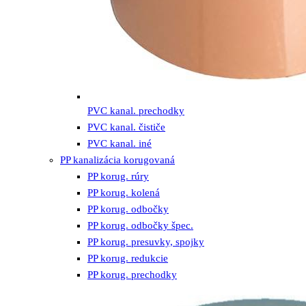
PVC kanal. prechodky
PVC kanal. čističe
PVC kanal. iné
PP kanalizácia korugovaná
PP korug. rúry
PP korug. kolená
PP korug. odbočky
PP korug. odbočky špec.
PP korug. presuvky, spojky
PP korug. redukcie
PP korug. prechodky