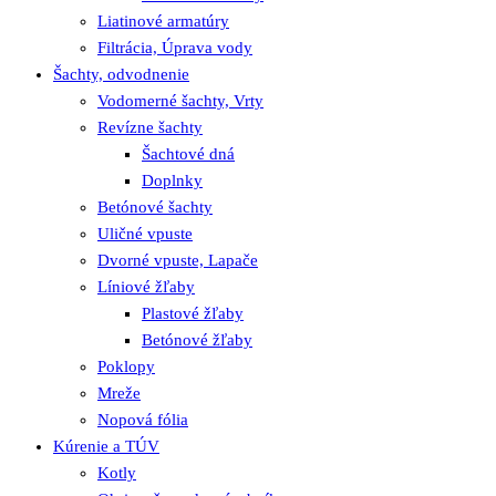
Liatinové armatúry
Filtrácia, Úprava vody
Šachty, odvodnenie
Vodomerné šachty, Vrty
Revízne šachty
Šachtové dná
Doplnky
Betónové šachty
Uličné vpuste
Dvorné vpuste, Lapače
Líniové žľaby
Plastové žľaby
Betónové žľaby
Poklopy
Mreže
Nopová fólia
Kúrenie a TÚV
Kotly