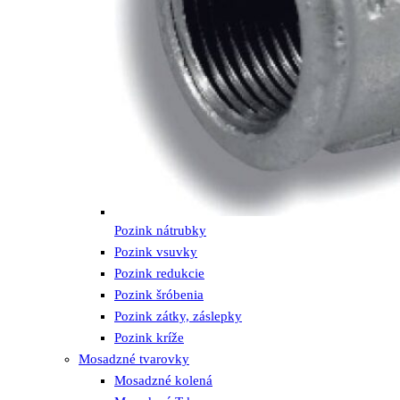
Pozink nátrubky
Pozink vsuvky
Pozink redukcie
Pozink šróbenia
Pozink zátky, záslepky
Pozink kríže
Mosadzné tvarovky
Mosadzné kolená