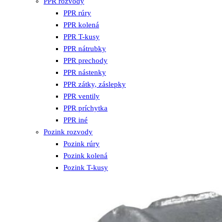
PPR rozvody
PPR rúry
PPR kolená
PPR T-kusy
PPR nátrubky
PPR prechody
PPR nástenky
PPR zátky, záslepky
PPR ventily
PPR príchytka
PPR iné
Pozink rozvody
Pozink rúry
Pozink kolená
Pozink T-kusy