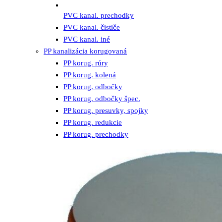
PVC kanal. prechodky
PVC kanal. čističe
PVC kanal. iné
PP kanalizácia korugovaná
PP korug. rúry
PP korug. kolená
PP korug. odbočky
PP korug. odbočky špec.
PP korug. presuvky, spojky
PP korug. redukcie
PP korug. prechodky