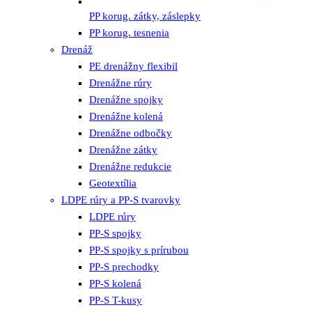
PP korug. zátky, záslepky
PP korug. tesnenia
Drenáž
PE drenážny flexibil
Drenážne rúry
Drenážne spojky
Drenážne kolená
Drenážne odbočky
Drenážne zátky
Drenážne redukcie
Geotextília
LDPE rúry a PP-S tvarovky
LDPE rúry
PP-S spojky
PP-S spojky s prírubou
PP-S prechodky
PP-S kolená
PP-S T-kusy