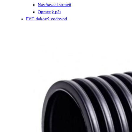
Navŕtavací strmeň
Opravný pás
PVC tlakový vodovod