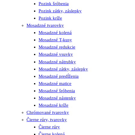
Pozink šróbenia
Pozink zátky, záslepky
Pozink kríže
Mosadzné tvarovky
Mosadzné kolená
Mosadzné T-kusy
Mosadzné redukcie
Mosadzné vsuvky
Mosadzné nátrubky
Mosadzné zátky, záslepky
Mosadzné predĺženia
Mosadzné matice
Mosadzné šróbenia
Mosadzné nástenky
Mosadzné kríže
Chrómované tvarovky
Čierne rúry, tvarovky
Čierne rúry
Čierne kolená