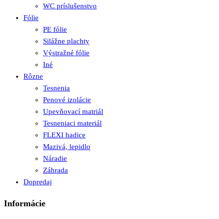
WC príslušenstvo
Fólie
PE fólie
Silážne plachty
Výstražné fólie
Iné
Rôzne
Tesnenia
Penové izolácie
Upevňovací matriál
Tesneniaci materiál
FLEXI hadice
Mazivá, lepidlo
Náradie
Záhrada
Dopredaj
Informácie