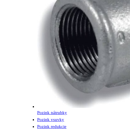
Pozink nátrubky
Pozink vsuvky
Pozink redukcie