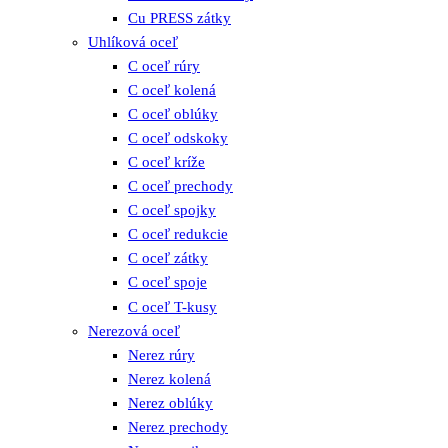
Cu PRESS zátky
Uhlíková oceľ
C oceľ rúry
C oceľ kolená
C oceľ oblúky
C oceľ odskoky
C oceľ kríže
C oceľ prechody
C oceľ spojky
C oceľ redukcie
C oceľ zátky
C oceľ spoje
C oceľ T-kusy
Nerezová oceľ
Nerez rúry
Nerez kolená
Nerez oblúky
Nerez prechody