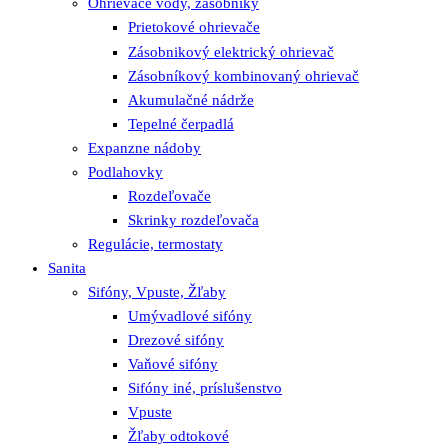
Ohrievače vody, zásobníky
Prietokové ohrievače
Zásobnikový elektrický ohrievač
Zásobníkový kombinovaný ohrievač
Akumulačné nádrže
Tepelné čerpadlá
Expanzne nádoby
Podlahovky
Rozdeľovače
Skrinky rozdeľovača
Regulácie, termostaty
Sanita
Sifóny, Vpuste, Žľaby
Umývadlové sifóny
Drezové sifóny
Vaňové sifóny
Sifóny iné, príslušenstvo
Vpuste
Žľaby odtokové