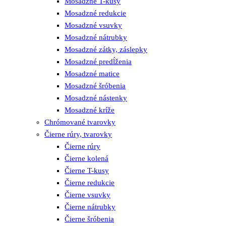
Mosadzné T-kusy
Mosadzné redukcie
Mosadzné vsuvky
Mosadzné nátrubky
Mosadzné zátky, záslepky
Mosadzné predĺženia
Mosadzné matice
Mosadzné šróbenia
Mosadzné nástenky
Mosadzné kríže
Chrómované tvarovky
Čierne rúry, tvarovky
Čierne rúry
Čierne kolená
Čierne T-kusy
Čierne redukcie
Čierne vsuvky
Čierne nátrubky
Čierne šróbenia