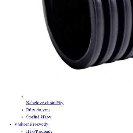
Kabelové chráničky
Rúry do vrtu
Strešné žľaby
Vnútorné rozvody
HT-PP odpady