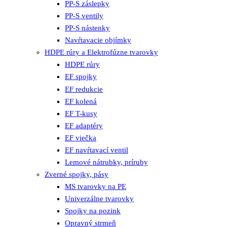
PP-S záslepky
PP-S ventily
PP-S nástenky
Navŕtavacie objímky
HDPE rúry a Elektrofúzne tvarovky
HDPE rúry
EF spojky
EF redukcie
EF kolená
EF T-kusy
EF adaptéry
EF viečka
EF navŕtavací ventil
Lemové nátrubky, príruby
Zverné spojky, pásy
MS tvarovky na PE
Univerzálne tvarovky
Spojky na pozink
Opravný strmeň