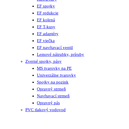
EF spojky
EF redukcie
EF kolená
EF T-kusy
EF adaptéry
EF viečka
EF navŕtavací ventil
Lemové nátrubky, príruby
Zverné spojky, pásy
MS tvarovky na PE
Univerzálne tvarovky
Spojky na pozink
Opravný strmeň
Navŕtavací strmeň
Opravný pás
PVC tlakový vodovod