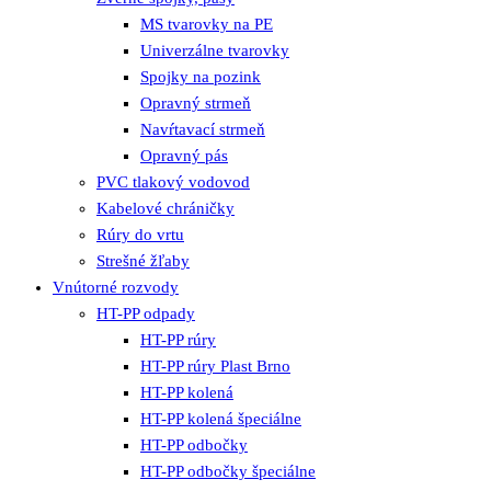
MS tvarovky na PE
Univerzálne tvarovky
Spojky na pozink
Opravný strmeň
Navŕtavací strmeň
Opravný pás
PVC tlakový vodovod
Kabelové chráničky
Rúry do vrtu
Strešné žľaby
Vnútorné rozvody
HT-PP odpady
HT-PP rúry
HT-PP rúry Plast Brno
HT-PP kolená
HT-PP kolená špeciálne
HT-PP odbočky
HT-PP odbočky špeciálne