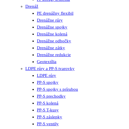
Drenáž
PE drenážny flexibil
Drenážne rúry
Drenážne spojky
Drenážne kolená
Drenážne odbočky
Drenážne zátky
Drenážne redukcie
Geotextília
LDPE rúry a PP-S tvarovky
LDPE rúry
PP-S spojky
PP-S spojky s prírubou
PP-S prechodky
PP-S kolená
PP-S T-kusy
PP-S záslepky
PP-S ventily