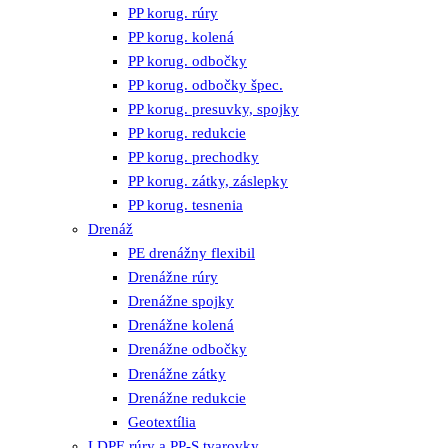
PP korug. rúry
PP korug. kolená
PP korug. odbočky
PP korug. odbočky špec.
PP korug. presuvky, spojky
PP korug. redukcie
PP korug. prechodky
PP korug. zátky, záslepky
PP korug. tesnenia
Drenáž
PE drenážny flexibil
Drenážne rúry
Drenážne spojky
Drenážne kolená
Drenážne odbočky
Drenážne zátky
Drenážne redukcie
Geotextília
LDPE rúry a PP-S tvarovky