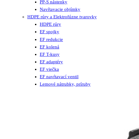
PP-S nástenky
Navŕtavacie objímky
HDPE rúry a Elektrofúzne tvarovky
HDPE rúry
EF spojky
EF redukcie
EF kolená
EF T-kusy
EF adaptéry
EF viečka
EF navŕtavací ventil
Lemové nátrubky, príruby