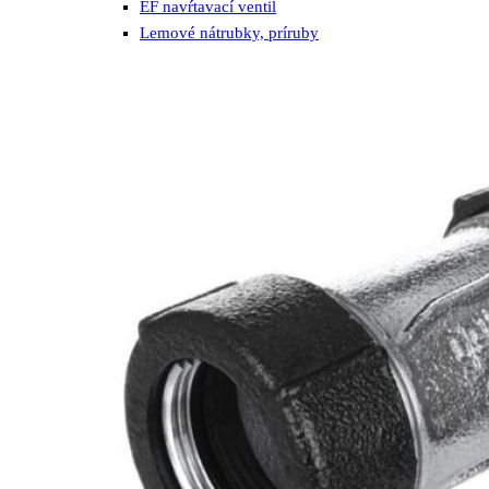
EF navŕtavací ventil
Lemové nátrubky, príruby