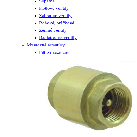
Šupátka
Kotlové ventily
Záhradne ventily
Rohové, práčkové
Zemné ventily
Radiátorové ventily
Mosadzné armatúry
Filtre mosadzne