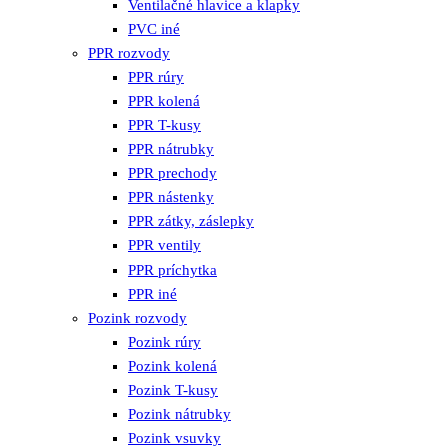
Ventilačné hlavice a klapky
PVC iné
PPR rozvody
PPR rúry
PPR kolená
PPR T-kusy
PPR nátrubky
PPR prechody
PPR nástenky
PPR zátky, záslepky
PPR ventily
PPR príchytka
PPR iné
Pozink rozvody
Pozink rúry
Pozink kolená
Pozink T-kusy
Pozink nátrubky
Pozink vsuvky