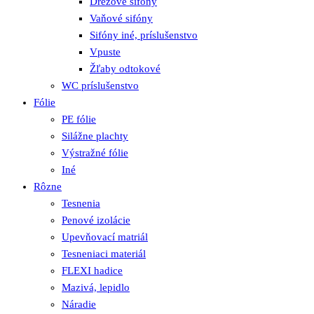
Drezové sifóny
Vaňové sifóny
Sifóny iné, príslušenstvo
Vpuste
Žľaby odtokové
WC príslušenstvo
Fólie
PE fólie
Silážne plachty
Výstražné fólie
Iné
Rôzne
Tesnenia
Penové izolácie
Upevňovací matriál
Tesneniaci materiál
FLEXI hadice
Mazivá, lepidlo
Náradie