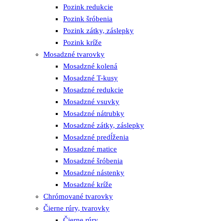
Pozink redukcie
Pozink šróbenia
Pozink zátky, záslepky
Pozink kríže
Mosadzné tvarovky
Mosadzné kolená
Mosadzné T-kusy
Mosadzné redukcie
Mosadzné vsuvky
Mosadzné nátrubky
Mosadzné zátky, záslepky
Mosadzné predĺženia
Mosadzné matice
Mosadzné šróbenia
Mosadzné nástenky
Mosadzné kríže
Chrómované tvarovky
Čierne rúry, tvarovky
Čierne rúry