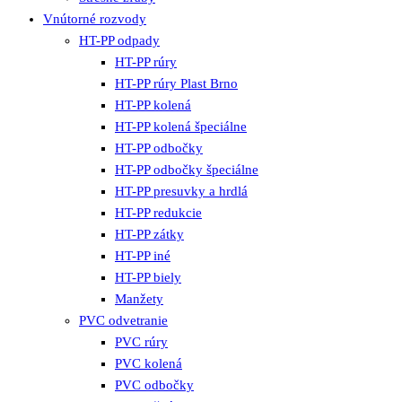
Vnútorné rozvody
HT-PP odpady
HT-PP rúry
HT-PP rúry Plast Brno
HT-PP kolená
HT-PP kolená špeciálne
HT-PP odbočky
HT-PP odbočky špeciálne
HT-PP presuvky a hrdlá
HT-PP redukcie
HT-PP zátky
HT-PP iné
HT-PP biely
Manžety
PVC odvetranie
PVC rúry
PVC kolená
PVC odbočky