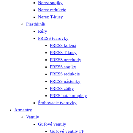
Nerez spojky
Nerez redukcie
Nerez T-kusy
Plasthliník
Rúry
PRESS tvarovky
PRESS kolená
PRESS T-kusy
PRESS prechody
PRESS spojky
PRESS redukcie
PRESS nástenky
PRESS zátky
PRES bat. komplety
Šróbovacie tvarovky
Armatúry
Ventily
Guľové ventily
Guľové ventily FF