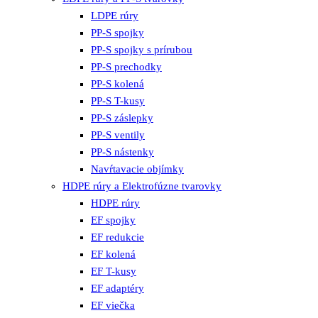
LDPE rúry
PP-S spojky
PP-S spojky s prírubou
PP-S prechodky
PP-S kolená
PP-S T-kusy
PP-S záslepky
PP-S ventily
PP-S nástenky
Navŕtavacie objímky
HDPE rúry a Elektrofúzne tvarovky
HDPE rúry
EF spojky
EF redukcie
EF kolená
EF T-kusy
EF adaptéry
EF viečka