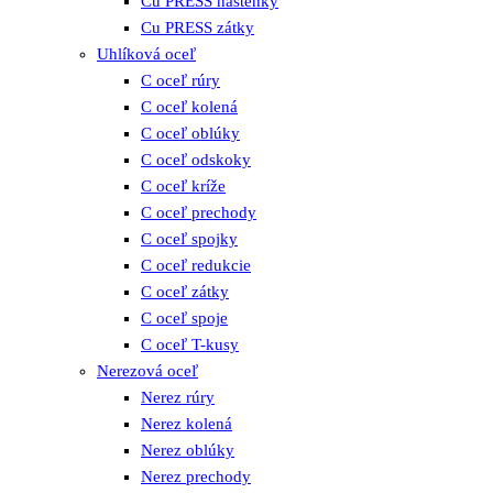
Cu PRESS nástenky
Cu PRESS zátky
Uhlíková oceľ
C oceľ rúry
C oceľ kolená
C oceľ oblúky
C oceľ odskoky
C oceľ kríže
C oceľ prechody
C oceľ spojky
C oceľ redukcie
C oceľ zátky
C oceľ spoje
C oceľ T-kusy
Nerezová oceľ
Nerez rúry
Nerez kolená
Nerez oblúky
Nerez prechody