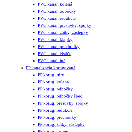
PVC kanal. kolená
PVC kanal. odbočky
PVC kanal. redukcie
PVC kanal. presuvky, spojky
PVC kanal. zátky, záslepky
PVC kanal. klapky
PVC kanal. prechodky
PVC kanal. čističe
PVC kanal. iné
PP kanalizácia korugovaná
PP korug. rúry
PP korug. kolená
PP korug. odbočky
PP korug. odbočky špec.
PP korug. presuvky, spojky
PP korug. redukcie
PP korug. prechodky
PP korug. zátky, záslepky
PP korug. tesnenia