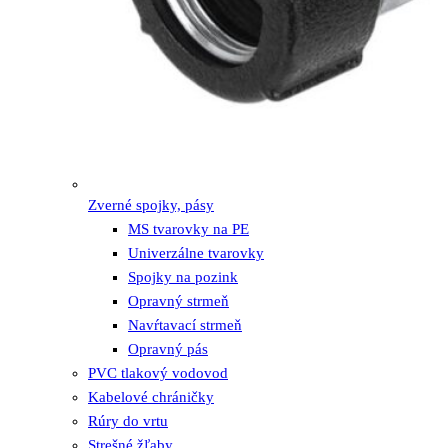
Zverné spojky, pásy
MS tvarovky na PE
Univerzálne tvarovky
Spojky na pozink
Opravný strmeň
Navŕtavací strmeň
Opravný pás
PVC tlakový vodovod
Kabelové chráničky
Rúry do vrtu
Strešné žľaby