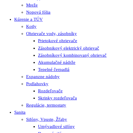
Mreže
Nopová fólia
Kúrenie a TÚV
Kotly
Ohrievače vody, zásobníky
Prietokové ohrievače
Zásobnikový elektrický ohrievač
Zásobníkový kombinovaný ohrievač
Akumulačné nádrže
Tepelné čerpadlá
Expanzne nádoby
Podlahovky
Rozdeľovače
Skrinky rozdeľovača
Regulácie, termostaty
Sanita
Sifóny, Vpuste, Žľaby
Umývadlové sifóny