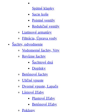
Spätné klapky
Sacie koše
Poistné ventily
Redukčné ventily
Liatinové armatúry
Filtrácia, Úprava vody
Šachty, odvodnenie
Vodomerné šachty, Vrty
Revízne šachty
Šachtové dná
Doplnky
Betónové šachty
Uličné vpuste
Dvorné vpuste, Lapače
Líniové žľaby
Plastové žľaby
Betónové žľaby
Poklopy