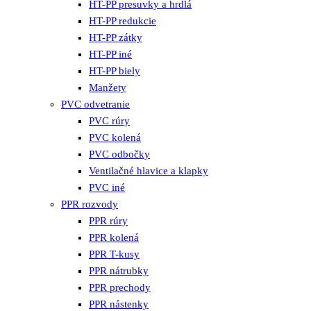
HT-PP presuvky a hrdlá
HT-PP redukcie
HT-PP zátky
HT-PP iné
HT-PP biely
Manžety
PVC odvetranie
PVC rúry
PVC kolená
PVC odbočky
Ventilačné hlavice a klapky
PVC iné
PPR rozvody
PPR rúry
PPR kolená
PPR T-kusy
PPR nátrubky
PPR prechody
PPR nástenky