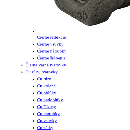
Čierne redukcie
Čierne vsuvky
Čierne nátrubky
Čierne šróbenia
Čierne varné tvarovky
Cu rúry, tvarovky
Cu rúry
Cu kolená
Cu oblúky
Cu nadoblúky
Cu T-kusy
Cu nátrubky
Cu vsuvky
Cu zátky