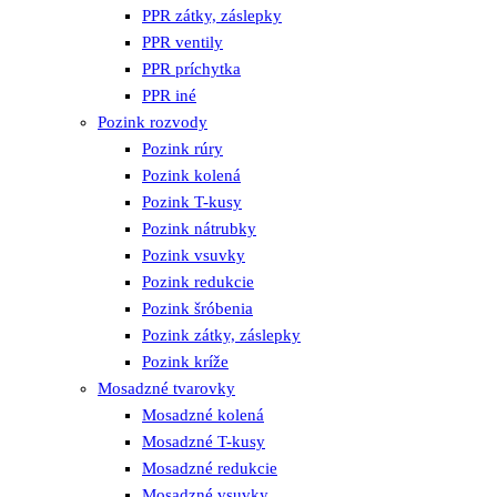
PPR zátky, záslepky
PPR ventily
PPR príchytka
PPR iné
Pozink rozvody
Pozink rúry
Pozink kolená
Pozink T-kusy
Pozink nátrubky
Pozink vsuvky
Pozink redukcie
Pozink šróbenia
Pozink zátky, záslepky
Pozink kríže
Mosadzné tvarovky
Mosadzné kolená
Mosadzné T-kusy
Mosadzné redukcie
Mosadzné vsuvky