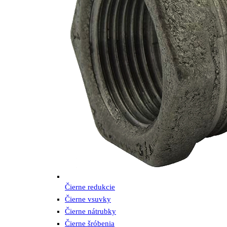
Čierne redukcie
Čierne vsuvky
Čierne nátrubky
Čierne šróbenia