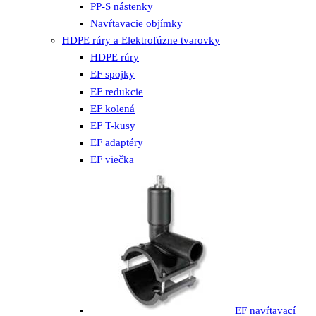
PP-S nástenky
Navŕtavacie objímky
HDPE rúry a Elektrofúzne tvarovky
HDPE rúry
EF spojky
EF redukcie
EF kolená
EF T-kusy
EF adaptéry
EF viečka
EF navŕtavací