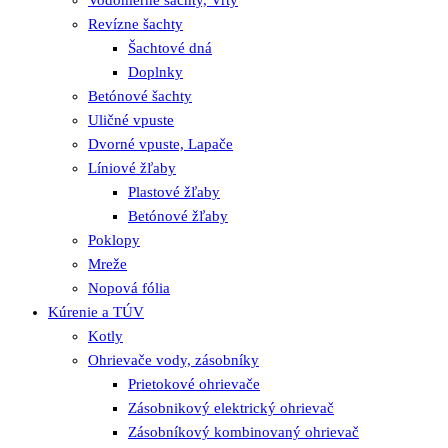
Revízne šachty
Šachtové dná
Doplnky
Betónové šachty
Uličné vpuste
Dvorné vpuste, Lapače
Líniové žľaby
Plastové žľaby
Betónové žľaby
Poklopy
Mreže
Nopová fólia
Kúrenie a TÚV
Kotly
Ohrievače vody, zásobníky
Prietokové ohrievače
Zásobnikový elektrický ohrievač
Zásobníkový kombinovaný ohrievač