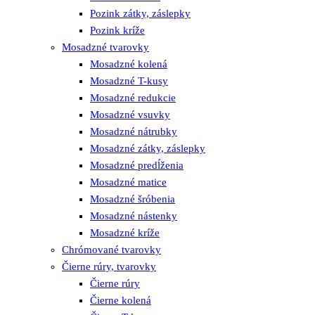
Pozink zátky, záslepky
Pozink kríže
Mosadzné tvarovky
Mosadzné kolená
Mosadzné T-kusy
Mosadzné redukcie
Mosadzné vsuvky
Mosadzné nátrubky
Mosadzné zátky, záslepky
Mosadzné predĺženia
Mosadzné matice
Mosadzné šróbenia
Mosadzné nástenky
Mosadzné kríže
Chrómované tvarovky
Čierne rúry, tvarovky
Čierne rúry
Čierne kolená