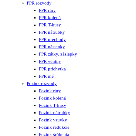
PPR rozvody
PPR rúry
PPR kolená
PPR T-kusy
PPR nátrubky
PPR prechody
PPR nástenky
PPR zátky, záslepky
PPR ventily
PPR príchytka
PPR iné
Pozink rozvody
Pozink rúry
Pozink kolená
Pozink T-kusy
Pozink nátrubky
Pozink vsuvky
Pozink redukcie
Pozink šróbenia