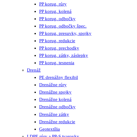
PP korug. rúry
PP korug. kolená
PP korug. odbočky
PP korug. odbočky špec.
PP korug. presuvky, spojky
PP korug. redukcie
PP korug. prechodky
PP korug. zátky, záslepky
PP korug. tesnenia
Drenáž
PE drenážny flexibil
Drenážne rúry
Drenážne spojky
Drenážne kolená
Drenážne odbočky
Drenážne zátky
Drenážne redukcie
Geotextília
LDPE rúry a PP-S tvarovky