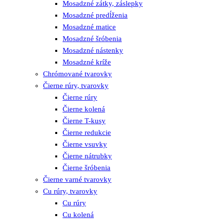
Mosadzné zátky, záslepky
Mosadzné predĺženia
Mosadzné matice
Mosadzné šróbenia
Mosadzné nástenky
Mosadzné kríže
Chrómované tvarovky
Čierne rúry, tvarovky
Čierne rúry
Čierne kolená
Čierne T-kusy
Čierne redukcie
Čierne vsuvky
Čierne nátrubky
Čierne šróbenia
Čierne varné tvarovky
Cu rúry, tvarovky
Cu rúry
Cu kolená