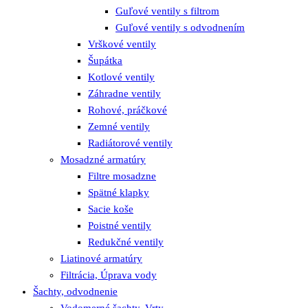
Guľové ventily s filtrom
Guľové ventily s odvodnením
Vrškové ventily
Šupátka
Kotlové ventily
Záhradne ventily
Rohové, práčkové
Zemné ventily
Radiátorové ventily
Mosadzné armatúry
Filtre mosadzne
Spätné klapky
Sacie koše
Poistné ventily
Redukčné ventily
Liatinové armatúry
Filtrácia, Úprava vody
Šachty, odvodnenie
Vodomerné šachty, Vrty