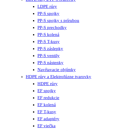
LDPE rúry
PP-S spojky
PP-S spojky s prírubou
PP-S prechodky
PP-S kolená
PP-S T-kusy
PP-S záslepky
PP-S ventily
PP-S nástenky
Navŕtavacie objímky
HDPE rúry a Elektrofúzne tvarovky
HDPE rúry
EF spojky
EF redukcie
EF kolená
EF T-kusy
EF adaptéry
EF viečka