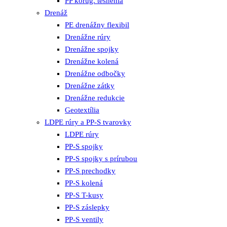
PP korug. tesnenia
Drenáž
PE drenážny flexibil
Drenážne rúry
Drenážne spojky
Drenážne kolená
Drenážne odbočky
Drenážne zátky
Drenážne redukcie
Geotextília
LDPE rúry a PP-S tvarovky
LDPE rúry
PP-S spojky
PP-S spojky s prírubou
PP-S prechodky
PP-S kolená
PP-S T-kusy
PP-S záslepky
PP-S ventily