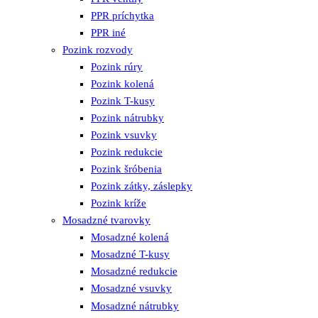
PPR príchytka
PPR iné
Pozink rozvody
Pozink rúry
Pozink kolená
Pozink T-kusy
Pozink nátrubky
Pozink vsuvky
Pozink redukcie
Pozink šróbenia
Pozink zátky, záslepky
Pozink kríže
Mosadzné tvarovky
Mosadzné kolená
Mosadzné T-kusy
Mosadzné redukcie
Mosadzné vsuvky
Mosadzné nátrubky