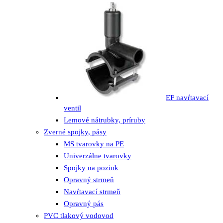
EF navŕtavací
ventil
Lemové nátrubky, príruby
Zverné spojky, pásy
MS tvarovky na PE
Univerzálne tvarovky
Spojky na pozink
Opravný strmeň
Navŕtavací strmeň
Opravný pás
PVC tlakový vodovod