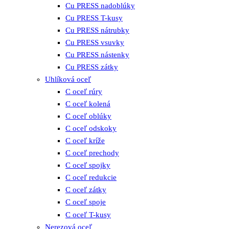
Cu PRESS nadoblúky
Cu PRESS T-kusy
Cu PRESS nátrubky
Cu PRESS vsuvky
Cu PRESS nástenky
Cu PRESS zátky
Uhlíková oceľ
C oceľ rúry
C oceľ kolená
C oceľ oblúky
C oceľ odskoky
C oceľ kríže
C oceľ prechody
C oceľ spojky
C oceľ redukcie
C oceľ zátky
C oceľ spoje
C oceľ T-kusy
Nerezová oceľ