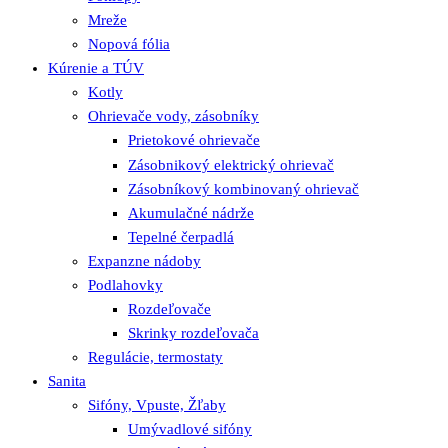
Mreže
Nopová fólia
Kúrenie a TÚV
Kotly
Ohrievače vody, zásobníky
Prietokové ohrievače
Zásobnikový elektrický ohrievač
Zásobníkový kombinovaný ohrievač
Akumulačné nádrže
Tepelné čerpadlá
Expanzne nádoby
Podlahovky
Rozdeľovače
Skrinky rozdeľovača
Regulácie, termostaty
Sanita
Sifóny, Vpuste, Žľaby
Umývadlové sifóny