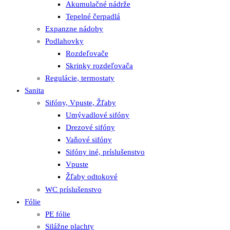
Akumulačné nádrže
Tepelné čerpadlá
Expanzne nádoby
Podlahovky
Rozdeľovače
Skrinky rozdeľovača
Regulácie, termostaty
Sanita
Sifóny, Vpuste, Žľaby
Umývadlové sifóny
Drezové sifóny
Vaňové sifóny
Sifóny iné, príslušenstvo
Vpuste
Žľaby odtokové
WC príslušenstvo
Fólie
PE fólie
Silážne plachty