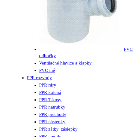
PVC
odbočky
Ventilačné hlavice a klapky
PVC iné
PPR rozvody
PPR rúry
PPR kolená
PPR T-kusy
PPR nátrubky
PPR prechody
PPR nástenky
PPR zátky, záslepky
PPR ventily