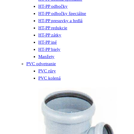
HT-PP odbočky
HT-PP odbočky špeciálne
HT-PP presuvky a hrdlá
HT-PP redukcie
HT-PP zátky
HT-PP iné
HT-PP biely
Manžety
PVC odvetranie
PVC rúry
PVC kolená