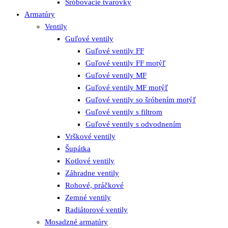
Šróbovacie tvarovky
Armatúry
Ventily
Guľové ventily
Guľové ventily FF
Guľové ventily FF motýľ
Guľové ventily MF
Guľové ventily MF motýľ
Guľové ventily so šróbením motýľ
Guľové ventily s filtrom
Guľové ventily s odvodnením
Vrškové ventily
Šupátka
Kotlové ventily
Záhradne ventily
Rohové, práčkové
Zemné ventily
Radiátorové ventily
Mosadzné armatúry