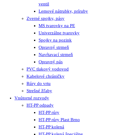
ventil
Lemové nátrubky, príruby
Zverné spojky, pásy
MS tvarovky na PE
Univerzálne tvarovky
Spojky na pozink
Opravný strmeň
Navŕtavací strmeň
Opravný pás
PVC tlakový vodovod
Kabelové chráničky
Rúry do vrtu
Strešné žľaby
Vnútorné rozvody
HT-PP odpady
HT-PP rúry
HT-PP rúry Plast Brno
HT-PP kolená
HT-PP kolená špeciálne