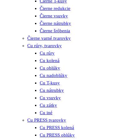
Čierne T-kusy
Čierne redukcie
Čierne vsuvky
Čierne nátrubky
Čierne šróbenia
Čierne varné tvarovky
Cu rúry, tvarovky
Cu rúry
Cu kolená
Cu oblúky
Cu nadoblúky
Cu T-kusy
Cu nátrubky
Cu vsuvky
Cu zátky
Cu iné
Cu PRESS tvarovky
Cu PRESS kolená
Cu PRESS oblúky