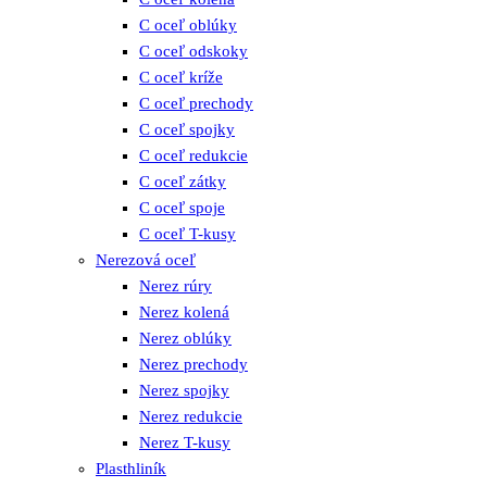
C oceľ oblúky
C oceľ odskoky
C oceľ kríže
C oceľ prechody
C oceľ spojky
C oceľ redukcie
C oceľ zátky
C oceľ spoje
C oceľ T-kusy
Nerezová oceľ
Nerez rúry
Nerez kolená
Nerez oblúky
Nerez prechody
Nerez spojky
Nerez redukcie
Nerez T-kusy
Plasthliník