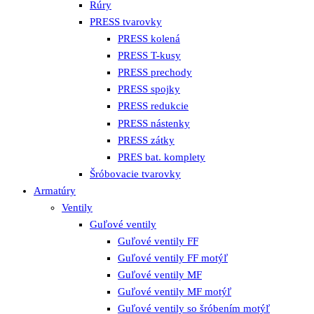
Rúry
PRESS tvarovky
PRESS kolená
PRESS T-kusy
PRESS prechody
PRESS spojky
PRESS redukcie
PRESS nástenky
PRESS zátky
PRES bat. komplety
Šróbovacie tvarovky
Armatúry
Ventily
Guľové ventily
Guľové ventily FF
Guľové ventily FF motýľ
Guľové ventily MF
Guľové ventily MF motýľ
Guľové ventily so šróbením motýľ