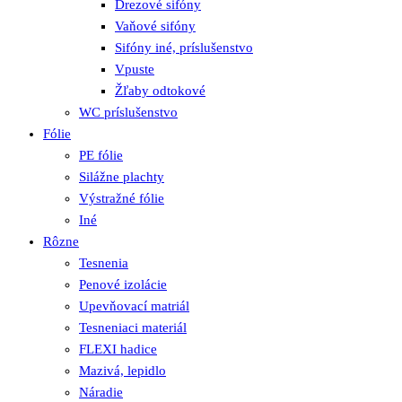
Drezové sifóny
Vaňové sifóny
Sifóny iné, príslušenstvo
Vpuste
Žľaby odtokové
WC príslušenstvo
Fólie
PE fólie
Silážne plachty
Výstražné fólie
Iné
Rôzne
Tesnenia
Penové izolácie
Upevňovací matriál
Tesneniaci materiál
FLEXI hadice
Mazivá, lepidlo
Náradie