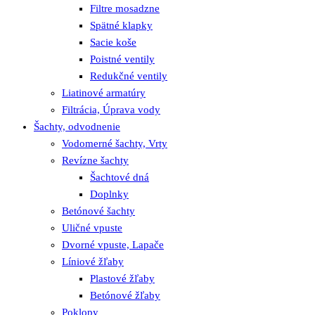
Filtre mosadzne
Spätné klapky
Sacie koše
Poistné ventily
Redukčné ventily
Liatinové armatúry
Filtrácia, Úprava vody
Šachty, odvodnenie
Vodomerné šachty, Vrty
Revízne šachty
Šachtové dná
Doplnky
Betónové šachty
Uličné vpuste
Dvorné vpuste, Lapače
Líniové žľaby
Plastové žľaby
Betónové žľaby
Poklopy