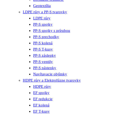
Geotextília
LDPE rúry a PP-S tvarovky
LDPE rúry
PP-S spojky
PP-S spojky s prírubou
PP-S prechodky
PP-S kolená
PP-S T-kusy
PP-S záslepky
PP-S ventily
PP-S nástenky
Navŕtavacie objímky
HDPE rúry a Elektrofúzne tvarovky
HDPE rúry
EF spojky
EF redukcie
EF kolená
EF T-kusy