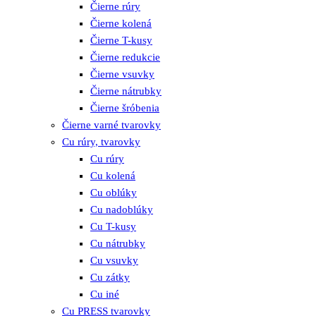
Čierne rúry
Čierne kolená
Čierne T-kusy
Čierne redukcie
Čierne vsuvky
Čierne nátrubky
Čierne šróbenia
Čierne varné tvarovky
Cu rúry, tvarovky
Cu rúry
Cu kolená
Cu oblúky
Cu nadoblúky
Cu T-kusy
Cu nátrubky
Cu vsuvky
Cu zátky
Cu iné
Cu PRESS tvarovky