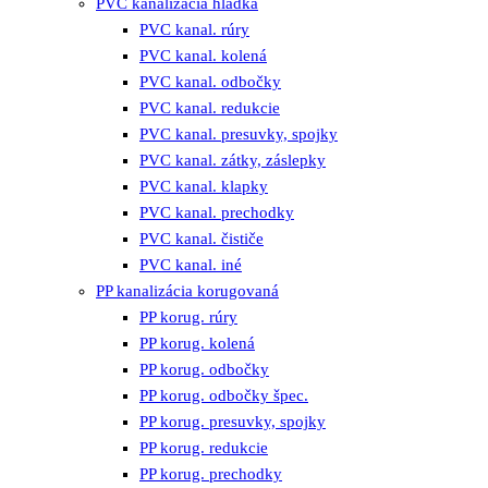
PVC kanalizácia hladká
PVC kanal. rúry
PVC kanal. kolená
PVC kanal. odbočky
PVC kanal. redukcie
PVC kanal. presuvky, spojky
PVC kanal. zátky, záslepky
PVC kanal. klapky
PVC kanal. prechodky
PVC kanal. čističe
PVC kanal. iné
PP kanalizácia korugovaná
PP korug. rúry
PP korug. kolená
PP korug. odbočky
PP korug. odbočky špec.
PP korug. presuvky, spojky
PP korug. redukcie
PP korug. prechodky