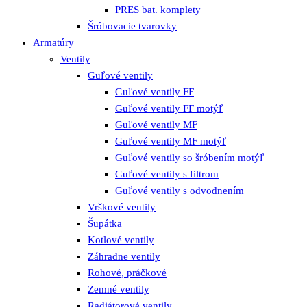
PRES bat. komplety
Šróbovacie tvarovky
Armatúry
Ventily
Guľové ventily
Guľové ventily FF
Guľové ventily FF motýľ
Guľové ventily MF
Guľové ventily MF motýľ
Guľové ventily so šróbením motýľ
Guľové ventily s filtrom
Guľové ventily s odvodnením
Vrškové ventily
Šupátka
Kotlové ventily
Záhradne ventily
Rohové, práčkové
Zemné ventily
Radiátorové ventily