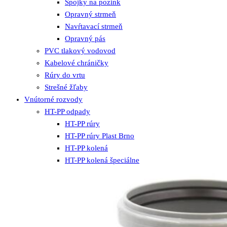
Spojky na pozink
Opravný strmeň
Navŕtavací strmeň
Opravný pás
PVC tlakový vodovod
Kabelové chráničky
Rúry do vrtu
Strešné žľaby
Vnútorné rozvody
HT-PP odpady
HT-PP rúry
HT-PP rúry Plast Brno
HT-PP kolená
HT-PP kolená špeciálne