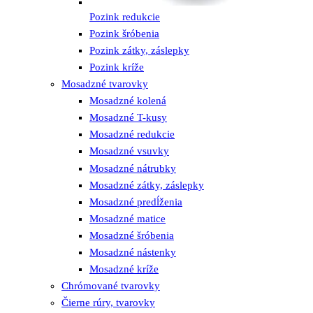
Pozink redukcie
Pozink šróbenia
Pozink zátky, záslepky
Pozink kríže
Mosadzné tvarovky
Mosadzné kolená
Mosadzné T-kusy
Mosadzné redukcie
Mosadzné vsuvky
Mosadzné nátrubky
Mosadzné zátky, záslepky
Mosadzné predĺženia
Mosadzné matice
Mosadzné šróbenia
Mosadzné nástenky
Mosadzné kríže
Chrómované tvarovky
Čierne rúry, tvarovky