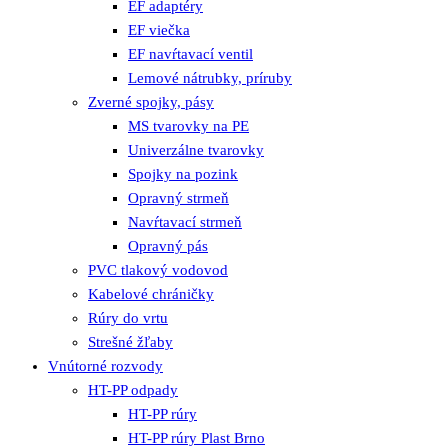
EF adaptéry
EF viečka
EF navŕtavací ventil
Lemové nátrubky, príruby
Zverné spojky, pásy
MS tvarovky na PE
Univerzálne tvarovky
Spojky na pozink
Opravný strmeň
Navŕtavací strmeň
Opravný pás
PVC tlakový vodovod
Kabelové chráničky
Rúry do vrtu
Strešné žľaby
Vnútorné rozvody
HT-PP odpady
HT-PP rúry
HT-PP rúry Plast Brno