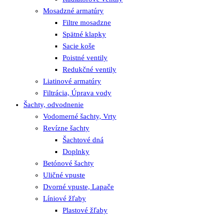
Mosadzné armatúry
Filtre mosadzne
Spätné klapky
Sacie koše
Poistné ventily
Redukčné ventily
Liatinové armatúry
Filtrácia, Úprava vody
Šachty, odvodnenie
Vodomerné šachty, Vrty
Revízne šachty
Šachtové dná
Doplnky
Betónové šachty
Uličné vpuste
Dvorné vpuste, Lapače
Líniové žľaby
Plastové žľaby