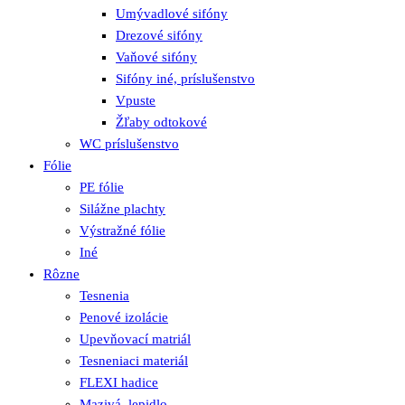
Umývadlové sifóny
Drezové sifóny
Vaňové sifóny
Sifóny iné, príslušenstvo
Vpuste
Žľaby odtokové
WC príslušenstvo
Fólie
PE fólie
Silážne plachty
Výstražné fólie
Iné
Rôzne
Tesnenia
Penové izolácie
Upevňovací matriál
Tesneniaci materiál
FLEXI hadice
Mazivá, lepidlo