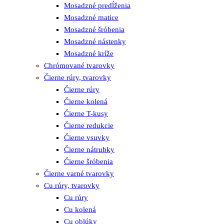
Mosadzné predĺženia
Mosadzné matice
Mosadzné šróbenia
Mosadzné nástenky
Mosadzné kríže
Chrómované tvarovky
Čierne rúry, tvarovky
Čierne rúry
Čierne kolená
Čierne T-kusy
Čierne redukcie
Čierne vsuvky
Čierne nátrubky
Čierne šróbenia
Čierne varné tvarovky
Cu rúry, tvarovky
Cu rúry
Cu kolená
Cu oblúky