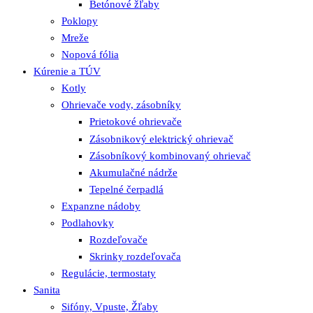
Betónové žľaby
Poklopy
Mreže
Nopová fólia
Kúrenie a TÚV
Kotly
Ohrievače vody, zásobníky
Prietokové ohrievače
Zásobnikový elektrický ohrievač
Zásobníkový kombinovaný ohrievač
Akumulačné nádrže
Tepelné čerpadlá
Expanzne nádoby
Podlahovky
Rozdeľovače
Skrinky rozdeľovača
Regulácie, termostaty
Sanita
Sifóny, Vpuste, Žľaby