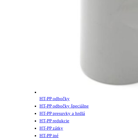
HT-PP odbočky
HT-PP odbočky špeciálne
HT-PP presuvky a hrdlá
HT-PP redukcie
HT-PP zátky
HT-PP iné