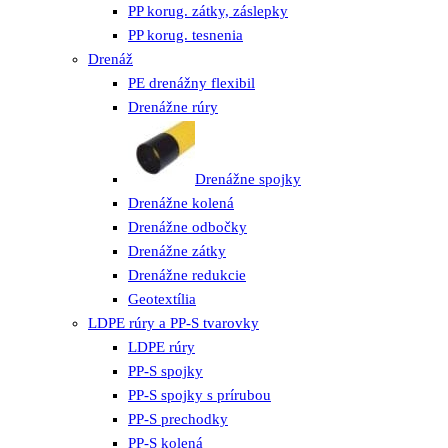
PP korug. zátky, záslepky
PP korug. tesnenia
Drenáž
PE drenážny flexibil
Drenážne rúry
Drenážne spojky
Drenážne kolená
Drenážne odbočky
Drenážne zátky
Drenážne redukcie
Geotextília
LDPE rúry a PP-S tvarovky
LDPE rúry
PP-S spojky
PP-S spojky s prírubou
PP-S prechodky
PP-S kolená