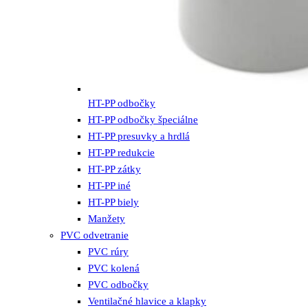
HT-PP odbočky
HT-PP odbočky špeciálne
HT-PP presuvky a hrdlá
HT-PP redukcie
HT-PP zátky
HT-PP iné
HT-PP biely
Manžety
PVC odvetranie
PVC rúry
PVC kolená
PVC odbočky
Ventilačné hlavice a klapky