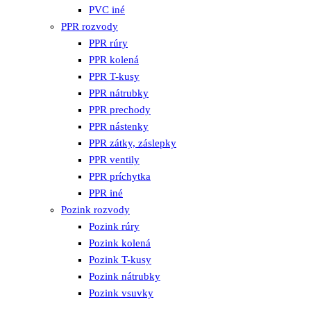
PVC iné
PPR rozvody
PPR rúry
PPR kolená
PPR T-kusy
PPR nátrubky
PPR prechody
PPR nástenky
PPR zátky, záslepky
PPR ventily
PPR príchytka
PPR iné
Pozink rozvody
Pozink rúry
Pozink kolená
Pozink T-kusy
Pozink nátrubky
Pozink vsuvky