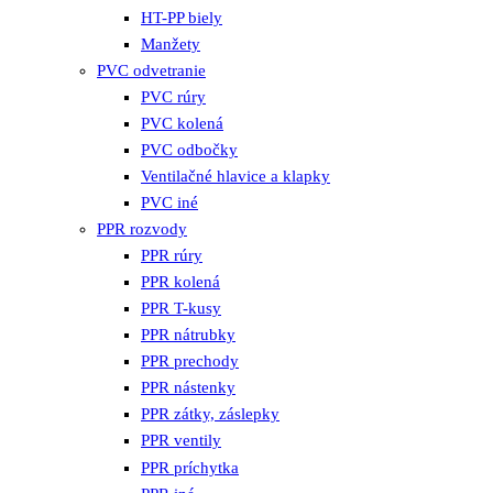
HT-PP biely
Manžety
PVC odvetranie
PVC rúry
PVC kolená
PVC odbočky
Ventilačné hlavice a klapky
PVC iné
PPR rozvody
PPR rúry
PPR kolená
PPR T-kusy
PPR nátrubky
PPR prechody
PPR nástenky
PPR zátky, záslepky
PPR ventily
PPR príchytka