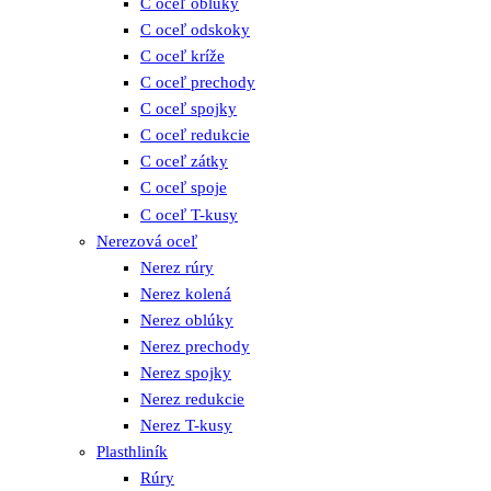
C oceľ oblúky
C oceľ odskoky
C oceľ kríže
C oceľ prechody
C oceľ spojky
C oceľ redukcie
C oceľ zátky
C oceľ spoje
C oceľ T-kusy
Nerezová oceľ
Nerez rúry
Nerez kolená
Nerez oblúky
Nerez prechody
Nerez spojky
Nerez redukcie
Nerez T-kusy
Plasthliník
Rúry