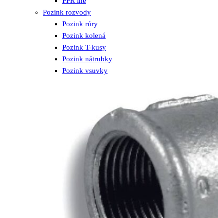
PPR iné
Pozink rozvody
Pozink rúry
Pozink kolená
Pozink T-kusy
Pozink nátrubky
Pozink vsuvky