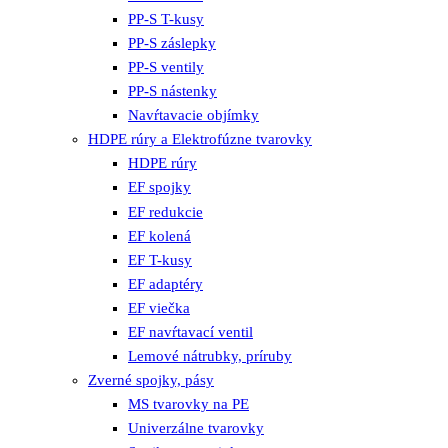
PP-S T-kusy
PP-S záslepky
PP-S ventily
PP-S nástenky
Navŕtavacie objímky
HDPE rúry a Elektrofúzne tvarovky
HDPE rúry
EF spojky
EF redukcie
EF kolená
EF T-kusy
EF adaptéry
EF viečka
EF navŕtavací ventil
Lemové nátrubky, príruby
Zverné spojky, pásy
MS tvarovky na PE
Univerzálne tvarovky