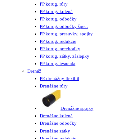
PP korug. rúry
PP korug. kolená
PP korug. odbočky
PP korug. odbočky špec.
PP korug. presuvky, spojky
PP korug. redukcie
PP korug. prechodky
PP korug. zátky, záslepky
PP korug. tesnenia
Drenáž
PE drenážny flexibil
Drenážne rúry
Drenážne spojky
Drenážne kolená
Drenážne odbočky
Drenážne zátky
Drenážne redukcie