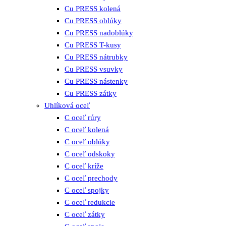
Cu PRESS kolená
Cu PRESS oblúky
Cu PRESS nadoblúky
Cu PRESS T-kusy
Cu PRESS nátrubky
Cu PRESS vsuvky
Cu PRESS nástenky
Cu PRESS zátky
Uhlíková oceľ
C oceľ rúry
C oceľ kolená
C oceľ oblúky
C oceľ odskoky
C oceľ kríže
C oceľ prechody
C oceľ spojky
C oceľ redukcie
C oceľ zátky