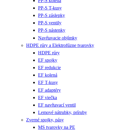
PP-S kolená
PP-S T-kusy
PP-S záslepky
PP-S ventily
PP-S nástenky
Navŕtavacie objímky
HDPE rúry a Elektrofúzne tvarovky
HDPE rúry
EF spojky
EF redukcie
EF kolená
EF T-kusy
EF adaptéry
EF viečka
EF navŕtavací ventil
Lemové nátrubky, príruby
Zverné spojky, pásy
MS tvarovky na PE