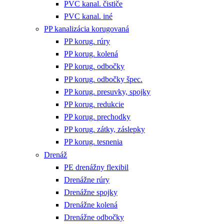
PVC kanal. čističe
PVC kanal. iné
PP kanalizácia korugovaná
PP korug. rúry
PP korug. kolená
PP korug. odbočky
PP korug. odbočky špec.
PP korug. presuvky, spojky
PP korug. redukcie
PP korug. prechodky
PP korug. zátky, záslepky
PP korug. tesnenia
Drenáž
PE drenážny flexibil
Drenážne rúry
Drenážne spojky
Drenážne kolená
Drenážne odbočky