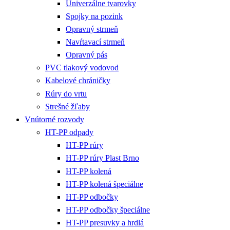
Univerzálne tvarovky
Spojky na pozink
Opravný strmeň
Navŕtavací strmeň
Opravný pás
PVC tlakový vodovod
Kabelové chráničky
Rúry do vrtu
Strešné žľaby
Vnútorné rozvody
HT-PP odpady
HT-PP rúry
HT-PP rúry Plast Brno
HT-PP kolená
HT-PP kolená špeciálne
HT-PP odbočky
HT-PP odbočky špeciálne
HT-PP presuvky a hrdlá