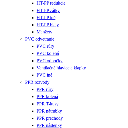
HT-PP redukcie
HT-PP zátky
HT-PP iné
HT-PP biely
Manžety
PVC odvetranie
PVC rúry
PVC kolená
PVC odbočky
Ventilačné hlavice a klapky
PVC iné
PPR rozvody
PPR rúry
PPR kolená
PPR T-kusy
PPR nátrubky
PPR prechody
PPR nástenky