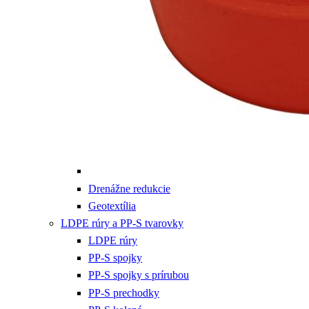
Drenážne redukcie
Geotextília
LDPE rúry a PP-S tvarovky
LDPE rúry
PP-S spojky
PP-S spojky s prírubou
PP-S prechodky