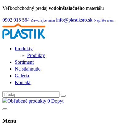
Veľkoobchodný predaj
vodoinštalačného
materiálu
0902 915 564
info@plastiksro.sk
Zavolajte nám
Napíšte nám
Produkty
Produkty
Sortiment
Na stiahnutie
Galéria
Kontakt
0
Dopyt
Menu