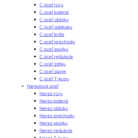
C oceľ rúry
C oceľ kolená
C oceľ oblúky
C oceľ odskoky
C oceľ kríže
C oceľ prechody
C oceľ spojky
C oceľ redukcie
C oceľ zátky
C oceľ spoje
C oceľ T-kusy
Nerezová oceľ
Nerez rúry
Nerez kolená
Nerez oblúky
Nerez prechody
Nerez spojky
Nerez redukcie
Nerez T-kusy