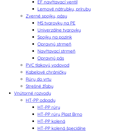
EF navŕtavací ventil
Lemové nátrubky, príruby
Zverné spojky, pásy
MS tvarovky na PE
Univerzálne tvarovky
Spojky na pozink
Opravný strmeň
Navŕtavací strmeň
Opravný pás
PVC tlakový vodovod
Kabelové chráničky
Rúry do vrtu
Strešné žľaby
Vnútorné rozvody
HT-PP odpady
HT-PP rúry
HT-PP rúry Plast Brno
HT-PP kolená
HT-PP kolená špeciálne