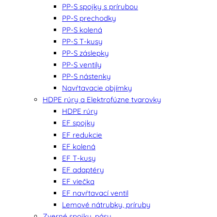
PP-S spojky s prírubou
PP-S prechodky
PP-S kolená
PP-S T-kusy
PP-S záslepky
PP-S ventily
PP-S nástenky
Navŕtavacie objímky
HDPE rúry a Elektrofúzne tvarovky
HDPE rúry
EF spojky
EF redukcie
EF kolená
EF T-kusy
EF adaptéry
EF viečka
EF navŕtavací ventil
Lemové nátrubky, príruby
Zverné spojky, pásy