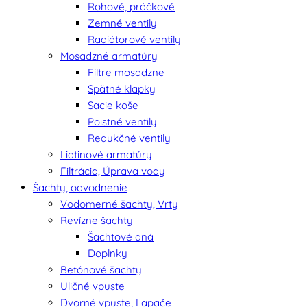
Rohové, práčkové
Zemné ventily
Radiátorové ventily
Mosadzné armatúry
Filtre mosadzne
Spätné klapky
Sacie koše
Poistné ventily
Redukčné ventily
Liatinové armatúry
Filtrácia, Úprava vody
Šachty, odvodnenie
Vodomerné šachty, Vrty
Revízne šachty
Šachtové dná
Doplnky
Betónové šachty
Uličné vpuste
Dvorné vpuste, Lapače