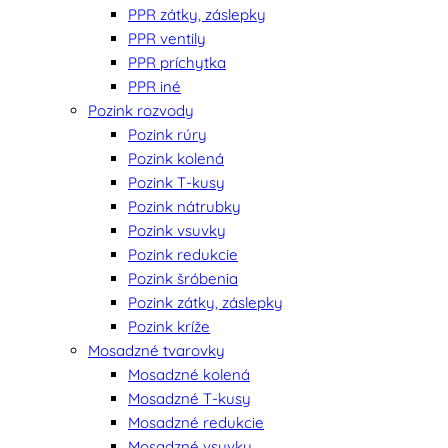
PPR zátky, záslepky
PPR ventily
PPR príchytka
PPR iné
Pozink rozvody
Pozink rúry
Pozink kolená
Pozink T-kusy
Pozink nátrubky
Pozink vsuvky
Pozink redukcie
Pozink šróbenia
Pozink zátky, záslepky
Pozink kríže
Mosadzné tvarovky
Mosadzné kolená
Mosadzné T-kusy
Mosadzné redukcie
Mosadzné vsuvky