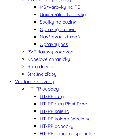
MS tvarovky na PE
Univerzálne tvarovky
Spojky na pozink
Opravný strmeň
Navŕtavací strmeň
Opravný pás
PVC tlakový vodovod
Kabelové chráničky
Rúry do vrtu
Strešné žľaby
Vnútorné rozvody
HT-PP odpady
HT-PP rúry
HT-PP rúry Plast Brno
HT-PP kolená
HT-PP kolená špeciálne
HT-PP odbočky
HT-PP odbočky špeciálne