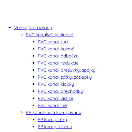
Vonkajšie rozvody
PVC kanalizácia hladká
PVC kanal. rúry
PVC kanal. kolená
PVC kanal. odbočky
PVC kanal. redukcie
PVC kanal. presuvky, spojky
PVC kanal. zátky, záslepky
PVC kanal. klapky
PVC kanal. prechodky
PVC kanal. čističe
PVC kanal. iné
PP kanalizácia korugovaná
PP korug. rúry
PP korug. kolená