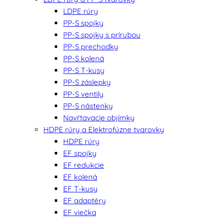
LDPE rúry
PP-S spojky
PP-S spojky s prírubou
PP-S prechodky
PP-S kolená
PP-S T-kusy
PP-S záslepky
PP-S ventily
PP-S nástenky
Navŕtavacie objímky
HDPE rúry a Elektrofúzne tvarovky
HDPE rúry
EF spojky
EF redukcie
EF kolená
EF T-kusy
EF adaptéry
EF viečka