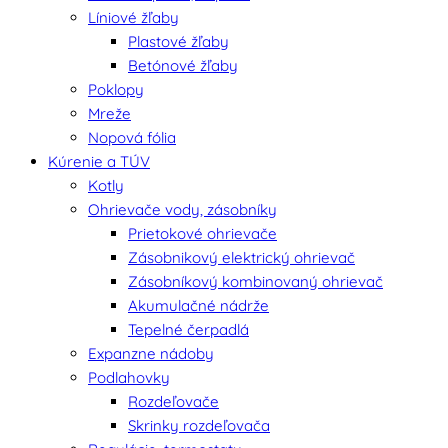
Líniové žľaby
Plastové žľaby
Betónové žľaby
Poklopy
Mreže
Nopová fólia
Kúrenie a TÚV
Kotly
Ohrievače vody, zásobníky
Prietokové ohrievače
Zásobnikový elektrický ohrievač
Zásobníkový kombinovaný ohrievač
Akumulačné nádrže
Tepelné čerpadlá
Expanzne nádoby
Podlahovky
Rozdeľovače
Skrinky rozdeľovača