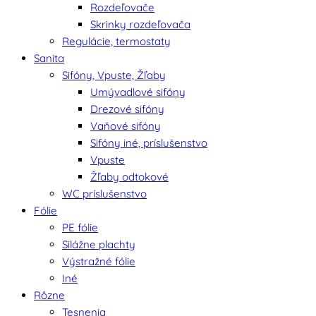
Rozdeľovače
Skrinky rozdeľovača
Regulácie, termostaty
Sanita
Sifóny, Vpuste, Žľaby
Umývadlové sifóny
Drezové sifóny
Vaňové sifóny
Sifóny iné, príslušenstvo
Vpuste
Žľaby odtokové
WC príslušenstvo
Fólie
PE fólie
Silážne plachty
Výstražné fólie
Iné
Rôzne
Tesnenia