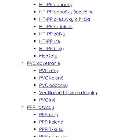
HT-PP odbočky
HT-PP odbočky špeciálne
HT-PP presuvky a hrdlá
HT-PP redukcie
HT-PP zátky
HT-PP iné
HT-PP biely
Manžety
PVC odvetranie
PVC rúry
PVC kolená
PVC odbočky
Ventilačné hlavice a klapky
PVC iné
PPR rozvody
PPR rúry
PPR kolená
PPR T-kusy
PPR nátrubky