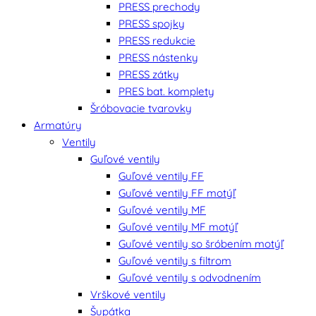
PRESS prechody
PRESS spojky
PRESS redukcie
PRESS nástenky
PRESS zátky
PRES bat. komplety
Šróbovacie tvarovky
Armatúry
Ventily
Guľové ventily
Guľové ventily FF
Guľové ventily FF motýľ
Guľové ventily MF
Guľové ventily MF motýľ
Guľové ventily so šróbením motýľ
Guľové ventily s filtrom
Guľové ventily s odvodnením
Vrškové ventily
Šupátka