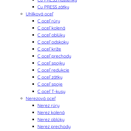
Cu PRESS zátky
Uhlíková oceľ
C oceľ rúry
C oceľ kolená
C oceľ oblúky
C oceľ odskoky
C oceľ kríže
C oceľ prechody
C oceľ spojky
C oceľ redukcie
C oceľ zátky
C oceľ spoje
C oceľ T-kusy
Nerezová oceľ
Nerez rúry
Nerez kolená
Nerez oblúky
Nerez prechody