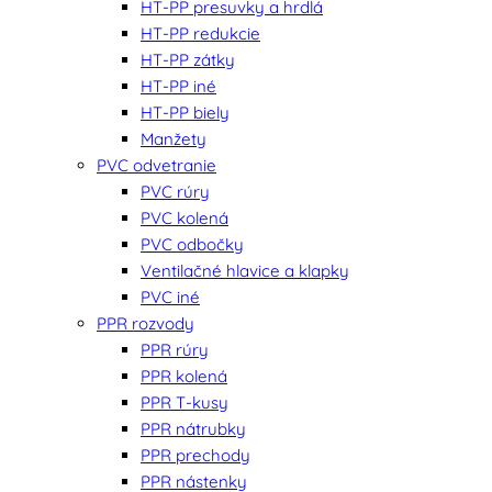
HT-PP presuvky a hrdlá
HT-PP redukcie
HT-PP zátky
HT-PP iné
HT-PP biely
Manžety
PVC odvetranie
PVC rúry
PVC kolená
PVC odbočky
Ventilačné hlavice a klapky
PVC iné
PPR rozvody
PPR rúry
PPR kolená
PPR T-kusy
PPR nátrubky
PPR prechody
PPR nástenky