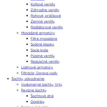
Kotlové ventily
Záhradne ventily
Rohové, práčkové
Zemné ventily
Radiátorové ventily
Mosadzné armatúry
Filtre mosadzne
Spätné klapky
Sacie koše
Poistné ventily
Redukčné ventily
Liatinové armatúry
Filtrácia, Úprava vody
Šachty, odvodnenie
Vodomerné šachty, Vrty
Revízne šachty
Šachtové dná
Doplnky