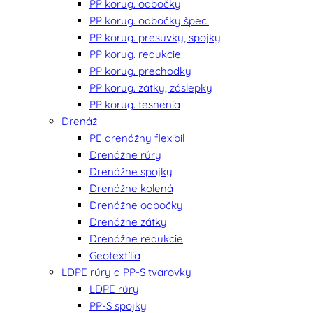
PP korug. odbočky
PP korug. odbočky špec.
PP korug. presuvky, spojky
PP korug. redukcie
PP korug. prechodky
PP korug. zátky, záslepky
PP korug. tesnenia
Drenáž
PE drenážny flexibil
Drenážne rúry
Drenážne spojky
Drenážne kolená
Drenážne odbočky
Drenážne zátky
Drenážne redukcie
Geotextília
LDPE rúry a PP-S tvarovky
LDPE rúry
PP-S spojky