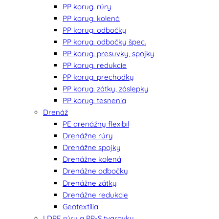
PP korug. rúry
PP korug. kolená
PP korug. odbočky
PP korug. odbočky špec.
PP korug. presuvky, spojky
PP korug. redukcie
PP korug. prechodky
PP korug. zátky, záslepky
PP korug. tesnenia
Drenáž
PE drenážny flexibil
Drenážne rúry
Drenážne spojky
Drenážne kolená
Drenážne odbočky
Drenážne zátky
Drenážne redukcie
Geotextília
LDPE rúry a PP-S tvarovky