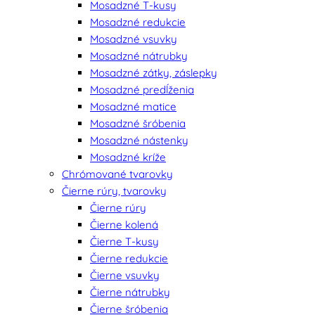
Mosadzné T-kusy
Mosadzné redukcie
Mosadzné vsuvky
Mosadzné nátrubky
Mosadzné zátky, záslepky
Mosadzné predĺženia
Mosadzné matice
Mosadzné šróbenia
Mosadzné nástenky
Mosadzné kríže
Chrómované tvarovky
Čierne rúry, tvarovky
Čierne rúry
Čierne kolená
Čierne T-kusy
Čierne redukcie
Čierne vsuvky
Čierne nátrubky
Čierne šróbenia