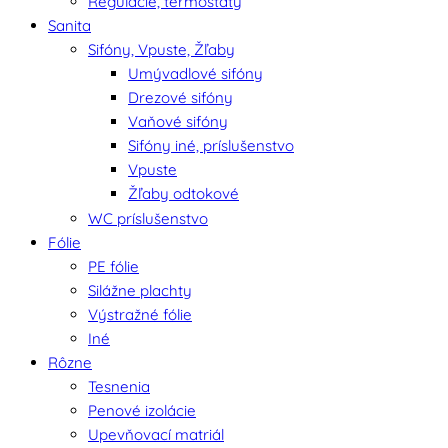
Regulácie, termostaty
Sanita
Sifóny, Vpuste, Žľaby
Umývadlové sifóny
Drezové sifóny
Vaňové sifóny
Sifóny iné, príslušenstvo
Vpuste
Žľaby odtokové
WC príslušenstvo
Fólie
PE fólie
Silážne plachty
Výstražné fólie
Iné
Rôzne
Tesnenia
Penové izolácie
Upevňovací matriál