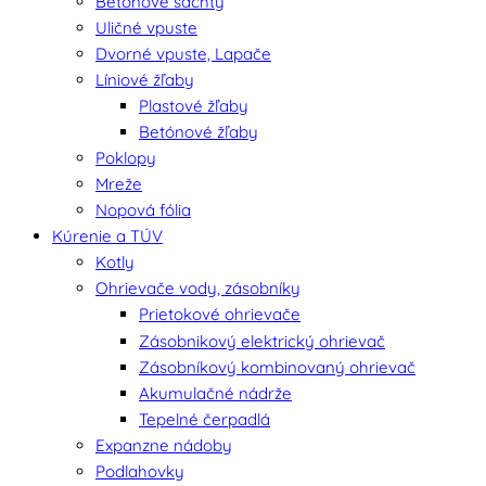
Betónové šachty
Uličné vpuste
Dvorné vpuste, Lapače
Líniové žľaby
Plastové žľaby
Betónové žľaby
Poklopy
Mreže
Nopová fólia
Kúrenie a TÚV
Kotly
Ohrievače vody, zásobníky
Prietokové ohrievače
Zásobnikový elektrický ohrievač
Zásobníkový kombinovaný ohrievač
Akumulačné nádrže
Tepelné čerpadlá
Expanzne nádoby
Podlahovky