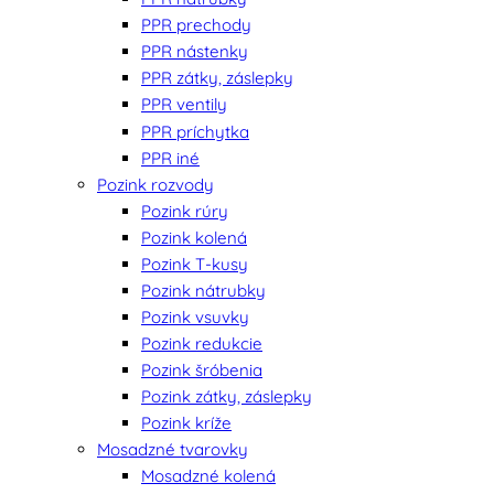
PPR prechody
PPR nástenky
PPR zátky, záslepky
PPR ventily
PPR príchytka
PPR iné
Pozink rozvody
Pozink rúry
Pozink kolená
Pozink T-kusy
Pozink nátrubky
Pozink vsuvky
Pozink redukcie
Pozink šróbenia
Pozink zátky, záslepky
Pozink kríže
Mosadzné tvarovky
Mosadzné kolená