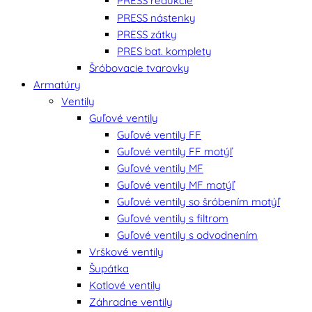
PRESS redukcie
PRESS nástenky
PRESS zátky
PRES bat. komplety
Šróbovacie tvarovky
Armatúry
Ventily
Guľové ventily
Guľové ventily FF
Guľové ventily FF motýľ
Guľové ventily MF
Guľové ventily MF motýľ
Guľové ventily so šróbením motýľ
Guľové ventily s filtrom
Guľové ventily s odvodnením
Vrškové ventily
Šupátka
Kotlové ventily
Záhradne ventily