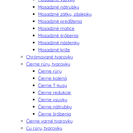
Mosadzné nátrubky
Mosadzné zátky, záslepky
Mosadzné predĺženia
Mosadzné matice
Mosadzné šróbenia
Mosadzné nástenky
Mosadzné kríže
Chrómované tvarovky
Čierne rúry, tvarovky
Čierne rúry
Čierne kolená
Čierne T-kusy
Čierne redukcie
Čierne vsuvky
Čierne nátrubky
Čierne šróbenia
Čierne varné tvarovky
Cu rúry, tvarovky