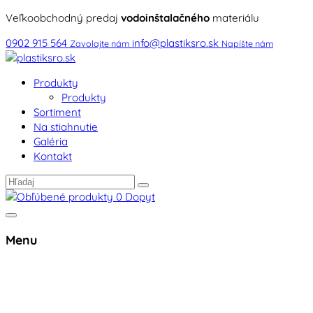
Veľkoobchodný predaj
vodoinštalačného
materiálu
0902 915 564
info@plastiksro.sk
Zavolajte nám
Napíšte nám
Produkty
Produkty
Sortiment
Na stiahnutie
Galéria
Kontakt
0
Dopyt
Menu