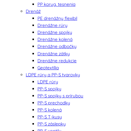
PP korug. tesnenia
Drenáž
PE drenážny flexibil
Drenážne rúry
Drenážne spojky
Drenážne kolená
Drenážne odbočky
Drenážne zátky
Drenážne redukcie
Geotextília
LDPE rúry a PP-S tvarovky
LDPE rúry
PP-S spojky
PP-S spojky s prírubou
PP-S prechodky
PP-S kolená
PP-S T-kusy
PP-S záslepky
PP-S ventily