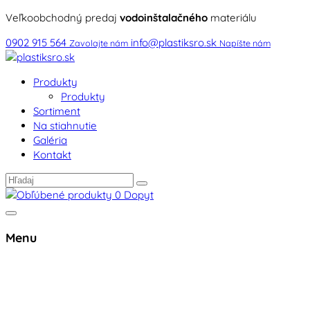
Veľkoobchodný predaj
vodoinštalačného
materiálu
0902 915 564
info@plastiksro.sk
Zavolajte nám
Napíšte nám
Produkty
Produkty
Sortiment
Na stiahnutie
Galéria
Kontakt
0
Dopyt
Menu