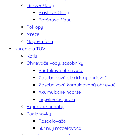
Líniové žľaby
Plastové žľaby
Betónové žľaby
Poklopy
Mreže
Nopová fólia
Kúrenie a TÚV
Kotly
Ohrievače vody, zásobníky
Prietokové ohrievače
Zásobnikový elektrický ohrievač
Zásobníkový kombinovaný ohrievač
Akumulačné nádrže
Tepelné čerpadlá
Expanzne nádoby
Podlahovky
Rozdeľovače
Skrinky rozdeľovača