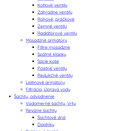
Kotlové ventily
Záhradne ventily
Rohové, práčkové
Zemné ventily
Radiátorové ventily
Mosadzné armatúry
Filtre mosadzne
Spätné klapky
Sacie koše
Poistné ventily
Redukčné ventily
Liatinové armatúry
Filtrácia, Úprava vody
Šachty, odvodnenie
Vodomerné šachty, Vrty
Revízne šachty
Šachtové dná
Doplnky