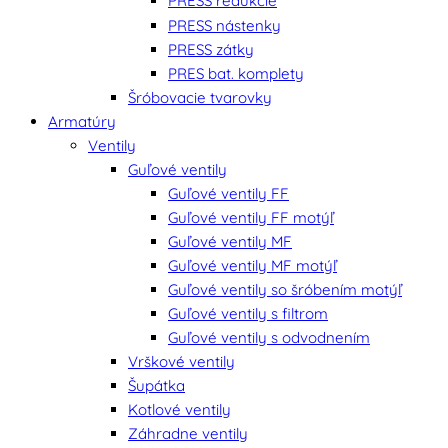
PRESS redukcie
PRESS nástenky
PRESS zátky
PRES bat. komplety
Šróbovacie tvarovky
Armatúry
Ventily
Guľové ventily
Guľové ventily FF
Guľové ventily FF motýľ
Guľové ventily MF
Guľové ventily MF motýľ
Guľové ventily so šróbením motýľ
Guľové ventily s filtrom
Guľové ventily s odvodnením
Vrškové ventily
Šupátka
Kotlové ventily
Záhradne ventily