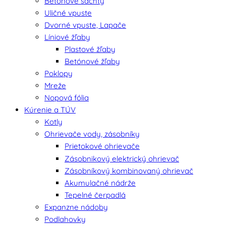
Betónové šachty
Uličné vpuste
Dvorné vpuste, Lapače
Líniové žľaby
Plastové žľaby
Betónové žľaby
Poklopy
Mreže
Nopová fólia
Kúrenie a TÚV
Kotly
Ohrievače vody, zásobníky
Prietokové ohrievače
Zásobnikový elektrický ohrievač
Zásobníkový kombinovaný ohrievač
Akumulačné nádrže
Tepelné čerpadlá
Expanzne nádoby
Podlahovky