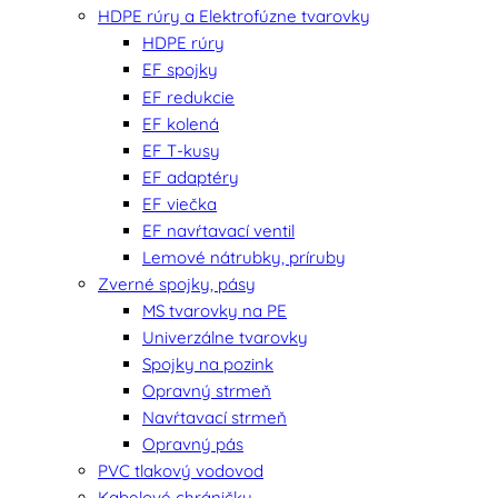
HDPE rúry a Elektrofúzne tvarovky
HDPE rúry
EF spojky
EF redukcie
EF kolená
EF T-kusy
EF adaptéry
EF viečka
EF navŕtavací ventil
Lemové nátrubky, príruby
Zverné spojky, pásy
MS tvarovky na PE
Univerzálne tvarovky
Spojky na pozink
Opravný strmeň
Navŕtavací strmeň
Opravný pás
PVC tlakový vodovod
Kabelové chráničky