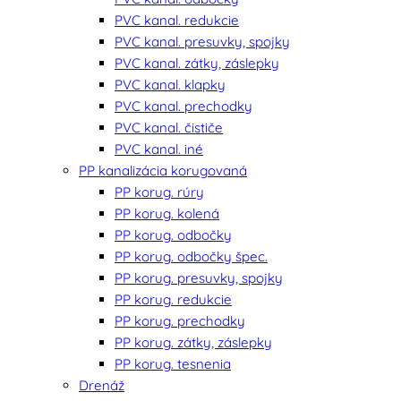
PVC kanal. redukcie
PVC kanal. presuvky, spojky
PVC kanal. zátky, záslepky
PVC kanal. klapky
PVC kanal. prechodky
PVC kanal. čističe
PVC kanal. iné
PP kanalizácia korugovaná
PP korug. rúry
PP korug. kolená
PP korug. odbočky
PP korug. odbočky špec.
PP korug. presuvky, spojky
PP korug. redukcie
PP korug. prechodky
PP korug. zátky, záslepky
PP korug. tesnenia
Drenáž