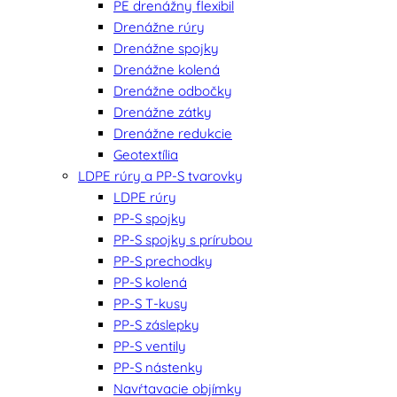
PE drenážny flexibil
Drenážne rúry
Drenážne spojky
Drenážne kolená
Drenážne odbočky
Drenážne zátky
Drenážne redukcie
Geotextília
LDPE rúry a PP-S tvarovky
LDPE rúry
PP-S spojky
PP-S spojky s prírubou
PP-S prechodky
PP-S kolená
PP-S T-kusy
PP-S záslepky
PP-S ventily
PP-S nástenky
Navŕtavacie objímky