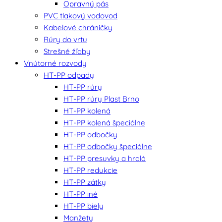
Opravný pás
PVC tlakový vodovod
Kabelové chráničky
Rúry do vrtu
Strešné žľaby
Vnútorné rozvody
HT-PP odpady
HT-PP rúry
HT-PP rúry Plast Brno
HT-PP kolená
HT-PP kolená špeciálne
HT-PP odbočky
HT-PP odbočky špeciálne
HT-PP presuvky a hrdlá
HT-PP redukcie
HT-PP zátky
HT-PP iné
HT-PP biely
Manžety