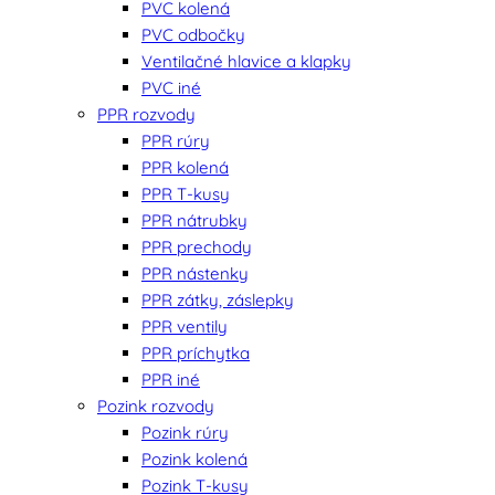
PVC kolená
PVC odbočky
Ventilačné hlavice a klapky
PVC iné
PPR rozvody
PPR rúry
PPR kolená
PPR T-kusy
PPR nátrubky
PPR prechody
PPR nástenky
PPR zátky, záslepky
PPR ventily
PPR príchytka
PPR iné
Pozink rozvody
Pozink rúry
Pozink kolená
Pozink T-kusy