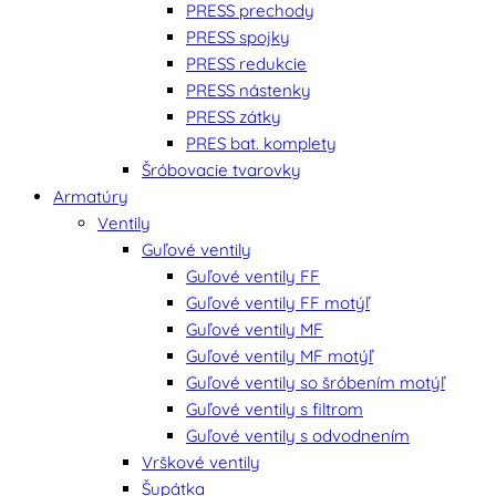
PRESS prechody
PRESS spojky
PRESS redukcie
PRESS nástenky
PRESS zátky
PRES bat. komplety
Šróbovacie tvarovky
Armatúry
Ventily
Guľové ventily
Guľové ventily FF
Guľové ventily FF motýľ
Guľové ventily MF
Guľové ventily MF motýľ
Guľové ventily so šróbením motýľ
Guľové ventily s filtrom
Guľové ventily s odvodnením
Vrškové ventily
Šupátka