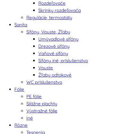
Rozdeľovače
Skrinky rozdeľovača
Regulácie, termostaty
Sanita
Sifóny, Vpuste, Žľaby
Umývadlové sifóny
Drezové sifóny
Vaňové sifóny
Sifóny iné, príslušenstvo
Vpuste
Žľaby odtokové
WC príslušenstvo
Fólie
PE fólie
Silážne plachty
Výstražné fólie
Iné
Rôzne
Tesnenia