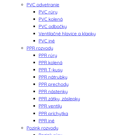
PVC odvetranie
PVC rúry
PVC kolená
PVC odbočky
Ventilačné hlavice a klapky
PVC iné
PPR rozvody
PPR rúry
PPR kolená
PPR T-kusy
PPR nátrubky
PPR prechody
PPR nástenky
PPR zátky, záslepky
PPR ventily
PPR príchytka
PPR iné
Pozink rozvody