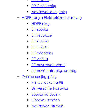
PP-S nástenky
Navŕtavacie objímky
HDPE rúry a Elektrofúzne tvarovky
HDPE rúry
EF spojky
EF redukcie
EF kolená
EF T-kusy
EF adaptéry
EF viečka
EF navŕtavací ventil
Lemové nátrubky, príruby
Zverné spojky, pásy
MS tvarovky na PE
Univerzálne tvarovky
Spojky na pozink
Opravný strmeň
Navŕtavací strmeň