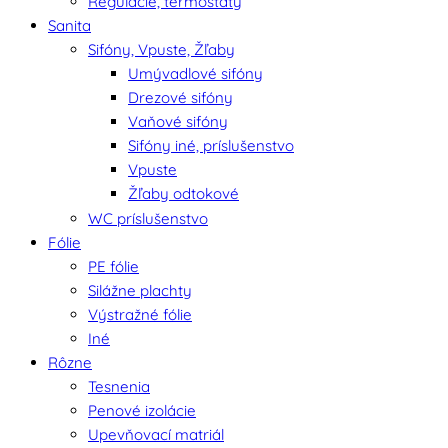
Regulácie, termostaty
Sanita
Sifóny, Vpuste, Žľaby
Umývadlové sifóny
Drezové sifóny
Vaňové sifóny
Sifóny iné, príslušenstvo
Vpuste
Žľaby odtokové
WC príslušenstvo
Fólie
PE fólie
Silážne plachty
Výstražné fólie
Iné
Rôzne
Tesnenia
Penové izolácie
Upevňovací matriál