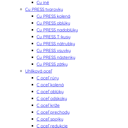
Cu iné
Cu PRESS tvarovky
Cu PRESS kolená
Cu PRESS oblúky
Cu PRESS nadoblúky
Cu PRESS T-kusy
Cu PRESS nátrubky
Cu PRESS vsuvky
Cu PRESS nástenky
Cu PRESS zátky
Uhlíková oceľ
C oceľ rúry
C oceľ kolená
C oceľ oblúky
C oceľ odskoky
C oceľ kríže
C oceľ prechody
C oceľ spojky
C oceľ redukcie