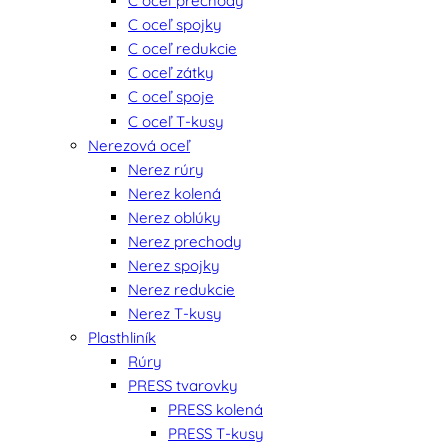
C oceľ prechody
C oceľ spojky
C oceľ redukcie
C oceľ zátky
C oceľ spoje
C oceľ T-kusy
Nerezová oceľ
Nerez rúry
Nerez kolená
Nerez oblúky
Nerez prechody
Nerez spojky
Nerez redukcie
Nerez T-kusy
Plasthliník
Rúry
PRESS tvarovky
PRESS kolená
PRESS T-kusy