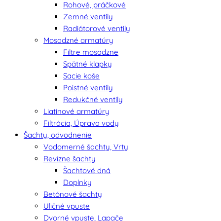
Rohové, práčkové
Zemné ventily
Radiátorové ventily
Mosadzné armatúry
Filtre mosadzne
Spätné klapky
Sacie koše
Poistné ventily
Redukčné ventily
Liatinové armatúry
Filtrácia, Úprava vody
Šachty, odvodnenie
Vodomerné šachty, Vrty
Revízne šachty
Šachtové dná
Doplnky
Betónové šachty
Uličné vpuste
Dvorné vpuste, Lapače