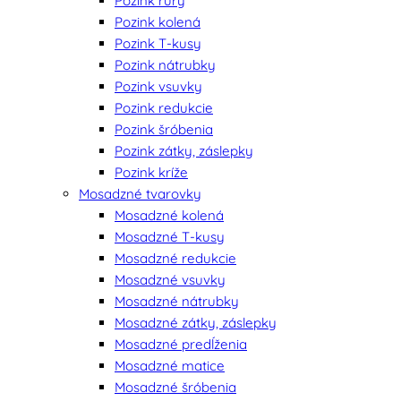
Pozink rúry
Pozink kolená
Pozink T-kusy
Pozink nátrubky
Pozink vsuvky
Pozink redukcie
Pozink šróbenia
Pozink zátky, záslepky
Pozink kríže
Mosadzné tvarovky
Mosadzné kolená
Mosadzné T-kusy
Mosadzné redukcie
Mosadzné vsuvky
Mosadzné nátrubky
Mosadzné zátky, záslepky
Mosadzné predĺženia
Mosadzné matice
Mosadzné šróbenia