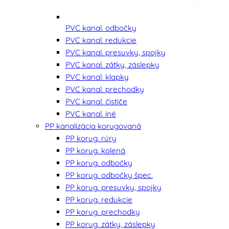
PVC kanal. odbočky
PVC kanal. redukcie
PVC kanal. presuvky, spojky
PVC kanal. zátky, záslepky
PVC kanal. klapky
PVC kanal. prechodky
PVC kanal. čističe
PVC kanal. iné
PP kanalizácia korugovaná
PP korug. rúry
PP korug. kolená
PP korug. odbočky
PP korug. odbočky špec.
PP korug. presuvky, spojky
PP korug. redukcie
PP korug. prechodky
PP korug. zátky, záslepky