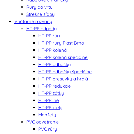
Rúry do vrtu
Strešné žľaby
Vnútorné rozvody
HT-PP odpady
HT-PP rúry
HT-PP rúry Plast Brno
HT-PP kolená
HT-PP kolená špeciálne
HT-PP odbočky
HT-PP odbočky špeciálne
HT-PP presuvky a hrdlá
HT-PP redukcie
HT-PP zátky
HT-PP iné
HT-PP biely
Manžety
PVC odvetranie
PVC rúry