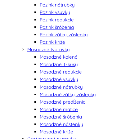
Pozink nátrubky
Pozink vsuvky
Pozink redukcie
Pozink šróbenia
Pozink zátky, záslepky
Pozink kríže
Mosadzné tvarovky
Mosadzné kolená
Mosadzné T-kusy
Mosadzné redukcie
Mosadzné vsuvky
Mosadzné nátrubky
Mosadzné zátky, záslepky
Mosadzné predĺženia
Mosadzné matice
Mosadzné šróbenia
Mosadzné nástenky
Mosadzné kríže