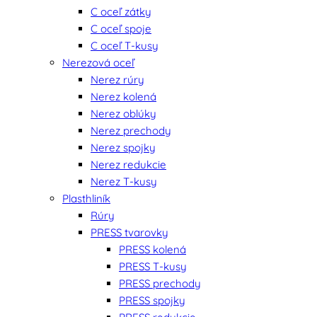
C oceľ zátky
C oceľ spoje
C oceľ T-kusy
Nerezová oceľ
Nerez rúry
Nerez kolená
Nerez oblúky
Nerez prechody
Nerez spojky
Nerez redukcie
Nerez T-kusy
Plasthliník
Rúry
PRESS tvarovky
PRESS kolená
PRESS T-kusy
PRESS prechody
PRESS spojky