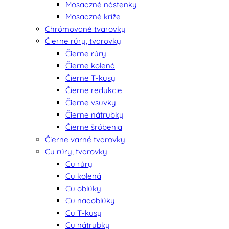
Mosadzné nástenky
Mosadzné kríže
Chrómované tvarovky
Čierne rúry, tvarovky
Čierne rúry
Čierne kolená
Čierne T-kusy
Čierne redukcie
Čierne vsuvky
Čierne nátrubky
Čierne šróbenia
Čierne varné tvarovky
Cu rúry, tvarovky
Cu rúry
Cu kolená
Cu oblúky
Cu nadoblúky
Cu T-kusy
Cu nátrubky