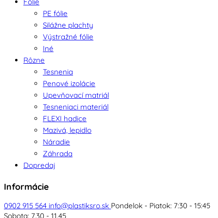
Fólie
PE fólie
Silážne plachty
Výstražné fólie
Iné
Rôzne
Tesnenia
Penové izolácie
Upevňovací matriál
Tesneniaci materiál
FLEXI hadice
Mazivá, lepidlo
Náradie
Záhrada
Dopredaj
Informácie
0902 915 564
info@plastiksro.sk
Pondelok - Piatok: 7:30 - 15:45
Sobota: 7.30 - 11.45