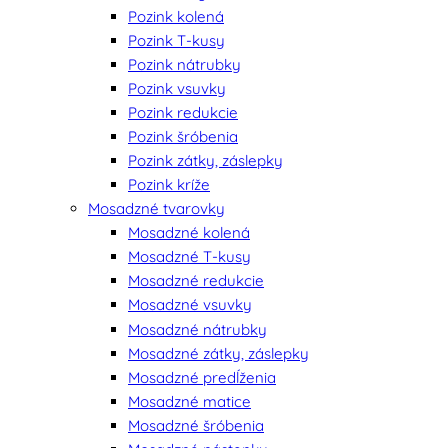
Pozink kolená
Pozink T-kusy
Pozink nátrubky
Pozink vsuvky
Pozink redukcie
Pozink šróbenia
Pozink zátky, záslepky
Pozink kríže
Mosadzné tvarovky
Mosadzné kolená
Mosadzné T-kusy
Mosadzné redukcie
Mosadzné vsuvky
Mosadzné nátrubky
Mosadzné zátky, záslepky
Mosadzné predĺženia
Mosadzné matice
Mosadzné šróbenia