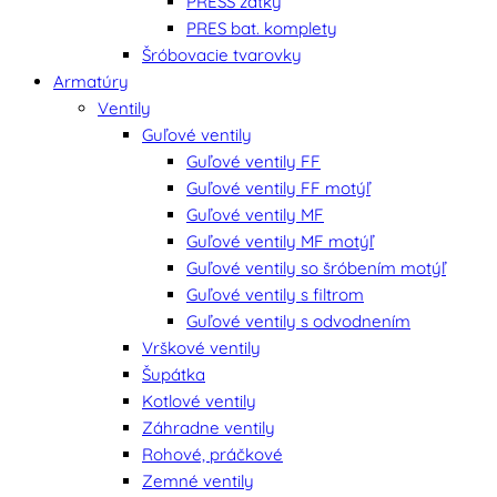
PRESS zátky
PRES bat. komplety
Šróbovacie tvarovky
Armatúry
Ventily
Guľové ventily
Guľové ventily FF
Guľové ventily FF motýľ
Guľové ventily MF
Guľové ventily MF motýľ
Guľové ventily so šróbením motýľ
Guľové ventily s filtrom
Guľové ventily s odvodnením
Vrškové ventily
Šupátka
Kotlové ventily
Záhradne ventily
Rohové, práčkové
Zemné ventily