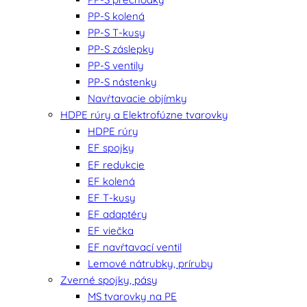
PP-S kolená
PP-S T-kusy
PP-S záslepky
PP-S ventily
PP-S nástenky
Navŕtavacie objímky
HDPE rúry a Elektrofúzne tvarovky
HDPE rúry
EF spojky
EF redukcie
EF kolená
EF T-kusy
EF adaptéry
EF viečka
EF navŕtavací ventil
Lemové nátrubky, príruby
Zverné spojky, pásy
MS tvarovky na PE