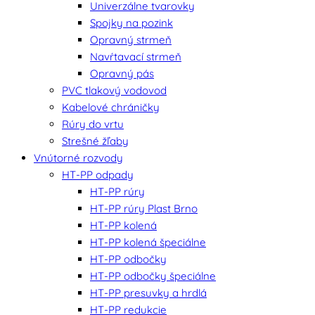
Univerzálne tvarovky
Spojky na pozink
Opravný strmeň
Navŕtavací strmeň
Opravný pás
PVC tlakový vodovod
Kabelové chráničky
Rúry do vrtu
Strešné žľaby
Vnútorné rozvody
HT-PP odpady
HT-PP rúry
HT-PP rúry Plast Brno
HT-PP kolená
HT-PP kolená špeciálne
HT-PP odbočky
HT-PP odbočky špeciálne
HT-PP presuvky a hrdlá
HT-PP redukcie