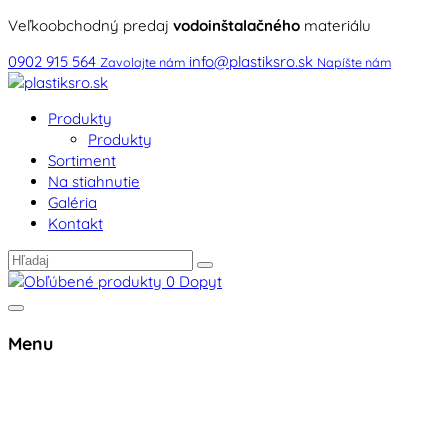
Veľkoobchodný predaj
vodoinštalačného
materiálu
0902 915 564
info@plastiksro.sk
Zavolajte nám
Napíšte nám
Produkty
Produkty
Sortiment
Na stiahnutie
Galéria
Kontakt
0
Dopyt
Menu