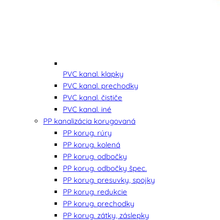
PVC kanal. klapky
PVC kanal. prechodky
PVC kanal. čističe
PVC kanal. iné
PP kanalizácia korugovaná
PP korug. rúry
PP korug. kolená
PP korug. odbočky
PP korug. odbočky špec.
PP korug. presuvky, spojky
PP korug. redukcie
PP korug. prechodky
PP korug. zátky, záslepky