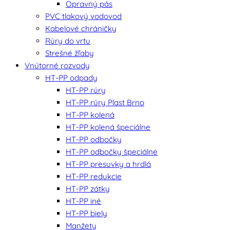
Opravný pás
PVC tlakový vodovod
Kabelové chráničky
Rúry do vrtu
Strešné žľaby
Vnútorné rozvody
HT-PP odpady
HT-PP rúry
HT-PP rúry Plast Brno
HT-PP kolená
HT-PP kolená špeciálne
HT-PP odbočky
HT-PP odbočky špeciálne
HT-PP presuvky a hrdlá
HT-PP redukcie
HT-PP zátky
HT-PP iné
HT-PP biely
Manžety