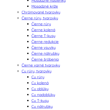
Mosadzné nástenky
Mosadzné kríže
Chrómované tvarovky
Čierne rúry, tvarovky
Čierne rúry
Čierne kolená
Čierne T-kusy
Čierne redukcie
Čierne vsuvky
Čierne nátrubky
Čierne šróbenia
Čierne varné tvarovky
Cu rúry, tvarovky
Cu rúry
Cu kolená
Cu oblúky
Cu nadoblúky
Cu T-kusy
Cu nátrubky