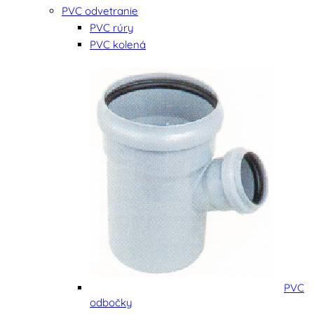
PVC odvetranie
PVC rúry
PVC kolená
PVC
odbočky