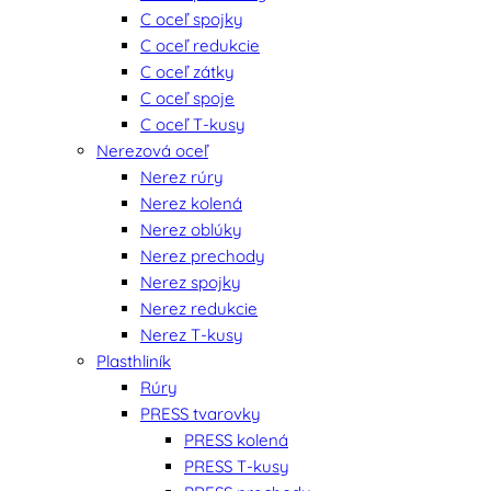
C oceľ spojky
C oceľ redukcie
C oceľ zátky
C oceľ spoje
C oceľ T-kusy
Nerezová oceľ
Nerez rúry
Nerez kolená
Nerez oblúky
Nerez prechody
Nerez spojky
Nerez redukcie
Nerez T-kusy
Plasthliník
Rúry
PRESS tvarovky
PRESS kolená
PRESS T-kusy