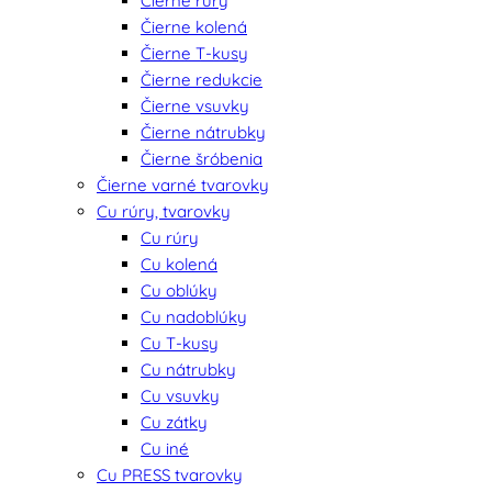
Čierne rúry
Čierne kolená
Čierne T-kusy
Čierne redukcie
Čierne vsuvky
Čierne nátrubky
Čierne šróbenia
Čierne varné tvarovky
Cu rúry, tvarovky
Cu rúry
Cu kolená
Cu oblúky
Cu nadoblúky
Cu T-kusy
Cu nátrubky
Cu vsuvky
Cu zátky
Cu iné
Cu PRESS tvarovky