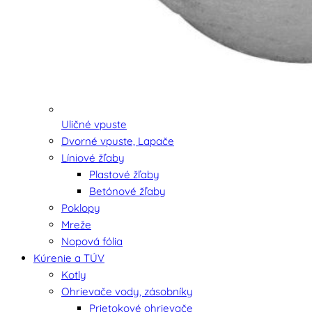
Uličné vpuste
Dvorné vpuste, Lapače
Líniové žľaby
Plastové žľaby
Betónové žľaby
Poklopy
Mreže
Nopová fólia
Kúrenie a TÚV
Kotly
Ohrievače vody, zásobníky
Prietokové ohrievače