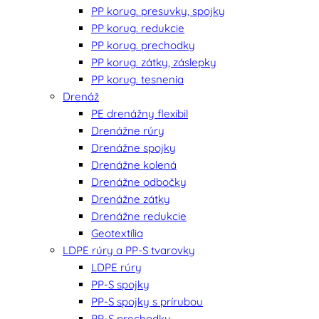
PP korug. presuvky, spojky
PP korug. redukcie
PP korug. prechodky
PP korug. zátky, záslepky
PP korug. tesnenia
Drenáž
PE drenážny flexibil
Drenážne rúry
Drenážne spojky
Drenážne kolená
Drenážne odbočky
Drenážne zátky
Drenážne redukcie
Geotextília
LDPE rúry a PP-S tvarovky
LDPE rúry
PP-S spojky
PP-S spojky s prírubou
PP-S prechodky