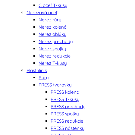
C oceľ T-kusy
Nerezová oceľ
Nerez rúry
Nerez kolená
Nerez oblúky
Nerez prechody
Nerez spojky
Nerez redukcie
Nerez T-kusy
Plasthliník
Rúry
PRESS tvarovky
PRESS kolená
PRESS T-kusy
PRESS prechody
PRESS spojky
PRESS redukcie
PRESS nástenky