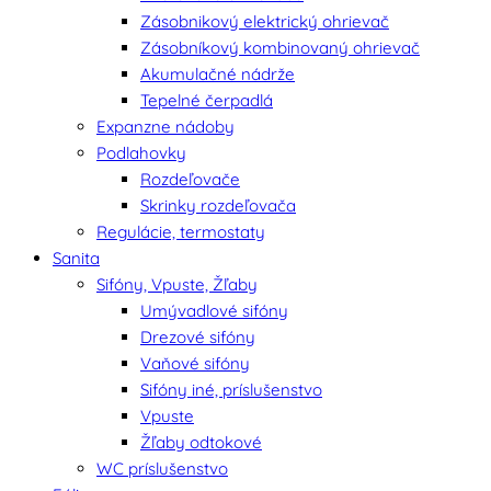
Zásobnikový elektrický ohrievač
Zásobníkový kombinovaný ohrievač
Akumulačné nádrže
Tepelné čerpadlá
Expanzne nádoby
Podlahovky
Rozdeľovače
Skrinky rozdeľovača
Regulácie, termostaty
Sanita
Sifóny, Vpuste, Žľaby
Umývadlové sifóny
Drezové sifóny
Vaňové sifóny
Sifóny iné, príslušenstvo
Vpuste
Žľaby odtokové
WC príslušenstvo