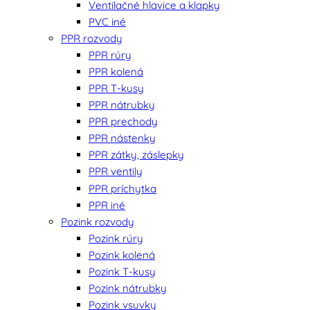
Ventilačné hlavice a klapky
PVC iné
PPR rozvody
PPR rúry
PPR kolená
PPR T-kusy
PPR nátrubky
PPR prechody
PPR nástenky
PPR zátky, záslepky
PPR ventily
PPR príchytka
PPR iné
Pozink rozvody
Pozink rúry
Pozink kolená
Pozink T-kusy
Pozink nátrubky
Pozink vsuvky