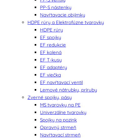
PP-S nástenky
Navŕtavacie objímky
HDPE rúry a Elektrofúzne tvarovky
HDPE rúry
EF spojky
EF redukcie
EF kolená
EF T-kusy
EF adaptéry
EF viečka
EF navŕtavací ventil
Lemové nátrubky, príruby
Zverné spojky, pásy
MS tvarovky na PE
Univerzálne tvarovky
Spojky na pozink
Opravný strmeň
Navŕtavací strmeň