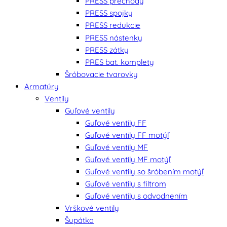
PRESS prechody
PRESS spojky
PRESS redukcie
PRESS nástenky
PRESS zátky
PRES bat. komplety
Šróbovacie tvarovky
Armatúry
Ventily
Guľové ventily
Guľové ventily FF
Guľové ventily FF motýľ
Guľové ventily MF
Guľové ventily MF motýľ
Guľové ventily so šróbením motýľ
Guľové ventily s filtrom
Guľové ventily s odvodnením
Vrškové ventily
Šupátka