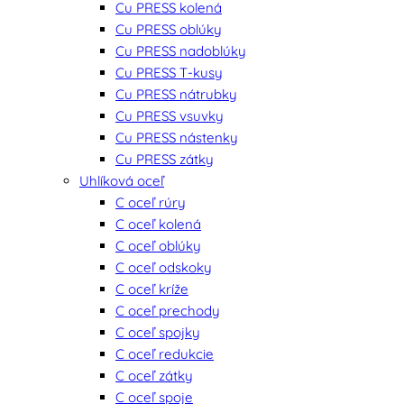
Cu PRESS kolená
Cu PRESS oblúky
Cu PRESS nadoblúky
Cu PRESS T-kusy
Cu PRESS nátrubky
Cu PRESS vsuvky
Cu PRESS nástenky
Cu PRESS zátky
Uhlíková oceľ
C oceľ rúry
C oceľ kolená
C oceľ oblúky
C oceľ odskoky
C oceľ kríže
C oceľ prechody
C oceľ spojky
C oceľ redukcie
C oceľ zátky
C oceľ spoje