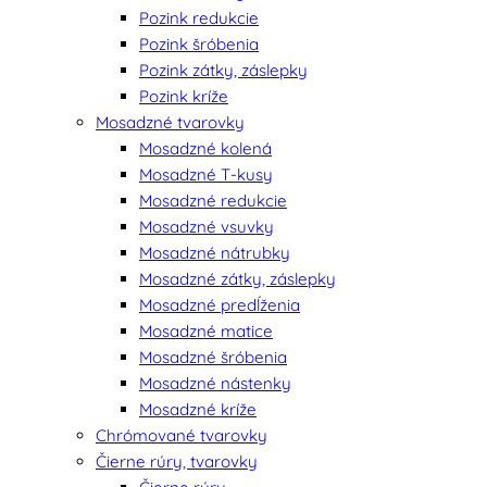
Pozink redukcie
Pozink šróbenia
Pozink zátky, záslepky
Pozink kríže
Mosadzné tvarovky
Mosadzné kolená
Mosadzné T-kusy
Mosadzné redukcie
Mosadzné vsuvky
Mosadzné nátrubky
Mosadzné zátky, záslepky
Mosadzné predĺženia
Mosadzné matice
Mosadzné šróbenia
Mosadzné nástenky
Mosadzné kríže
Chrómované tvarovky
Čierne rúry, tvarovky