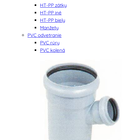
HT-PP zátky
HT-PP iné
HT-PP biely
Manžety
PVC odvetranie
PVC rúry
PVC kolená