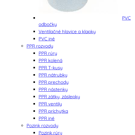
PVC
odbočky
Ventilačné hlavice a klapky
PVC iné
PPR rozvody
PPR rúry
PPR kolená
PPR T-kusy
PPR nátrubky
PPR prechody
PPR nástenky
PPR zátky, záslepky
PPR ventily
PPR príchytka
PPR iné
Pozink rozvody
Pozink rúry