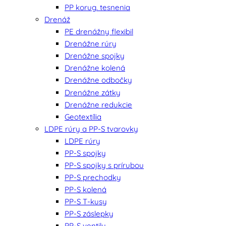
PP korug. tesnenia
Drenáž
PE drenážny flexibil
Drenážne rúry
Drenážne spojky
Drenážne kolená
Drenážne odbočky
Drenážne zátky
Drenážne redukcie
Geotextília
LDPE rúry a PP-S tvarovky
LDPE rúry
PP-S spojky
PP-S spojky s prírubou
PP-S prechodky
PP-S kolená
PP-S T-kusy
PP-S záslepky
PP-S ventily