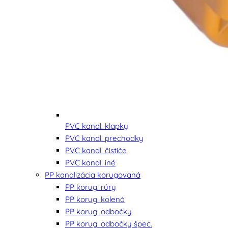
PVC kanal. klapky
PVC kanal. prechodky
PVC kanal. čističe
PVC kanal. iné
PP kanalizácia korugovaná
PP korug. rúry
PP korug. kolená
PP korug. odbočky
PP korug. odbočky špec.