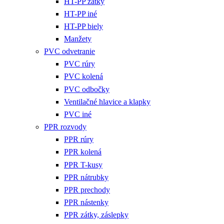
HT-PP zátky
HT-PP iné
HT-PP biely
Manžety
PVC odvetranie
PVC rúry
PVC kolená
PVC odbočky
Ventilačné hlavice a klapky
PVC iné
PPR rozvody
PPR rúry
PPR kolená
PPR T-kusy
PPR nátrubky
PPR prechody
PPR nástenky
PPR zátky, záslepky