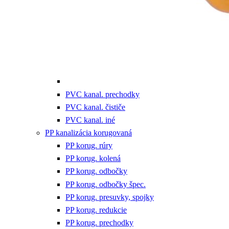
PVC kanal. prechodky
PVC kanal. čističe
PVC kanal. iné
PP kanalizácia korugovaná
PP korug. rúry
PP korug. kolená
PP korug. odbočky
PP korug. odbočky špec.
PP korug. presuvky, spojky
PP korug. redukcie
PP korug. prechodky