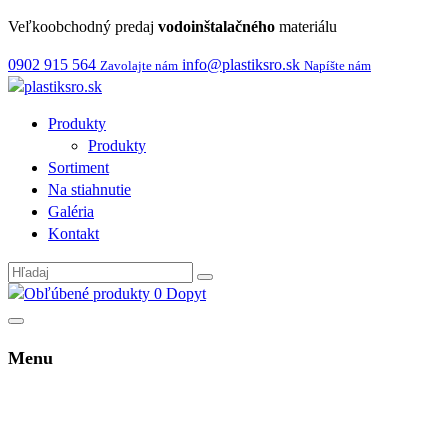
Veľkoobchodný predaj
vodoinštalačného
materiálu
0902 915 564
info@plastiksro.sk
Zavolajte nám
Napíšte nám
Produkty
Produkty
Sortiment
Na stiahnutie
Galéria
Kontakt
0
Dopyt
Menu