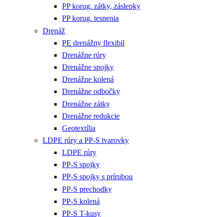
PP korug. zátky, záslepky
PP korug. tesnenia
Drenáž
PE drenážny flexibil
Drenážne rúry
Drenážne spojky
Drenážne kolená
Drenážne odbočky
Drenážne zátky
Drenážne redukcie
Geotextília
LDPE rúry a PP-S tvarovky
LDPE rúry
PP-S spojky
PP-S spojky s prírubou
PP-S prechodky
PP-S kolená
PP-S T-kusy