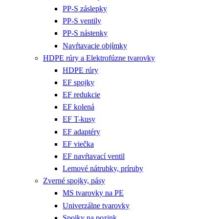
PP-S záslepky
PP-S ventily
PP-S nástenky
Navŕtavacie objímky
HDPE rúry a Elektrofúzne tvarovky
HDPE rúry
EF spojky
EF redukcie
EF kolená
EF T-kusy
EF adaptéry
EF viečka
EF navŕtavací ventil
Lemové nátrubky, príruby
Zverné spojky, pásy
MS tvarovky na PE
Univerzálne tvarovky
Spojky na pozink