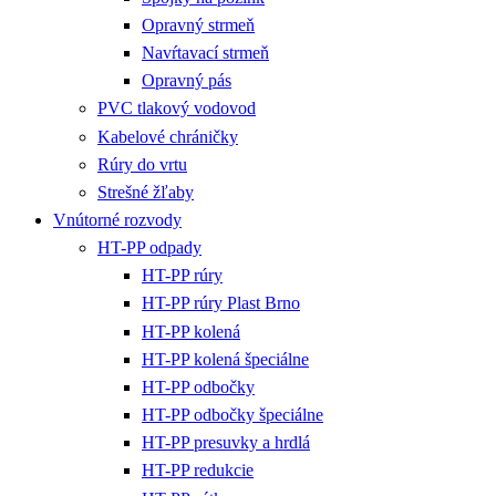
Opravný strmeň
Navŕtavací strmeň
Opravný pás
PVC tlakový vodovod
Kabelové chráničky
Rúry do vrtu
Strešné žľaby
Vnútorné rozvody
HT-PP odpady
HT-PP rúry
HT-PP rúry Plast Brno
HT-PP kolená
HT-PP kolená špeciálne
HT-PP odbočky
HT-PP odbočky špeciálne
HT-PP presuvky a hrdlá
HT-PP redukcie