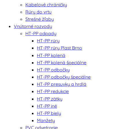
Kabelové chráničky
Rúry do vrtu
Strešné žľaby
Vnútorné rozvody
HT-PP odpady
HT-PP rúry
HT-PP rúry Plast Brno
HT-PP kolená
HT-PP kolená špeciálne
HT-PP odbočky
HT-PP odbočky špeciálne
HT-PP presuvky a hrdlá
HT-PP redukcie
HT-PP zátky
HT-PP iné
HT-PP biely
Manžety
PVC odvetranie