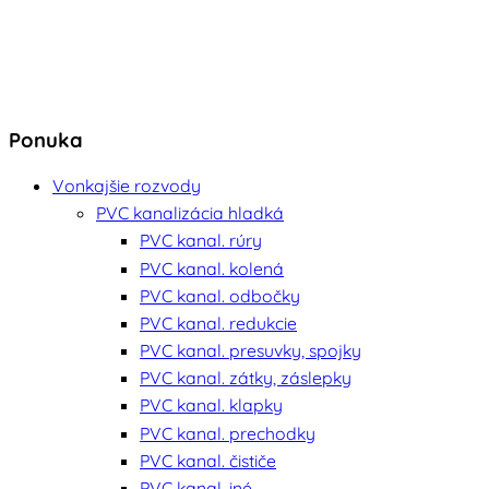
Ponuka
Vonkajšie rozvody
PVC kanalizácia hladká
PVC kanal. rúry
PVC kanal. kolená
PVC kanal. odbočky
PVC kanal. redukcie
PVC kanal. presuvky, spojky
PVC kanal. zátky, záslepky
PVC kanal. klapky
PVC kanal. prechodky
PVC kanal. čističe
PVC kanal. iné