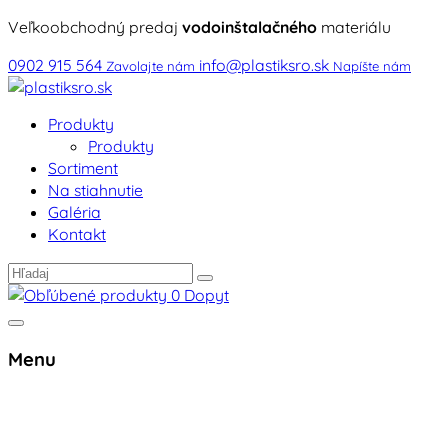
Veľkoobchodný predaj
vodoinštalačného
materiálu
0902 915 564
info@plastiksro.sk
Zavolajte nám
Napíšte nám
Produkty
Produkty
Sortiment
Na stiahnutie
Galéria
Kontakt
0
Dopyt
Menu