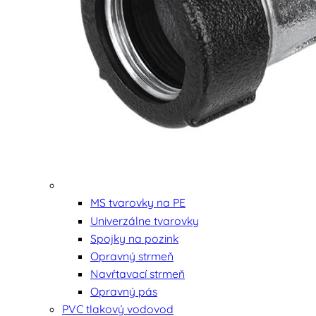
MS tvarovky na PE
Univerzálne tvarovky
Spojky na pozink
Opravný strmeň
Navŕtavací strmeň
Opravný pás
PVC tlakový vodovod