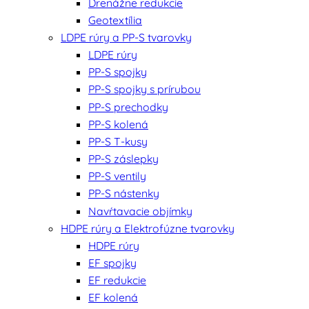
Drenážne redukcie
Geotextília
LDPE rúry a PP-S tvarovky
LDPE rúry
PP-S spojky
PP-S spojky s prírubou
PP-S prechodky
PP-S kolená
PP-S T-kusy
PP-S záslepky
PP-S ventily
PP-S nástenky
Navŕtavacie objímky
HDPE rúry a Elektrofúzne tvarovky
HDPE rúry
EF spojky
EF redukcie
EF kolená