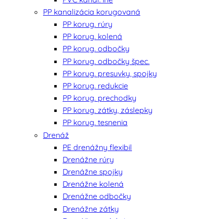
PP kanalizácia korugovaná
PP korug. rúry
PP korug. kolená
PP korug. odbočky
PP korug. odbočky špec.
PP korug. presuvky, spojky
PP korug. redukcie
PP korug. prechodky
PP korug. zátky, záslepky
PP korug. tesnenia
Drenáž
PE drenážny flexibil
Drenážne rúry
Drenážne spojky
Drenážne kolená
Drenážne odbočky
Drenážne zátky