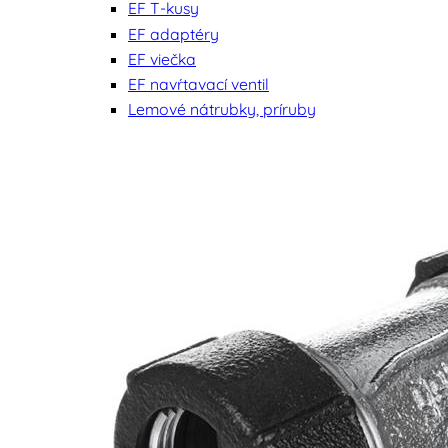
EF T-kusy
EF adaptéry
EF viečka
EF navŕtavací ventil
Lemové nátrubky, príruby