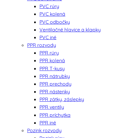
PVC rúry
PVC kolená
PVC odbočky
Ventilačné hlavice a klapky
PVC iné
PPR rozvody
PPR rúry
PPR kolená
PPR T-kusy
PPR nátrubky
PPR prechody
PPR nástenky
PPR zátky, záslepky
PPR ventily
PPR príchytka
PPR iné
Pozink rozvody
Pozink rúry