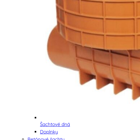
Šachtové dná
Doplnky
Betónové šachty