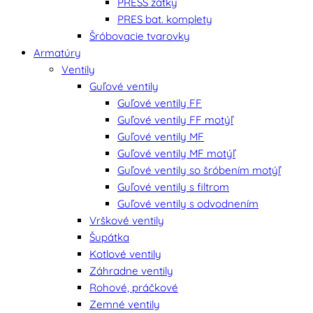
PRESS zátky
PRES bat. komplety
Šróbovacie tvarovky
Armatúry
Ventily
Guľové ventily
Guľové ventily FF
Guľové ventily FF motýľ
Guľové ventily MF
Guľové ventily MF motýľ
Guľové ventily so šróbením motýľ
Guľové ventily s filtrom
Guľové ventily s odvodnením
Vrškové ventily
Šupátka
Kotlové ventily
Záhradne ventily
Rohové, práčkové
Zemné ventily