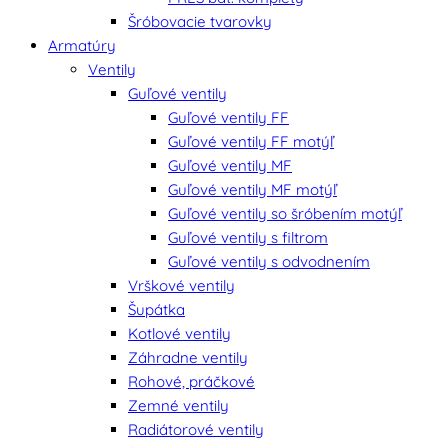
Šróbovacie tvarovky
Armatúry
Ventily
Guľové ventily
Guľové ventily FF
Guľové ventily FF motýľ
Guľové ventily MF
Guľové ventily MF motýľ
Guľové ventily so šróbením motýľ
Guľové ventily s filtrom
Guľové ventily s odvodnením
Vrškové ventily
Šupátka
Kotlové ventily
Záhradne ventily
Rohové, práčkové
Zemné ventily
Radiátorové ventily