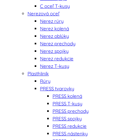
C oceľ T-kusy
Nerezová oceľ
Nerez rúry
Nerez kolená
Nerez oblúky
Nerez prechody
Nerez spojky
Nerez redukcie
Nerez T-kusy
Plasthliník
Rúry
PRESS tvarovky
PRESS kolená
PRESS T-kusy
PRESS prechody
PRESS spojky
PRESS redukcie
PRESS nástenky