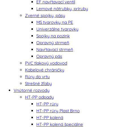
EF navŕtavací ventil
Lemové nátrubky, príruby
Zverné spojky, pásy
MS tvarovky na PE
Univerzálne tvarovky
Spojky na pozink
Opravný strmeň
Navŕtavací strmeň
Opravný pás
PVC tlakový vodovod
Kabelové chráničky
Rúry do vrtu
Strešné žľaby
Vnútorné rozvody
HT-PP odpady
HT-PP rúry
HT-PP rúry Plast Brno
HT-PP kolená
HT-PP kolená špeciálne