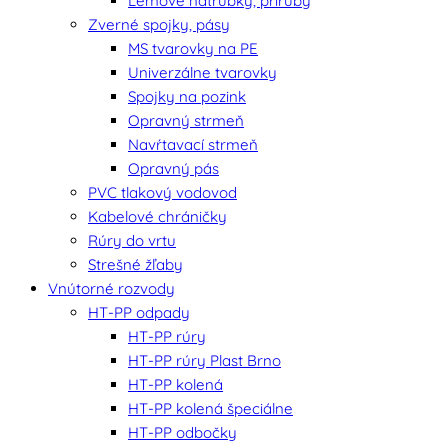
Lemové nátrubky, príruby
Zverné spojky, pásy
MS tvarovky na PE
Univerzálne tvarovky
Spojky na pozink
Opravný strmeň
Navŕtavací strmeň
Opravný pás
PVC tlakový vodovod
Kabelové chráničky
Rúry do vrtu
Strešné žľaby
Vnútorné rozvody
HT-PP odpady
HT-PP rúry
HT-PP rúry Plast Brno
HT-PP kolená
HT-PP kolená špeciálne
HT-PP odbočky