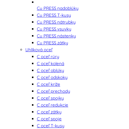
Cu PRESS nadoblúky
Cu PRESS T-kusy
Cu PRESS nátrubky
Cu PRESS vsuvky
Cu PRESS nástenky
Cu PRESS zátky
Uhlíková oceľ
C oceľ rúry
C oceľ kolená
C oceľ oblúky
C oceľ odskoky
C oceľ kríže
C oceľ prechody
C oceľ spojky
C oceľ redukcie
C oceľ zátky
C oceľ spoje
C oceľ T-kusy