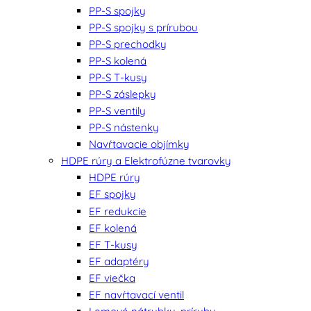
PP-S spojky
PP-S spojky s prírubou
PP-S prechodky
PP-S kolená
PP-S T-kusy
PP-S záslepky
PP-S ventily
PP-S nástenky
Navŕtavacie objímky
HDPE rúry a Elektrofúzne tvarovky
HDPE rúry
EF spojky
EF redukcie
EF kolená
EF T-kusy
EF adaptéry
EF viečka
EF navŕtavací ventil