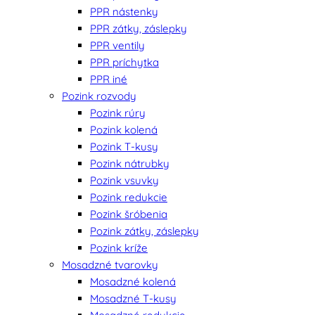
PPR nástenky
PPR zátky, záslepky
PPR ventily
PPR príchytka
PPR iné
Pozink rozvody
Pozink rúry
Pozink kolená
Pozink T-kusy
Pozink nátrubky
Pozink vsuvky
Pozink redukcie
Pozink šróbenia
Pozink zátky, záslepky
Pozink kríže
Mosadzné tvarovky
Mosadzné kolená
Mosadzné T-kusy