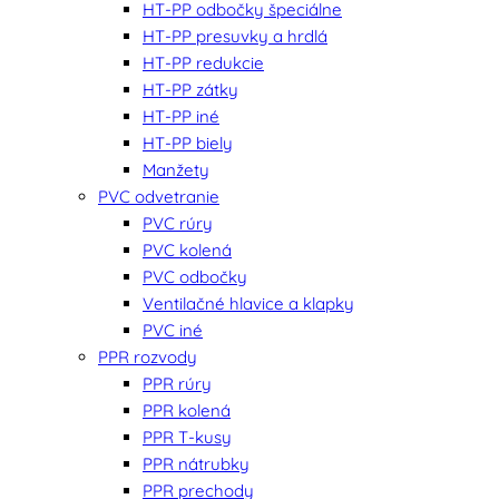
HT-PP odbočky špeciálne
HT-PP presuvky a hrdlá
HT-PP redukcie
HT-PP zátky
HT-PP iné
HT-PP biely
Manžety
PVC odvetranie
PVC rúry
PVC kolená
PVC odbočky
Ventilačné hlavice a klapky
PVC iné
PPR rozvody
PPR rúry
PPR kolená
PPR T-kusy
PPR nátrubky
PPR prechody