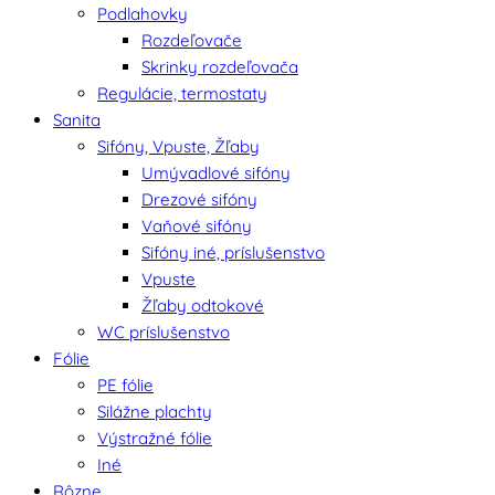
Podlahovky
Rozdeľovače
Skrinky rozdeľovača
Regulácie, termostaty
Sanita
Sifóny, Vpuste, Žľaby
Umývadlové sifóny
Drezové sifóny
Vaňové sifóny
Sifóny iné, príslušenstvo
Vpuste
Žľaby odtokové
WC príslušenstvo
Fólie
PE fólie
Silážne plachty
Výstražné fólie
Iné
Rôzne