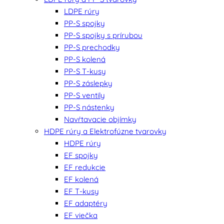
LDPE rúry
PP-S spojky
PP-S spojky s prírubou
PP-S prechodky
PP-S kolená
PP-S T-kusy
PP-S záslepky
PP-S ventily
PP-S nástenky
Navŕtavacie objímky
HDPE rúry a Elektrofúzne tvarovky
HDPE rúry
EF spojky
EF redukcie
EF kolená
EF T-kusy
EF adaptéry
EF viečka