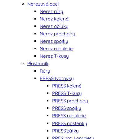
Nerezová oceľ
Nerez rúry
Nerez kolená
Nerez oblúky
Nerez prechody
Nerez spojky
Nerez redukcie
Nerez T-kusy
Plasthliník
Rúry
PRESS tvarovky
PRESS kolená
PRESS T-kusy
PRESS prechody
PRESS spojky
PRESS redukcie
PRESS nástenky
PRESS zátky
PRES bat. komplety