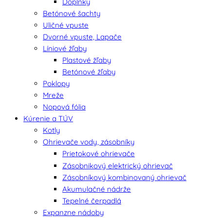
Doplnky
Betónové šachty
Uličné vpuste
Dvorné vpuste, Lapače
Líniové žľaby
Plastové žľaby
Betónové žľaby
Poklopy
Mreže
Nopová fólia
Kúrenie a TÚV
Kotly
Ohrievače vody, zásobníky
Prietokové ohrievače
Zásobnikový elektrický ohrievač
Zásobníkový kombinovaný ohrievač
Akumulačné nádrže
Tepelné čerpadlá
Expanzne nádoby