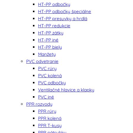
HT-PP odbočky
HT-PP odbočky špeciálne
HT-PP presuvky a hrdlá
HT-PP redukcie
HT-PP zátky
HT-PP iné
HT-PP biely
Manžety
PVC odvetranie
PVC rúry
PVC kolená
PVC odbočky
Ventilačné hlavice a klapky
PVC iné
PPR rozvody
PPR rúry
PPR kolená
PPR T-kusy
PPR nátrubky