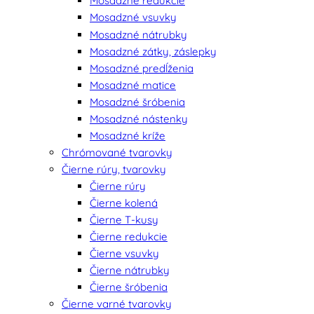
Mosadzné redukcie
Mosadzné vsuvky
Mosadzné nátrubky
Mosadzné zátky, záslepky
Mosadzné predĺženia
Mosadzné matice
Mosadzné šróbenia
Mosadzné nástenky
Mosadzné kríže
Chrómované tvarovky
Čierne rúry, tvarovky
Čierne rúry
Čierne kolená
Čierne T-kusy
Čierne redukcie
Čierne vsuvky
Čierne nátrubky
Čierne šróbenia
Čierne varné tvarovky