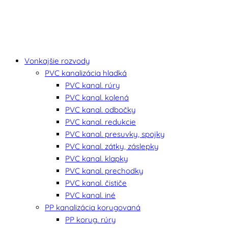
Vonkajšie rozvody
PVC kanalizácia hladká
PVC kanal. rúry
PVC kanal. kolená
PVC kanal. odbočky
PVC kanal. redukcie
PVC kanal. presuvky, spojky
PVC kanal. zátky, záslepky
PVC kanal. klapky
PVC kanal. prechodky
PVC kanal. čističe
PVC kanal. iné
PP kanalizácia korugovaná
PP korug. rúry