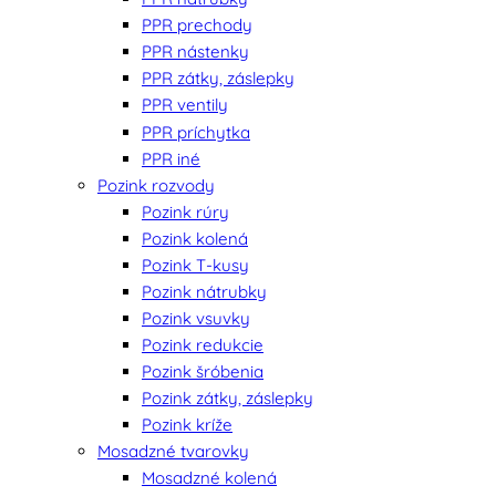
PPR prechody
PPR nástenky
PPR zátky, záslepky
PPR ventily
PPR príchytka
PPR iné
Pozink rozvody
Pozink rúry
Pozink kolená
Pozink T-kusy
Pozink nátrubky
Pozink vsuvky
Pozink redukcie
Pozink šróbenia
Pozink zátky, záslepky
Pozink kríže
Mosadzné tvarovky
Mosadzné kolená