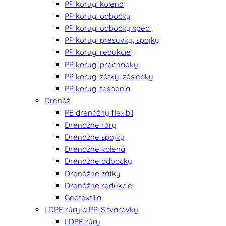
PP korug. kolená
PP korug. odbočky
PP korug. odbočky špec.
PP korug. presuvky, spojky
PP korug. redukcie
PP korug. prechodky
PP korug. zátky, záslepky
PP korug. tesnenia
Drenáž
PE drenážny flexibil
Drenážne rúry
Drenážne spojky
Drenážne kolená
Drenážne odbočky
Drenážne zátky
Drenážne redukcie
Geotextília
LDPE rúry a PP-S tvarovky
LDPE rúry