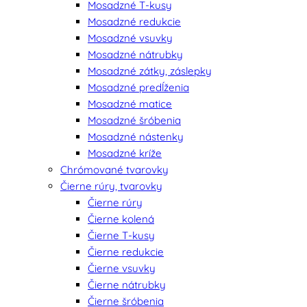
Mosadzné T-kusy
Mosadzné redukcie
Mosadzné vsuvky
Mosadzné nátrubky
Mosadzné zátky, záslepky
Mosadzné predĺženia
Mosadzné matice
Mosadzné šróbenia
Mosadzné nástenky
Mosadzné kríže
Chrómované tvarovky
Čierne rúry, tvarovky
Čierne rúry
Čierne kolená
Čierne T-kusy
Čierne redukcie
Čierne vsuvky
Čierne nátrubky
Čierne šróbenia