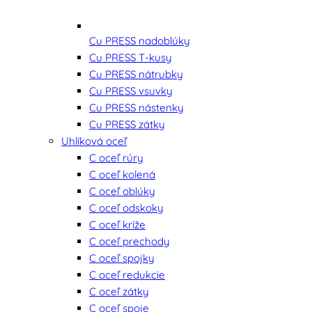
Cu PRESS nadoblúky
Cu PRESS T-kusy
Cu PRESS nátrubky
Cu PRESS vsuvky
Cu PRESS nástenky
Cu PRESS zátky
Uhlíková oceľ
C oceľ rúry
C oceľ kolená
C oceľ oblúky
C oceľ odskoky
C oceľ kríže
C oceľ prechody
C oceľ spojky
C oceľ redukcie
C oceľ zátky
C oceľ spoje