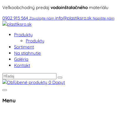
Veľkoobchodný predaj
vodoinštalačného
materiálu
0902 915 564
info@plastiksro.sk
Zavolajte nám
Napíšte nám
Produkty
Produkty
Sortiment
Na stiahnutie
Galéria
Kontakt
0
Dopyt
Menu