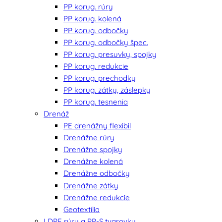
PP korug. rúry
PP korug. kolená
PP korug. odbočky
PP korug. odbočky špec.
PP korug. presuvky, spojky
PP korug. redukcie
PP korug. prechodky
PP korug. zátky, záslepky
PP korug. tesnenia
Drenáž
PE drenážny flexibil
Drenážne rúry
Drenážne spojky
Drenážne kolená
Drenážne odbočky
Drenážne zátky
Drenážne redukcie
Geotextília
LDPE rúry a PP-S tvarovky