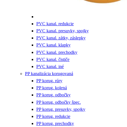
PVC kanal. redukcie
PVC kanal. presuvky, spojky
PVC kanal. zátky, záslepky
PVC kanal. klapky
PVC kanal. prechodky
PVC kanal. čističe
PVC kanal. iné
PP kanalizácia korugovaná
PP korug. rúry
PP korug. kolená
PP korug. odbočky
PP korug. odbočky špec.
PP korug. presuvky, spojky
PP korug. redukcie
PP korug. prechodky