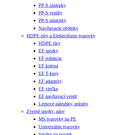
PP-S záslepky
PP-S ventily
PP-S nástenky
Navŕtavacie objímky
HDPE rúry a Elektrofúzne tvarovky
HDPE rúry
EF spojky
EF redukcie
EF kolená
EF T-kusy
EF adaptéry
EF viečka
EF navŕtavací ventil
Lemové nátrubky, príruby
Zverné spojky, pásy
MS tvarovky na PE
Univerzálne tvarovky
Spojky na pozink