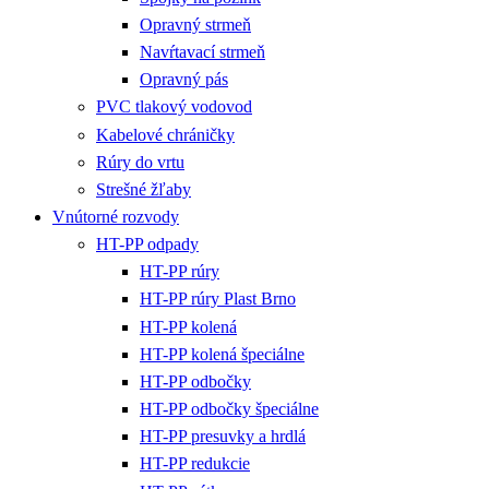
Opravný strmeň
Navŕtavací strmeň
Opravný pás
PVC tlakový vodovod
Kabelové chráničky
Rúry do vrtu
Strešné žľaby
Vnútorné rozvody
HT-PP odpady
HT-PP rúry
HT-PP rúry Plast Brno
HT-PP kolená
HT-PP kolená špeciálne
HT-PP odbočky
HT-PP odbočky špeciálne
HT-PP presuvky a hrdlá
HT-PP redukcie