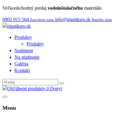
Veľkoobchodný predaj
vodoinštalačného
materiálu
0902 915 564
info@plastiksro.sk
Zavolajte nám
Napíšte nám
Produkty
Produkty
Sortiment
Na stiahnutie
Galéria
Kontakt
0
Dopyt
Menu