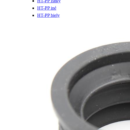
HT-PP zátky
HT-PP iné
HT-PP biely