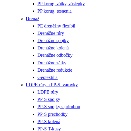
PP korug. zátky, záslepky
PP korug. tesnenia
Drenáž
PE drenážny flexibil
Drenážne rúry
Drenážne spojky
Drenážne kolená
Drenážne odbočky
Drenážne zátky
Drenážne redukcie
Geotextília
LDPE rúry a PP-S tvarovky
LDPE rúry
PP-S spojky
PP-S spojky s prírubou
PP-S prechodky
PP-S kolená
PP-S T-kusy