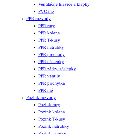
Ventilačné hlavice a klapky
PVC iné
PPR rozvody
PPR rúry
PPR kolená
PPR T-kusy
PPR nátrubky
PPR prechody
PPR nástenky
PPR zátky, záslepky
PPR ventily
PPR príchytka
PPR iné
Pozink rozvody
Pozink rúry
Pozink kolená
Pozink T-kusy
Pozink nátrubky
Pozink vsuvky