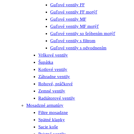
Guľové ventily FF
Guľové ventily FF motýľ
Guľové ventily MF
Guľové ventily MF motýľ
Guľové ventily so šróbením motýľ
Guľové ventily s filtrom
Guľové ventily s odvodnením
Vrškové ventily
Šupátka
Kotlové ventily
Záhradne ventily
Rohové, práčkové
Zemné ventily
Radiátorové ventily
Mosadzné armatúry
Filtre mosadzne
Spätné klapky
Sacie koše