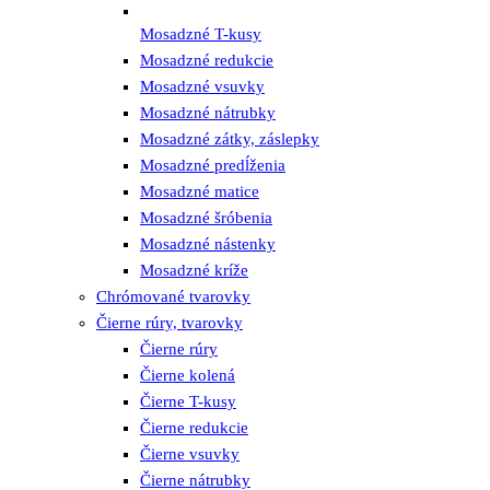
Mosadzné T-kusy
Mosadzné redukcie
Mosadzné vsuvky
Mosadzné nátrubky
Mosadzné zátky, záslepky
Mosadzné predĺženia
Mosadzné matice
Mosadzné šróbenia
Mosadzné nástenky
Mosadzné kríže
Chrómované tvarovky
Čierne rúry, tvarovky
Čierne rúry
Čierne kolená
Čierne T-kusy
Čierne redukcie
Čierne vsuvky
Čierne nátrubky