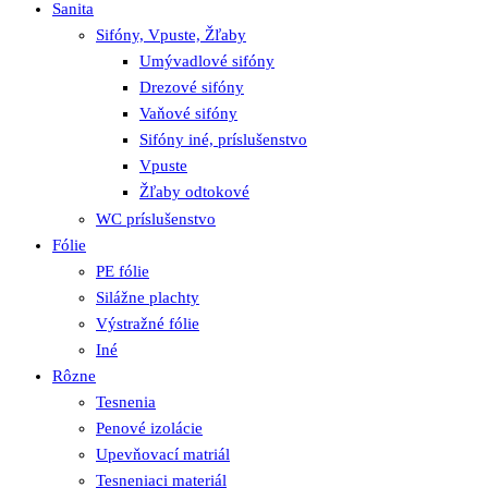
Sanita
Sifóny, Vpuste, Žľaby
Umývadlové sifóny
Drezové sifóny
Vaňové sifóny
Sifóny iné, príslušenstvo
Vpuste
Žľaby odtokové
WC príslušenstvo
Fólie
PE fólie
Silážne plachty
Výstražné fólie
Iné
Rôzne
Tesnenia
Penové izolácie
Upevňovací matriál
Tesneniaci materiál