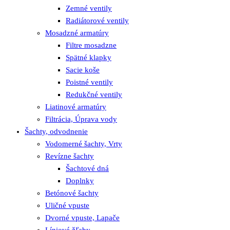
Zemné ventily
Radiátorové ventily
Mosadzné armatúry
Filtre mosadzne
Spätné klapky
Sacie koše
Poistné ventily
Redukčné ventily
Liatinové armatúry
Filtrácia, Úprava vody
Šachty, odvodnenie
Vodomerné šachty, Vrty
Revízne šachty
Šachtové dná
Doplnky
Betónové šachty
Uličné vpuste
Dvorné vpuste, Lapače