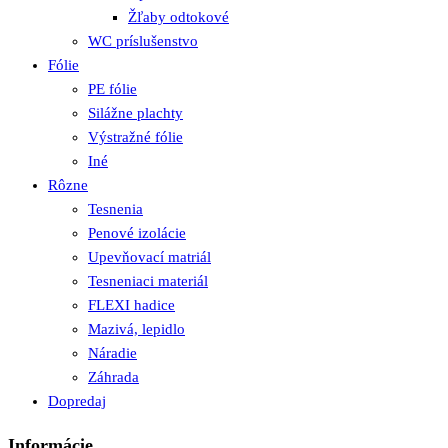
Žľaby odtokové
WC príslušenstvo
Fólie
PE fólie
Silážne plachty
Výstražné fólie
Iné
Rôzne
Tesnenia
Penové izolácie
Upevňovací matriál
Tesneniaci materiál
FLEXI hadice
Mazivá, lepidlo
Náradie
Záhrada
Dopredaj
Informácie