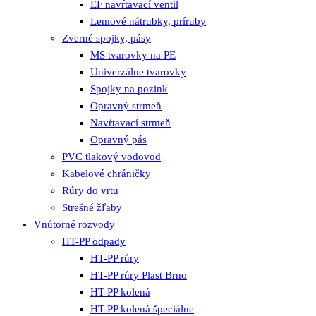
EF navŕtavací ventil
Lemové nátrubky, príruby
Zverné spojky, pásy
MS tvarovky na PE
Univerzálne tvarovky
Spojky na pozink
Opravný strmeň
Navŕtavací strmeň
Opravný pás
PVC tlakový vodovod
Kabelové chráničky
Rúry do vrtu
Strešné žľaby
Vnútorné rozvody
HT-PP odpady
HT-PP rúry
HT-PP rúry Plast Brno
HT-PP kolená
HT-PP kolená špeciálne