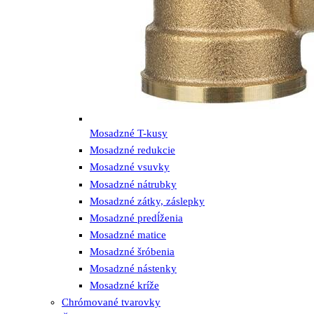
Mosadzné T-kusy
Mosadzné redukcie
Mosadzné vsuvky
Mosadzné nátrubky
Mosadzné zátky, záslepky
Mosadzné predĺženia
Mosadzné matice
Mosadzné šróbenia
Mosadzné nástenky
Mosadzné kríže
Chrómované tvarovky