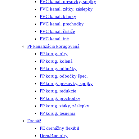
PVC kanal. presuvky, spojky
PVC kanal. zátky, záslepky
PVC kanal. klapky
PVC kanal. prechodky
PVC kanal. čističe
PVC kanal. iné
PP kanalizácia korugovaná
PP korug. rúry
PP korug. kolená
PP korug. odbočky
PP korug. odbočky špec.
PP korug. presuvky, spojky
PP korug. redukcie
PP korug. prechodky
PP korug. zátky, záslepky
PP korug. tesnenia
Drenáž
PE drenážny flexibil
Drenážne rúry