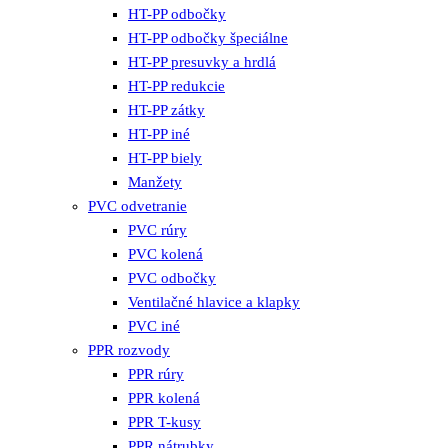
HT-PP odbočky
HT-PP odbočky špeciálne
HT-PP presuvky a hrdlá
HT-PP redukcie
HT-PP zátky
HT-PP iné
HT-PP biely
Manžety
PVC odvetranie
PVC rúry
PVC kolená
PVC odbočky
Ventilačné hlavice a klapky
PVC iné
PPR rozvody
PPR rúry
PPR kolená
PPR T-kusy
PPR nátrubky