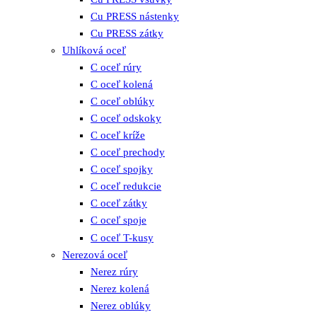
Cu PRESS nástenky
Cu PRESS zátky
Uhlíková oceľ
C oceľ rúry
C oceľ kolená
C oceľ oblúky
C oceľ odskoky
C oceľ kríže
C oceľ prechody
C oceľ spojky
C oceľ redukcie
C oceľ zátky
C oceľ spoje
C oceľ T-kusy
Nerezová oceľ
Nerez rúry
Nerez kolená
Nerez oblúky