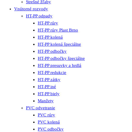
Strešné žľaby
Vnútorné rozvody
HT-PP odpady
HT-PP rúry
HT-PP rúry Plast Brno
HT-PP kolená
HT-PP kolená špeciálne
HT-PP odbočky
HT-PP odbočky špeciálne
HT-PP presuvky a hrdlá
HT-PP redukcie
HT-PP zátky
HT-PP iné
HT-PP biely
Manžety
PVC odvetranie
PVC rúry
PVC kolená
PVC odbočky