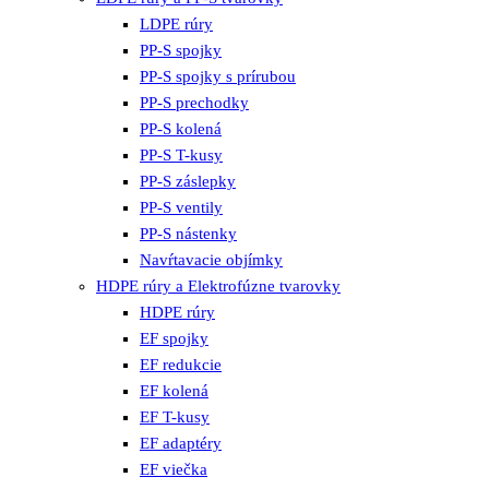
LDPE rúry
PP-S spojky
PP-S spojky s prírubou
PP-S prechodky
PP-S kolená
PP-S T-kusy
PP-S záslepky
PP-S ventily
PP-S nástenky
Navŕtavacie objímky
HDPE rúry a Elektrofúzne tvarovky
HDPE rúry
EF spojky
EF redukcie
EF kolená
EF T-kusy
EF adaptéry
EF viečka