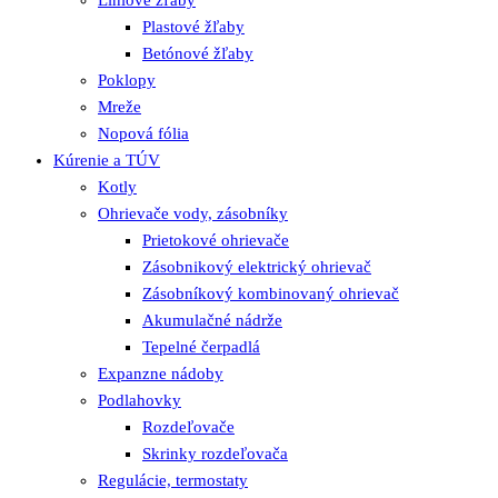
Líniové žľaby
Plastové žľaby
Betónové žľaby
Poklopy
Mreže
Nopová fólia
Kúrenie a TÚV
Kotly
Ohrievače vody, zásobníky
Prietokové ohrievače
Zásobnikový elektrický ohrievač
Zásobníkový kombinovaný ohrievač
Akumulačné nádrže
Tepelné čerpadlá
Expanzne nádoby
Podlahovky
Rozdeľovače
Skrinky rozdeľovača
Regulácie, termostaty