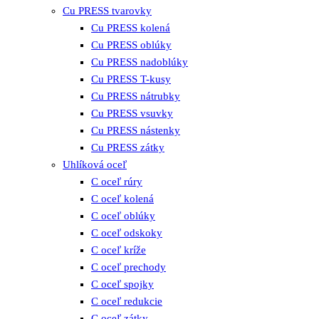
Cu PRESS tvarovky
Cu PRESS kolená
Cu PRESS oblúky
Cu PRESS nadoblúky
Cu PRESS T-kusy
Cu PRESS nátrubky
Cu PRESS vsuvky
Cu PRESS nástenky
Cu PRESS zátky
Uhlíková oceľ
C oceľ rúry
C oceľ kolená
C oceľ oblúky
C oceľ odskoky
C oceľ kríže
C oceľ prechody
C oceľ spojky
C oceľ redukcie
C oceľ zátky