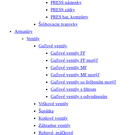
PRESS nástenky
PRESS zátky
PRES bat. komplety
Šróbovacie tvarovky
Armatúry
Ventily
Guľové ventily
Guľové ventily FF
Guľové ventily FF motýľ
Guľové ventily MF
Guľové ventily MF motýľ
Guľové ventily so šróbením motýľ
Guľové ventily s filtrom
Guľové ventily s odvodnením
Vrškové ventily
Šupátka
Kotlové ventily
Záhradne ventily
Rohové, práčkové