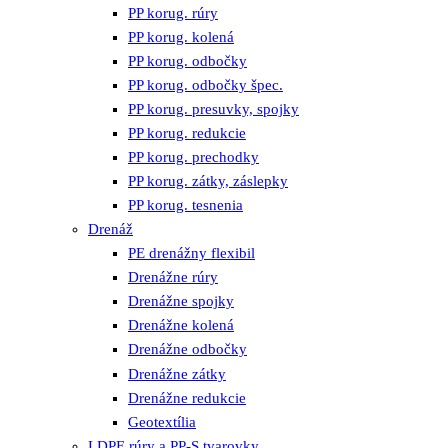
PP korug. rúry
PP korug. kolená
PP korug. odbočky
PP korug. odbočky špec.
PP korug. presuvky, spojky
PP korug. redukcie
PP korug. prechodky
PP korug. zátky, záslepky
PP korug. tesnenia
Drenáž
PE drenážny flexibil
Drenážne rúry
Drenážne spojky
Drenážne kolená
Drenážne odbočky
Drenážne zátky
Drenážne redukcie
Geotextília
LDPE rúry a PP-S tvarovky