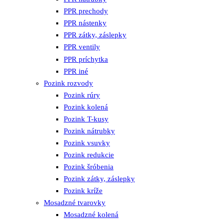
PPR prechody
PPR nástenky
PPR zátky, záslepky
PPR ventily
PPR príchytka
PPR iné
Pozink rozvody
Pozink rúry
Pozink kolená
Pozink T-kusy
Pozink nátrubky
Pozink vsuvky
Pozink redukcie
Pozink šróbenia
Pozink zátky, záslepky
Pozink kríže
Mosadzné tvarovky
Mosadzné kolená