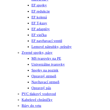
EF spojky
EF redukcie
EF kolená
EF T-kusy
EF adaptéry
EF viečka
EF navŕtavací ventil
Lemové nátrubky, príruby
Zverné spojky, pásy
MS tvarovky na PE
Univerzálne tvarovky
Spojky na pozink
Opravný strmeň
Navŕtavací strmeň
Opravný pás
PVC tlakový vodovod
Kabelové chráničky
Rúry do vrtu