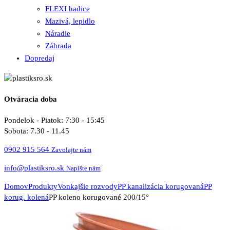
FLEXI hadice
Mazivá, lepidlo
Náradie
Záhrada
Dopredaj
Otváracia doba
Pondelok - Piatok: 7:30 - 15:45
Sobota: 7.30 - 11.45
0902 915 564
Zavolajte nám
info@plastiksro.sk
Napíšte nám
Domov
Produkty
Vonkajšie rozvody
PP kanalizácia korugovaná
PP
korug. kolená
PP koleno korugované 200/15°