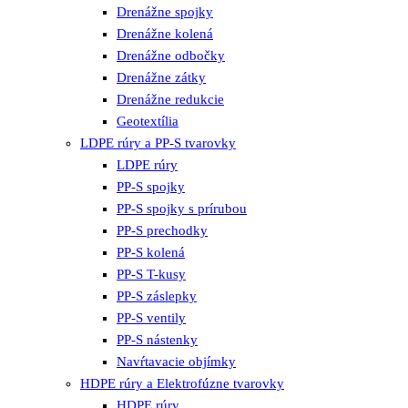
Drenážne spojky
Drenážne kolená
Drenážne odbočky
Drenážne zátky
Drenážne redukcie
Geotextília
LDPE rúry a PP-S tvarovky
LDPE rúry
PP-S spojky
PP-S spojky s prírubou
PP-S prechodky
PP-S kolená
PP-S T-kusy
PP-S záslepky
PP-S ventily
PP-S nástenky
Navŕtavacie objímky
HDPE rúry a Elektrofúzne tvarovky
HDPE rúry