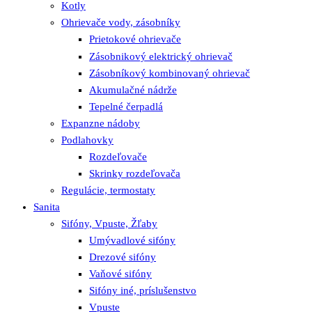
Kotly
Ohrievače vody, zásobníky
Prietokové ohrievače
Zásobnikový elektrický ohrievač
Zásobníkový kombinovaný ohrievač
Akumulačné nádrže
Tepelné čerpadlá
Expanzne nádoby
Podlahovky
Rozdeľovače
Skrinky rozdeľovača
Regulácie, termostaty
Sanita
Sifóny, Vpuste, Žľaby
Umývadlové sifóny
Drezové sifóny
Vaňové sifóny
Sifóny iné, príslušenstvo
Vpuste