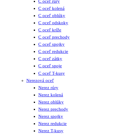
C oceľ rúry
C oceľ kolená
C oceľ oblúky
C oceľ odskoky
C oceľ kríže
C oceľ prechody
C oceľ spojky
C oceľ redukcie
C oceľ zátky
C oceľ spoje
C oceľ T-kusy
Nerezová oceľ
Nerez rúry
Nerez kolená
Nerez oblúky
Nerez prechody
Nerez spojky
Nerez redukcie
Nerez T-kusy