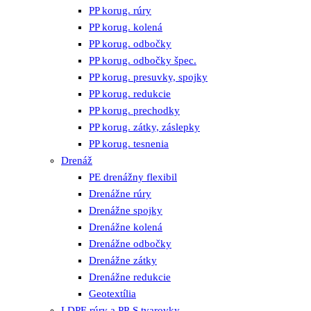
PP korug. rúry
PP korug. kolená
PP korug. odbočky
PP korug. odbočky špec.
PP korug. presuvky, spojky
PP korug. redukcie
PP korug. prechodky
PP korug. zátky, záslepky
PP korug. tesnenia
Drenáž
PE drenážny flexibil
Drenážne rúry
Drenážne spojky
Drenážne kolená
Drenážne odbočky
Drenážne zátky
Drenážne redukcie
Geotextília
LDPE rúry a PP-S tvarovky