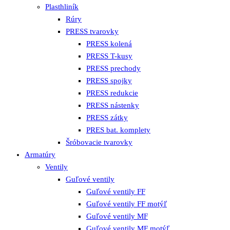
Plasthliník
Rúry
PRESS tvarovky
PRESS kolená
PRESS T-kusy
PRESS prechody
PRESS spojky
PRESS redukcie
PRESS nástenky
PRESS zátky
PRES bat. komplety
Šróbovacie tvarovky
Armatúry
Ventily
Guľové ventily
Guľové ventily FF
Guľové ventily FF motýľ
Guľové ventily MF
Guľové ventily MF motýľ