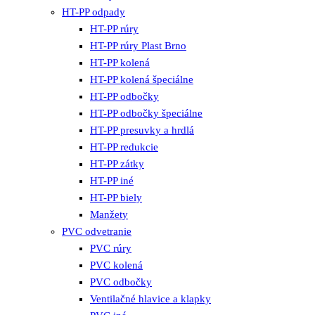
HT-PP odpady
HT-PP rúry
HT-PP rúry Plast Brno
HT-PP kolená
HT-PP kolená špeciálne
HT-PP odbočky
HT-PP odbočky špeciálne
HT-PP presuvky a hrdlá
HT-PP redukcie
HT-PP zátky
HT-PP iné
HT-PP biely
Manžety
PVC odvetranie
PVC rúry
PVC kolená
PVC odbočky
Ventilačné hlavice a klapky