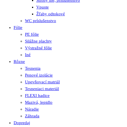
Sifóny iné, príslušenstvo
Vpuste
Žľaby odtokové
WC príslušenstvo
Fólie
PE fólie
Silážne plachty
Výstražné fólie
Iné
Rôzne
Tesnenia
Penové izolácie
Upevňovací matriál
Tesneniaci materiál
FLEXI hadice
Mazivá, lepidlo
Náradie
Záhrada
Dopredaj