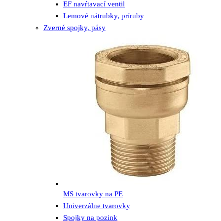
EF navŕtavací ventil
Lemové nátrubky, príruby
Zverné spojky, pásy
MS tvarovky na PE
Univerzálne tvarovky
Spojky na pozink