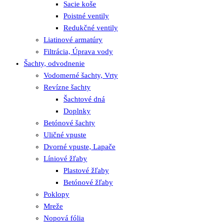
Sacie koše
Poistné ventily
Redukčné ventily
Liatinové armatúry
Filtrácia, Úprava vody
Šachty, odvodnenie
Vodomerné šachty, Vrty
Revízne šachty
Šachtové dná
Doplnky
Betónové šachty
Uličné vpuste
Dvorné vpuste, Lapače
Líniové žľaby
Plastové žľaby
Betónové žľaby
Poklopy
Mreže
Nopová fólia