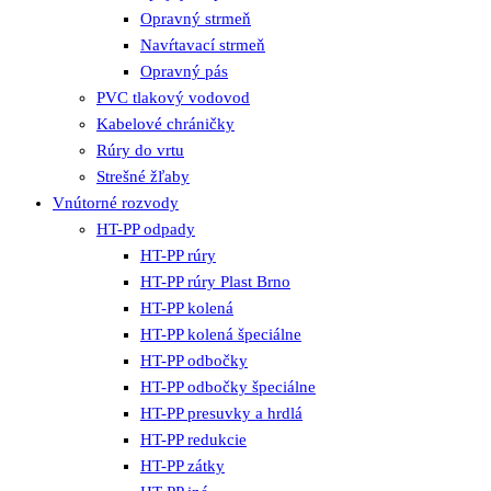
Opravný strmeň
Navŕtavací strmeň
Opravný pás
PVC tlakový vodovod
Kabelové chráničky
Rúry do vrtu
Strešné žľaby
Vnútorné rozvody
HT-PP odpady
HT-PP rúry
HT-PP rúry Plast Brno
HT-PP kolená
HT-PP kolená špeciálne
HT-PP odbočky
HT-PP odbočky špeciálne
HT-PP presuvky a hrdlá
HT-PP redukcie
HT-PP zátky