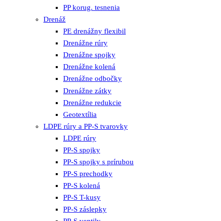
PP korug. tesnenia
Drenáž
PE drenážny flexibil
Drenážne rúry
Drenážne spojky
Drenážne kolená
Drenážne odbočky
Drenážne zátky
Drenážne redukcie
Geotextília
LDPE rúry a PP-S tvarovky
LDPE rúry
PP-S spojky
PP-S spojky s prírubou
PP-S prechodky
PP-S kolená
PP-S T-kusy
PP-S záslepky
PP-S ventily