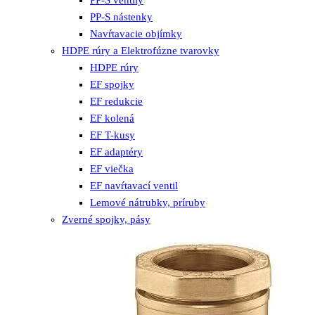
PP-S nástenky
Navŕtavacie objímky
HDPE rúry a Elektrofúzne tvarovky
HDPE rúry
EF spojky
EF redukcie
EF kolená
EF T-kusy
EF adaptéry
EF viečka
EF navŕtavací ventil
Lemové nátrubky, príruby
Zverné spojky, pásy