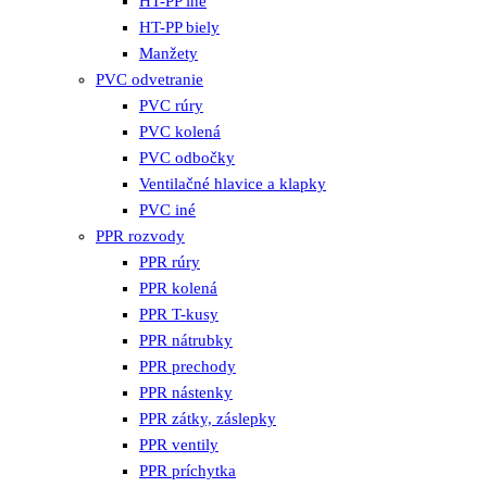
HT-PP iné
HT-PP biely
Manžety
PVC odvetranie
PVC rúry
PVC kolená
PVC odbočky
Ventilačné hlavice a klapky
PVC iné
PPR rozvody
PPR rúry
PPR kolená
PPR T-kusy
PPR nátrubky
PPR prechody
PPR nástenky
PPR zátky, záslepky
PPR ventily
PPR príchytka