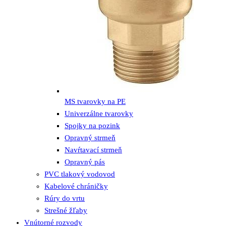
MS tvarovky na PE
Univerzálne tvarovky
Spojky na pozink
Opravný strmeň
Navŕtavací strmeň
Opravný pás
PVC tlakový vodovod
Kabelové chráničky
Rúry do vrtu
Strešné žľaby
Vnútorné rozvody