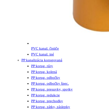
PVC kanal. čističe
PVC kanal. iné
PP kanalizácia korugovaná
PP korug. rúry
PP korug. kolená
PP korug. odbočky
PP korug. odbočky špec.
PP korug. presuvky, spojky
PP korug. redukcie
PP korug. prechodky
PP korug. zátky, záslepky