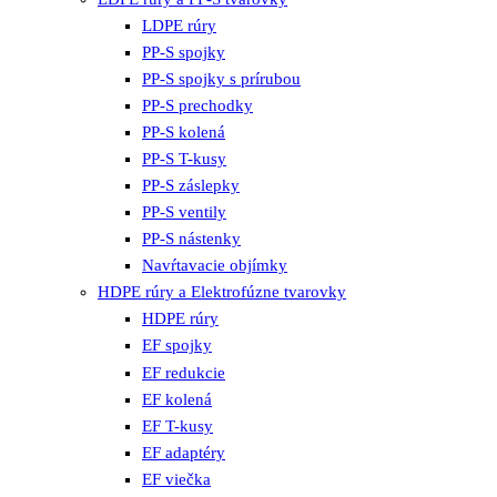
LDPE rúry
PP-S spojky
PP-S spojky s prírubou
PP-S prechodky
PP-S kolená
PP-S T-kusy
PP-S záslepky
PP-S ventily
PP-S nástenky
Navŕtavacie objímky
HDPE rúry a Elektrofúzne tvarovky
HDPE rúry
EF spojky
EF redukcie
EF kolená
EF T-kusy
EF adaptéry
EF viečka