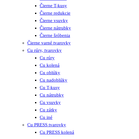
Čierne T-kusy
Čierne redukcie
Čierne vsuvky
Čierne nátrubky
Čierne šróbenia
Čierne varné tvarovky
Cu rúry, tvarovky
Cu rúry
Cu kolená
Cu oblúky
Cu nadoblúky
Cu T-kusy
Cu nátrubky
Cu vsuvky
Cu zátky
Cu iné
Cu PRESS tvarovky
Cu PRESS kolená