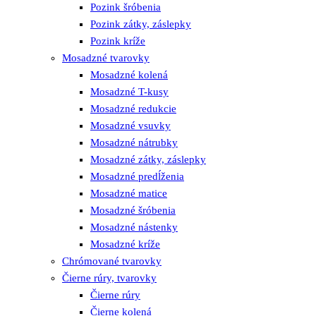
Pozink šróbenia
Pozink zátky, záslepky
Pozink kríže
Mosadzné tvarovky
Mosadzné kolená
Mosadzné T-kusy
Mosadzné redukcie
Mosadzné vsuvky
Mosadzné nátrubky
Mosadzné zátky, záslepky
Mosadzné predĺženia
Mosadzné matice
Mosadzné šróbenia
Mosadzné nástenky
Mosadzné kríže
Chrómované tvarovky
Čierne rúry, tvarovky
Čierne rúry
Čierne kolená