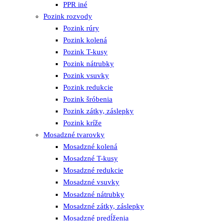
PPR iné
Pozink rozvody
Pozink rúry
Pozink kolená
Pozink T-kusy
Pozink nátrubky
Pozink vsuvky
Pozink redukcie
Pozink šróbenia
Pozink zátky, záslepky
Pozink kríže
Mosadzné tvarovky
Mosadzné kolená
Mosadzné T-kusy
Mosadzné redukcie
Mosadzné vsuvky
Mosadzné nátrubky
Mosadzné zátky, záslepky
Mosadzné predĺženia