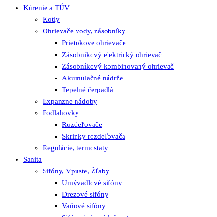
Kúrenie a TÚV
Kotly
Ohrievače vody, zásobníky
Prietokové ohrievače
Zásobnikový elektrický ohrievač
Zásobníkový kombinovaný ohrievač
Akumulačné nádrže
Tepelné čerpadlá
Expanzne nádoby
Podlahovky
Rozdeľovače
Skrinky rozdeľovača
Regulácie, termostaty
Sanita
Sifóny, Vpuste, Žľaby
Umývadlové sifóny
Drezové sifóny
Vaňové sifóny