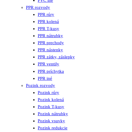
PVC iné
PPR rozvody
PPR rúry
PPR kolená
PPR T-kusy
PPR nátrubky
PPR prechody
PPR nástenky
PPR zátky, záslepky
PPR ventily
PPR príchytka
PPR iné
Pozink rozvody
Pozink rúry
Pozink kolená
Pozink T-kusy
Pozink nátrubky
Pozink vsuvky
Pozink redukcie