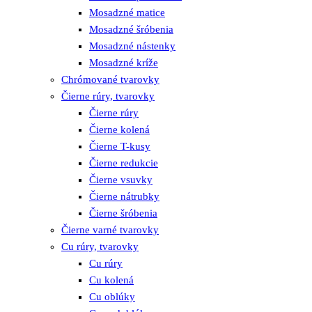
Mosadzné matice
Mosadzné šróbenia
Mosadzné nástenky
Mosadzné kríže
Chrómované tvarovky
Čierne rúry, tvarovky
Čierne rúry
Čierne kolená
Čierne T-kusy
Čierne redukcie
Čierne vsuvky
Čierne nátrubky
Čierne šróbenia
Čierne varné tvarovky
Cu rúry, tvarovky
Cu rúry
Cu kolená
Cu oblúky