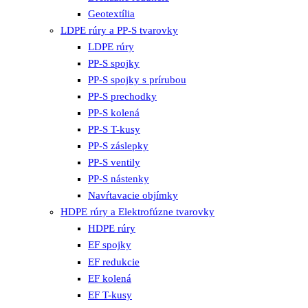
Geotextília
LDPE rúry a PP-S tvarovky
LDPE rúry
PP-S spojky
PP-S spojky s prírubou
PP-S prechodky
PP-S kolená
PP-S T-kusy
PP-S záslepky
PP-S ventily
PP-S nástenky
Navŕtavacie objímky
HDPE rúry a Elektrofúzne tvarovky
HDPE rúry
EF spojky
EF redukcie
EF kolená
EF T-kusy