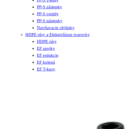
PP-S záslepky
PP-S ventily
PP-S nástenky
Navŕtavacie objímky
HDPE rúry a Elektrofúzne tvarovky
HDPE rúry
EF spojky
EF redukcie
EF kolená
EF T-kusy