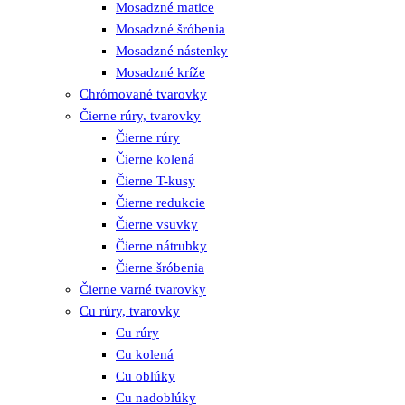
Mosadzné matice
Mosadzné šróbenia
Mosadzné nástenky
Mosadzné kríže
Chrómované tvarovky
Čierne rúry, tvarovky
Čierne rúry
Čierne kolená
Čierne T-kusy
Čierne redukcie
Čierne vsuvky
Čierne nátrubky
Čierne šróbenia
Čierne varné tvarovky
Cu rúry, tvarovky
Cu rúry
Cu kolená
Cu oblúky
Cu nadoblúky