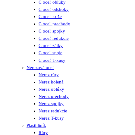
C oceľ oblúky
C oceľ odskoky
C oceľ kríže
C oceľ prechody
C oceľ spojky
C oceľ redukcie
C oceľ zátky
C oceľ spoje
C oceľ T-kusy
Nerezová oceľ
Nerez rúry
Nerez kolená
Nerez oblúky
Nerez prechody
Nerez spojky
Nerez redukcie
Nerez T-kusy
Plasthliník
Rúry