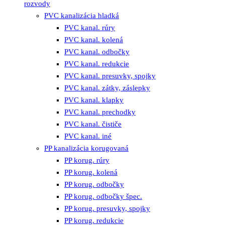
rozvody
PVC kanalizácia hladká
PVC kanal. rúry
PVC kanal. kolená
PVC kanal. odbočky
PVC kanal. redukcie
PVC kanal. presuvky, spojky
PVC kanal. zátky, záslepky
PVC kanal. klapky
PVC kanal. prechodky
PVC kanal. čističe
PVC kanal. iné
PP kanalizácia korugovaná
PP korug. rúry
PP korug. kolená
PP korug. odbočky
PP korug. odbočky špec.
PP korug. presuvky, spojky
PP korug. redukcie