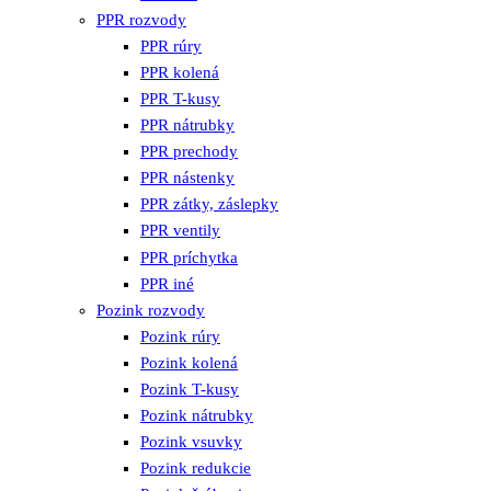
PPR rozvody
PPR rúry
PPR kolená
PPR T-kusy
PPR nátrubky
PPR prechody
PPR nástenky
PPR zátky, záslepky
PPR ventily
PPR príchytka
PPR iné
Pozink rozvody
Pozink rúry
Pozink kolená
Pozink T-kusy
Pozink nátrubky
Pozink vsuvky
Pozink redukcie