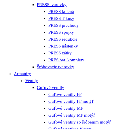
PRESS tvarovky
PRESS kolená
PRESS T-kusy
PRESS prechody
PRESS spojky
PRESS redukcie
PRESS nástenky
PRESS zátky
PRES bat. komplety
Šróbovacie tvarovky
Armatúry
Ventily
Guľové ventily
Guľové ventily FF
Guľové ventily FF motýľ
Guľové ventily MF
Guľové ventily MF motýľ
Guľové ventily so šróbením motýľ
Guľové ventily s filtrom