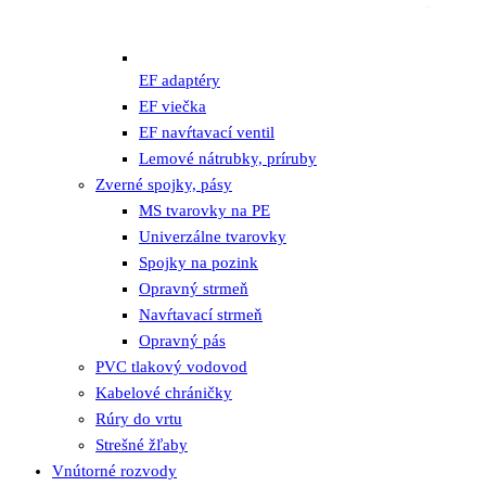
EF adaptéry
EF viečka
EF navŕtavací ventil
Lemové nátrubky, príruby
Zverné spojky, pásy
MS tvarovky na PE
Univerzálne tvarovky
Spojky na pozink
Opravný strmeň
Navŕtavací strmeň
Opravný pás
PVC tlakový vodovod
Kabelové chráničky
Rúry do vrtu
Strešné žľaby
Vnútorné rozvody