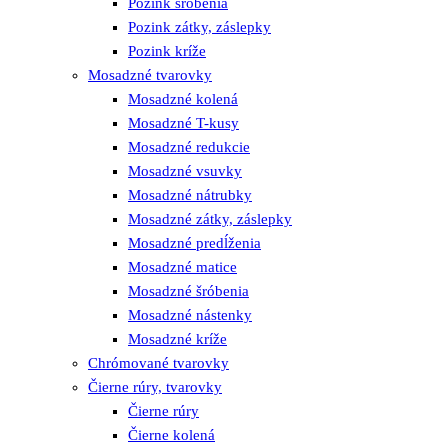
Pozink šróbenia
Pozink zátky, záslepky
Pozink kríže
Mosadzné tvarovky
Mosadzné kolená
Mosadzné T-kusy
Mosadzné redukcie
Mosadzné vsuvky
Mosadzné nátrubky
Mosadzné zátky, záslepky
Mosadzné predĺženia
Mosadzné matice
Mosadzné šróbenia
Mosadzné nástenky
Mosadzné kríže
Chrómované tvarovky
Čierne rúry, tvarovky
Čierne rúry
Čierne kolená