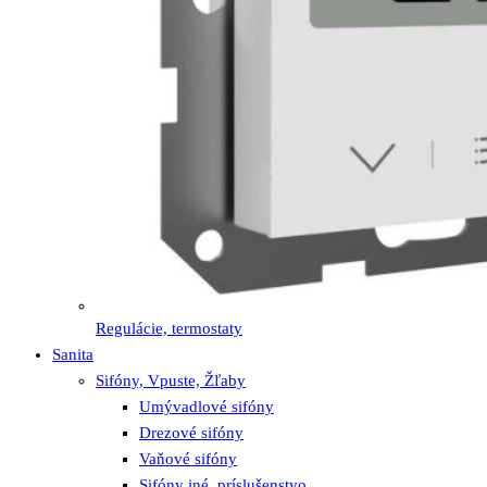
Regulácie, termostaty
Sanita
Sifóny, Vpuste, Žľaby
Umývadlové sifóny
Drezové sifóny
Vaňové sifóny
Sifóny iné, príslušenstvo