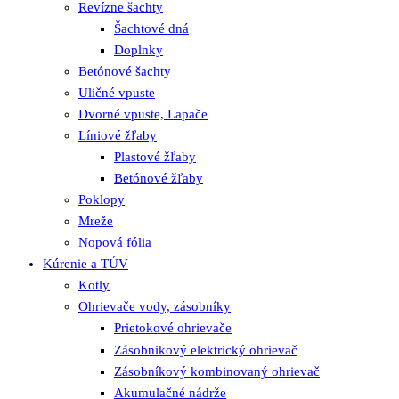
Revízne šachty
Šachtové dná
Doplnky
Betónové šachty
Uličné vpuste
Dvorné vpuste, Lapače
Líniové žľaby
Plastové žľaby
Betónové žľaby
Poklopy
Mreže
Nopová fólia
Kúrenie a TÚV
Kotly
Ohrievače vody, zásobníky
Prietokové ohrievače
Zásobnikový elektrický ohrievač
Zásobníkový kombinovaný ohrievač
Akumulačné nádrže