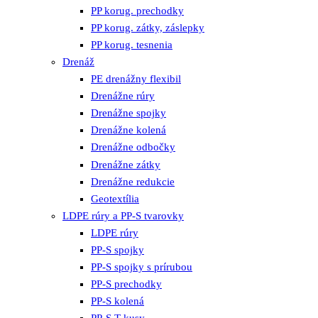
PP korug. prechodky
PP korug. zátky, záslepky
PP korug. tesnenia
Drenáž
PE drenážny flexibil
Drenážne rúry
Drenážne spojky
Drenážne kolená
Drenážne odbočky
Drenážne zátky
Drenážne redukcie
Geotextília
LDPE rúry a PP-S tvarovky
LDPE rúry
PP-S spojky
PP-S spojky s prírubou
PP-S prechodky
PP-S kolená
PP-S T-kusy