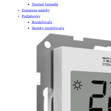
Tepelné čerpadlá
Expanzne nádoby
Podlahovky
Rozdeľovače
Skrinky rozdeľovača