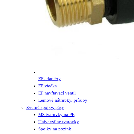
EF adaptéry
EF viečka
EF navŕtavací ventil
Lemové nátrubky, príruby
Zverné spojky, pásy
MS tvarovky na PE
Univerzálne tvarovky
Spojky na pozink