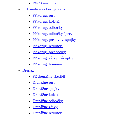
PVC kanal. iné
PP kanalizácia korugovaná
PP korug. rúry
PP korug. kolená
PP korug. odbočky
PP korug. odbočky špec.
PP korug. presuvky, spojky
PP korug. redukcie
PP korug. prechodky
PP korug. zátky, záslepky
PP korug. tesnenia
Drenáž
PE drenážny flexibil
Drenážne rúry
Drenážne spojky
Drenážne kolená
Drenážne odbočky
Drenážne zátky
Drenážne redukcie