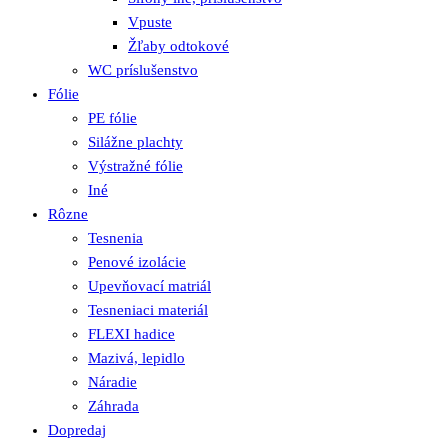
Vpuste
Žľaby odtokové
WC príslušenstvo
Fólie
PE fólie
Silážne plachty
Výstražné fólie
Iné
Rôzne
Tesnenia
Penové izolácie
Upevňovací matriál
Tesneniaci materiál
FLEXI hadice
Mazivá, lepidlo
Náradie
Záhrada
Dopredaj