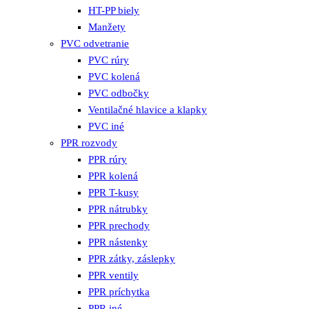
HT-PP biely
Manžety
PVC odvetranie
PVC rúry
PVC kolená
PVC odbočky
Ventilačné hlavice a klapky
PVC iné
PPR rozvody
PPR rúry
PPR kolená
PPR T-kusy
PPR nátrubky
PPR prechody
PPR nástenky
PPR zátky, záslepky
PPR ventily
PPR príchytka
PPR iné