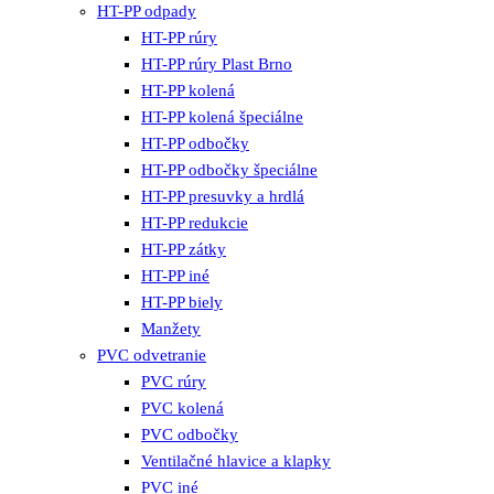
HT-PP odpady
HT-PP rúry
HT-PP rúry Plast Brno
HT-PP kolená
HT-PP kolená špeciálne
HT-PP odbočky
HT-PP odbočky špeciálne
HT-PP presuvky a hrdlá
HT-PP redukcie
HT-PP zátky
HT-PP iné
HT-PP biely
Manžety
PVC odvetranie
PVC rúry
PVC kolená
PVC odbočky
Ventilačné hlavice a klapky
PVC iné