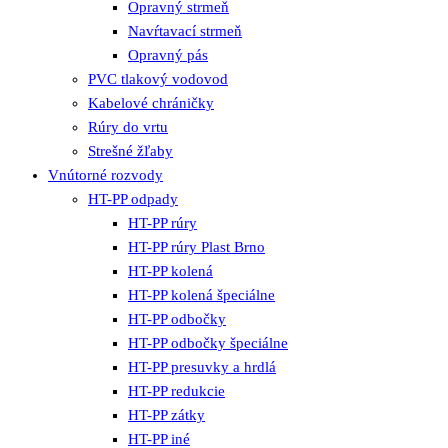
Opravný strmeň
Navŕtavací strmeň
Opravný pás
PVC tlakový vodovod
Kabelové chráničky
Rúry do vrtu
Strešné žľaby
Vnútorné rozvody
HT-PP odpady
HT-PP rúry
HT-PP rúry Plast Brno
HT-PP kolená
HT-PP kolená špeciálne
HT-PP odbočky
HT-PP odbočky špeciálne
HT-PP presuvky a hrdlá
HT-PP redukcie
HT-PP zátky
HT-PP iné