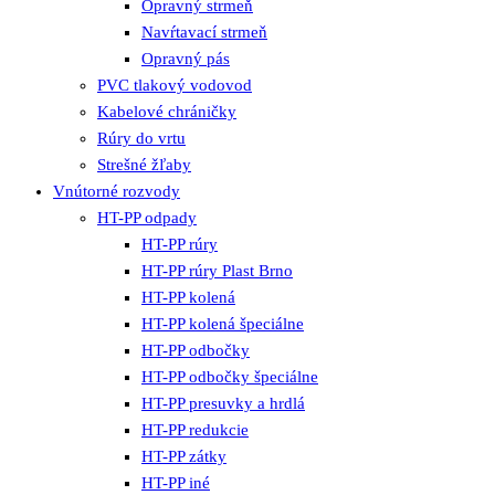
Opravný strmeň
Navŕtavací strmeň
Opravný pás
PVC tlakový vodovod
Kabelové chráničky
Rúry do vrtu
Strešné žľaby
Vnútorné rozvody
HT-PP odpady
HT-PP rúry
HT-PP rúry Plast Brno
HT-PP kolená
HT-PP kolená špeciálne
HT-PP odbočky
HT-PP odbočky špeciálne
HT-PP presuvky a hrdlá
HT-PP redukcie
HT-PP zátky
HT-PP iné