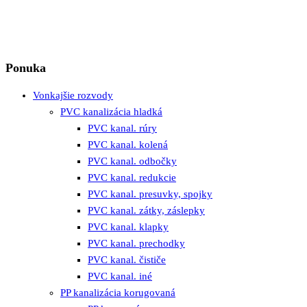
Ponuka
Vonkajšie rozvody
PVC kanalizácia hladká
PVC kanal. rúry
PVC kanal. kolená
PVC kanal. odbočky
PVC kanal. redukcie
PVC kanal. presuvky, spojky
PVC kanal. zátky, záslepky
PVC kanal. klapky
PVC kanal. prechodky
PVC kanal. čističe
PVC kanal. iné
PP kanalizácia korugovaná