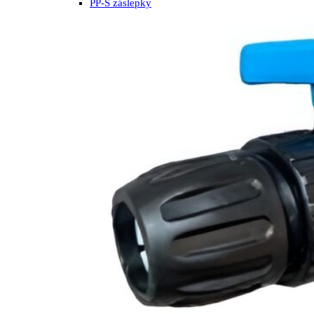
PP-S záslepky