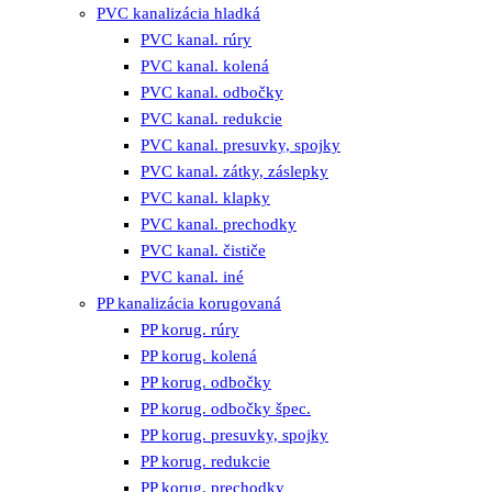
PVC kanalizácia hladká
PVC kanal. rúry
PVC kanal. kolená
PVC kanal. odbočky
PVC kanal. redukcie
PVC kanal. presuvky, spojky
PVC kanal. zátky, záslepky
PVC kanal. klapky
PVC kanal. prechodky
PVC kanal. čističe
PVC kanal. iné
PP kanalizácia korugovaná
PP korug. rúry
PP korug. kolená
PP korug. odbočky
PP korug. odbočky špec.
PP korug. presuvky, spojky
PP korug. redukcie
PP korug. prechodky