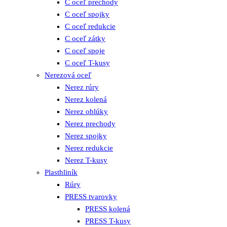
C oceľ prechody
C oceľ spojky
C oceľ redukcie
C oceľ zátky
C oceľ spoje
C oceľ T-kusy
Nerezová oceľ
Nerez rúry
Nerez kolená
Nerez oblúky
Nerez prechody
Nerez spojky
Nerez redukcie
Nerez T-kusy
Plasthliník
Rúry
PRESS tvarovky
PRESS kolená
PRESS T-kusy