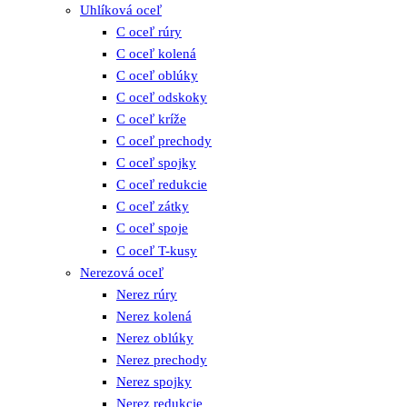
Uhlíková oceľ
C oceľ rúry
C oceľ kolená
C oceľ oblúky
C oceľ odskoky
C oceľ kríže
C oceľ prechody
C oceľ spojky
C oceľ redukcie
C oceľ zátky
C oceľ spoje
C oceľ T-kusy
Nerezová oceľ
Nerez rúry
Nerez kolená
Nerez oblúky
Nerez prechody
Nerez spojky
Nerez redukcie