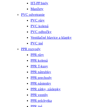
HT-PP biely
Manžety
PVC odvetranie
PVC rúry
PVC kolená
PVC odbočky
Ventilačné hlavice a klapky
PVC iné
PPR rozvody
PPR rúry
PPR kolená
PPR T-kusy
PPR nátrubky
PPR prechody
PPR nástenky
PPR zátky, záslepky
PPR ventily
PPR príchytka
PPR iné