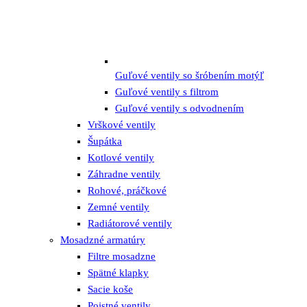
Guľové ventily so šróbením motýľ
Guľové ventily s filtrom
Guľové ventily s odvodnením
Vrškové ventily
Šupátka
Kotlové ventily
Záhradne ventily
Rohové, práčkové
Zemné ventily
Radiátorové ventily
Mosadzné armatúry
Filtre mosadzne
Spätné klapky
Sacie koše
Poistné ventily