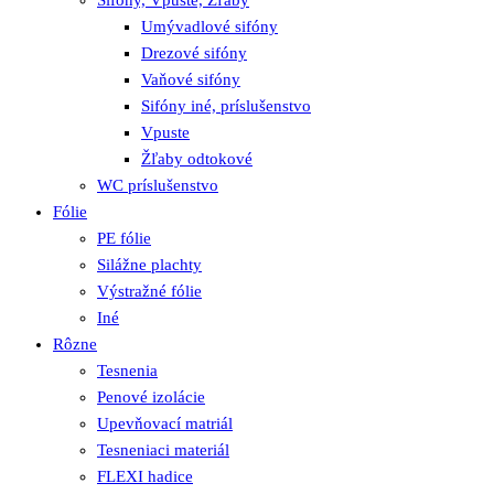
Umývadlové sifóny
Drezové sifóny
Vaňové sifóny
Sifóny iné, príslušenstvo
Vpuste
Žľaby odtokové
WC príslušenstvo
Fólie
PE fólie
Silážne plachty
Výstražné fólie
Iné
Rôzne
Tesnenia
Penové izolácie
Upevňovací matriál
Tesneniaci materiál
FLEXI hadice