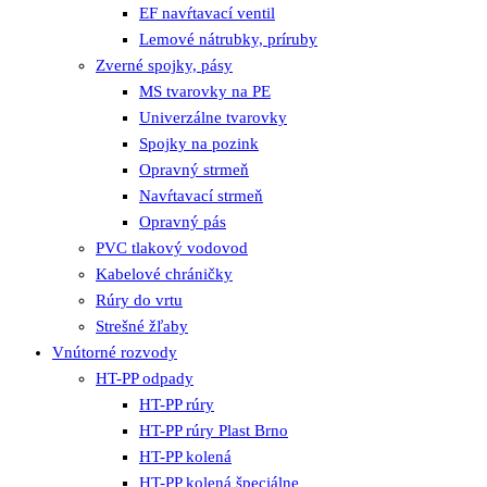
EF navŕtavací ventil
Lemové nátrubky, príruby
Zverné spojky, pásy
MS tvarovky na PE
Univerzálne tvarovky
Spojky na pozink
Opravný strmeň
Navŕtavací strmeň
Opravný pás
PVC tlakový vodovod
Kabelové chráničky
Rúry do vrtu
Strešné žľaby
Vnútorné rozvody
HT-PP odpady
HT-PP rúry
HT-PP rúry Plast Brno
HT-PP kolená
HT-PP kolená špeciálne