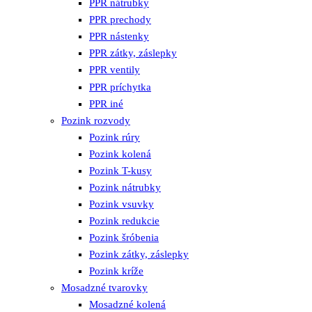
PPR nátrubky
PPR prechody
PPR nástenky
PPR zátky, záslepky
PPR ventily
PPR príchytka
PPR iné
Pozink rozvody
Pozink rúry
Pozink kolená
Pozink T-kusy
Pozink nátrubky
Pozink vsuvky
Pozink redukcie
Pozink šróbenia
Pozink zátky, záslepky
Pozink kríže
Mosadzné tvarovky
Mosadzné kolená