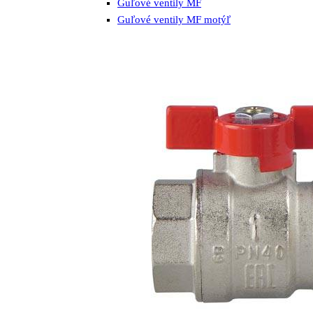
Guľové ventily MF
Guľové ventily MF motýľ