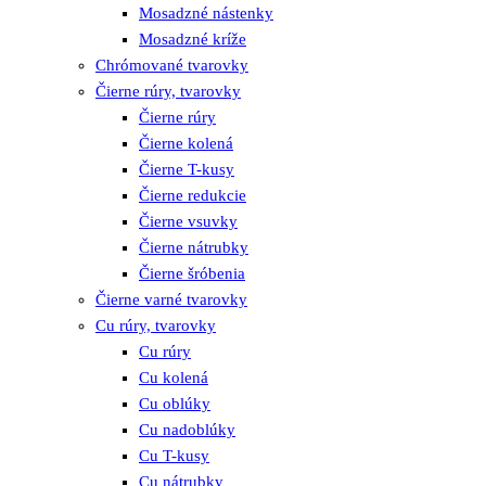
Mosadzné nástenky
Mosadzné kríže
Chrómované tvarovky
Čierne rúry, tvarovky
Čierne rúry
Čierne kolená
Čierne T-kusy
Čierne redukcie
Čierne vsuvky
Čierne nátrubky
Čierne šróbenia
Čierne varné tvarovky
Cu rúry, tvarovky
Cu rúry
Cu kolená
Cu oblúky
Cu nadoblúky
Cu T-kusy
Cu nátrubky