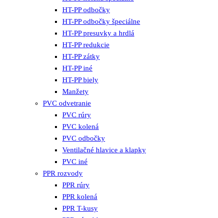
HT-PP odbočky
HT-PP odbočky špeciálne
HT-PP presuvky a hrdlá
HT-PP redukcie
HT-PP zátky
HT-PP iné
HT-PP biely
Manžety
PVC odvetranie
PVC rúry
PVC kolená
PVC odbočky
Ventilačné hlavice a klapky
PVC iné
PPR rozvody
PPR rúry
PPR kolená
PPR T-kusy