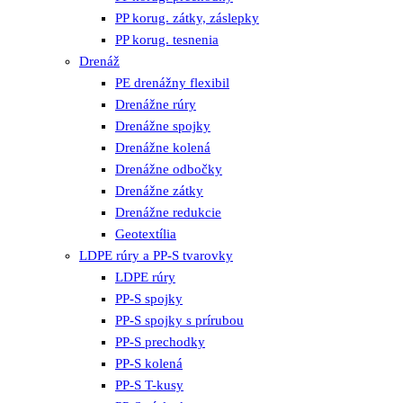
PP korug. zátky, záslepky
PP korug. tesnenia
Drenáž
PE drenážny flexibil
Drenážne rúry
Drenážne spojky
Drenážne kolená
Drenážne odbočky
Drenážne zátky
Drenážne redukcie
Geotextília
LDPE rúry a PP-S tvarovky
LDPE rúry
PP-S spojky
PP-S spojky s prírubou
PP-S prechodky
PP-S kolená
PP-S T-kusy