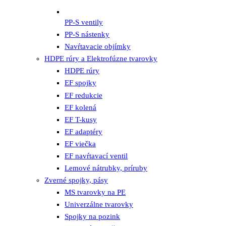
PP-S ventily
PP-S nástenky
Navŕtavacie objímky
HDPE rúry a Elektrofúzne tvarovky
HDPE rúry
EF spojky
EF redukcie
EF kolená
EF T-kusy
EF adaptéry
EF viečka
EF navŕtavací ventil
Lemové nátrubky, príruby
Zverné spojky, pásy
MS tvarovky na PE
Univerzálne tvarovky
Spojky na pozink