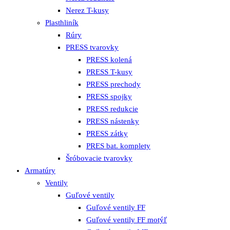
Nerez T-kusy
Plasthliník
Rúry
PRESS tvarovky
PRESS kolená
PRESS T-kusy
PRESS prechody
PRESS spojky
PRESS redukcie
PRESS nástenky
PRESS zátky
PRES bat. komplety
Šróbovacie tvarovky
Armatúry
Ventily
Guľové ventily
Guľové ventily FF
Guľové ventily FF motýľ