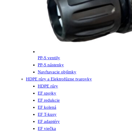
PP-S ventily
PP-S nástenky
Navŕtavacie objímky
HDPE rúry a Elektrofúzne tvarovky
HDPE rúry
EF spojky
EF redukcie
EF kolená
EF T-kusy
EF adaptéry
EF viečka