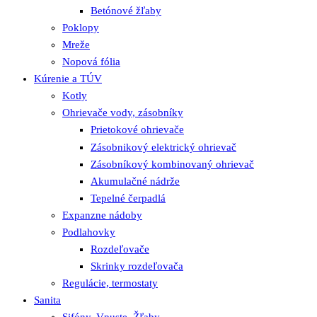
Betónové žľaby
Poklopy
Mreže
Nopová fólia
Kúrenie a TÚV
Kotly
Ohrievače vody, zásobníky
Prietokové ohrievače
Zásobnikový elektrický ohrievač
Zásobníkový kombinovaný ohrievač
Akumulačné nádrže
Tepelné čerpadlá
Expanzne nádoby
Podlahovky
Rozdeľovače
Skrinky rozdeľovača
Regulácie, termostaty
Sanita
Sifóny, Vpuste, Žľaby