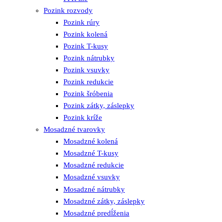
Pozink rozvody
Pozink rúry
Pozink kolená
Pozink T-kusy
Pozink nátrubky
Pozink vsuvky
Pozink redukcie
Pozink šróbenia
Pozink zátky, záslepky
Pozink kríže
Mosadzné tvarovky
Mosadzné kolená
Mosadzné T-kusy
Mosadzné redukcie
Mosadzné vsuvky
Mosadzné nátrubky
Mosadzné zátky, záslepky
Mosadzné predĺženia