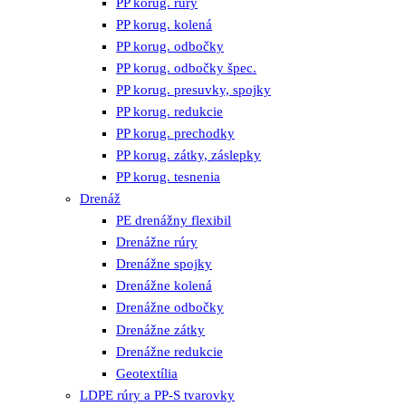
PP korug. rúry
PP korug. kolená
PP korug. odbočky
PP korug. odbočky špec.
PP korug. presuvky, spojky
PP korug. redukcie
PP korug. prechodky
PP korug. zátky, záslepky
PP korug. tesnenia
Drenáž
PE drenážny flexibil
Drenážne rúry
Drenážne spojky
Drenážne kolená
Drenážne odbočky
Drenážne zátky
Drenážne redukcie
Geotextília
LDPE rúry a PP-S tvarovky