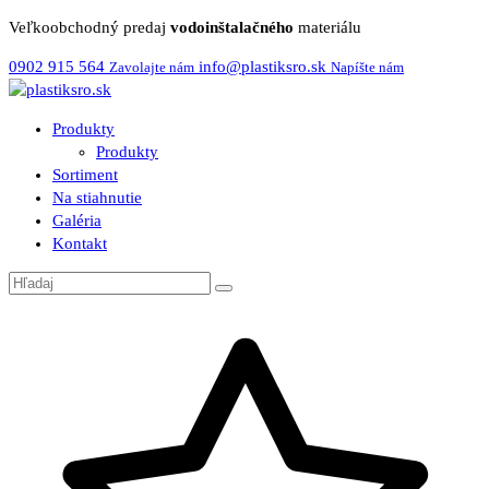
Veľkoobchodný predaj
vodoinštalačného
materiálu
0902 915 564
info@plastiksro.sk
Zavolajte nám
Napíšte nám
Produkty
Produkty
Sortiment
Na stiahnutie
Galéria
Kontakt