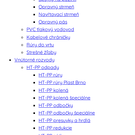
Opravný strmeň
Navŕtavací strmeň
Opravný pás
PVC tlakový vodovod
Kabelové chráničky
Rúry do vrtu
Strešné žľaby
Vnútorné rozvody
HT-PP odpady
HT-PP rúry
HT-PP rúry Plast Brno
HT-PP kolená
HT-PP kolená špeciálne
HT-PP odbočky
HT-PP odbočky špeciálne
HT-PP presuvky a hrdlá
HT-PP redukcie