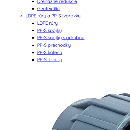
Drenážne redukcie
Geotextília
LDPE rúry a PP-S tvarovky
LDPE rúry
PP-S spojky
PP-S spojky s prírubou
PP-S prechodky
PP-S kolená
PP-S T-kusy