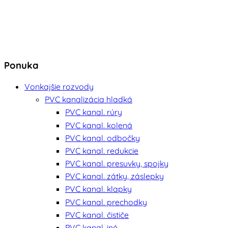
Ponuka
Vonkajšie rozvody
PVC kanalizácia hladká
PVC kanal. rúry
PVC kanal. kolená
PVC kanal. odbočky
PVC kanal. redukcie
PVC kanal. presuvky, spojky
PVC kanal. zátky, záslepky
PVC kanal. klapky
PVC kanal. prechodky
PVC kanal. čističe
PVC kanal. iné