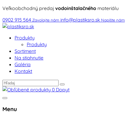
Veľkoobchodný predaj
vodoinštalačného
materiálu
0902 915 564
info@plastiksro.sk
Zavolajte nám
Napíšte nám
Produkty
Produkty
Sortiment
Na stiahnutie
Galéria
Kontakt
0
Dopyt
Menu