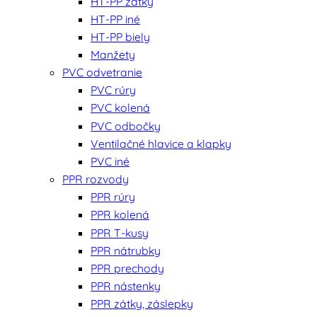
HT-PP zátky
HT-PP iné
HT-PP biely
Manžety
PVC odvetranie
PVC rúry
PVC kolená
PVC odbočky
Ventilačné hlavice a klapky
PVC iné
PPR rozvody
PPR rúry
PPR kolená
PPR T-kusy
PPR nátrubky
PPR prechody
PPR nástenky
PPR zátky, záslepky