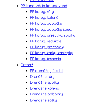
PP kanalizácia korugovaná
PP korug. rúry
PP korug. kolená
PP korug. odbočky
PP korug. odbočky špec.
PP korug. presuvky, spojky
PP korug. redukcie
PP korug. prechodky
PP korug. zátky, záslepky
PP korug. tesnenia
Drenáž
PE drenážny flexibil
Drenážne rúry
Drenážne spojky
Drenážne kolená
Drenážne odbočky
Drenážne zátky