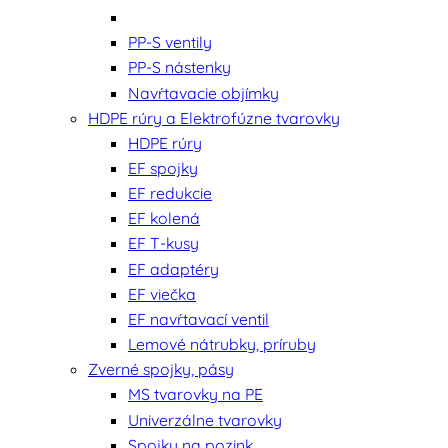
PP-S ventily
PP-S nástenky
Navŕtavacie objímky
HDPE rúry a Elektrofúzne tvarovky
HDPE rúry
EF spojky
EF redukcie
EF kolená
EF T-kusy
EF adaptéry
EF viečka
EF navŕtavací ventil
Lemové nátrubky, príruby
Zverné spojky, pásy
MS tvarovky na PE
Univerzálne tvarovky
Spojky na pozink