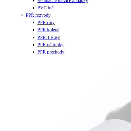
Ventilačné hlavice a klapky
PVC iné
PPR rozvody
PPR rúry
PPR kolená
PPR T-kusy
PPR nátrubky
PPR prechody