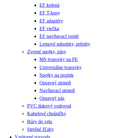
EF kolená
EF T-kusy
EF adaptéry
EF viečka
EF navŕtavací ventil
Lemové nátrubky, príruby
Zverné spojky, pásy
MS tvarovky na PE
Univerzálne tvarovky
Spojky na pozink
Opravný strmeň
Navŕtavací strmeň
Opravný pás
PVC tlakový vodovod
Kabelové chráničky
Rúry do vrtu
Strešné žľaby
Vnútorné rozvody