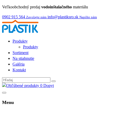
Veľkoobchodný predaj
vodoinštalačného
materiálu
0902 915 564
info@plastiksro.sk
Zavolajte nám
Napíšte nám
Produkty
Produkty
Sortiment
Na stiahnutie
Galéria
Kontakt
0
Dopyt
Menu