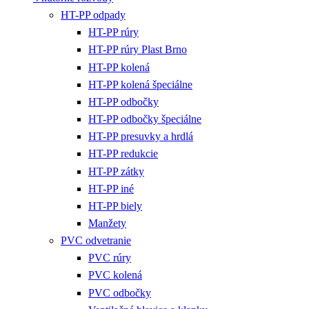
HT-PP odpady
HT-PP rúry
HT-PP rúry Plast Brno
HT-PP kolená
HT-PP kolená špeciálne
HT-PP odbočky
HT-PP odbočky špeciálne
HT-PP presuvky a hrdlá
HT-PP redukcie
HT-PP zátky
HT-PP iné
HT-PP biely
Manžety
PVC odvetranie
PVC rúry
PVC kolená
PVC odbočky