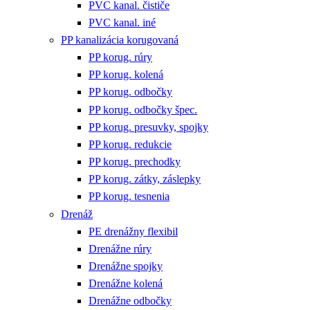
PVC kanal. čističe
PVC kanal. iné
PP kanalizácia korugovaná
PP korug. rúry
PP korug. kolená
PP korug. odbočky
PP korug. odbočky špec.
PP korug. presuvky, spojky
PP korug. redukcie
PP korug. prechodky
PP korug. zátky, záslepky
PP korug. tesnenia
Drenáž
PE drenážny flexibil
Drenážne rúry
Drenážne spojky
Drenážne kolená
Drenážne odbočky