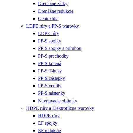
Drenážne zátky
Drenážne redukcie
Geotextília
LDPE rúry a PP-S tvarovky
LDPE rúry
PP-S spojky
PP-S spojky s prírubou
PP-S prechodky
PP-S kolená
PP-S T-kusy
PP-S záslepky
PP-S ventily
PP-S nástenky
Navŕtavacie objímky
HDPE rúry a Elektrofúzne tvarovky
HDPE rúry
EF spojky
EF redukcie