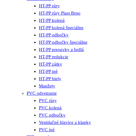
HT-PP rúry
HT-PP rúry Plast Brno
HT-PP kolená
HT-PP kolená špeciálne
HT-PP odbočky
HT-PP odbočky špeciálne
HT-PP presuvky a hrdlá
HT-PP redukcie
HT-PP zátky
HT-PP iné
HT-PP biely
Manžety
PVC odvetranie
PVC rúry
PVC kolená
PVC odbočky
Ventilačné hlavice a klapky
PVC iné