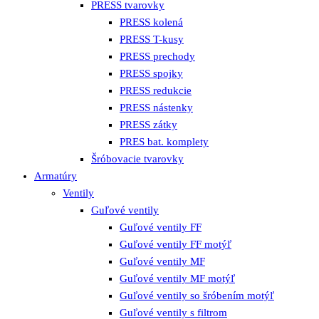
PRESS tvarovky
PRESS kolená
PRESS T-kusy
PRESS prechody
PRESS spojky
PRESS redukcie
PRESS nástenky
PRESS zátky
PRES bat. komplety
Šróbovacie tvarovky
Armatúry
Ventily
Guľové ventily
Guľové ventily FF
Guľové ventily FF motýľ
Guľové ventily MF
Guľové ventily MF motýľ
Guľové ventily so šróbením motýľ
Guľové ventily s filtrom