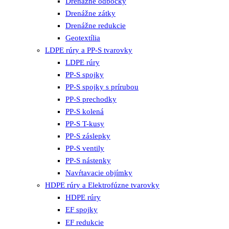
Drenážne odbočky
Drenážne zátky
Drenážne redukcie
Geotextília
LDPE rúry a PP-S tvarovky
LDPE rúry
PP-S spojky
PP-S spojky s prírubou
PP-S prechodky
PP-S kolená
PP-S T-kusy
PP-S záslepky
PP-S ventily
PP-S nástenky
Navŕtavacie objímky
HDPE rúry a Elektrofúzne tvarovky
HDPE rúry
EF spojky
EF redukcie