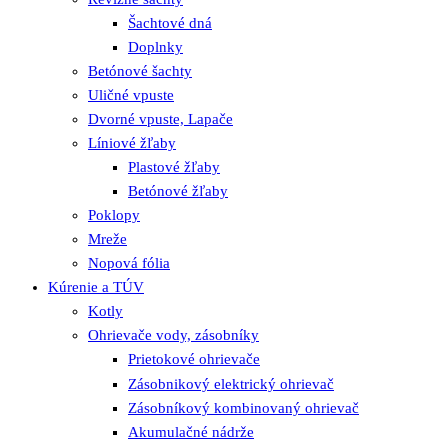
Šachtové dná
Doplnky
Betónové šachty
Uličné vpuste
Dvorné vpuste, Lapače
Líniové žľaby
Plastové žľaby
Betónové žľaby
Poklopy
Mreže
Nopová fólia
Kúrenie a TÚV
Kotly
Ohrievače vody, zásobníky
Prietokové ohrievače
Zásobnikový elektrický ohrievač
Zásobníkový kombinovaný ohrievač
Akumulačné nádrže