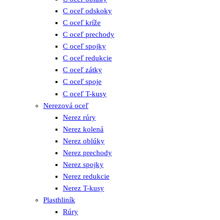
C oceľ odskoky
C oceľ kríže
C oceľ prechody
C oceľ spojky
C oceľ redukcie
C oceľ zátky
C oceľ spoje
C oceľ T-kusy
Nerezová oceľ
Nerez rúry
Nerez kolená
Nerez oblúky
Nerez prechody
Nerez spojky
Nerez redukcie
Nerez T-kusy
Plasthliník
Rúry