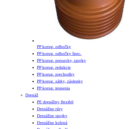
PP korug. odbočky
PP korug. odbočky špec.
PP korug. presuvky, spojky
PP korug. redukcie
PP korug. prechodky
PP korug. zátky, záslepky
PP korug. tesnenia
Drenáž
PE drenážny flexibil
Drenážne rúry
Drenážne spojky
Drenážne kolená