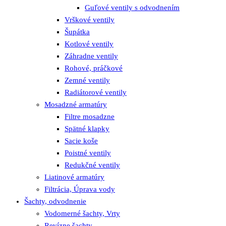
Guľové ventily s odvodnením
Vrškové ventily
Šupátka
Kotlové ventily
Záhradne ventily
Rohové, práčkové
Zemné ventily
Radiátorové ventily
Mosadzné armatúry
Filtre mosadzne
Spätné klapky
Sacie koše
Poistné ventily
Redukčné ventily
Liatinové armatúry
Filtrácia, Úprava vody
Šachty, odvodnenie
Vodomerné šachty, Vrty
Revízne šachty