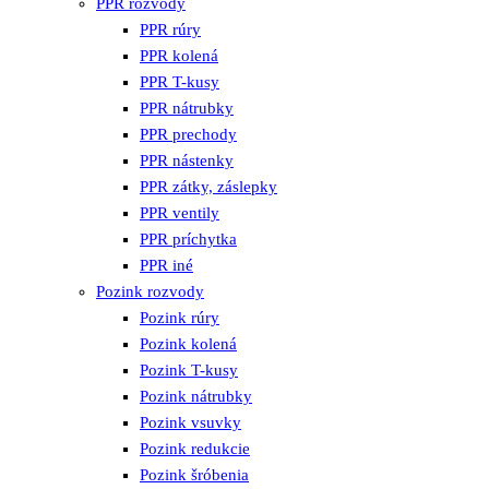
PPR rozvody
PPR rúry
PPR kolená
PPR T-kusy
PPR nátrubky
PPR prechody
PPR nástenky
PPR zátky, záslepky
PPR ventily
PPR príchytka
PPR iné
Pozink rozvody
Pozink rúry
Pozink kolená
Pozink T-kusy
Pozink nátrubky
Pozink vsuvky
Pozink redukcie
Pozink šróbenia