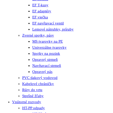
EF T-kusy
EF adaptéry
EF viečka
EF navŕtavací ventil
Lemové nátrubky, príruby
Zverné spojky, pásy
MS tvarovky na PE
Univerzálne tvarovky
Spojky na pozink
Opravný strmeň
Navŕtavací strmeň
Opravný pás
PVC tlakový vodovod
Kabelové chráničky
Rúry do vrtu
Strešné žľaby
Vnútorné rozvody
HT-PP odpady