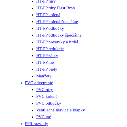
HT-PP rúry
HT-PP rúry Plast Brno
HT-PP kolená
HT-PP kolená špeciálne
HT-PP odbočky
HT-PP odbočky špeciálne
HT-PP presuvky a hrdlá
HT-PP redukcie
HT-PP zátky
HT-PP iné
HT-PP biely
Manžety
PVC odvetranie
PVC rúry
PVC kolená
PVC odbočky
Ventilačné hlavice a klapky
PVC iné
PPR rozvody