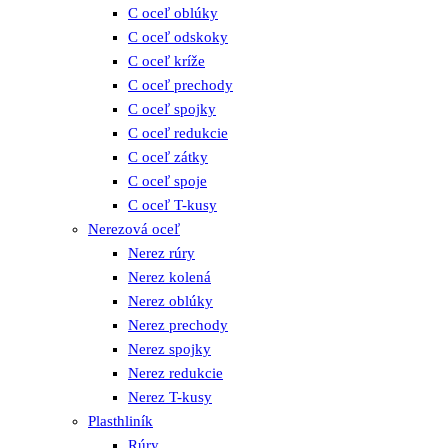
C oceľ oblúky
C oceľ odskoky
C oceľ kríže
C oceľ prechody
C oceľ spojky
C oceľ redukcie
C oceľ zátky
C oceľ spoje
C oceľ T-kusy
Nerezová oceľ
Nerez rúry
Nerez kolená
Nerez oblúky
Nerez prechody
Nerez spojky
Nerez redukcie
Nerez T-kusy
Plasthliník
Rúry