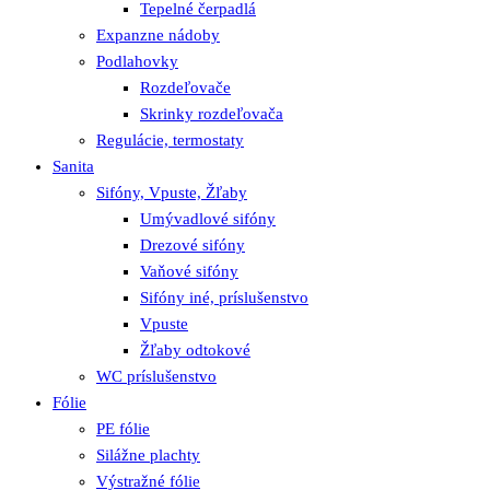
Tepelné čerpadlá
Expanzne nádoby
Podlahovky
Rozdeľovače
Skrinky rozdeľovača
Regulácie, termostaty
Sanita
Sifóny, Vpuste, Žľaby
Umývadlové sifóny
Drezové sifóny
Vaňové sifóny
Sifóny iné, príslušenstvo
Vpuste
Žľaby odtokové
WC príslušenstvo
Fólie
PE fólie
Silážne plachty
Výstražné fólie