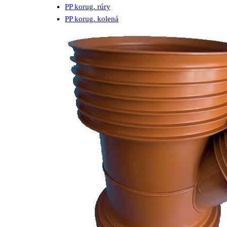
PP korug. rúry
PP korug. kolená