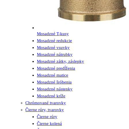
Mosadzné T-kusy
Mosadzné redukcie
Mosadzné vsuvky
Mosadzné nátrubky
Mosadzné zátky, záslepky
Mosadzné predĺženia
Mosadzné matice
Mosadzné šróbenia
Mosadzné nástenky
Mosadzné kríže
Chrómované tvarovky
Čierne rúry, tvarovky
Čierne rúry
Čierne kolená