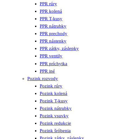
PPR rúry
PPR kolená
PPR T-kusy
PPR nátrubky
PPR prechody
PPR nástenky
PPR zátky, záslepky
PPR ventily
PPR príchytka
PPR iné
Pozink rozvody
Pozink rúry
Pozink kolená
Pozink T-kusy
Pozink nátrubky
Pozink vsuvky
Pozink redukcie
Pozink šróbenia
Pozink zátky, záslepky