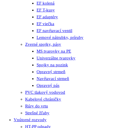
EF kolená
EF T-kusy
EF adaptéry
EF viečka
EF navŕtavací ventil
Lemové nátrubky, príruby
Zverné spojky, pásy
MS tvarovky na PE
Univerzálne tvarovky
Spojky na pozink
Opravný strmeň
Navŕtavací strmeň
Opravný pás
PVC tlakový vodovod
Kabelové chráničky
Rúry do vrtu
Strešné žľaby
Vnútorné rozvody
HT-PP odpady