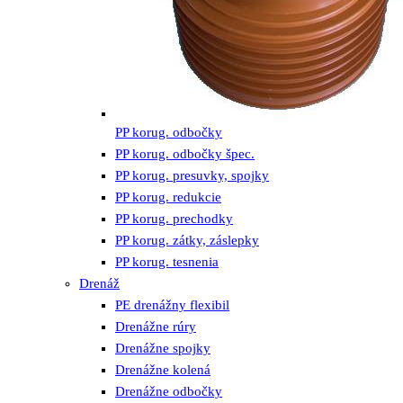
PP korug. odbočky
PP korug. odbočky špec.
PP korug. presuvky, spojky
PP korug. redukcie
PP korug. prechodky
PP korug. zátky, záslepky
PP korug. tesnenia
Drenáž
PE drenážny flexibil
Drenážne rúry
Drenážne spojky
Drenážne kolená
Drenážne odbočky