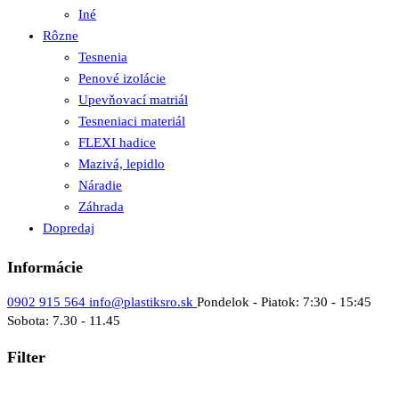
Iné
Rôzne
Tesnenia
Penové izolácie
Upevňovací matriál
Tesneniaci materiál
FLEXI hadice
Mazivá, lepidlo
Náradie
Záhrada
Dopredaj
Informácie
0902 915 564
info@plastiksro.sk
Pondelok - Piatok: 7:30 - 15:45
Sobota: 7.30 - 11.45
Filter