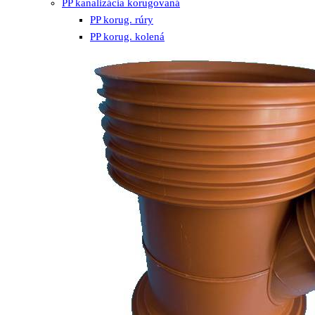
PP kanalizácia korugovaná
PP korug. rúry
PP korug. kolená