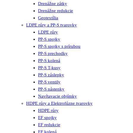
Drenážne zátky
Drenážne redukcie
Geotextília
LDPE rúry a PP-S tvarovky
LDPE rúry
PP-S spojky
PP-S spojky s prírubou
PP-S prechodky
PP-S kolená
PP-S T-kusy
PP-S záslepky
PP-S ventily
PP-S nástenky
Navŕtavacie objímky
HDPE rúry a Elektrofúzne tvarovky
HDPE rúry
EF spojky
EF redukcie
EF kolená