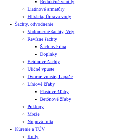
Redukčné ventily
Liatinové armatúry
Filtrácia, Úprava vody
Šachty, odvodnenie
Vodomerné šachty, Vrty
Revízne šachty
Šachtové dná
Doplnky
Betónové šachty
Uličné vpuste
Dvorné vpuste, Lapače
Líniové žľaby
Plastové žľaby
Betónové žľaby
Poklopy
Mreže
Nopová fólia
Kúrenie a TÚV
Kotly