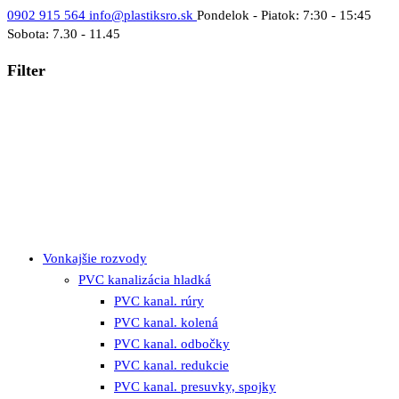
0902 915 564
info@plastiksro.sk
Pondelok - Piatok: 7:30 - 15:45
Sobota: 7.30 - 11.45
Filter
Vonkajšie rozvody
PVC kanalizácia hladká
PVC kanal. rúry
PVC kanal. kolená
PVC kanal. odbočky
PVC kanal. redukcie
PVC kanal. presuvky, spojky