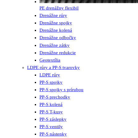
PE drenážny flexibil
Drenážne rúry
Drenážne spojky
Drenážne kolená
Drenážne odbočky
Drenážne zátky
Drenážne redukcie
Geotextília
LDPE rúry a PP-S tvarovky
LDPE rúry
PP-S spojky
PP-S spojky s prírubou
PP-S prechodky
PP-S kolená
PP-S T-kusy
PP-S záslepky
PP-S ventily
PP-S nástenky