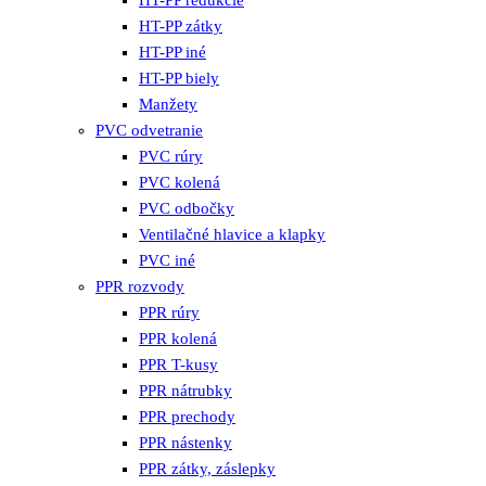
HT-PP zátky
HT-PP iné
HT-PP biely
Manžety
PVC odvetranie
PVC rúry
PVC kolená
PVC odbočky
Ventilačné hlavice a klapky
PVC iné
PPR rozvody
PPR rúry
PPR kolená
PPR T-kusy
PPR nátrubky
PPR prechody
PPR nástenky
PPR zátky, záslepky