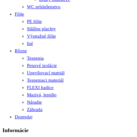
WC príslušenstvo
Fólie
PE fólie
Silážne plachty
Výstražné fólie
Iné
Rôzne
Tesnenia
Penové izolácie
Upevňovací matriál
Tesneniaci materiál
FLEXI hadice
Mazivá, lepidlo
Náradie
Záhrada
Dopredaj
Informácie