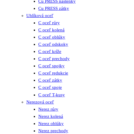
Cu PRESS nástenky
Cu PRESS zátky
Uhlíková oceľ
C oceľ rúry
C oceľ kolená
C oceľ oblúky
C oceľ odskoky
C oceľ kríže
C oceľ prechody
C oceľ spojky
C oceľ redukcie
C oceľ zátky
C oceľ spoje
C oceľ T-kusy
Nerezová oceľ
Nerez rúry
Nerez kolená
Nerez oblúky
Nerez prechody