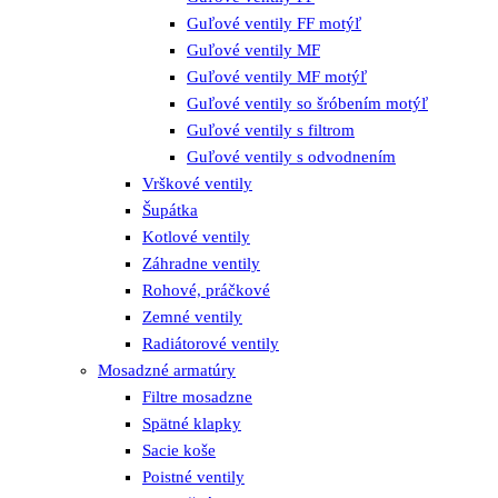
Guľové ventily FF motýľ
Guľové ventily MF
Guľové ventily MF motýľ
Guľové ventily so šróbením motýľ
Guľové ventily s filtrom
Guľové ventily s odvodnením
Vrškové ventily
Šupátka
Kotlové ventily
Záhradne ventily
Rohové, práčkové
Zemné ventily
Radiátorové ventily
Mosadzné armatúry
Filtre mosadzne
Spätné klapky
Sacie koše
Poistné ventily