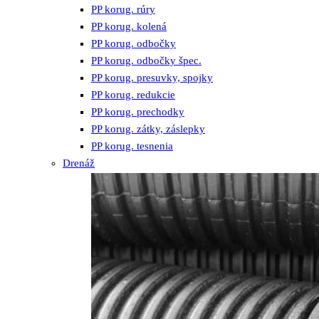
PP korug. rúry
PP korug. kolená
PP korug. odbočky
PP korug. odbočky špec.
PP korug. presuvky, spojky
PP korug. redukcie
PP korug. prechodky
PP korug. zátky, záslepky
PP korug. tesnenia
Drenáž