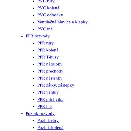
PVC rúry
PVC kolená
PVC odbočky
Ventilačné hlavice a klapky
PVC iné
PPR rozvody
PPR rúry
PPR kolená
PPR T-kusy
PPR nátrubky
PPR prechody
PPR nástenky
PPR zátky, záslepky
PPR ventily
PPR príchytka
PPR iné
Pozink rozvody
Pozink rúry
Pozink kolená