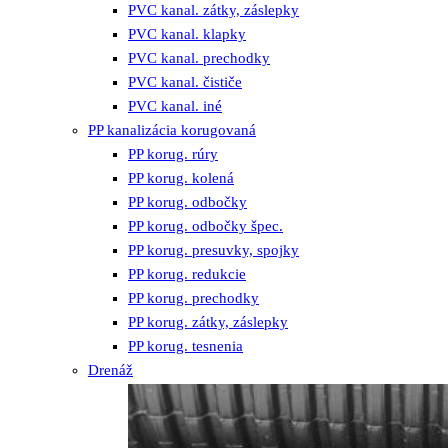
PVC kanal. zátky, záslepky
PVC kanal. klapky
PVC kanal. prechodky
PVC kanal. čističe
PVC kanal. iné
PP kanalizácia korugovaná
PP korug. rúry
PP korug. kolená
PP korug. odbočky
PP korug. odbočky špec.
PP korug. presuvky, spojky
PP korug. redukcie
PP korug. prechodky
PP korug. zátky, záslepky
PP korug. tesnenia
Drenáž