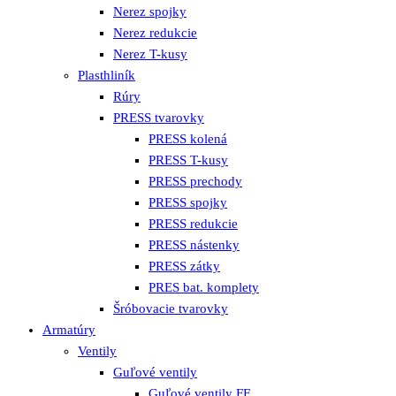
Nerez spojky
Nerez redukcie
Nerez T-kusy
Plasthliník
Rúry
PRESS tvarovky
PRESS kolená
PRESS T-kusy
PRESS prechody
PRESS spojky
PRESS redukcie
PRESS nástenky
PRESS zátky
PRES bat. komplety
Šróbovacie tvarovky
Armatúry
Ventily
Guľové ventily
Guľové ventily FF