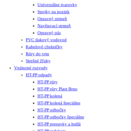
Univerzálne tvarovky
Spojky na pozink
Opravný strmeň
Navŕtavací strmeň
Opravný pás
PVC tlakový vodovod
Kabelové chráničky
Rúry do vrtu
Strešné žľaby
Vnútorné rozvody
HT-PP odpady
HT-PP rúry
HT-PP rúry Plast Brno
HT-PP kolená
HT-PP kolená špeciálne
HT-PP odbočky
HT-PP odbočky špeciálne
HT-PP presuvky a hrdlá
HT-PP redukcie