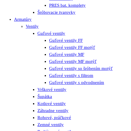
PRES bat. komplety
Šróbovacie tvarovky
Armatúry
Ventily
Guľové ventily
Guľové ventily FF
Guľové ventily FF motýľ
Guľové ventily MF
Guľové ventily MF motýľ
Guľové ventily so šróbením motýľ
Guľové ventily s filtrom
Guľové ventily s odvodnením
Vrškové ventily
Šupátka
Kotlové ventily
Záhradne ventily
Rohové, práčkové
Zemné ventily