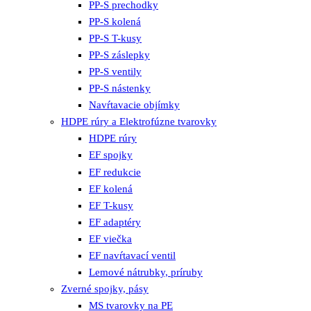
PP-S prechodky
PP-S kolená
PP-S T-kusy
PP-S záslepky
PP-S ventily
PP-S nástenky
Navŕtavacie objímky
HDPE rúry a Elektrofúzne tvarovky
HDPE rúry
EF spojky
EF redukcie
EF kolená
EF T-kusy
EF adaptéry
EF viečka
EF navŕtavací ventil
Lemové nátrubky, príruby
Zverné spojky, pásy
MS tvarovky na PE