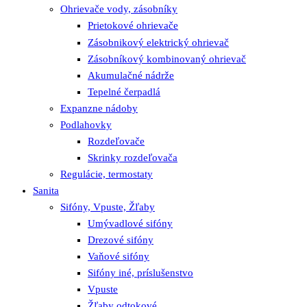
Ohrievače vody, zásobníky
Prietokové ohrievače
Zásobnikový elektrický ohrievač
Zásobníkový kombinovaný ohrievač
Akumulačné nádrže
Tepelné čerpadlá
Expanzne nádoby
Podlahovky
Rozdeľovače
Skrinky rozdeľovača
Regulácie, termostaty
Sanita
Sifóny, Vpuste, Žľaby
Umývadlové sifóny
Drezové sifóny
Vaňové sifóny
Sifóny iné, príslušenstvo
Vpuste
Žľaby odtokové