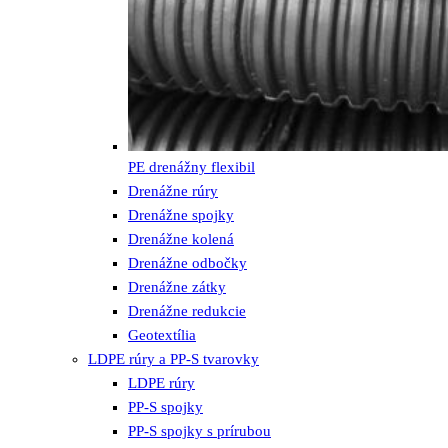
PE drenážny flexibil
Drenážne rúry
Drenážne spojky
Drenážne kolená
Drenážne odbočky
Drenážne zátky
Drenážne redukcie
Geotextília
LDPE rúry a PP-S tvarovky
LDPE rúry
PP-S spojky
PP-S spojky s prírubou