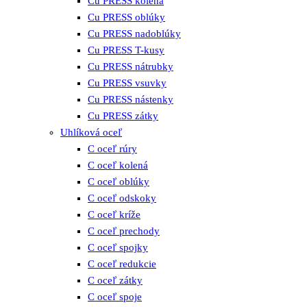
Cu PRESS kolená
Cu PRESS oblúky
Cu PRESS nadoblúky
Cu PRESS T-kusy
Cu PRESS nátrubky
Cu PRESS vsuvky
Cu PRESS nástenky
Cu PRESS zátky
Uhlíková oceľ
C oceľ rúry
C oceľ kolená
C oceľ oblúky
C oceľ odskoky
C oceľ kríže
C oceľ prechody
C oceľ spojky
C oceľ redukcie
C oceľ zátky
C oceľ spoje