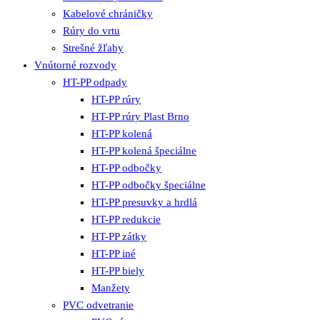
Kabelové chráničky
Rúry do vrtu
Strešné žľaby
Vnútorné rozvody
HT-PP odpady
HT-PP rúry
HT-PP rúry Plast Brno
HT-PP kolená
HT-PP kolená špeciálne
HT-PP odbočky
HT-PP odbočky špeciálne
HT-PP presuvky a hrdlá
HT-PP redukcie
HT-PP zátky
HT-PP iné
HT-PP biely
Manžety
PVC odvetranie