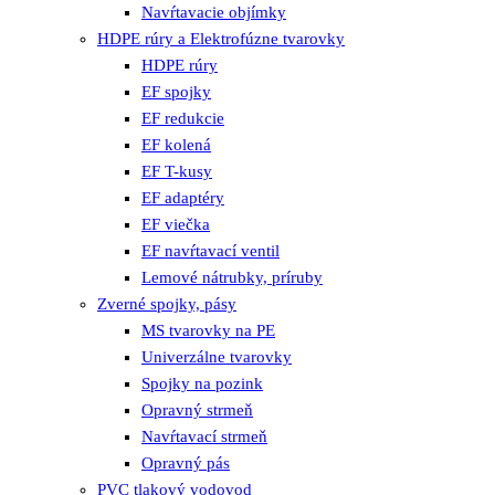
Navŕtavacie objímky
HDPE rúry a Elektrofúzne tvarovky
HDPE rúry
EF spojky
EF redukcie
EF kolená
EF T-kusy
EF adaptéry
EF viečka
EF navŕtavací ventil
Lemové nátrubky, príruby
Zverné spojky, pásy
MS tvarovky na PE
Univerzálne tvarovky
Spojky na pozink
Opravný strmeň
Navŕtavací strmeň
Opravný pás
PVC tlakový vodovod