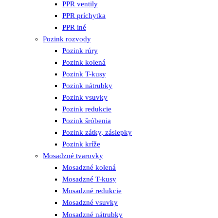
PPR ventily
PPR príchytka
PPR iné
Pozink rozvody
Pozink rúry
Pozink kolená
Pozink T-kusy
Pozink nátrubky
Pozink vsuvky
Pozink redukcie
Pozink šróbenia
Pozink zátky, záslepky
Pozink kríže
Mosadzné tvarovky
Mosadzné kolená
Mosadzné T-kusy
Mosadzné redukcie
Mosadzné vsuvky
Mosadzné nátrubky