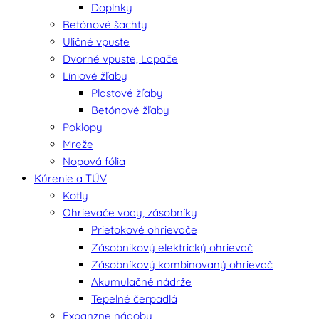
Doplnky
Betónové šachty
Uličné vpuste
Dvorné vpuste, Lapače
Líniové žľaby
Plastové žľaby
Betónové žľaby
Poklopy
Mreže
Nopová fólia
Kúrenie a TÚV
Kotly
Ohrievače vody, zásobníky
Prietokové ohrievače
Zásobnikový elektrický ohrievač
Zásobníkový kombinovaný ohrievač
Akumulačné nádrže
Tepelné čerpadlá
Expanzne nádoby