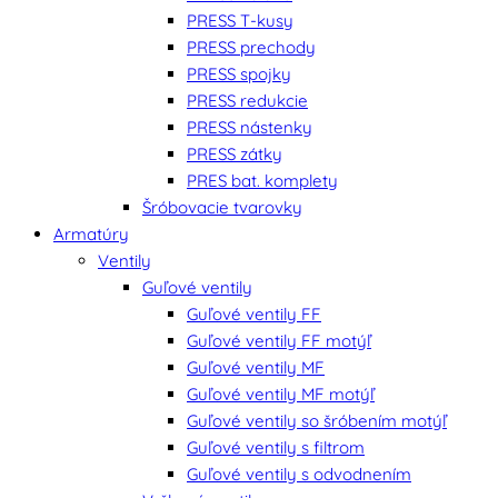
PRESS T-kusy
PRESS prechody
PRESS spojky
PRESS redukcie
PRESS nástenky
PRESS zátky
PRES bat. komplety
Šróbovacie tvarovky
Armatúry
Ventily
Guľové ventily
Guľové ventily FF
Guľové ventily FF motýľ
Guľové ventily MF
Guľové ventily MF motýľ
Guľové ventily so šróbením motýľ
Guľové ventily s filtrom
Guľové ventily s odvodnením