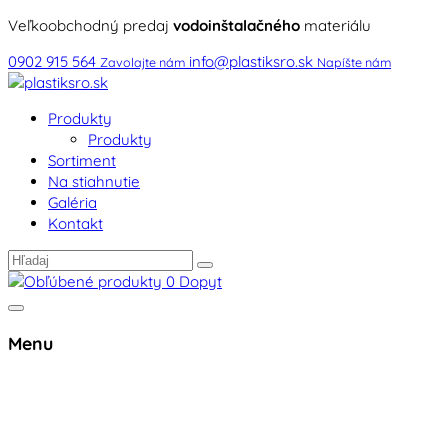
Veľkoobchodný predaj
vodoinštalačného
materiálu
0902 915 564
info@plastiksro.sk
Zavolajte nám
Napíšte nám
Produkty
Produkty
Sortiment
Na stiahnutie
Galéria
Kontakt
0
Dopyt
Menu