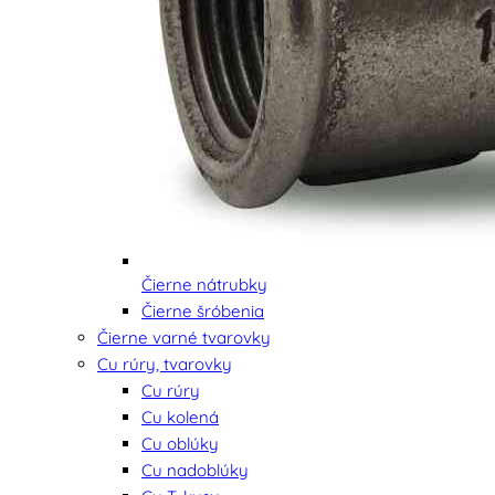
Čierne nátrubky
Čierne šróbenia
Čierne varné tvarovky
Cu rúry, tvarovky
Cu rúry
Cu kolená
Cu oblúky
Cu nadoblúky