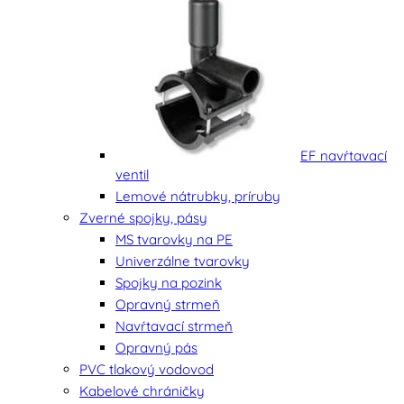
EF navŕtavací
ventil
Lemové nátrubky, príruby
Zverné spojky, pásy
MS tvarovky na PE
Univerzálne tvarovky
Spojky na pozink
Opravný strmeň
Navŕtavací strmeň
Opravný pás
PVC tlakový vodovod
Kabelové chráničky