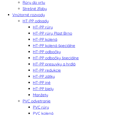
Rúry do vrtu
Strešné žľaby
Vnútorné rozvody
HT-PP odpady
HT-PP rúry
HT-PP rúry Plast Brno
HT-PP kolená
HT-PP kolená špeciálne
HT-PP odbočky
HT-PP odbočky špeciálne
HT-PP presuvky a hrdlá
HT-PP redukcie
HT-PP zátky
HT-PP iné
HT-PP biely
Manžety
PVC odvetranie
PVC rúry
PVC kolená