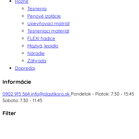
Rôzne
Tesnenia
Penové izolácie
Upevňovací matriál
Tesneniaci materiál
FLEXI hadice
Mazivá, lepidlo
Náradie
Záhrada
Dopredaj
Informácie
0902 915 564
info@plastiksro.sk
Pondelok - Piatok: 7:30 - 15:45
Sobota: 7.30 - 11.45
Filter