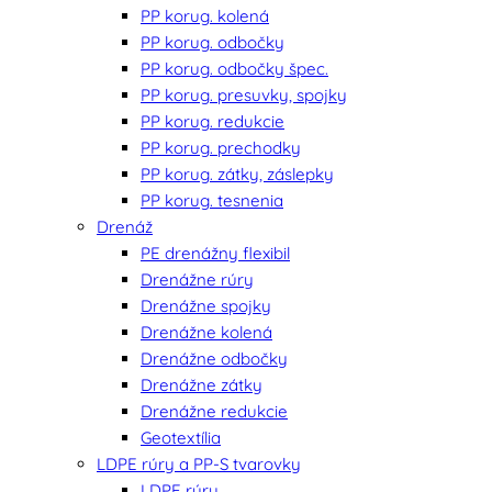
PP korug. kolená
PP korug. odbočky
PP korug. odbočky špec.
PP korug. presuvky, spojky
PP korug. redukcie
PP korug. prechodky
PP korug. zátky, záslepky
PP korug. tesnenia
Drenáž
PE drenážny flexibil
Drenážne rúry
Drenážne spojky
Drenážne kolená
Drenážne odbočky
Drenážne zátky
Drenážne redukcie
Geotextília
LDPE rúry a PP-S tvarovky
LDPE rúry