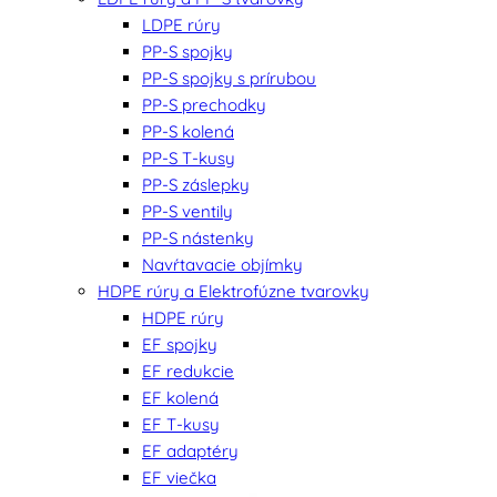
LDPE rúry
PP-S spojky
PP-S spojky s prírubou
PP-S prechodky
PP-S kolená
PP-S T-kusy
PP-S záslepky
PP-S ventily
PP-S nástenky
Navŕtavacie objímky
HDPE rúry a Elektrofúzne tvarovky
HDPE rúry
EF spojky
EF redukcie
EF kolená
EF T-kusy
EF adaptéry
EF viečka