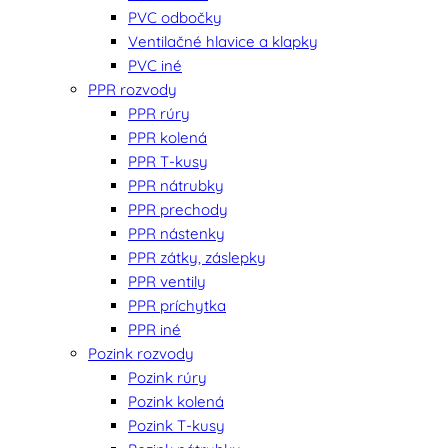
PVC odbočky
Ventilačné hlavice a klapky
PVC iné
PPR rozvody
PPR rúry
PPR kolená
PPR T-kusy
PPR nátrubky
PPR prechody
PPR nástenky
PPR zátky, záslepky
PPR ventily
PPR príchytka
PPR iné
Pozink rozvody
Pozink rúry
Pozink kolená
Pozink T-kusy