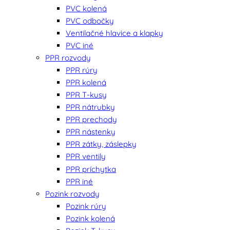
PVC kolená
PVC odbočky
Ventilačné hlavice a klapky
PVC iné
PPR rozvody
PPR rúry
PPR kolená
PPR T-kusy
PPR nátrubky
PPR prechody
PPR nástenky
PPR zátky, záslepky
PPR ventily
PPR príchytka
PPR iné
Pozink rozvody
Pozink rúry
Pozink kolená