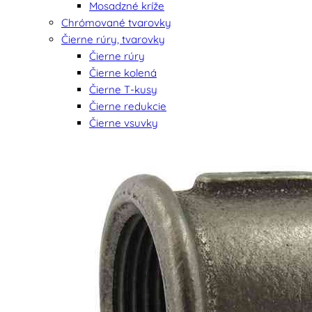
Mosadzné kríže
Chrómované tvarovky
Čierne rúry, tvarovky
Čierne rúry
Čierne kolená
Čierne T-kusy
Čierne redukcie
Čierne vsuvky