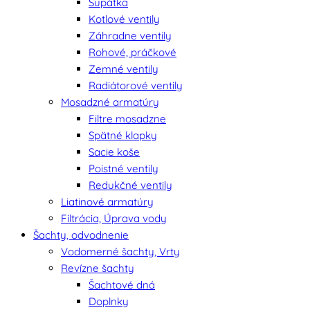
Šupátka
Kotlové ventily
Záhradne ventily
Rohové, práčkové
Zemné ventily
Radiátorové ventily
Mosadzné armatúry
Filtre mosadzne
Spätné klapky
Sacie koše
Poistné ventily
Redukčné ventily
Liatinové armatúry
Filtrácia, Úprava vody
Šachty, odvodnenie
Vodomerné šachty, Vrty
Revízne šachty
Šachtové dná
Doplnky