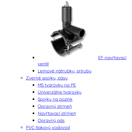
EF navŕtavací
ventil
Lemové nátrubky, príruby
Zverné spojky, pásy
MS tvarovky na PE
Univerzálne tvarovky
Spojky na pozink
Opravný strmeň
Navŕtavací strmeň
Opravný pás
PVC tlakový vodovod