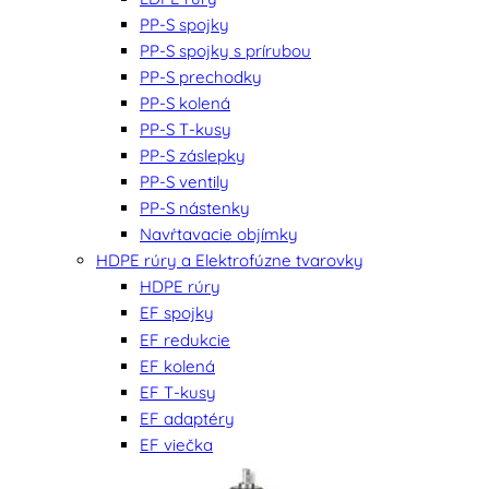
PP-S spojky
PP-S spojky s prírubou
PP-S prechodky
PP-S kolená
PP-S T-kusy
PP-S záslepky
PP-S ventily
PP-S nástenky
Navŕtavacie objímky
HDPE rúry a Elektrofúzne tvarovky
HDPE rúry
EF spojky
EF redukcie
EF kolená
EF T-kusy
EF adaptéry
EF viečka