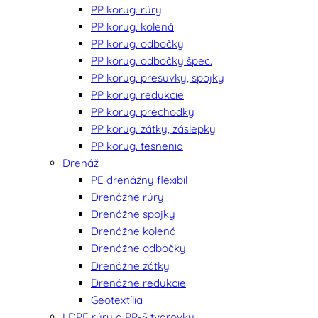
PP korug. rúry
PP korug. kolená
PP korug. odbočky
PP korug. odbočky špec.
PP korug. presuvky, spojky
PP korug. redukcie
PP korug. prechodky
PP korug. zátky, záslepky
PP korug. tesnenia
Drenáž
PE drenážny flexibil
Drenážne rúry
Drenážne spojky
Drenážne kolená
Drenážne odbočky
Drenážne zátky
Drenážne redukcie
Geotextília
LDPE rúry a PP-S tvarovky