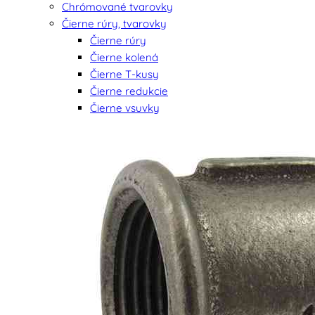
Chrómované tvarovky
Čierne rúry, tvarovky
Čierne rúry
Čierne kolená
Čierne T-kusy
Čierne redukcie
Čierne vsuvky