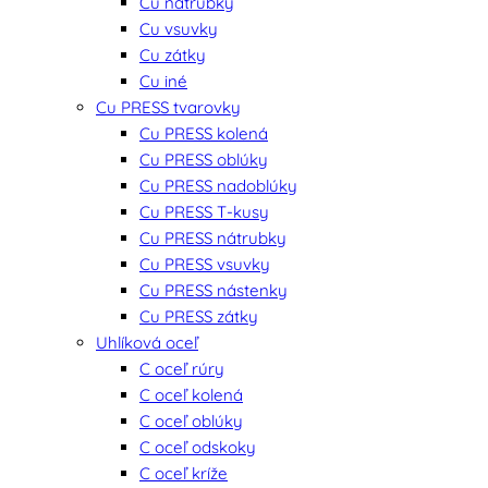
Cu nátrubky
Cu vsuvky
Cu zátky
Cu iné
Cu PRESS tvarovky
Cu PRESS kolená
Cu PRESS oblúky
Cu PRESS nadoblúky
Cu PRESS T-kusy
Cu PRESS nátrubky
Cu PRESS vsuvky
Cu PRESS nástenky
Cu PRESS zátky
Uhlíková oceľ
C oceľ rúry
C oceľ kolená
C oceľ oblúky
C oceľ odskoky
C oceľ kríže