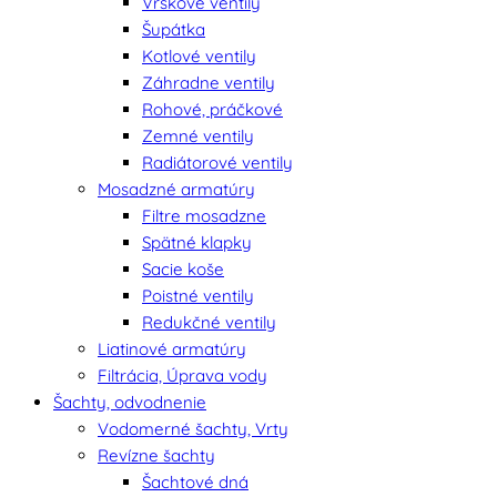
Vrškové ventily
Šupátka
Kotlové ventily
Záhradne ventily
Rohové, práčkové
Zemné ventily
Radiátorové ventily
Mosadzné armatúry
Filtre mosadzne
Spätné klapky
Sacie koše
Poistné ventily
Redukčné ventily
Liatinové armatúry
Filtrácia, Úprava vody
Šachty, odvodnenie
Vodomerné šachty, Vrty
Revízne šachty
Šachtové dná