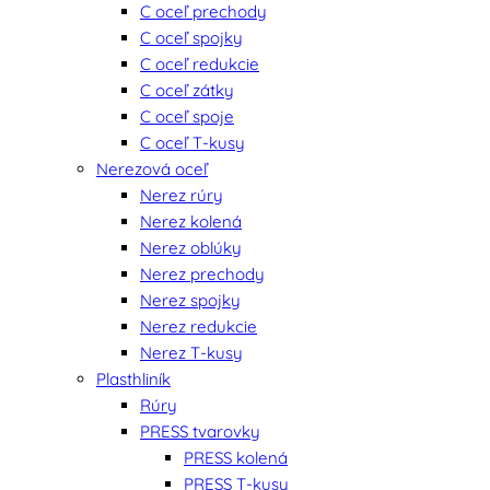
C oceľ prechody
C oceľ spojky
C oceľ redukcie
C oceľ zátky
C oceľ spoje
C oceľ T-kusy
Nerezová oceľ
Nerez rúry
Nerez kolená
Nerez oblúky
Nerez prechody
Nerez spojky
Nerez redukcie
Nerez T-kusy
Plasthliník
Rúry
PRESS tvarovky
PRESS kolená
PRESS T-kusy