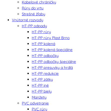
Kabelové chráničky
Rúry do vrtu
Strešné žľaby
Vnútorné rozvody
HT-PP odpady
HT-PP rúry
HT-PP rúry Plast Brno
HT-PP kolená
HT-PP kolená špeciálne
HT-PP odbočky
HT-PP odbočky špeciálne
HT-PP presuvky a hrdlá
HT-PP redukcie
HT-PP zátky
HT-PP iné
HT-PP biely
Manžety
PVC odvetranie
PVC rúry