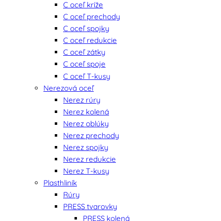
C oceľ kríže
C oceľ prechody
C oceľ spojky
C oceľ redukcie
C oceľ zátky
C oceľ spoje
C oceľ T-kusy
Nerezová oceľ
Nerez rúry
Nerez kolená
Nerez oblúky
Nerez prechody
Nerez spojky
Nerez redukcie
Nerez T-kusy
Plasthliník
Rúry
PRESS tvarovky
PRESS kolená