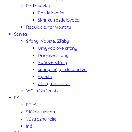
Podlahovky
Rozdeľovače
Skrinky rozdeľovača
Regulácie, termostaty
Sanita
Sifóny, Vpuste, Žľaby
Umývadlové sifóny
Drezové sifóny
Vaňové sifóny
Sifóny iné, príslušenstvo
Vpuste
Žľaby odtokové
WC príslušenstvo
Fólie
PE fólie
Silážne plachty
Výstražné fólie
Iné