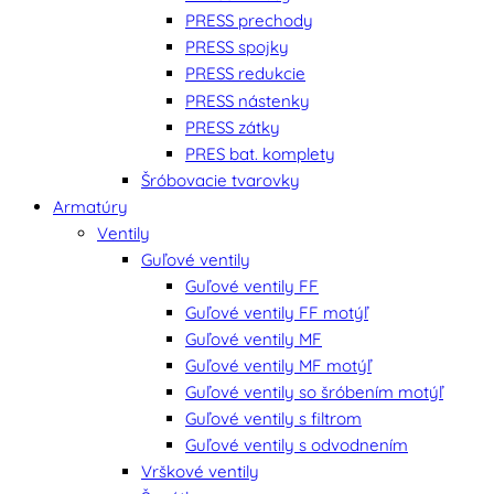
PRESS prechody
PRESS spojky
PRESS redukcie
PRESS nástenky
PRESS zátky
PRES bat. komplety
Šróbovacie tvarovky
Armatúry
Ventily
Guľové ventily
Guľové ventily FF
Guľové ventily FF motýľ
Guľové ventily MF
Guľové ventily MF motýľ
Guľové ventily so šróbením motýľ
Guľové ventily s filtrom
Guľové ventily s odvodnením
Vrškové ventily