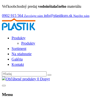
Veľkoobchodný predaj
vodoinštalačného
materiálu
0902 915 564
info@plastiksro.sk
Zavolajte nám
Napíšte nám
Produkty
Produkty
Sortiment
Na stiahnutie
Galéria
Kontakt
0
Dopyt
Menu