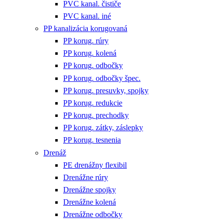
PVC kanal. čističe
PVC kanal. iné
PP kanalizácia korugovaná
PP korug. rúry
PP korug. kolená
PP korug. odbočky
PP korug. odbočky špec.
PP korug. presuvky, spojky
PP korug. redukcie
PP korug. prechodky
PP korug. zátky, záslepky
PP korug. tesnenia
Drenáž
PE drenážny flexibil
Drenážne rúry
Drenážne spojky
Drenážne kolená
Drenážne odbočky