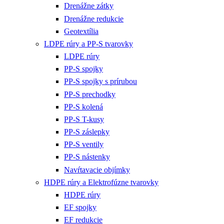
Drenážne zátky
Drenážne redukcie
Geotextília
LDPE rúry a PP-S tvarovky
LDPE rúry
PP-S spojky
PP-S spojky s prírubou
PP-S prechodky
PP-S kolená
PP-S T-kusy
PP-S záslepky
PP-S ventily
PP-S nástenky
Navŕtavacie objímky
HDPE rúry a Elektrofúzne tvarovky
HDPE rúry
EF spojky
EF redukcie