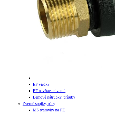
EF viečka
EF navŕtavací ventil
Lemové nátrubky, príruby
Zverné spojky, pásy
MS tvarovky na PE