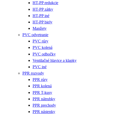
HT-PP redukcie
HT-PP zátky
HT-PP iné
HT-PP biely
Manžety
PVC odvetranie
PVC rúry
PVC kolená
PVC odbočky
Ventilačné hlavice a klapky
PVC iné
PPR rozvody
PPR rúry
PPR kolená
PPR T-kusy
PPR nátrubky
PPR prechody
PPR nástenky