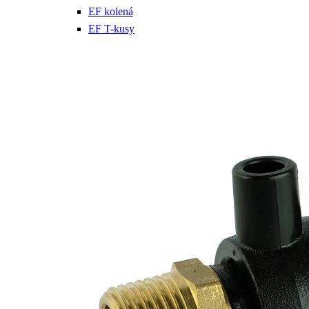
EF kolená
EF T-kusy