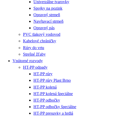
Univerzálne tvarovky
Spojky na pozink
Opravný strmeň
Navŕtavací strmeň
Opravný pás
PVC tlakový vodovod
Kabelové chráničky
Rúry do vrtu
Strešné žľaby
Vnútorné rozvody
HT-PP odpady
HT-PP rúry
HT-PP rúry Plast Brno
HT-PP kolená
HT-PP kolená špeciálne
HT-PP odbočky
HT-PP odbočky špeciálne
HT-PP presuvky a hrdlá