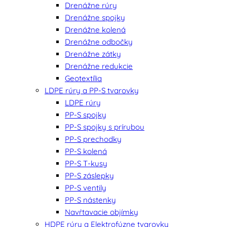
Drenážne rúry
Drenážne spojky
Drenážne kolená
Drenážne odbočky
Drenážne zátky
Drenážne redukcie
Geotextília
LDPE rúry a PP-S tvarovky
LDPE rúry
PP-S spojky
PP-S spojky s prírubou
PP-S prechodky
PP-S kolená
PP-S T-kusy
PP-S záslepky
PP-S ventily
PP-S nástenky
Navŕtavacie objímky
HDPE rúry a Elektrofúzne tvarovky