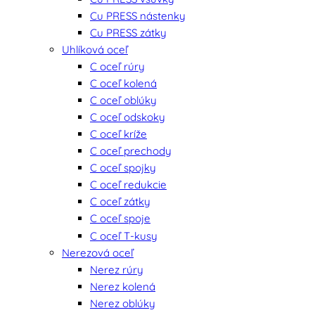
Cu PRESS nástenky
Cu PRESS zátky
Uhlíková oceľ
C oceľ rúry
C oceľ kolená
C oceľ oblúky
C oceľ odskoky
C oceľ kríže
C oceľ prechody
C oceľ spojky
C oceľ redukcie
C oceľ zátky
C oceľ spoje
C oceľ T-kusy
Nerezová oceľ
Nerez rúry
Nerez kolená
Nerez oblúky