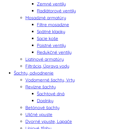
Zemné ventily
Radiátorové ventily
Mosadzné armatúry
Filtre mosadzne
Spätné klapky
Sacie koše
Poistné ventily
Redukčné ventily
Liatinové armatúry
Filtrácia, Úprava vody
Šachty, odvodnenie
Vodomerné šachty, Vrty
Revízne šachty
Šachtové dná
Doplnky
Betónové šachty
Uličné vpuste
Dvorné vpuste, Lapače
Líniové žľaby