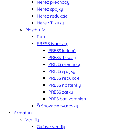
Nerez prechody
Nerez spojky
Nerez redukcie
Nerez T-kusy
Plasthliník
Rúry
PRESS tvarovky
PRESS kolená
PRESS T-kusy
PRESS prechody
PRESS spojky
PRESS redukcie
PRESS nástenky
PRESS zátky
PRES bat. komplety
Šróbovacie tvarovky
Armatúry
Ventily
Guľové ventily