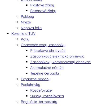
Plastové žľaby
Betónové žľaby
Poklopy
Mreže
Nopová fólia
Kúrenie a TÚV
Kotly
Ohrievače vody, zásobníky
Prietokové ohrievače
Zásobnikový elektrický ohrievač
Zásobníkový kombinovaný ohrievač
Akumulačné nádrže
Tepelné čerpadlá
Expanzne nádoby
Podlahovky
Rozdeľovače
Skrinky rozdeľovača
Regulácie, termostaty