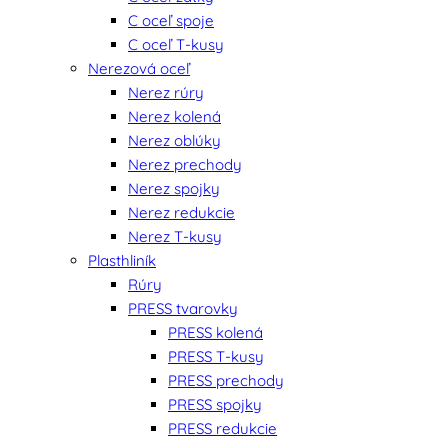
C oceľ spoje
C oceľ T-kusy
Nerezová oceľ
Nerez rúry
Nerez kolená
Nerez oblúky
Nerez prechody
Nerez spojky
Nerez redukcie
Nerez T-kusy
Plasthliník
Rúry
PRESS tvarovky
PRESS kolená
PRESS T-kusy
PRESS prechody
PRESS spojky
PRESS redukcie