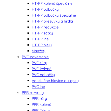
HT-PP kolená špeciálne
HT-PP odbočky
HT-PP odbočky špeciálne
HT-PP presuvky a hrdlá
HT-PP redukcie
HT-PP zátky
HT-PP iné
HT-PP biely
Manžety
PVC odvetranie
PVC rúry
PVC kolená
PVC odbočky
Ventilačné hlavice a klapky
PVC iné
PPR rozvody
PPR rúry
PPR kolená
PPR T-kusy