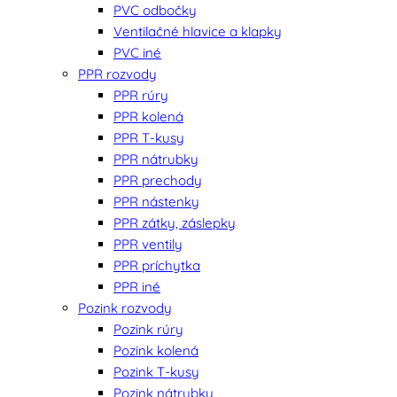
PVC odbočky
Ventilačné hlavice a klapky
PVC iné
PPR rozvody
PPR rúry
PPR kolená
PPR T-kusy
PPR nátrubky
PPR prechody
PPR nástenky
PPR zátky, záslepky
PPR ventily
PPR príchytka
PPR iné
Pozink rozvody
Pozink rúry
Pozink kolená
Pozink T-kusy
Pozink nátrubky