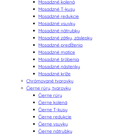
Mosadzné kolená
Mosadzné T-kusy
Mosadzné redukcie
Mosadzné vsuvky
Mosadzné nátrubky
Mosadzné zátky, záslepky
Mosadzné predĺženia
Mosadzné matice
Mosadzné šróbenia
Mosadzné nástenky
Mosadzné kríže
Chrómované tvarovky
Čierne rúry, tvarovky
Čierne rúry
Čierne kolená
Čierne T-kusy
Čierne redukcie
Čierne vsuvky
Čierne nátrubky