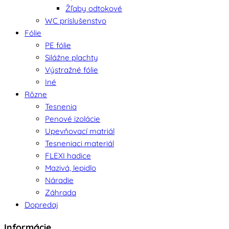
Žľaby odtokové
WC príslušenstvo
Fólie
PE fólie
Silážne plachty
Výstražné fólie
Iné
Rôzne
Tesnenia
Penové izolácie
Upevňovací matriál
Tesneniaci materiál
FLEXI hadice
Mazivá, lepidlo
Náradie
Záhrada
Dopredaj
Informácie