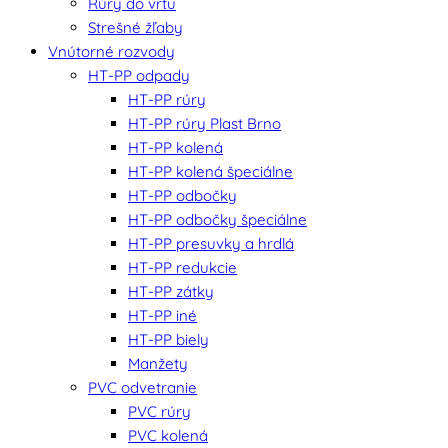
Rúry do vrtu
Strešné žľaby
Vnútorné rozvody
HT-PP odpady
HT-PP rúry
HT-PP rúry Plast Brno
HT-PP kolená
HT-PP kolená špeciálne
HT-PP odbočky
HT-PP odbočky špeciálne
HT-PP presuvky a hrdlá
HT-PP redukcie
HT-PP zátky
HT-PP iné
HT-PP biely
Manžety
PVC odvetranie
PVC rúry
PVC kolená