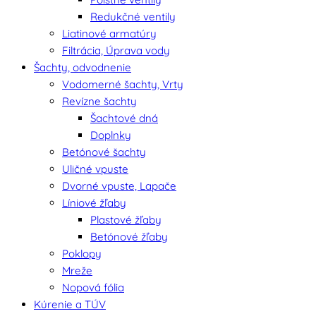
Redukčné ventily
Liatinové armatúry
Filtrácia, Úprava vody
Šachty, odvodnenie
Vodomerné šachty, Vrty
Revízne šachty
Šachtové dná
Doplnky
Betónové šachty
Uličné vpuste
Dvorné vpuste, Lapače
Líniové žľaby
Plastové žľaby
Betónové žľaby
Poklopy
Mreže
Nopová fólia
Kúrenie a TÚV