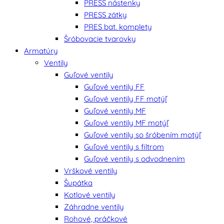
PRESS nástenky
PRESS zátky
PRES bat. komplety
Šróbovacie tvarovky
Armatúry
Ventily
Guľové ventily
Guľové ventily FF
Guľové ventily FF motýľ
Guľové ventily MF
Guľové ventily MF motýľ
Guľové ventily so šróbením motýľ
Guľové ventily s filtrom
Guľové ventily s odvodnením
Vrškové ventily
Šupátka
Kotlové ventily
Záhradne ventily
Rohové, práčkové