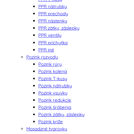
PPR nátrubky
PPR prechody
PPR nástenky
PPR zátky, záslepky
PPR ventily
PPR príchytka
PPR iné
Pozink rozvody
Pozink rúry
Pozink kolená
Pozink T-kusy
Pozink nátrubky
Pozink vsuvky
Pozink redukcie
Pozink šróbenia
Pozink zátky, záslepky
Pozink kríže
Mosadzné tvarovky