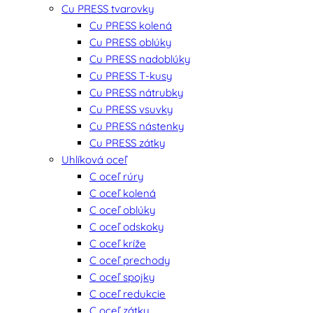
Cu PRESS tvarovky
Cu PRESS kolená
Cu PRESS oblúky
Cu PRESS nadoblúky
Cu PRESS T-kusy
Cu PRESS nátrubky
Cu PRESS vsuvky
Cu PRESS nástenky
Cu PRESS zátky
Uhlíková oceľ
C oceľ rúry
C oceľ kolená
C oceľ oblúky
C oceľ odskoky
C oceľ kríže
C oceľ prechody
C oceľ spojky
C oceľ redukcie
C oceľ zátky