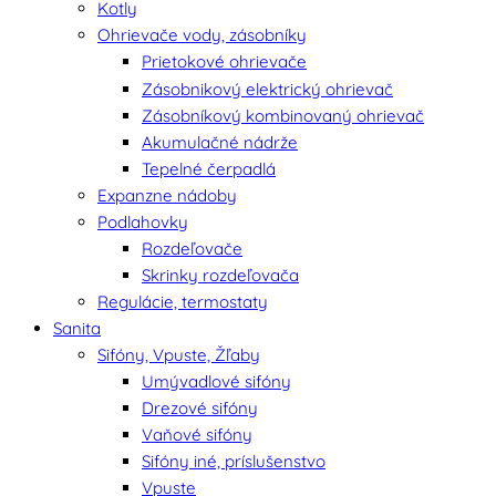
Kotly
Ohrievače vody, zásobníky
Prietokové ohrievače
Zásobnikový elektrický ohrievač
Zásobníkový kombinovaný ohrievač
Akumulačné nádrže
Tepelné čerpadlá
Expanzne nádoby
Podlahovky
Rozdeľovače
Skrinky rozdeľovača
Regulácie, termostaty
Sanita
Sifóny, Vpuste, Žľaby
Umývadlové sifóny
Drezové sifóny
Vaňové sifóny
Sifóny iné, príslušenstvo
Vpuste