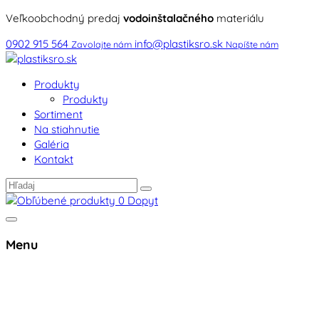
Veľkoobchodný predaj
vodoinštalačného
materiálu
0902 915 564
info@plastiksro.sk
Zavolajte nám
Napíšte nám
Produkty
Produkty
Sortiment
Na stiahnutie
Galéria
Kontakt
0
Dopyt
Menu