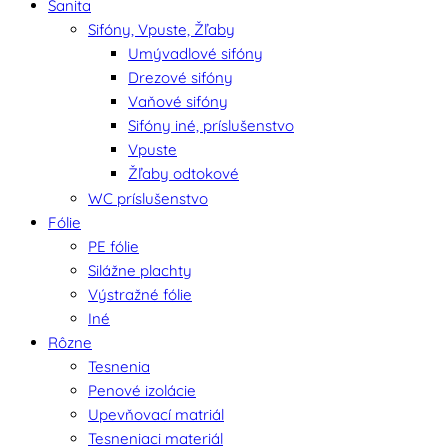
Sanita
Sifóny, Vpuste, Žľaby
Umývadlové sifóny
Drezové sifóny
Vaňové sifóny
Sifóny iné, príslušenstvo
Vpuste
Žľaby odtokové
WC príslušenstvo
Fólie
PE fólie
Silážne plachty
Výstražné fólie
Iné
Rôzne
Tesnenia
Penové izolácie
Upevňovací matriál
Tesneniaci materiál