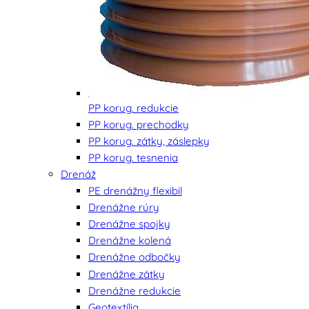
PP korug. redukcie
PP korug. prechodky
PP korug. zátky, záslepky
PP korug. tesnenia
Drenáž
PE drenážny flexibil
Drenážne rúry
Drenážne spojky
Drenážne kolená
Drenážne odbočky
Drenážne zátky
Drenážne redukcie
Geotextília