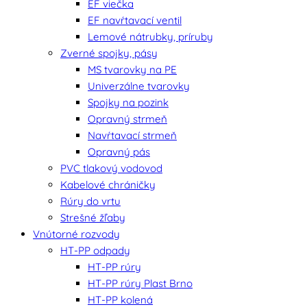
EF viečka
EF navŕtavací ventil
Lemové nátrubky, príruby
Zverné spojky, pásy
MS tvarovky na PE
Univerzálne tvarovky
Spojky na pozink
Opravný strmeň
Navŕtavací strmeň
Opravný pás
PVC tlakový vodovod
Kabelové chráničky
Rúry do vrtu
Strešné žľaby
Vnútorné rozvody
HT-PP odpady
HT-PP rúry
HT-PP rúry Plast Brno
HT-PP kolená