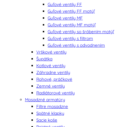
Guľové ventily FF
Guľové ventily FF motýľ
Guľové ventily MF
Guľové ventily MF motýľ
Guľové ventily so šróbením motýľ
Guľové ventily s filtrom
Guľové ventily s odvodnením
Vrškové ventily
Šupátka
Kotlové ventily
Záhradne ventily
Rohové, práčkové
Zemné ventily
Radiátorové ventily
Mosadzné armatúry
Filtre mosadzne
Spätné klapky
Sacie koše
Poistné ventily