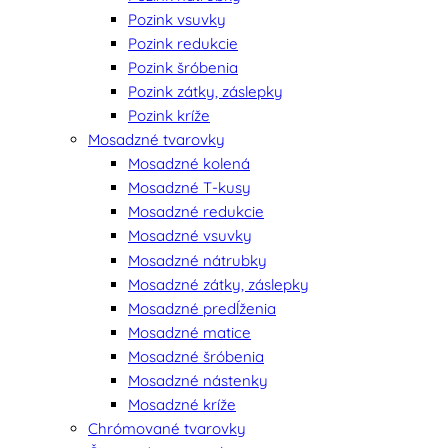
Pozink vsuvky
Pozink redukcie
Pozink šróbenia
Pozink zátky, záslepky
Pozink kríže
Mosadzné tvarovky
Mosadzné kolená
Mosadzné T-kusy
Mosadzné redukcie
Mosadzné vsuvky
Mosadzné nátrubky
Mosadzné zátky, záslepky
Mosadzné predĺženia
Mosadzné matice
Mosadzné šróbenia
Mosadzné nástenky
Mosadzné kríže
Chrómované tvarovky