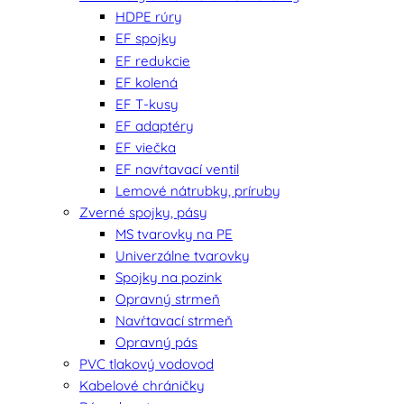
HDPE rúry
EF spojky
EF redukcie
EF kolená
EF T-kusy
EF adaptéry
EF viečka
EF navŕtavací ventil
Lemové nátrubky, príruby
Zverné spojky, pásy
MS tvarovky na PE
Univerzálne tvarovky
Spojky na pozink
Opravný strmeň
Navŕtavací strmeň
Opravný pás
PVC tlakový vodovod
Kabelové chráničky