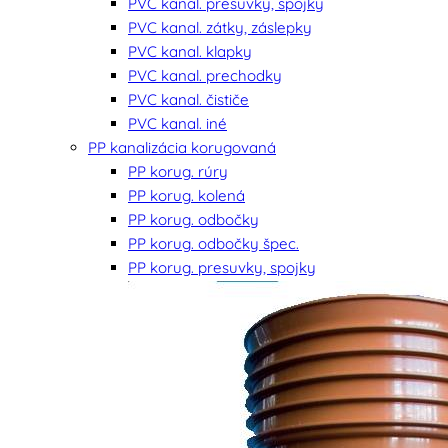
PVC kanal. presuvky, spojky
PVC kanal. zátky, záslepky
PVC kanal. klapky
PVC kanal. prechodky
PVC kanal. čističe
PVC kanal. iné
PP kanalizácia korugovaná
PP korug. rúry
PP korug. kolená
PP korug. odbočky
PP korug. odbočky špec.
PP korug. presuvky, spojky