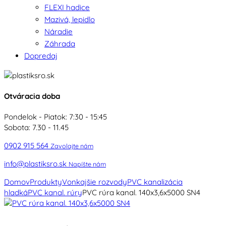
FLEXI hadice
Mazivá, lepidlo
Náradie
Záhrada
Dopredaj
Otváracia doba
Pondelok - Piatok: 7:30 - 15:45
Sobota: 7.30 - 11.45
0902 915 564
Zavolajte nám
info@plastiksro.sk
Napíšte nám
Domov
Produkty
Vonkajšie rozvody
PVC kanalizácia
hladká
PVC kanal. rúry
PVC rúra kanal. 140x3,6x5000 SN4