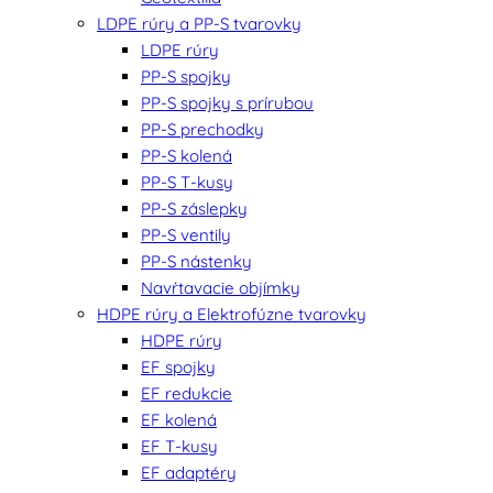
LDPE rúry a PP-S tvarovky
LDPE rúry
PP-S spojky
PP-S spojky s prírubou
PP-S prechodky
PP-S kolená
PP-S T-kusy
PP-S záslepky
PP-S ventily
PP-S nástenky
Navŕtavacie objímky
HDPE rúry a Elektrofúzne tvarovky
HDPE rúry
EF spojky
EF redukcie
EF kolená
EF T-kusy
EF adaptéry