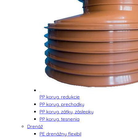
PP korug. redukcie
PP korug. prechodky
PP korug. zátky, záslepky
PP korug. tesnenia
Drenáž
PE drenážny flexibil