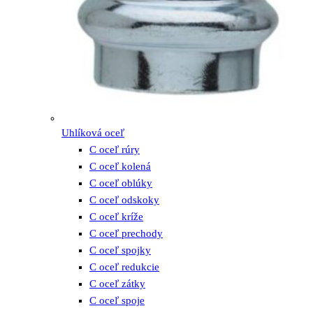
Uhlíková oceľ
C oceľ rúry
C oceľ kolená
C oceľ oblúky
C oceľ odskoky
C oceľ kríže
C oceľ prechody
C oceľ spojky
C oceľ redukcie
C oceľ zátky
C oceľ spoje