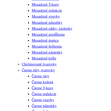
Mosadzné T-kusy
Mosadzné redukcie
Mosadzné vsuvky
Mosadzné nátrubky
Mosadzné zátky, záslepky
Mosadzné predĺženia
Mosadzné matice
Mosadzné šróbenia
Mosadzné nástenky
Mosadzné kríže
Chrómované tvarovky
Čierne rúry, tvarovky
Čierne rúry
Čierne kolená
Čierne T-kusy
Čierne redukcie
Čierne vsuvky
Čierne nátrubky