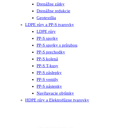
Drenážne zátky
Drenážne redukcie
Geotextília
LDPE rúry a PP-S tvarovky
LDPE rúry
PP-S spojky
PP-S spojky s prírubou
PP-S prechodky
PP-S kolená
PP-S T-kusy
PP-S záslepky
PP-S ventily
PP-S nástenky
Navŕtavacie objímky
HDPE rúry a Elektrofúzne tvarovky