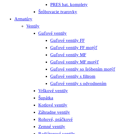
PRES bat. komplety
Šróbovacie tvarovky
Armatúry
Ventily
Guľové ventily
Guľové ventily FF
Guľové ventily FF motýľ
Guľové ventily MF
Guľové ventily MF motýľ
Guľové ventily so šróbením motýľ
Guľové ventily s filtrom
Guľové ventily s odvodnením
Vrškové ventily
Šupátka
Kotlové ventily
Záhradne ventily
Rohové, práčkové
Zemné ventily
Radiátorové ventily