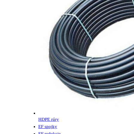
HDPE rúry
EF spojky
EF redukcie