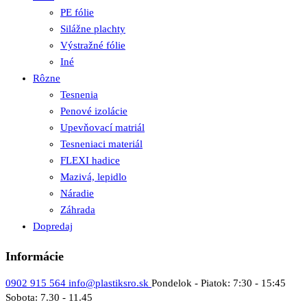
PE fólie
Silážne plachty
Výstražné fólie
Iné
Rôzne
Tesnenia
Penové izolácie
Upevňovací matriál
Tesneniaci materiál
FLEXI hadice
Mazivá, lepidlo
Náradie
Záhrada
Dopredaj
Informácie
0902 915 564
info@plastiksro.sk
Pondelok - Piatok: 7:30 - 15:45
Sobota: 7.30 - 11.45