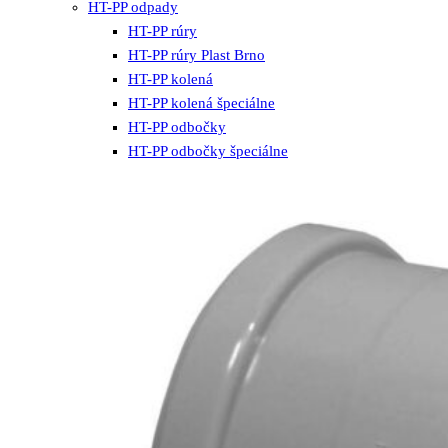
HT-PP odpady
HT-PP rúry
HT-PP rúry Plast Brno
HT-PP kolená
HT-PP kolená špeciálne
HT-PP odbočky
HT-PP odbočky špeciálne