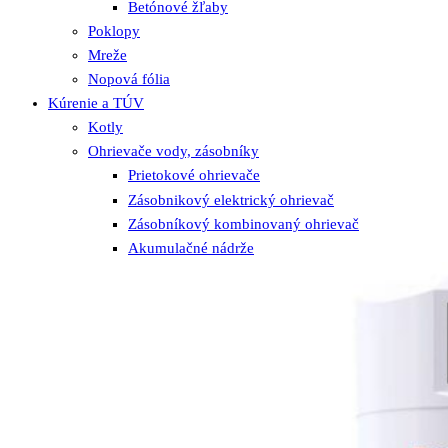
Betónové žľaby
Poklopy
Mreže
Nopová fólia
Kúrenie a TÚV
Kotly
Ohrievače vody, zásobníky
Prietokové ohrievače
Zásobnikový elektrický ohrievač
Zásobníkový kombinovaný ohrievač
Akumulačné nádrže