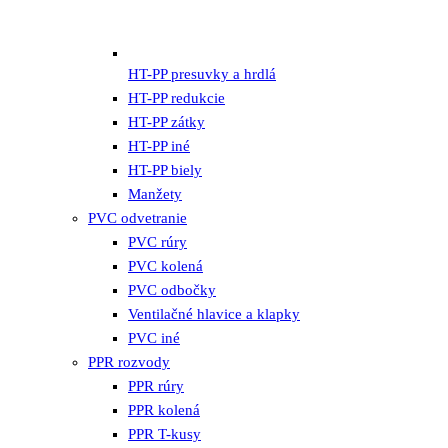
HT-PP presuvky a hrdlá
HT-PP redukcie
HT-PP zátky
HT-PP iné
HT-PP biely
Manžety
PVC odvetranie
PVC rúry
PVC kolená
PVC odbočky
Ventilačné hlavice a klapky
PVC iné
PPR rozvody
PPR rúry
PPR kolená
PPR T-kusy