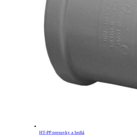
HT-PP presuvky a hrdlá