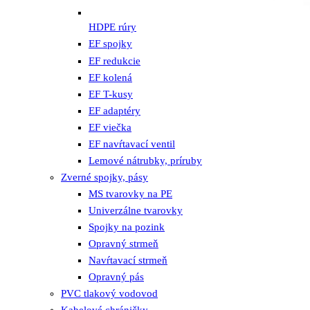
HDPE rúry
EF spojky
EF redukcie
EF kolená
EF T-kusy
EF adaptéry
EF viečka
EF navŕtavací ventil
Lemové nátrubky, príruby
Zverné spojky, pásy
MS tvarovky na PE
Univerzálne tvarovky
Spojky na pozink
Opravný strmeň
Navŕtavací strmeň
Opravný pás
PVC tlakový vodovod
Kabelové chráničky