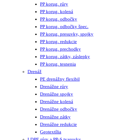
PP korug. rúry
PP korug. kolená
PP korug. odbočky
PP korug. odbočky špec.
PP korug. presuvky, spojky
PP korug. redukcie
PP korug. prechodky
PP korug. zátky, záslepky
PP korug. tesnenia
Drenáž
PE drenážny flexibil
Drenážne rúry
Drenážne spojky
Drenážne kolená
Drenážne odbočky
Drenážne zátky
Drenážne redukcie
Geotextília
LDPE rúry a PP-S tvarovky