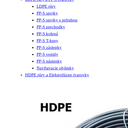
LDPE rúry
PP-S spojky
PP-S spojky s prírubou
PP-S prechodky
PP-S kolená
PP-S T-kusy
PP-S záslepky
PP-S ventily
PP-S nástenky
Navŕtavacie objímky
HDPE rúry a Elektrofúzne tvarovky