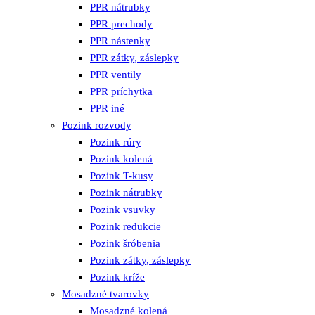
PPR nátrubky
PPR prechody
PPR nástenky
PPR zátky, záslepky
PPR ventily
PPR príchytka
PPR iné
Pozink rozvody
Pozink rúry
Pozink kolená
Pozink T-kusy
Pozink nátrubky
Pozink vsuvky
Pozink redukcie
Pozink šróbenia
Pozink zátky, záslepky
Pozink kríže
Mosadzné tvarovky
Mosadzné kolená