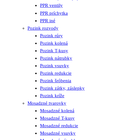
PPR ventily
PPR príchytka
PPR iné
Pozink rozvody
Pozink rúry
Pozink kolená
Pozink T-kusy
Pozink nátrubky
Pozink vsuvky
Pozink redukcie
Pozink šróbenia
Pozink zátky, záslepky
Pozink kríže
Mosadzné tvarovky
Mosadzné kolená
Mosadzné T-kusy
Mosadzné redukcie
Mosadzné vsuvky