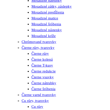
Mosadzné nátrubky
Mosadzné zátky, záslepky
Mosadzné predĺženia
Mosadzné matice
Mosadzné šróbenia
Mosadzné nástenky
Mosadzné kríže
Chrómované tvarovky
Čierne rúry, tvarovky
Čierne rúry
Čierne kolená
Čierne T-kusy
Čierne redukcie
Čierne vsuvky
Čierne nátrubky
Čierne šróbenia
Čierne varné tvarovky
Cu rúry, tvarovky
Cu rúry