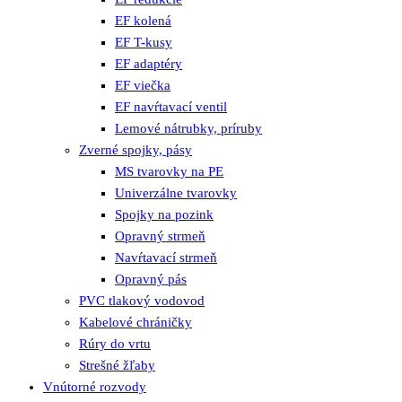
EF kolená
EF T-kusy
EF adaptéry
EF viečka
EF navŕtavací ventil
Lemové nátrubky, príruby
Zverné spojky, pásy
MS tvarovky na PE
Univerzálne tvarovky
Spojky na pozink
Opravný strmeň
Navŕtavací strmeň
Opravný pás
PVC tlakový vodovod
Kabelové chráničky
Rúry do vrtu
Strešné žľaby
Vnútorné rozvody