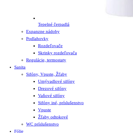
Tepelné čerpadlá
Expanzne nádoby
Podlahovky
Rozdeľovače
Skrinky rozdeľovača
Regulácie, termostaty
Sanita
Sifóny, Vpuste, Žľaby
Umývadlové sifóny
Drezové sifóny
Vaňové sifóny
Sifóny iné, príslušenstvo
Vpuste
Žľaby odtokové
WC príslušenstvo
Fólie