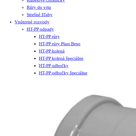
Rúry do vrtu
Strešné žľaby
Vnútorné rozvody
HT-PP odpady
HT-PP rúry
HT-PP rúry Plast Brno
HT-PP kolená
HT-PP kolená špeciálne
HT-PP odbočky
HT-PP odbočky špeciálne