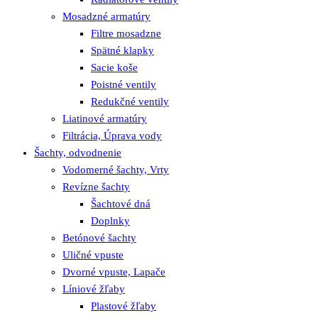
Mosadzné armatúry
Filtre mosadzne
Spätné klapky
Sacie koše
Poistné ventily
Redukčné ventily
Liatinové armatúry
Filtrácia, Úprava vody
Šachty, odvodnenie
Vodomerné šachty, Vrty
Revízne šachty
Šachtové dná
Doplnky
Betónové šachty
Uličné vpuste
Dvorné vpuste, Lapače
Líniové žľaby
Plastové žľaby