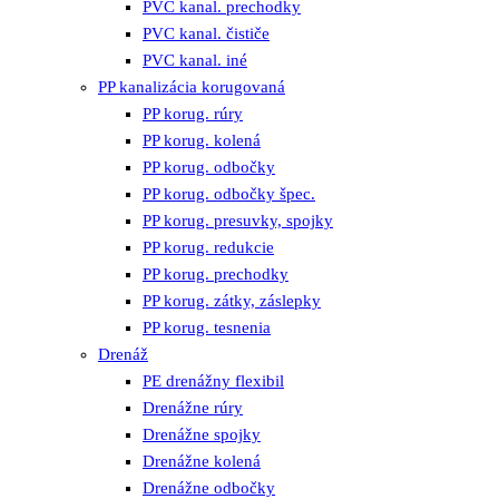
PVC kanal. prechodky
PVC kanal. čističe
PVC kanal. iné
PP kanalizácia korugovaná
PP korug. rúry
PP korug. kolená
PP korug. odbočky
PP korug. odbočky špec.
PP korug. presuvky, spojky
PP korug. redukcie
PP korug. prechodky
PP korug. zátky, záslepky
PP korug. tesnenia
Drenáž
PE drenážny flexibil
Drenážne rúry
Drenážne spojky
Drenážne kolená
Drenážne odbočky