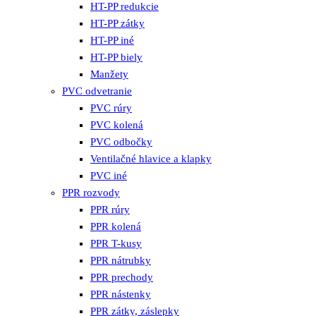
HT-PP redukcie
HT-PP zátky
HT-PP iné
HT-PP biely
Manžety
PVC odvetranie
PVC rúry
PVC kolená
PVC odbočky
Ventilačné hlavice a klapky
PVC iné
PPR rozvody
PPR rúry
PPR kolená
PPR T-kusy
PPR nátrubky
PPR prechody
PPR nástenky
PPR zátky, záslepky